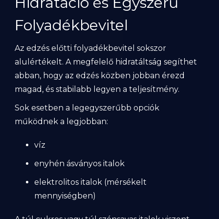
Hidratáció és Egyszerű
Folyadékbevitel
Az edzés előtti folyadékbevitel sokszor
alulértékelt. A megfelelő hidratáltság segíthet
abban, hogy az edzés közben jobban érezd
magad, és stabilabb legyen a teljesítmény.
Sok esetben a legegyszerűbb opciók
működnek a legjobban:
víz
enyhén ásványos italok
elektrolitos italok (mérsékelt
mennyiségben)