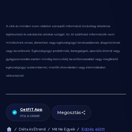
A cikk és minden ezen oldalon szereplő információ kizárólag általános
tájékoztató és edukációs célokat szolgál. Az itt található információk nem
minősülnek orvosi, dietetikai vagy egészségügyi tanácsadásnak, diagnózisnak
vagy kezelésnek. Egészségügyi problémák, betegségek, speciális étrend vagy
gyógyszerszedés esetén mindig konzultálj kezelőorvosoddal vagy megfelelő
egészségügyi szakemberrel, mielőtt étrendeden vagy életmódodon
változtatnál.
GetFIT App
Megosztás
írta a cikket.
Edzés előtt
Diéta és Étrend
Mit Ne Egyek