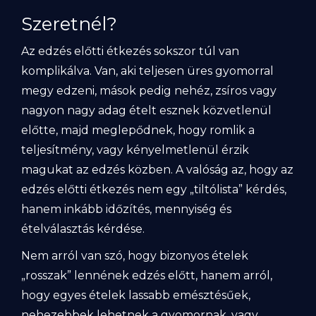
Szeretnél?
Az edzés előtti étkezés sokszor túl van
komplikálva. Van, aki teljesen üres gyomorral
megy edzeni, mások pedig nehéz, zsíros vagy
nagyon nagy adag ételt esznek közvetlenül
előtte, majd meglepődnek, hogy romlik a
teljesítmény, vagy kényelmetlenül érzik
magukat az edzés közben. A valóság az, hogy az
edzés előtti étkezés nem egy „tiltólista” kérdés,
hanem inkább időzítés, mennyiség és
ételválasztás kérdése.
Nem arról van szó, hogy bizonyos ételek
„rosszak” lennének edzés előtt, hanem arról,
hogy egyes ételek lassabb emésztésűek,
nehezebbek lehetnek a gyomornak, vagy