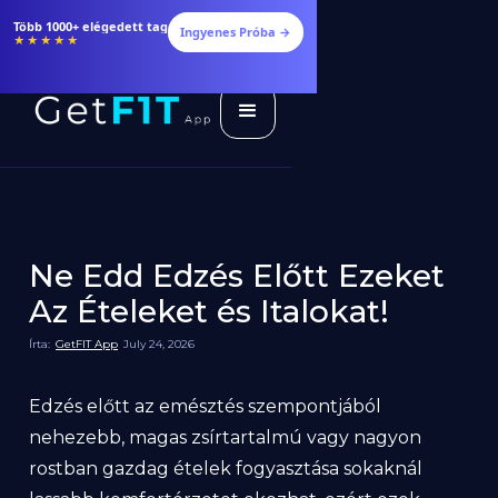
Több 1000+ elégedett tag
Ingyenes Próba →
★★★★★
Ne Edd Edzés Előtt Ezeket
Az Ételeket és Italokat!
Írta:
GetFIT App
July 24, 2026
Edzés előtt az emésztés szempontjából
nehezebb, magas zsírtartalmú vagy nagyon
rostban gazdag ételek fogyasztása sokaknál