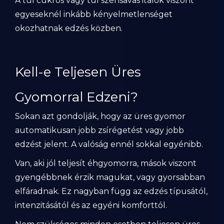
A túl cukros vagy túl szénsavas italok viszont
egyeseknél inkább kényelmetlenséget
okozhatnak edzés közben.
Kell-e Teljesen Üres
Gyomorral Edzeni?
Sokan azt gondolják, hogy az üres gyomor
automatikusan jobb zsírégetést vagy jobb
edzést jelent. A valóság ennél sokkal egyénibb.
Van, aki jól teljesít éhgyomorra, mások viszont
gyengébbnek érzik magukat, vagy gyorsabban
elfáradnak. Ez nagyban függ az edzés típusától,
intenzitásától és az egyéni komforttól.