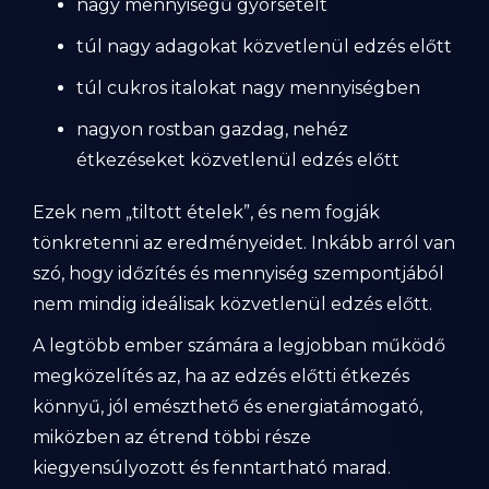
nagy mennyiségű gyorsételt
túl nagy adagokat közvetlenül edzés előtt
túl cukros italokat nagy mennyiségben
nagyon rostban gazdag, nehéz
étkezéseket közvetlenül edzés előtt
Ezek nem „tiltott ételek”, és nem fogják
tönkretenni az eredményeidet. Inkább arról van
szó, hogy időzítés és mennyiség szempontjából
nem mindig ideálisak közvetlenül edzés előtt.
A legtöbb ember számára a legjobban működő
megközelítés az, ha az edzés előtti étkezés
könnyű, jól emészthető és energiatámogató,
miközben az étrend többi része
kiegyensúlyozott és fenntartható marad.