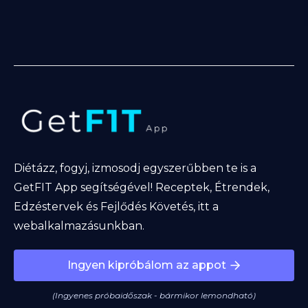
Diétázz, fogyj, izmosodj egyszerűbben te is a
GetFIT App segítségével! Receptek, Étrendek,
Edzéstervek és Fejlődés Követés, itt a
webalkalmazásunkban.
Ingyen kipróbálom az appot
(Ingyenes próbaidőszak - bármikor lemondható)