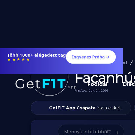
Étrendek, receptek és edzéstervek
Ingyenes Próba →
★★★★★
Diéta és Étrend
Fácánhús
Főoldal
Diét
Frissítve.:
July 24, 2026
GetFIT App Csapata
írta a cikket.
g