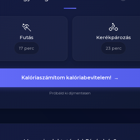
🏃
🚴
Futás
Kerékpározás
17
perc
23
perc
Kalóriaszámítom kalóriabevitelem!
→
Próbáld ki díjmentesen