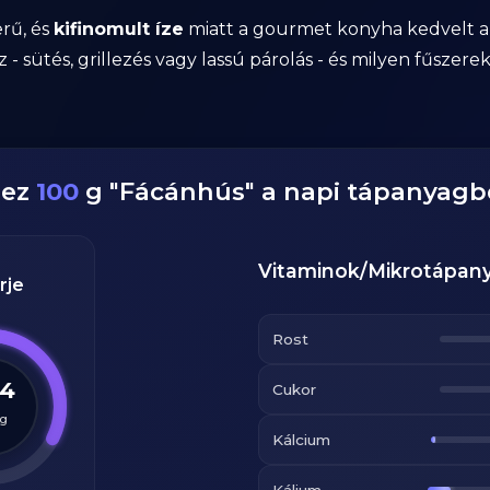
rű, és
kifinomult íze
miatt a gourmet konyha kedvelt 
z - sütés, grillezés vagy lassú párolás - és milyen fűszer
dez
100
g
"
Fácánhús
" a napi tápanyagb
Vitaminok/Mikrotápan
rje
Rost
.4
Cukor
g
Kálcium
Kálium