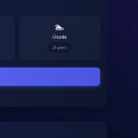
🏊
Úszás
21
perc