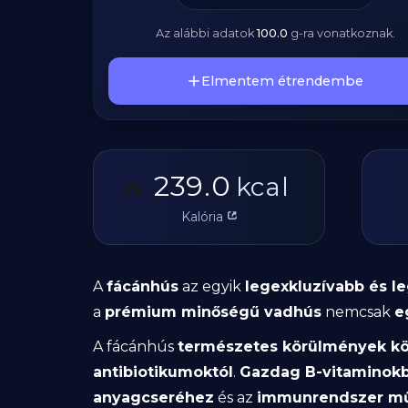
Az alábbi adatok
100.0
g
-ra vonatkoznak.
Elmentem étrendembe
239.0
🔥
kcal
Kalória
A
fácánhús
az egyik
legexkluzívabb és 
a
prémium minőségű vadhús
nemcsak
e
A fácánhús
természetes körülmények kö
antibiotikumoktól
.
Gazdag B-vitaminok
anyagcseréhez
és az
immunrendszer m