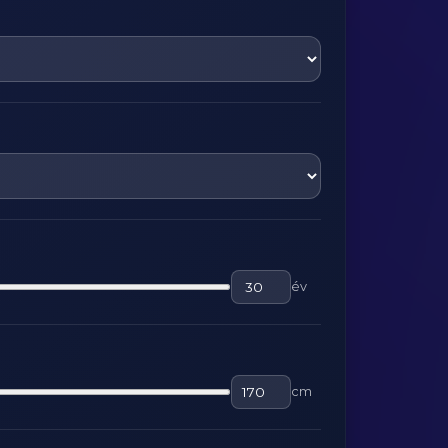
év
cm