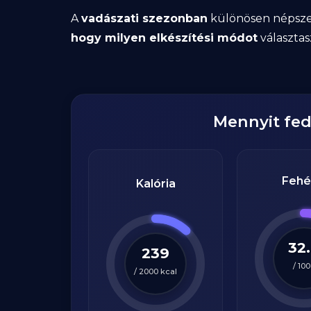
A
vadászati szezonban
különösen népsze
hogy milyen elkészítési módot
választas
Mennyit fe
Fehé
Kalória
32
239
/
100
/
2000
kcal