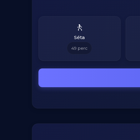
🚶
Séta
49
perc