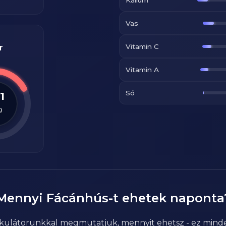
Vas
Vitamin C
r
Vitamin A
Só
1
g
Mennyi
Fácánhús
-t ehetek naponta
alkulátorunkkal megmutatjuk, mennyit ehetsz - ez mind