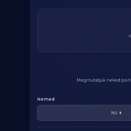
-
Megmutatjuk neked pontosa
Nemed
Nő 👩