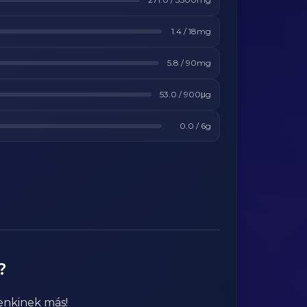
1.4
/
18
mg
5.8
/
90
mg
53.0
/
900
μg
0.0
/
6
g
?
enkinek más!