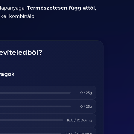
alapanyaga.
Természetesen függ attól,
ekkel kombináld.
eviteledből?
yagok
0
/
25
g
0
/
25
g
16.0
/
1000
mg
271.0
/
3500
mg