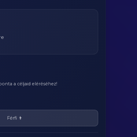
re
onta a céljaid eléréséhez!
Férfi 👨