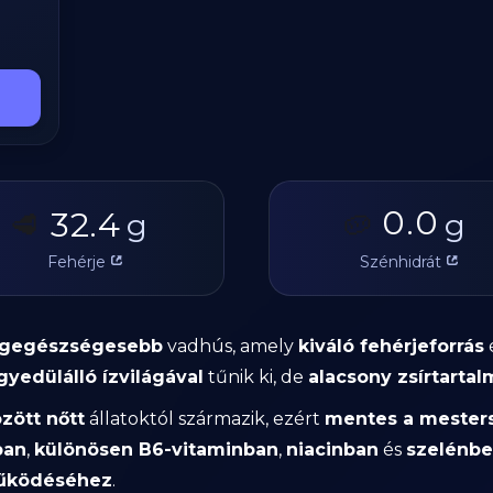
0.0
32.4
🥩
g
🥔
g
Fehérje
Szénhidrát
legegészségesebb
vadhús, amely
kiváló fehérjeforrás
gyedülálló ízvilágával
tűnik ki, de
alacsony zsírtartal
zött nőtt
állatoktól származik, ezért
mentes a mester
ban
,
különösen B6-vitaminban
,
niacinban
és
szelénb
űködéséhez
.