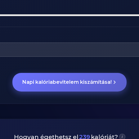
Napi kalóriabevitelem kiszámítása!
Hogyan égethetsz el
239
kalóriát?
i