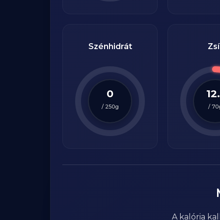
Szénhidrát
Zsí
0
12.
/
250
g
/
70
A kalória k