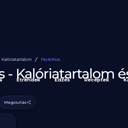
Kalóriatartalom
Fácánhús
 - Kalóriatartalom 
a
Étrendek
Edzés
Receptek
K
Megosztás