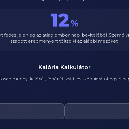
12
%
ot fedez jelenleg az átlag ember napi beviteléből. Személy
szabott eredményért töltsd ki az alábbi mezőket!
Kalória Kalkulátor
n mennyi kalóriát, fehérjét, zsírt, és szénhidrátot egyél nap