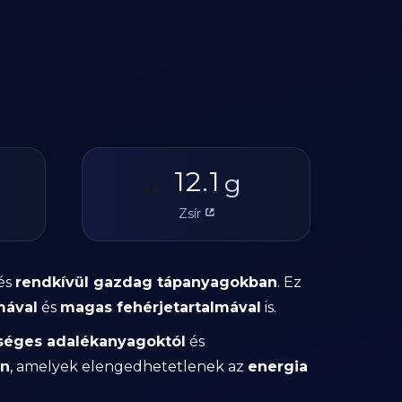
12.1
🫒
g
Zsír
és
rendkívül gazdag tápanyagokban
. Ez
mával
és
magas fehérjetartalmával
is.
séges adalékanyagoktól
és
en
, amelyek elengedhetetlenek az
energia