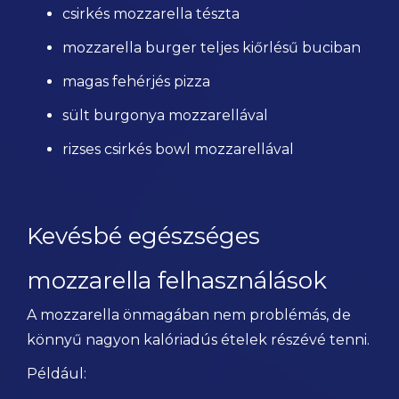
csirkés mozzarella tészta
mozzarella burger teljes kiőrlésű buciban
magas fehérjés pizza
sült burgonya mozzarellával
rizses csirkés bowl mozzarellával
Kevésbé egészséges
mozzarella felhasználások
A mozzarella önmagában nem problémás, de
könnyű nagyon kalóriadús ételek részévé tenni.
Például: