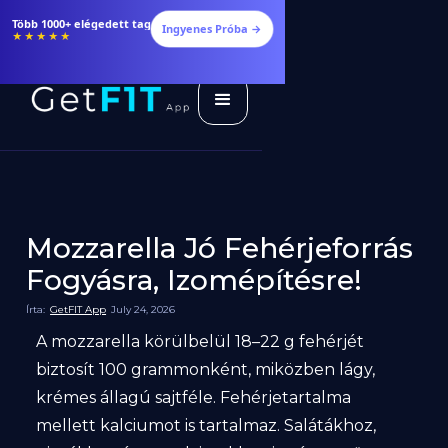
Több 1000+ elégedett tag
Ingyenes Próba →
★★★★★
Mozzarella Jó Fehérjeforrás
Fogyásra, Izomépítésre!
Írta:
GetFIT App
July 24, 2026
A mozzarella körülbelül 18–22 g fehérjét
biztosít 100 grammonként, miközben lágy,
krémes állagú sajtféle. Fehérjetartalma
mellett kalciumot is tartalmaz. Salátákhoz,