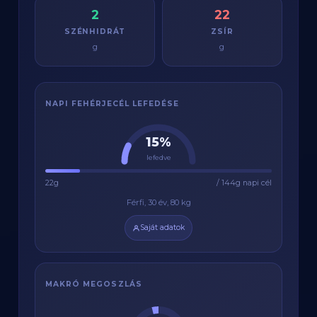
2
22
SZÉNHIDRÁT
ZSÍR
g
g
NAPI FEHÉRJECÉL LEFEDÉSE
15%
lefedve
22g
/ 144g napi cél
Férfi, 30 év, 80 kg
Saját adatok
MAKRÓ MEGOSZLÁS