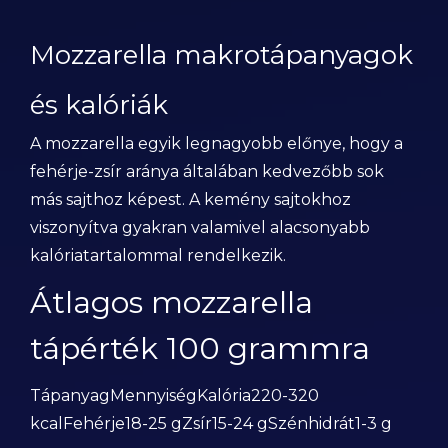
Mozzarella makrotápanyagok
és kalóriák
A mozzarella egyik legnagyobb előnye, hogy a
fehérje-zsír aránya általában kedvezőbb sok
más sajthoz képest. A kemény sajtokhoz
viszonyítva gyakran valamivel alacsonyabb
kalóriatartalommal rendelkezik.
Átlagos mozzarella
tápérték 100 grammra
TápanyagMennyiségKalória220-320
kcalFehérje18-25 gZsír15-24 gSzénhidrát1-3 g