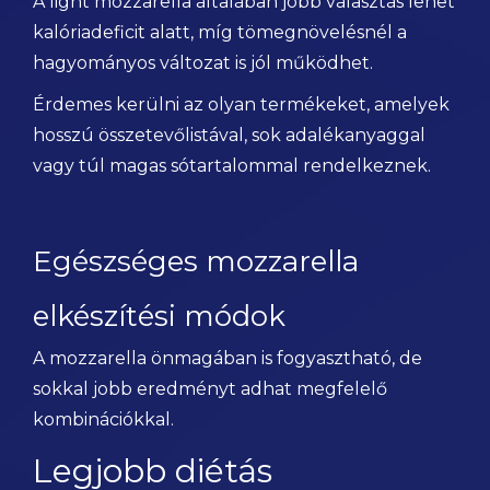
A light mozzarella általában jobb választás lehet
kalóriadeficit alatt, míg tömegnövelésnél a
hagyományos változat is jól működhet.
Érdemes kerülni az olyan termékeket, amelyek
hosszú összetevőlistával, sok adalékanyaggal
vagy túl magas sótartalommal rendelkeznek.
Egészséges mozzarella
elkészítési módok
A mozzarella önmagában is fogyasztható, de
sokkal jobb eredményt adhat megfelelő
kombinációkkal.
Legjobb diétás