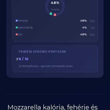
48%
Fehérje
Fehérje
48%
22g
Szénhidrát
4%
2g
Zsír
48%
22g
FEHÉRJE SŰRŰSÉG PONTSZÁM
⚡
6 / 10
Jó fehérjeforrás – ajánlott izomépítés során.
Mozzarella kalória, fehérje és