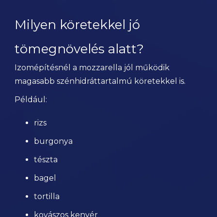
Milyen köretekkel jó
tömegnövelés alatt?
Izomépítésnél a mozzarella jól működik
magasabb szénhidráttartalmú köretekkel is.
Például:
rizs
burgonya
tészta
bagel
tortilla
kovászos kenyér