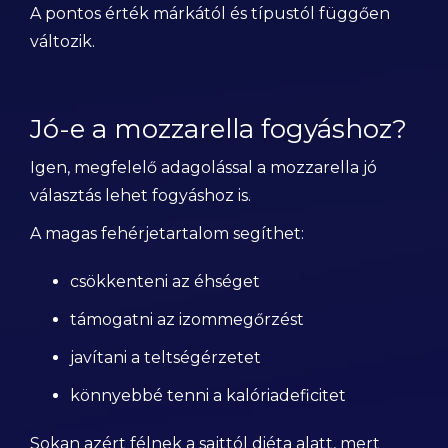
A pontos érték márkától és típustól függően
változik.
Jó-e a mozzarella fogyáshoz?
Igen, megfelelő adagolással a mozzarella jó
választás lehet fogyáshoz is.
A magas fehérjetartalom segíthet:
csökkenteni az éhséget
támogatni az izommegőrzést
javítani a teltségérzetet
könnyebbé tenni a kalóriadeficitet
Sokan azért félnek a sajttól diéta alatt, mert