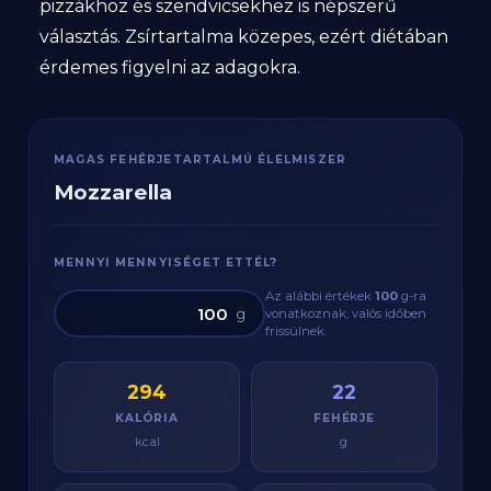
pizzákhoz és szendvicsekhez is népszerű
választás. Zsírtartalma közepes, ezért diétában
érdemes figyelni az adagokra.
MAGAS FEHÉRJETARTALMÚ ÉLELMISZER
Mozzarella
MENNYI MENNYISÉGET ETTÉL?
Az alábbi értékek
100
g
-ra
g
vonatkoznak, valós időben
frissülnek.
294
22
KALÓRIA
FEHÉRJE
kcal
g