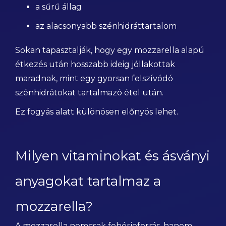
a sűrű állag
az alacsonyabb szénhidráttartalom
Sokan tapasztalják, hogy egy mozzarella alapú
étkezés után hosszabb ideig jóllakottak
maradnak, mint egy gyorsan felszívódó
szénhidrátokat tartalmazó étel után.
Ez fogyás alatt különösen előnyös lehet.
Milyen vitaminokat és ásványi
anyagokat tartalmaz a
mozzarella?
A mozzarella nemcsak fehérjeforrás, hanem