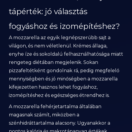
tápérték: jó választás
fogyáshoz és izomépítéshez?
A mozzarella az egyik legnépszerűbb sajt a
világon, és nem véletlenül. Krémes állaga,
enyhe íze és sokoldalú felhasználhatósága miatt
rengeteg diétában megjelenik. Sokan
pizzafeltétként gondolnak rá, pedig megfelelő
mennyiségben és jó minőségben a mozzarella
kifejezetten hasznos lehet fogyáshoz,
izomépítéshez és egészséges étrendhez is.
A mozzarella fehérjetartalma általában
magasnak számít, miközben a
szénhidráttartalma alacsony. Ugyanakkor a
pontos kalória és makrotápanyag értékek