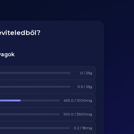
eviteledből?
yagok
0
/
25
g
0.5
/
25
g
493.0
/
1000
mg
100.0
/
3500
mg
0.2
/
18
mg