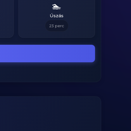
🏊
Úszás
23
perc