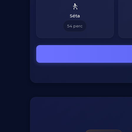
🚶
Séta
54
perc