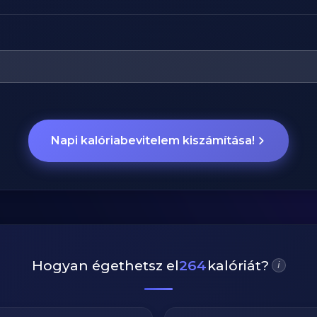
Napi kalóriabevitelem kiszámítása!
Hogyan égethetsz el
264
kalóriát?
i