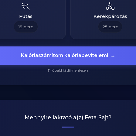
🏃
🚴
Futás
Kerékpározás
19
perc
25
perc
Kalóriaszámítom kalóriabevitelem!
→
Próbáld ki díjmentesen
Mennyire laktató a(z)
Feta Sajt
?