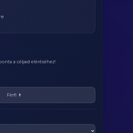
re
onta a céljaid eléréséhez!
Férfi 👨