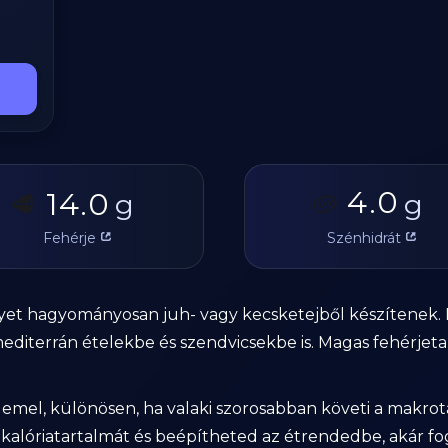
4.0
14.0
🥩
g
🥔
g
Fehérje
Szénhidrát
 melyet hagyományosan juh- vagy kecsketejből készítenek
editerrán ételekbe és szendvicsekbe is. Magas fehérjetar
demel, különösen, ha valaki szorosabban követi a makro
alóriatartalmát és beépítheted az étrendedbe, akár fogy