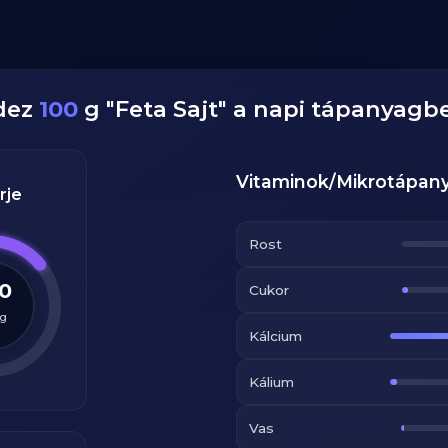
dez
100
g
"
Feta Sajt
" a napi tápanyagb
Vitaminok/Mikrotápan
rje
Rost
.0
Cukor
g
Kálcium
Kálium
Vas