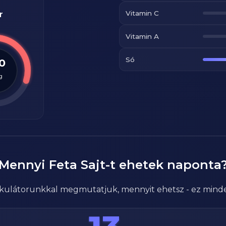
Vitamin C
r
Vitamin A
Só
.0
g
Mennyi
Feta Sajt
-t ehetek naponta
alkulátorunkkal megmutatjuk, mennyit ehetsz - ez mind