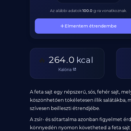
Az alábbi adatok
100.0
g
-ra vonatkoznak.
Elmentem étrendembe
264.0
🔥
kcal
Kalória
A feta sajt egy népszerű, sós, fehér sajt,
köszönhetően tökéletesen illik salátákba, m
szívesen beilleszti étrendjébe.
A zsír- és sótartalma azonban figyelmet ér
könnyedén nyomon követheted a feta sajt k