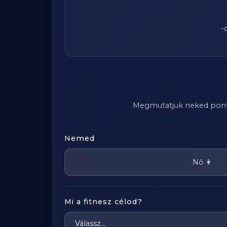
-
Megmutatjuk neked pontosa
Nemed
Nő 👩
Mi a fitnesz célod?