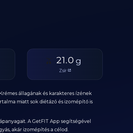
21.0
🫒
g
Zsír
. Krémes állagának és karakteres ízének
talma miatt sok diétázó és izomépítő is
tápanyagait. A GetFIT App segítségével
ás, akár izomépítés a célod.