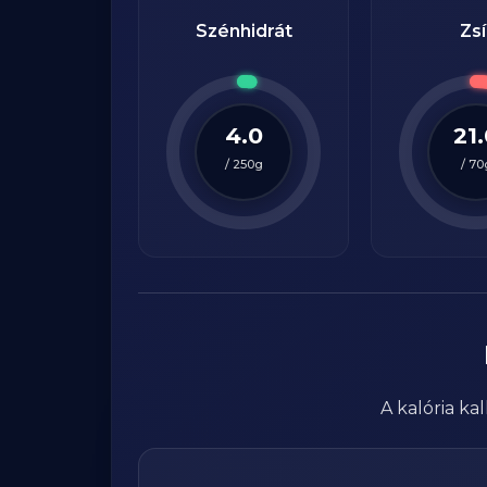
Szénhidrát
Zsí
4.0
21
/
250
g
/
70
A kalória k