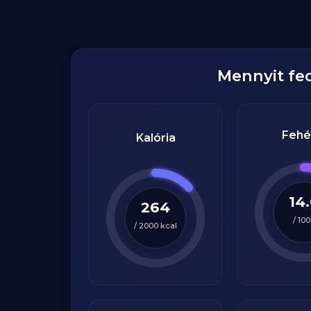
Mennyit fe
Fehé
Kalória
14
264
/
100
/
2000
kcal