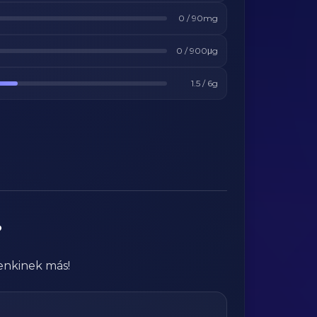
0
/
90
mg
0
/
900
μg
1.5
/
6
g
?
enkinek más!