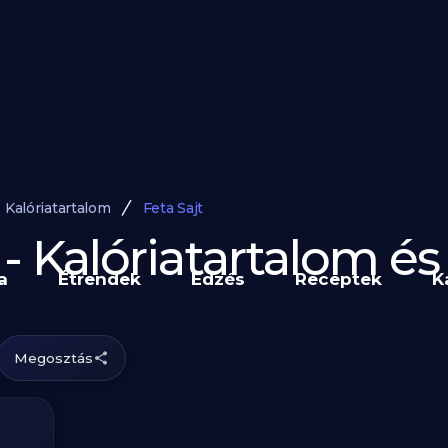
Kalóriatartalom
Feta Sajt
t - Kalóriatartalom 
a
Étrendek
Edzés
Receptek
K
Megosztás