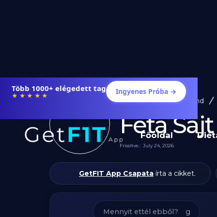
Étrendek, receptek és edzéstervek
Ingyenes Próba →
★★★★★
Diéta és Étrend
Feta Saj
Főoldal
Diét
Frissítve.:
July 24, 2026
GetFIT App Csapata
írta a cikket.
g