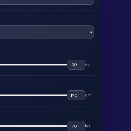
év
cm
kg