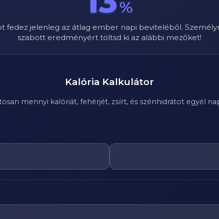
13
%
ot fedez jelenleg az átlag ember napi beviteléből. Személy
szabott eredményért töltsd ki az alábbi mezőket!
Kalória Kalkulátor
n mennyi kalóriát, fehérjét, zsírt, és szénhidrátot egyél nap