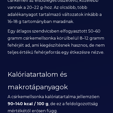
csirkemell az elsődleges összetevő, közelebb
vannak a 20–22 g-hoz. Az olcsóbb, több
adalékanyagot tartalmazó változatok inkább a
16–18 g tartományban maradnak.
Egy átlagos szendvicsben elfogyasztott 50–60
gramm csirkemellsonka körülbelül 8–12 gramm
fehérjét ad, ami kiegészítésnek hasznos, de nem
teljes értékű fehérjeforrás egy étkezésre nézve.
Kalóriatartalom és
makrotápanyagok
A csirkemellsonka kalóriatartalma jellemzően
90–140 kcal / 100 g
, de ez a feldolgozottság
mértékétől erősen függ.