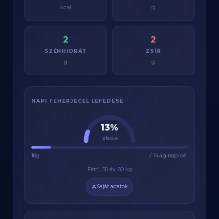
kcal
g
2
2
SZÉNHIDRÁT
ZSÍR
g
g
NAPI FEHÉRJECÉL LEFEDÉSE
13%
lefedve
18g
/ 144g napi cél
Férfi, 30 év, 80 kg
Saját adatok