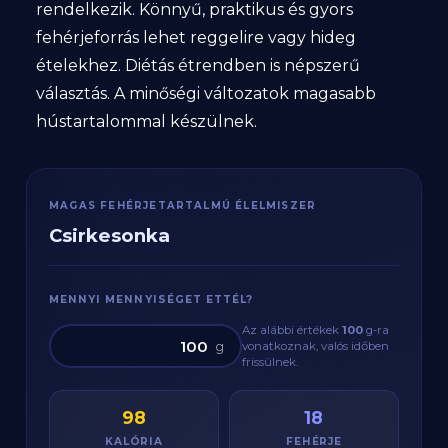
rendelkezik. Könnyű, praktikus és gyors
fehérjeforrás lehet reggelire vagy hideg
ételekhez. Diétás étrendben is népszerű
választás. A minőségi változatok magasabb
hústartalommal készülnek.
MAGAS FEHÉRJETARTALMÚ ÉLELMISZER
Csirkesonka
MENNYI MENNYISÉGET ETTÉL?
Az alábbi értékek
100
g
-ra
g
vonatkoznak, valós időben
frissülnek.
98
18
KALÓRIA
FEHÉRJE