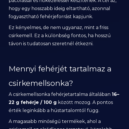
pácolással és hőkezeléssel készítenek. A cél az,
hogy egy hosszabb ideig eltartható, azonnal
fogyasztható fehérjeforrást kapjunk.
Ez kényelmes, de nem ugyanaz, mint a friss
csirkemell. Ez a különbség fontos, ha hosszú
távon is tudatosan szeretnél étkezni.
Mennyi fehérjét tartalmaz a
csirkemellsonka?
A csirkemellsonka fehérjetartalma általában
16–
22 g fehérje / 100 g
között mozog. A pontos
érték leginkább a hústartalomtól függ.
A magasabb minőségű termékek, ahol a