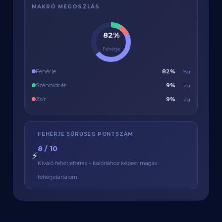
MAKRÓ MEGOSZLÁS
82%
Fehérje
Fehérje
82%
18g
Szénhidrát
9%
2g
Zsír
9%
2g
FEHÉRJE SŰRŰSÉG PONTSZÁM
8 / 10
⚡
Kiváló fehérjeforrás – kalóriához képest magas
fehérjetartalom.