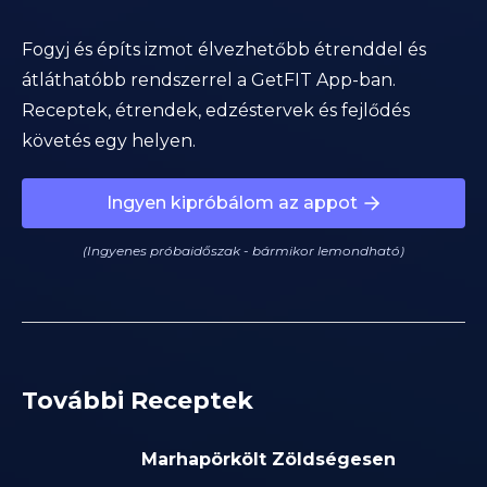
Fogyj és építs izmot élvezhetőbb étrenddel és
átláthatóbb rendszerrel a GetFIT App-ban.
Receptek, étrendek, edzéstervek és fejlődés
követés egy helyen.
Ingyen kipróbálom az appot
(Ingyenes próbaidőszak - bármikor lemondható)
További Receptek
Marhapörkölt Zöldségesen