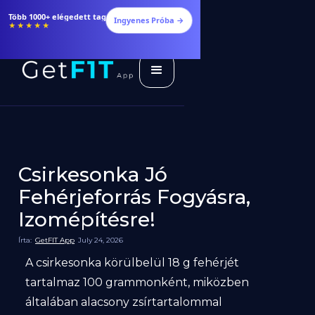
Több 1000+ elégedett tag
Ingyenes Próba →
★★★★★
Csirkesonka Jó
Fehérjeforrás Fogyásra,
Izomépítésre!
Írta:
GetFIT App
July 24, 2026
A csirkesonka körülbelül 18 g fehérjét
tartalmaz 100 grammonként, miközben
általában alacsony zsírtartalommal