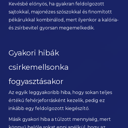
Kevésbé előnyös, ha gyakran feldolgozott
sajtokkal, majonézes szószokkal és finomított
pékárukkal kombinálod, mert ilyenkor a kalória-
és zsírbevitel gyorsan megemelkedik.
Gyakori hibák
csirkemellsonka
fogyasztásakor
Az egyik leggyakoribb hiba, hogy sokan teljes
értékű fehérjeforrásként kezelik, pedig ez
inkább egy feldolgozott kiegészítő.
Másik gyakori hiba a túlzott mennyiség, mert
könnyű belőle sokat enni anélkül, hogy az