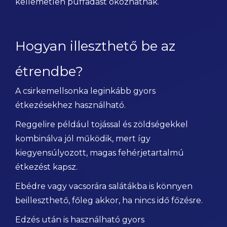
kellemetlen puffadást okozhatnak.
Hogyan illeszthető be az
étrendbe?
A csirkemellsonka leginkább gyors
étkezésekhez használható.
Reggelire például tojással és zöldségekkel
kombinálva jól működik, mert így
kiegyensúlyozott, magas fehérjetartalmú
étkezést kapsz.
Ebédre vagy vacsorára salátákba is könnyen
beilleszthető, főleg akkor, ha nincs idő főzésre.
Edzés után is használható gyors