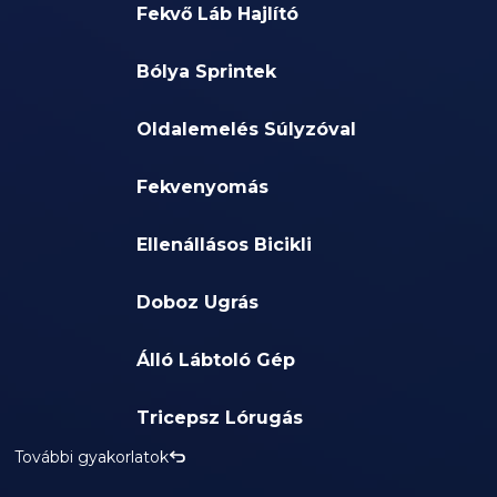
Fekvő Láb Hajlító
Bólya Sprintek
Oldalemelés Súlyzóval
Fekvenyomás
Ellenállásos Bicikli
Doboz Ugrás
Álló Lábtoló Gép
Tricepsz Lórugás
További gyakorlatok