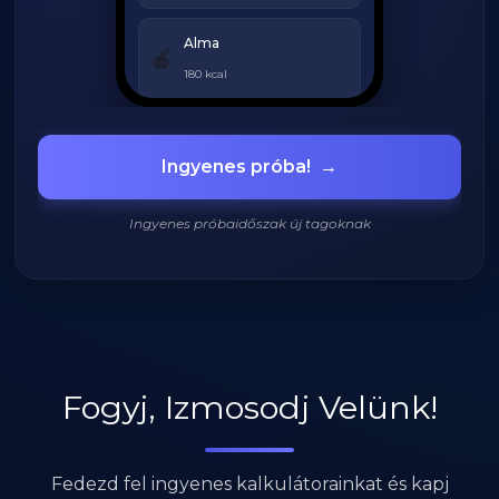
Alma
🍎
180 kcal
Grillezett csirke
🍗
Ingyenes próba!
→
420 kcal
Ingyenes próbaidőszak új tagoknak
920
/
2200
kcal
Fogyj, Izmosodj Velünk!
Fedezd fel ingyenes kalkulátorainkat és kapj