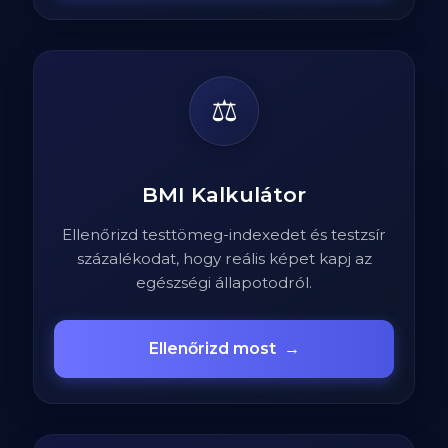
⚖️
BMI Kalkulátor
Ellenőrizd testtömeg-indexedet és testzsír
százalékodat, hogy reális képet kapj az
egészségi állapotodról.
Ellenőrizd most
→