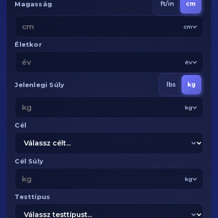
Magasság
ft/in
cm
cm
Életkor
év
Jelenlegi Súly
lbs
kg
kg
Cél
Cél Súly
kg
Testtípus