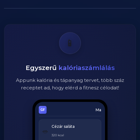
📱
Egyszerű
kalóriaszámlálás
Appunk kalória és tápanyag tervet, több száz
receptet ad, hogy elérd a fitnesz célodat!
Ma
Cézár saláta
🥗
320 kcal