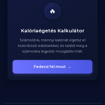
🔥
Kalóriaégetés Kalkulátor
Számold ki, mennyi kalóriát égetsz el
különböző edzésekkel, és találd meg a
számodra legjobb mozgásformát.
Fedezd fel most
→