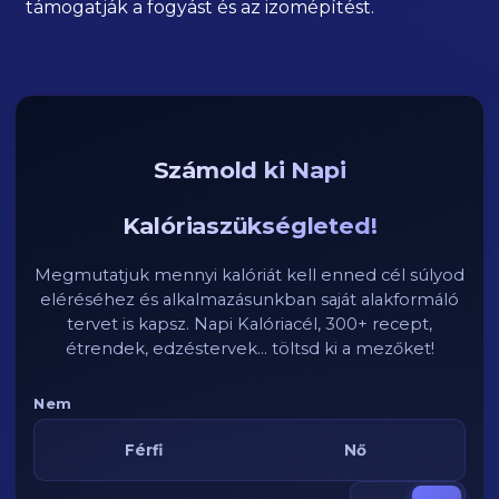
támogatják a fogyást és az izomépítést.
Számold ki Napi
Kalóriaszükségleted!
Megmutatjuk mennyi kalóriát kell enned cél súlyod
eléréséhez és alkalmazásunkban saját alakformáló
tervet is kapsz. Napi Kalóriacél, 300+ recept,
étrendek, edzéstervek... töltsd ki a mezőket!
Nem
Férfi
Nő