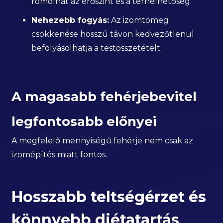
romolhat az erőszint és a terhelhetőség.
Nehezebb fogyás:
Az izomtömeg
csökkenése hosszú távon kedvezőtlenül
befolyásolhatja a testösszetételt.
A magasabb fehérjebevitel
legfontosabb előnyei
A megfelelő mennyiségű fehérje nem csak az
izomépítés miatt fontos.
Hosszabb teltségérzet és
könnyebb diétatartás