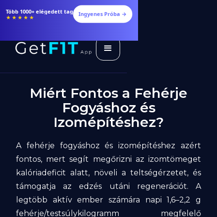
Több 1000+ elégedett tag
Ingyenes Próba →
★★★★★
Miért Fontos a Fehérje
Fogyáshoz és
Izomépítéshez?
A fehérje fogyáshoz és izomépítéshez azért
fontos, mert segít megőrizni az izomtömeget
kalóriadeficit alatt, növeli a teltségérzetet, és
támogatja az edzés utáni regenerációt. A
legtöbb aktív ember számára napi 1,6–2,2 g
fehérje/testsúlykilogramm megfelelő