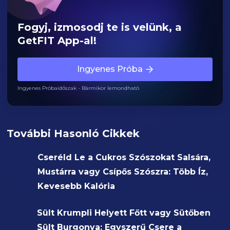
Fogyj, izmosodj te is velünk, a
GetFIT App-al!
Ingyenes Próba
Ingyenes Próbaidőszak - Bármikor lemondható
További Hasonló Cikkek
Cseréld Le a Cukros Szószokat Salsára,
Mustárra vagy Csípős Szószra: Több Íz,
Kevesebb Kalória
Sült Krumpli Helyett Főtt vagy Sütőben
Sült Burgonya: Egyszerű Csere a