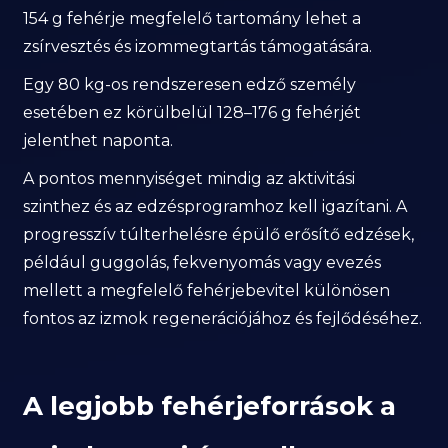
154 g fehérje megfelelő tartomány lehet a
zsírvesztés és izommegtartás támogatására.
Egy 80 kg-os rendszeresen edző személy
esetében ez körülbelül 128–176 g fehérjét
jelenthet naponta.
A pontos mennyiséget mindig az aktivitási
szinthez és az edzésprogramhoz kell igazítani. A
progresszív túlterhelésre épülő erősítő edzések,
például guggolás, fekvenyomás vagy evezés
mellett a megfelelő fehérjebevitel különösen
fontos az izmok regenerációjához és fejlődéséhez.
A legjobb fehérjeforrások a