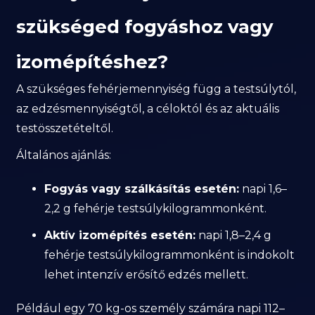
szükséged fogyáshoz vagy
izomépítéshez?
A szükséges fehérjemennyiség függ a testsúlytól,
az edzésmennyiségtől, a céloktól és az aktuális
testösszetételtől.
Általános ajánlás:
Fogyás vagy szálkásítás esetén:
napi 1,6–
2,2 g fehérje testsúlykilogrammonként.
Aktív izomépítés esetén:
napi 1,8–2,4 g
fehérje testsúlykilogrammonként is indokolt
lehet intenzív erősítő edzés mellett.
Például egy 70 kg-os személy számára napi 112–