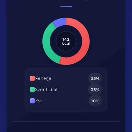
142
kcal
Fehérje
55%
Szénhidrát
35%
Zsír
10%