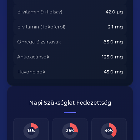
B-vitamin 9 (Folsav)
42.0
µg
E-vitamin (Tokoferol)
2.1
mg
Omega-3 zsírsavak
85.0
mg
Antioxidánsok
125.0
mg
Flavonoidok
45.0
mg
Napi Szükséglet Fedezettség
18%
28%
40%