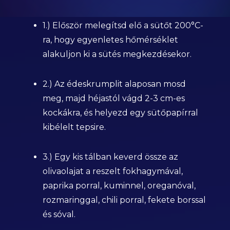
1.) Először melegítsd elő a sütőt 200°C-
ra, hogy egyenletes hőmérséklet
alakuljon ki a sütés megkezdésekor.
2.) Az édeskrumplit alaposan mosd
meg, majd héjastól vágd 2-3 cm-es
kockákra, és helyezd egy sütőpapírral
kibélelt tepsire.
3.) Egy kis tálban keverd össze az
olivaolajat a reszelt fokhagymával,
paprika porral, kuminnel, oreganóval,
rozmaringgal, chili porral, fekete borssal
és sóval.