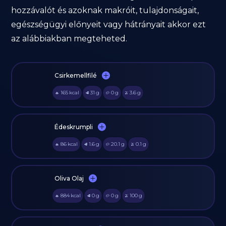
hozzávalót és azoknak makróit, tulajdonságait,
egészségügyi előnyeit vagy hátrányait akkor ezt
az alábbiakban megteheted.
Csirkemellfilé
165
kcal
31
g
0
g
3.6
g
🔥
🥩
🥔
🫒
Édeskrumpli
86
kcal
1.6
g
20.1
g
0.1
g
🔥
🥩
🥔
🫒
Oliva Olaj
884
kcal
0
g
0
g
100
g
🔥
🥩
🥔
🫒