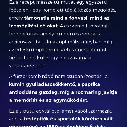
Ez a recept messze túlmutat egy egyszerű
főételen - egy komplett táplálkozási megoldás,
amely
támogatja mind a fogyási, mind az
izomépítési célokat.
A csirkemell sokoldalú
fehérjeforrás, amely minden esszenciális
aminosavat tartalmaz optimális arányban, míg
az édeskrumpli természetes energiaforrást
biztosít anélkül, hogy megzavarná a
vércukorszintet.
A fűszerkombináció nem csupán ízesítés - a
kumin gyulladáscsökkentő, a paprika
antioxidáns gazdag, míg a rozmaring javítja
a memóriát és az agyműködést.
Ez a típusú egytál étel amerikából származik,
ahol a
testépítők és sportolók körében vált
népszerűvé az 1980-as években
. Érdekes