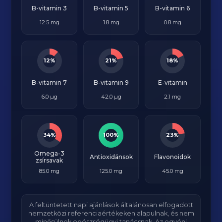
B-vitamin 3
B-vitamin 5
B-vitamin 6
12.5 mg
1.8 mg
0.8 mg
12%
21%
18%
B-vitamin 7
B-vitamin 9
E-vitamin
6.0 µg
42.0 µg
2.1 mg
34%
100%
23%
Omega-3
Antioxidánsok
Flavonoidok
zsírsavak
85.0 mg
125.0 mg
45.0 mg
A feltüntetett napi ajánlások általánosan elfogadott
nemzetközi referenciaértékeken alapulnak, és nem
minősülnek egészségügyi tanácsnak. Az egyéni