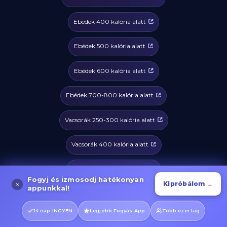
Ebédek 400 kalória alatt
Ebédek 500 kalória alatt
Ebédek 600 kalória alatt
Ebédek 700-800 kalória alatt
Vacsorák 250-300 kalória alatt
Vacsorák 400 kalória alatt
Vacsorák 500 kalória alatt
Fogyj és izmosodj hatékonyan
Kipróbálom →
appunkkal!
Vacsorák 600 kalória alatt
14 nap INGYEN
Legjobb Fogyás App
Több ezer tag
Vacsorák 700-800 kalória alatt