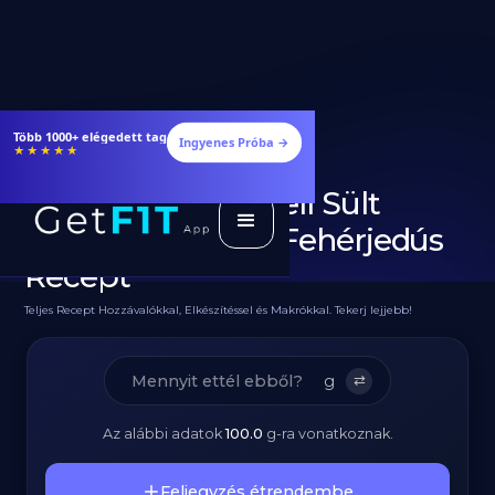
Étrendek, receptek és edzéstervek
Ingyenes Próba →
★★★★★
Fűszeres Csirkemell Sült
Édeskrumplival - Fehérjedús
Recept
Teljes Recept Hozzávalókkal, Elkészítéssel és Makrókkal. Tekerj lejjebb!
g
⇄
Az alábbi adatok
100.0
g
-ra vonatkoznak.
Feljegyzés étrendembe