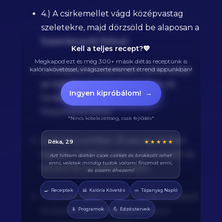
4.) A csirkemellet vágd középvastag
szeletekre, majd dörzsöld be alaposan a
fűszerkeverék felével.
Kell a teljes recept?💙
Megkapod ezt és még 300+ másik diétás receptünk is
5.) Helyezd a fűszerezett csirkemellet
kalóriakövetéssel, világszerte elismert étrend appunkban!
az édeskrumpli mellé a tepsire, és
Ingyen kipróbálom!
→
locsold meg a maradék
fűszerkeverékkel.
*Nincs kötelezettség, csak fejlődés*
6.) Süsd a sütőben 25 percig, közben
Balázs, 38
★★★★★
egyszer fordítsd meg a csirkemellet és
Végre tudom pontosan mennyi fehérjét eszem
naponta. A kaloriaszámláló sokat segít, előtte
keverd fel az édeskrumplit.
össze-vissza zabáltam...
🍳
📊
🥗
Receptek
Kalória Követés
Tápanyag Napló
7.) Ezután add hozzá a rózsákra szedett
📱
💪
brokkolit és a félkarikákra vágott
Programok
Edzéstervek