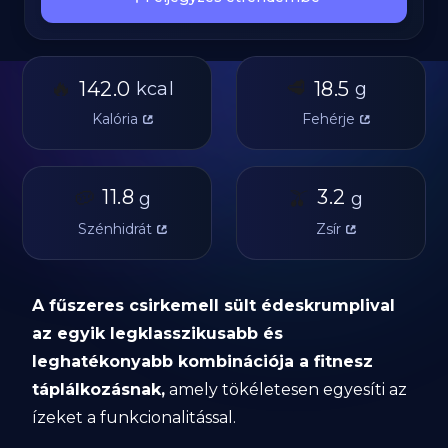
🔥
🥩
142.0
18.5
kcal
g
Kalória
Fehérje
🥔
11.8
🫒
3.2
g
g
Szénhidrát
Zsír
A fűszeres csirkemell sült édeskrumplival
az egyik legklasszikusabb és
leghatékonyabb kombinációja a fitnesz
táplálkozásnak,
amely tökéletesen egyesíti az
ízeket a funkcionalitással.