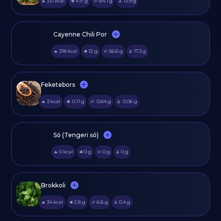
331
kcal
4.9
g
64.1
g
13.9
g
🔥
🥩
🥔
🫒
Cayenne Chili Por
318
kcal
12
g
56.6
g
17.3
g
🔥
🥩
🥔
🫒
Feketebors
3
kcal
0.11
g
0.64
g
0.06
g
🔥
🥩
🥔
🫒
Só (Tengeri só)
0
kcal
0
g
0
g
0
g
🔥
🥩
🥔
🫒
Brokkoli
34
kcal
2.8
g
6.6
g
0.4
g
🔥
🥩
🥔
🫒