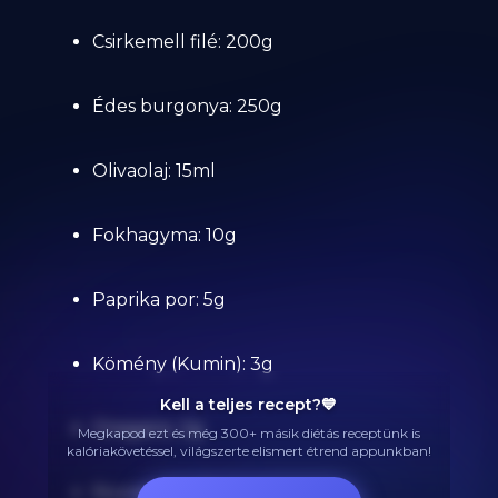
Csirkemell filé: 200g
Édes burgonya: 250g
Olivaolaj: 15ml
Fokhagyma: 10g
Paprika por: 5g
Kömény (Kumin): 3g
Kell a teljes recept?💙
Oregano: 2g
Megkapod ezt és még 300+ másik diétás receptünk is
kalóriakövetéssel, világszerte elismert étrend appunkban!
Rozmaring: 2g