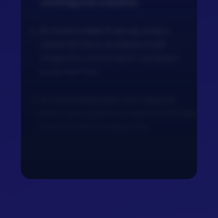
vöröshagymát a tepsihez.
8.) Süsd további 15 percig, amíg a
csirkemell átsül, az édeskrumpli
megpuhul, és a brokkoli ropogósan
puha nem lesz.
9.) Sütés befejezése után hagyd az
ételt 5 percig pihenni, majd locsold meg
friss citromlével tálalás előtt.