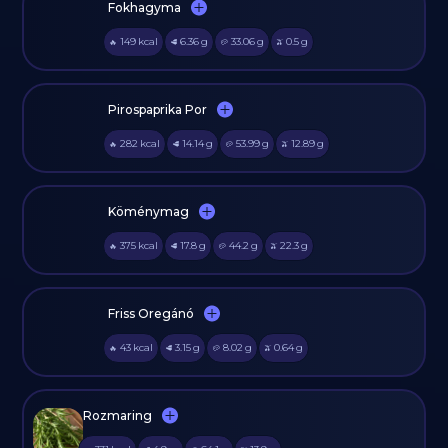
Fokhagyma
149
kcal
6.36
g
33.06
g
0.5
g
🔥
🥩
🥔
🫒
Pirospaprika Por
282
kcal
14.14
g
53.99
g
12.89
g
🔥
🥩
🥔
🫒
Köménymag
375
kcal
17.8
g
44.2
g
22.3
g
🔥
🥩
🥔
🫒
Friss Oregánó
43
kcal
3.15
g
8.02
g
0.64
g
🔥
🥩
🥔
🫒
Rozmaring