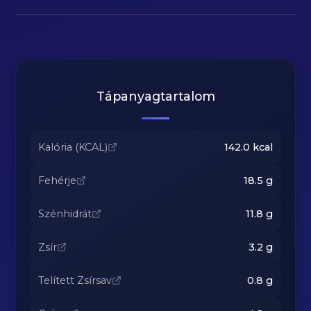
Tápanyagtartalom
Kalória (KCAL)
142.0
kcal
Fehérje
18.5
g
Szénhidrát
11.8
g
Zsír
3.2
g
Telített Zsírsav
0.8
g