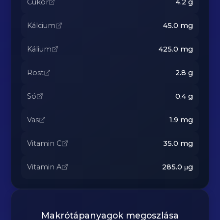
Cukor
4.2
g
Kálcium
45.0
mg
Kálium
425.0
mg
Rost
2.8
g
Só
0.4
g
Vas
1.9
mg
Vitamin C
35.0
mg
Vitamin A
285.0
μg
Makrótápanyagok megoszlása