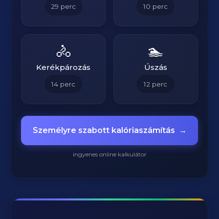
29
perc
10
perc
🚴
🏊
Kerékpározás
Úszás
14
perc
12
perc
Személyre szabott kalóriaszámítás
→
ingyenes online kalkulátor