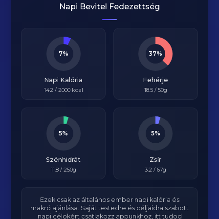
Napi Bevitel Fedezettség
7%
37%
Napi Kalória
Fehérje
142
/
2000
kcal
18.5
/ 50g
5%
5%
Szénhidrát
Zsír
11.8
/ 250g
3.2
/ 67g
Ezek csak az általános ember napi kalória és
makró ajánlása. Saját testedre és céljaidra szabott
napi célokért csatlakozz appunkhoz, itt tudod