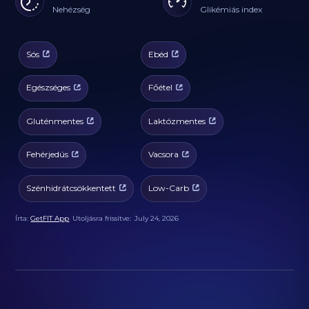
Nehézség
Glikémiás index
Sós
Ebéd
Egészséges
Főétel
Gluténmentes
Laktózmentes
Fehérjedús
Vacsora
Szénhidrátcsökkentett
Low-Carb
Írta:
GetFIT App
Utoljásra frissítve:
July 24, 2026