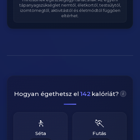
tápanyagszükséglet nemtől, életkortól, testsúlytól,
izomtömegtől, aktivitástól és életmódtól függően
eltérhet.
Hogyan égethetsz el
142
kalóriát?
i
🚶
🏃
Séta
Futás