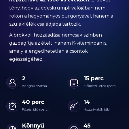
tény, hogy az édeskrumpli valójában nem
rokon a hagyományos burgonyával, hanem a
szulákfélék családjába tartozik.
A brokkoli hozzáadása nemcsak színben
gazdagítja az ételt, hanem K-vitaminban is,
amely elengedhetetlen a csontok
egészségéhez.
2
15 perc
Adagok száma
Előkészületek (perc)
40 perc
14
Főzési idő (perc)
Hozzávalók (db)
Könnyű
45