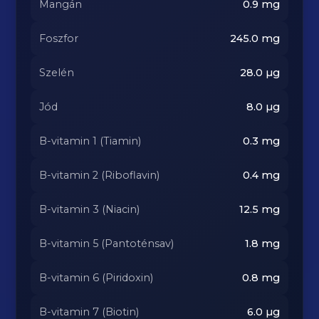
Mangán
0.9
mg
Foszfor
245.0
mg
Szelén
28.0
µg
Jód
8.0
µg
B-vitamin 1 (Tiamin)
0.3
mg
B-vitamin 2 (Riboflavin)
0.4
mg
B-vitamin 3 (Niacin)
12.5
mg
B-vitamin 5 (Pantoténsav)
1.8
mg
B-vitamin 6 (Piridoxin)
0.8
mg
B-vitamin 7 (Biotin)
6.0
µg