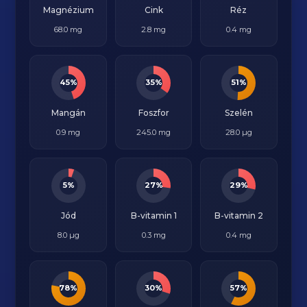
Magnézium
Cink
Réz
68.0 mg
2.8 mg
0.4 mg
45%
35%
51%
Mangán
Foszfor
Szelén
0.9 mg
245.0 mg
28.0 µg
5%
27%
29%
Jód
B-vitamin 1
B-vitamin 2
8.0 µg
0.3 mg
0.4 mg
78%
30%
57%