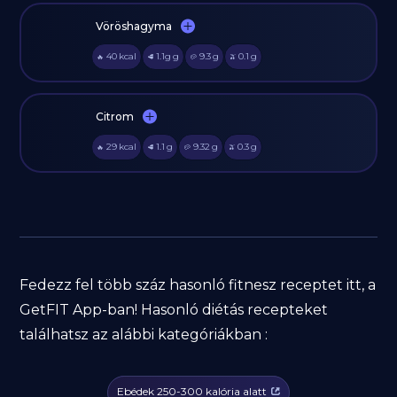
Vöröshagyma
40
kcal
1.1g
g
9.3
g
0.1
g
🔥
🥩
🥔
🫒
Citrom
29
kcal
1.1
g
9.32
g
0.3
g
🔥
🥩
🥔
🫒
Fedezz fel több száz hasonló fitnesz receptet itt, a
GetFIT App-ban! Hasonló diétás recepteket
találhatsz az alábbi kategóriákban :
Ebédek 250-300 kalória alatt