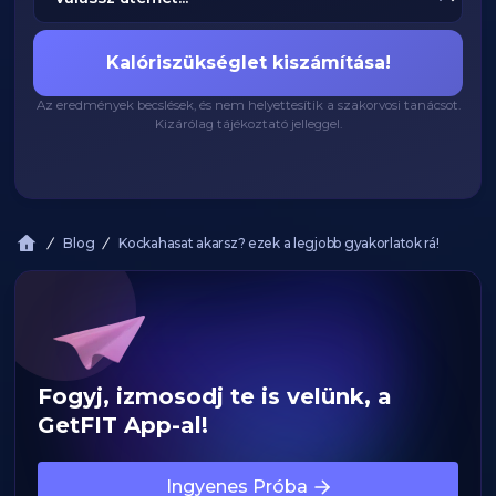
Kalóriszükséglet kiszámítása!
Az eredmények becslések, és nem helyettesítik a szakorvosi tanácsot.
Kizárólag tájékoztató jelleggel.
Blog
Kockahasat akarsz? ezek a legjobb gyakorlatok rá!
Fogyj, izmosodj te is velünk, a
GetFIT App-al!
Ingyenes Próba