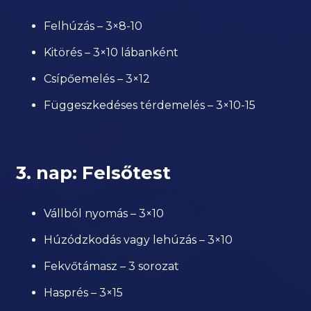
Felhúzás – 3×8-10
Kitörés – 3×10 lábanként
Csípőemelés – 3×12
Függeszkedéses térdemelés – 3×10-15
3. nap: Felsőtest
Vállból nyomás – 3×10
Húzódzkodás vagy lehúzás – 3×10
Fekvőtámasz – 3 sorozat
Hasprés – 3×15