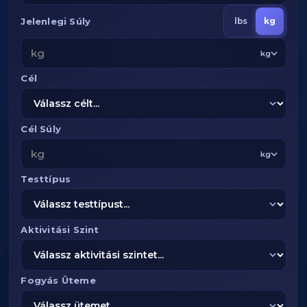
Jelenlegi Súly
lbs
kg
kg
Cél
Cél Súly
kg
Testtípus
Aktivitási Szint
Fogyás Üteme