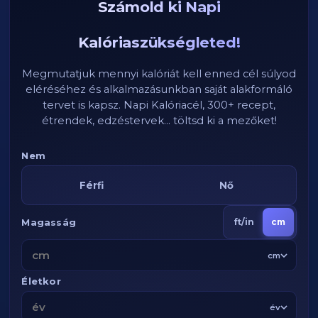
Számold ki Napi
Kalóriaszükségleted!
Megmutatjuk mennyi kalóriát kell enned cél súlyod
eléréséhez és alkalmazásunkban saját alakformáló
tervet is kapsz. Napi Kalóriacél, 300+ recept,
étrendek, edzéstervek... töltsd ki a mezőket!
Nem
Férfi
Nő
Magasság
ft/in
cm
cm
Életkor
év