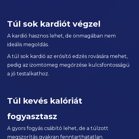
Túl sok kardiót végzel
A kardió hasznos lehet, de önmagában nem
ideális megoldás.
A túl sok kardió az erősítő edzés rovására mehet,
pedig az izomtömeg megőrzése kulcsfontosságú
a jó testalkathoz.
Túl kevés kalóriát
fogyasztasz
A gyors fogyás csábító lehet, de a túlzott
megszorítás gyakran fenntarthatatlan.