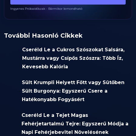
Ingyenes Próbaidőszak - Bármikor lemondható
További Hasonló Cikkek
Cseréld Le a Cukros Szószokat Salsára,
Mustárra vagy Csípős Szószra: Több Íz,
Kevesebb Kalória
Sült Krumpli Helyett Főtt vagy Sütőben
Sült Burgonya: Egyszerű Csere a
Hatékonyabb Fogyásért
Cseréld Le a Tejet Magas
Fehérjetartalmú Tejre: Egyszerű Módja a
Napi Fehérjebevitel Növelésének