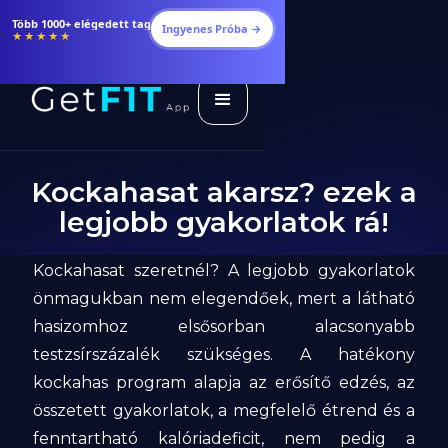
Több 1000+ elégedett tag
Ingyenes Próba →
★★★★★
Kockahasat akarsz? ezek a
legjobb gyakorlatok rá!
Kockahasat szeretnél? A legjobb gyakorlatok
önmagukban nem elegendőek, mert a látható
hasizomhoz elsősorban alacsonyabb
testzsírszázalék szükséges. A hatékony
kockahas program alapja az erősítő edzés, az
összetett gyakorlatok, a megfelelő étrend és a
fenntartható kalóriadeficit, nem pedig a