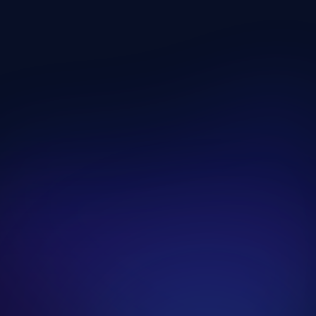
Szabadsúlyos Edzésnap
Edzésnap megnyitása
Gépes Edzésnap
Edzésnap megnyitása