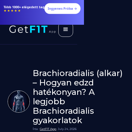
Több 1000+ elégedett tag
Ingyenes Próba →
★★★★★
Brachioradialis (alkar)
– Hogyan edzd
hatékonyan? A
legjobb
Brachioradialis
gyakorlatok
Írta:
GetFIT App
July 24, 2026