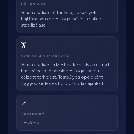
FŐ FUNKCIÓ
Brachioradialis fő funkciója a könyök
hajlítása semleges fogásnál és az alkar
stabilizálása.
🏋️
SZÜKSÉGES ESZKÖZÖK
Brachioradialis edzéshez kézisúlyzó és rúd
használható. A semleges fogás segíti a
célzott terhelést. Testsúlyos opcióként
függeszkedés és húzódzkodás ajánlott.
📍
TESTRÉGIÓ
Felsőtest