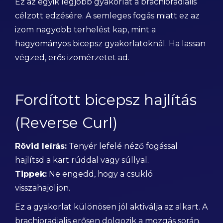
Ez az egyik legjobb gyakorlat a brachioradialis
célzott edzésére. A semleges fogás miatt ez az
izom nagyobb terhelést kap, mint a
hagyományos bicepsz gyakorlatoknál. Ha lassan
végzed, erős izomérzetet ad.
Fordított bicepsz hajlítás
(Reverse Curl)
Rövid leírás:
Tenyér lefelé néző fogással
hajlítsd a kart rúddal vagy súllyal.
Tippek:
Ne engedd, hogy a csukló
visszahajoljon.
Ez a gyakorlat különösen jól aktiválja az alkart. A
brachioradialis erősen dolgozik a mozgás során.