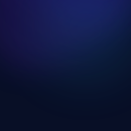
Edzőtermi Teljes Test Edzésnap
Edzésnap megnyitása
Kondicionáló Edzésnap
Edzésnap megnyitása
HIIT Kardió Edzésnap
Edzésnap megnyitása