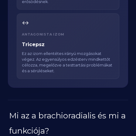
erősödésnek.
↔️
ANTAGONISTA IZOM
Tricepsz
Ez az izom ellentétes irányú mozgásokat
végez. Az egyensúlyos edzésterv mindkettőt
célozza, megelőzve a testtartási problémákat
és a sérüléseket.
Mi az a brachioradialis és mi a
funkciója?