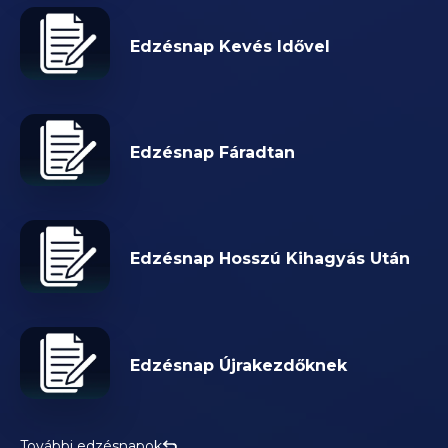
Edzésnap Kevés Idővel
Edzésnap Fáradtan
Edzésnap Hosszú Kihagyás Után
Edzésnap Újrakezdőknek
További edzésnapok