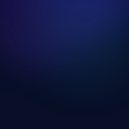
Edzésnap Kevés Idővel
Edzésnap megnyitása
Edzésnap Fáradtan
Edzésnap megnyitása
Edzésnap Hosszú Kihagyás Után
Edzésnap megnyitása