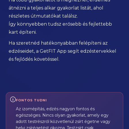
átnézni a teljes alkar gyakorlat listát, ahol
részletes útmutatókat találsz.
Így könnyebben tudsz erősebb és fejlettebb
kart építeni.
Ha szeretnéd hatékonyabban felépíteni az
edzéseidet, a GetFIT App segít edzéstervekkel
és fejlődés követéssel.
FONTOS TUDNI
Az izomépítás, edzés nagyon fontos és
egészséges. Nincs olyan gyakorlat, amely egy
adott testrészről közvetlenül zsírt égetne vagy
helyi zsírégetést okozna. Testzsírt csak