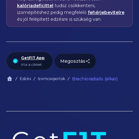
kalóriadeficittel
tudsz csökkenteni,
izomépítéshez pedig megfelelő
fehérjebevitelre
és jól felépített edzésre is szükség van.
GetFIT App
Megosztás
írta a cikket.
Brachioradialis (alkar)
Edzés
Izomcsoportok