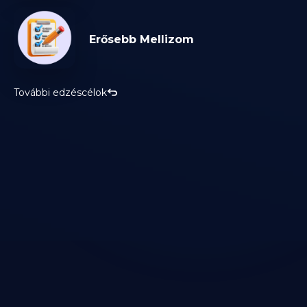
Erősebb Mellizom
További edzéscélok