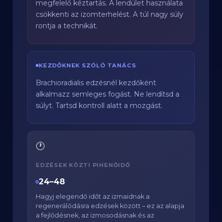
megfelelő kéztartás. A lendület használata
csökkenti az izomterhelést. A túl nagy súly
rontja a technikát.
KEZDŐKNEK SZÓLÓ TANÁCS
Brachioradialis edzésnél kezdőként
alkalmazz semleges fogást. Ne lendítsd a
súlyt. Tartsd kontroll alatt a mozgást.
🕐
EDZÉSEK KÖZTI PIHENŐIDŐ
24–48
Hagyj elegendő időt az izmaidnak a
regenerálódásra edzések között – ez az alapja
a fejlődésnek, az izmosodásnak és az