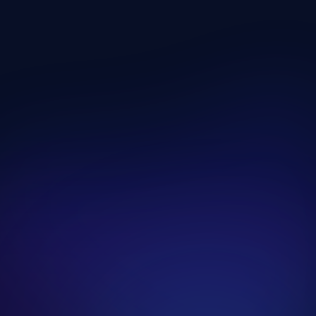
Kardió És Erősítés Kombinált
Edzésnap
Edzésnap megnyitása
Saját Testsúlyos Edzésnap
Edzésnap megnyitása
Funkcionális Edzésnap
Edzésnap megnyitása