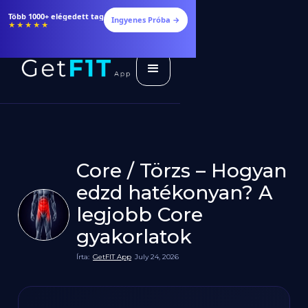
Több 1000+ elégedett tag
Ingyenes Próba →
★★★★★
Core / Törzs – Hogyan
edzd hatékonyan? A
legjobb Core
gyakorlatok
Írta:
GetFIT App
July 24, 2026