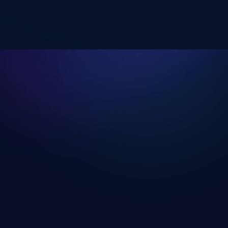
Szabadsúlyos Edzésnap
Edzésnap megnyitása