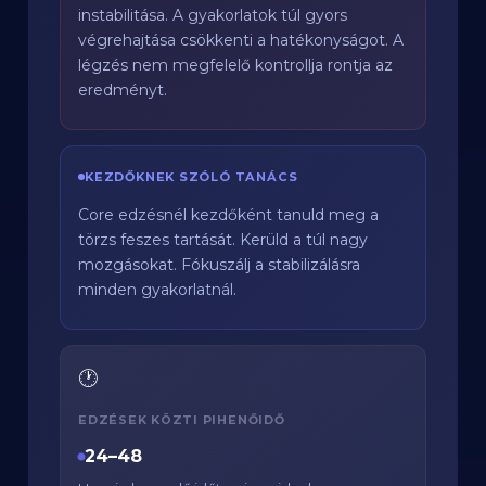
instabilitása. A gyakorlatok túl gyors
végrehajtása csökkenti a hatékonyságot. A
légzés nem megfelelő kontrollja rontja az
eredményt.
KEZDŐKNEK SZÓLÓ TANÁCS
Core edzésnél kezdőként tanuld meg a
törzs feszes tartását. Kerüld a túl nagy
mozgásokat. Fókuszálj a stabilizálásra
minden gyakorlatnál.
🕐
EDZÉSEK KÖZTI PIHENŐIDŐ
24–48