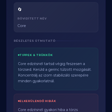
🔄
RÖVIDÍTETT NÉV
Core
RÉSZLETES ÚTMUTATÓ
TIPPEK & TRÜKKÖK
Core edzésnél tartsd végig feszesen a
törzsed. Kerüld a gerinc túlzott mozgását.
Koncentrálj az izom stabilizáló szerepére
minden gyakorlatnál.
ELKERÜLENDŐ HIBÁK
Core edzésnél gyakori hiba a törzs