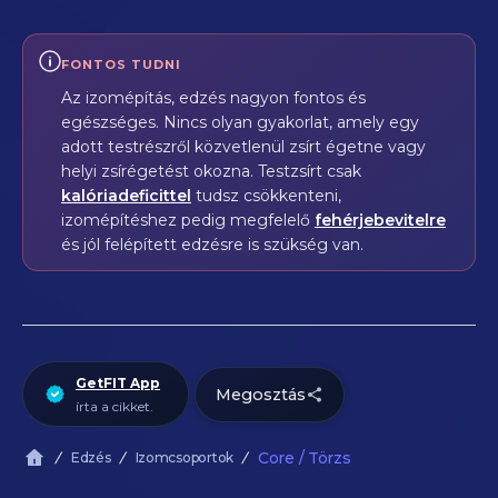
FONTOS TUDNI
Az izomépítás, edzés nagyon fontos és
egészséges. Nincs olyan gyakorlat, amely egy
adott testrészről közvetlenül zsírt égetne vagy
helyi zsírégetést okozna. Testzsírt csak
kalóriadeficittel
tudsz csökkenteni,
izomépítéshez pedig megfelelő
fehérjebevitelre
és jól felépített edzésre is szükség van.
GetFIT App
Megosztás
írta a cikket.
Core / Törzs
Edzés
Izomcsoportok