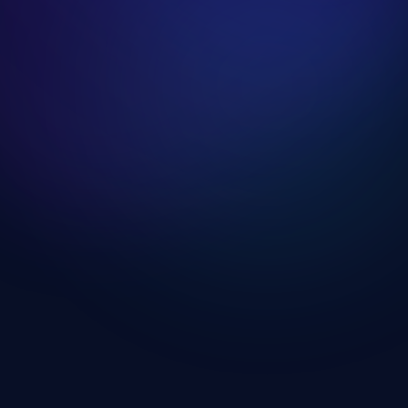
HIIT Kardió Edzésnap
Edzésnap megnyitása
Kardió És Erősítés Kombinált
Edzésnap
Edzésnap megnyitása
Saját Testsúlyos Edzésnap
Edzésnap megnyitása