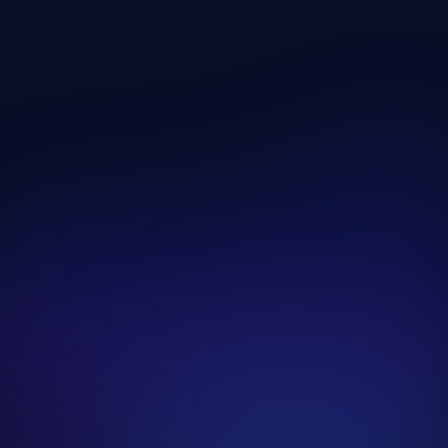
Gépes Edzésnap
Edzésnap megnyitása
Edzőtermi Teljes Test Edzésnap
Edzésnap megnyitása
Kondicionáló Edzésnap
Edzésnap megnyitása