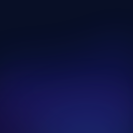
Funkcionális Edzésnap
Edzésnap megnyitása
Edzésnap Kevés Idővel
Edzésnap megnyitása
Edzésnap Fáradtan
Edzésnap megnyitása