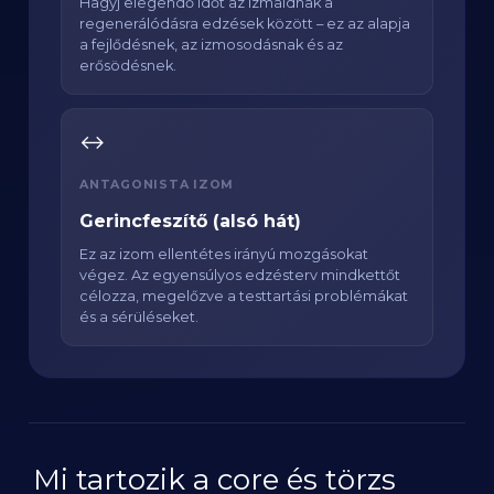
Hagyj elegendő időt az izmaidnak a
regenerálódásra edzések között – ez az alapja
a fejlődésnek, az izmosodásnak és az
erősödésnek.
↔️
ANTAGONISTA IZOM
Gerincfeszítő (alsó hát)
Ez az izom ellentétes irányú mozgásokat
végez. Az egyensúlyos edzésterv mindkettőt
célozza, megelőzve a testtartási problémákat
és a sérüléseket.
Mi tartozik a core és törzs