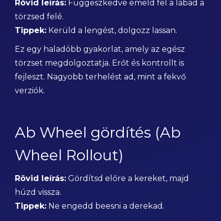
Rövid leírás:
Függeszkedve emeld fel a lábad a
törzsed felé.
Tippek:
Kerüld a lengést, dolgozz lassan.
Ez egy haladóbb gyakorlat, amely az egész
törzset megdolgoztatja. Erőt és kontrollt is
fejleszt. Nagyobb terhelést ad, mint a fekvő
verziók.
Ab Wheel gördítés (Ab
Wheel Rollout)
Rövid leírás:
Gördítsd előre a kereket, majd
húzd vissza.
Tippek:
Ne engedd beesni a derekad.