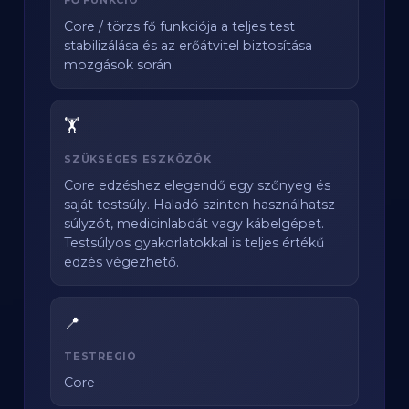
FŐ FUNKCIÓ
Core / törzs fő funkciója a teljes test
stabilizálása és az erőátvitel biztosítása
mozgások során.
🏋️
SZÜKSÉGES ESZKÖZÖK
Core edzéshez elegendő egy szőnyeg és
saját testsúly. Haladó szinten használhatsz
súlyzót, medicinlabdát vagy kábelgépet.
Testsúlyos gyakorlatokkal is teljes értékű
edzés végezhető.
📍
TESTRÉGIÓ
Core