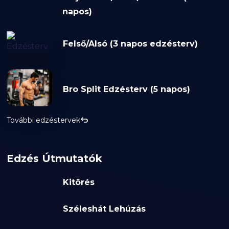
napos)
Felső/Alsó (3 napos edzésterv)
Bro Split Edzésterv (5 napos)
További edzéstervek
Edzés Útmutatók
Kitörés
Széleshát Lehúzás