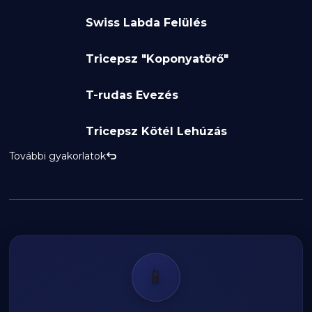
Swiss Labda Felülés
Tricepsz "Koponyatörő"
T-rudas Evezés
Tricepsz Kötél Lehúzás
További gyakorlatok
📱