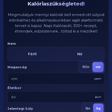
Kalóriaszükségleted!
Megmutatjuk mennyi kalóriát kell enned cél súlyod
eléréséhez és alkalmazásunkban saját alakformáló
tervet is kapsz. Napi Kalóriacél, 300+ recept,
étrendek, edzéstervek... töltsd ki a mezőket!
Nem
Férfi
Nő
Magasság
ft/in
cm
cm
Életkor
év
Jelenlegi Súly
lbs
kg