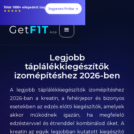
Étrendek, receptek és edzéstervek
Ingyenes Próba →
★★★★★
Legjobb
táplálékkiegészítők
izomépítéshez 2026-ben
A legjobb táplálékkiegészítők izomépítéshez
2026-ban a kreatin, a fehérjepor és bizonyos
esetekben az edzés előtti kiegészítők, amelyek
akkor működnek igazán, ha megfelelő
edzéstervvel és étrenddel kombinálod őket. A
kreatin az egyik legjobban kutatott kiegészítő