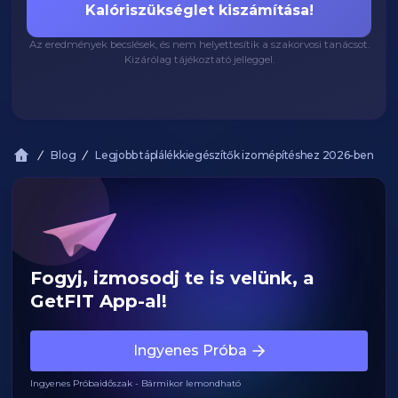
Kalóriszükséglet kiszámítása!
Az eredmények becslések, és nem helyettesítik a szakorvosi tanácsot.
Kizárólag tájékoztató jelleggel.
Blog
Legjobb táplálékkiegészítők izomépítéshez 2026-ben
Fogyj, izmosodj te is velünk, a
GetFIT App-al!
Ingyenes Próba
Ingyenes Próbaidőszak - Bármikor lemondható