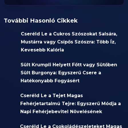
További Hasonló Cikkek
Cseréld Le a Cukros Szószokat Salsára,
Mustárra vagy Csípős Szószra: Több Íz,
Kevesebb Kalória
Sült Krumpli Helyett Főtt vagy Sütőben
Sült Burgonya: Egyszerű Csere a
Hatékonyabb Fogyásért
Cseréld Le a Tejet Magas
Fehérjetartalmú Tejre: Egyszerű Módja a
Napi Fehérjebevitel Növelésének
Cseréld Le a Csokoládészeleteket Magas