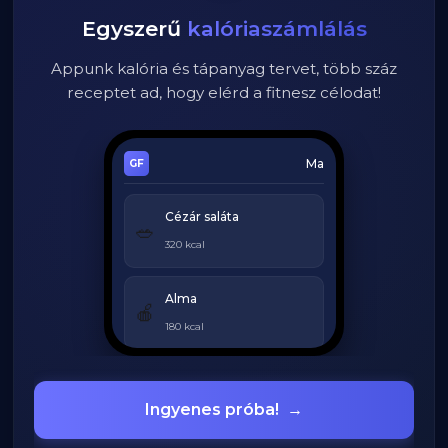
Egyszerű
kalóriaszámlálás
Appunk kalória és tápanyag tervet, több száz
receptet ad, hogy elérd a fitnesz célodat!
Ma
Cézár saláta
🥗
320 kcal
Alma
🍎
180 kcal
Grillezett csirke
🍗
Ingyenes próba!
→
420 kcal