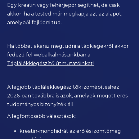
Egy kreatin vagy fehérjepor segíthet, de csak
akkor, ha a tested már megkapja azt az alapot,
amelyből fejlődni tud.
Ha többet akarsz megtudni a tápkiegekről akkor
fedezd fel webalkalmásunkban a
Táplálékkiegészítő útmutatóinkat!
A legjobb táplálékkiegészítők izomépítéshez
2026-ban továbbra is azok, amelyek mögött erős
tudományos bizonyíték áll.
A legfontosabb választások:
kreatin-monohidrát az erő és izomtömeg