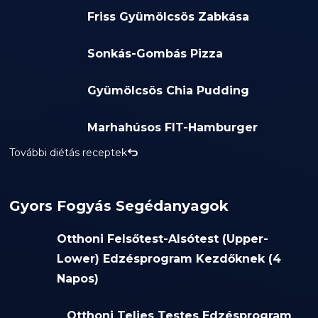
Friss Gyümölcsös Zabkása
Sonkás-Gombás Pizza
Gyümölcsös Chia Pudding
Marhahúsos FIT-Hamburger
További diétás receptek
Gyors Fogyás Segédanyagok
Otthoni Felsőtest-Alsótest (Upper-
Lower) Edzésprogram Kezdőknek (4
Napos)
Otthoni Teljes Testes Edzésprogram