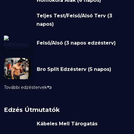
Homokóra Alak (6 napos)
Teljes Test/Felső/Alsó Terv (3
napos)
Felső/Alsó (3 napos edzésterv)
Bro Split Edzésterv (5 napos)
További edzéstervek
Edzés Útmutatók
Kábeles Mell Tárogatás