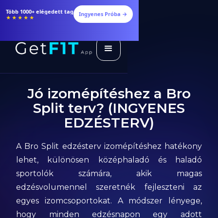
Étrendek, receptek és edzéstervek
Ingyenes Próba →
★★★★★
Jó izomépítéshez a Bro
Split terv? (INGYENES
EDZÉSTERV)
A Bro Split edzésterv izomépítéshez hatékony
lehet, különösen középhaladó és haladó
sportolók számára, akik magas
edzésvolumennel szeretnék fejleszteni az
egyes izomcsoportokat. A módszer lényege,
hogy minden edzésnapon egy adott