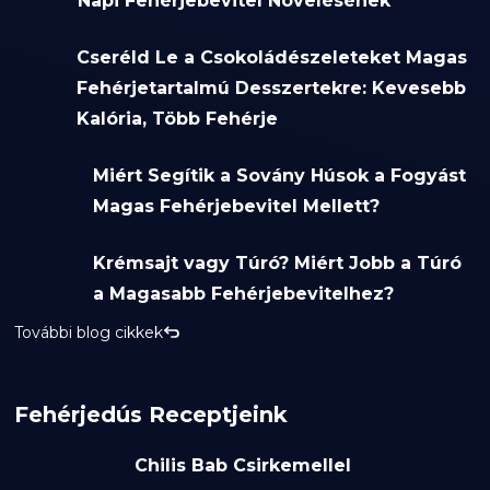
Napi Fehérjebevitel Növelésének
Cseréld Le a Csokoládészeleteket Magas
Fehérjetartalmú Desszertekre: Kevesebb
Kalória, Több Fehérje
Miért Segítik a Sovány Húsok a Fogyást
Magas Fehérjebevitel Mellett?
Krémsajt vagy Túró? Miért Jobb a Túró
a Magasabb Fehérjebevitelhez?
További blog cikkek
Fehérjedús Receptjeink
Chilis Bab Csirkemellel