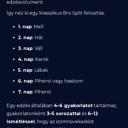
edzésvolument.
Így néz ki egy klasszikus Bro Split felosztás:
1. nap
: Mell
2. nap
: Hát
3. nap
: Váll
4. nap
: Karok
5. nap
: Lábak
6. nap
: Pihenő vagy hasizom
7. nap
: Pihenő
Egy edzés általában
4–6 gyakorlatot
tartalmaz,
gyakorlatonként
3–5 sorozattal
és
6–12
ismétléssel
, hogy az izomnövekedést