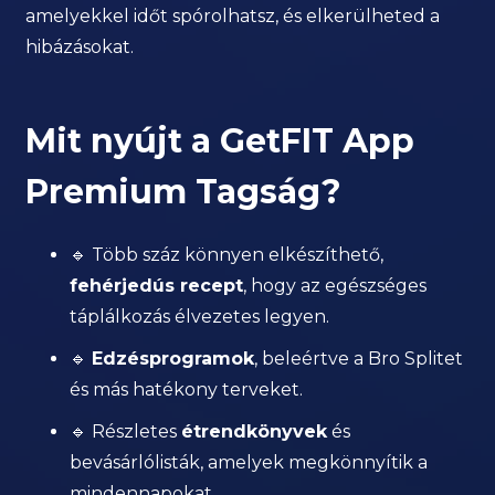
amelyekkel időt spórolhatsz, és elkerülheted a
hibázásokat.
Mit nyújt a GetFIT App
Premium Tagság?
🔹 Több száz könnyen elkészíthető,
fehérjedús recept
, hogy az egészséges
táplálkozás élvezetes legyen.
🔹
Edzésprogramok
, beleértve a Bro Splitet
és más hatékony terveket.
🔹 Részletes
étrendkönyvek
és
bevásárlólisták, amelyek megkönnyítik a
mindennapokat.