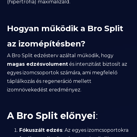
(hipertrófia) maximalizáld.
Hogyan működik a Bro Split
az izomépítésben?
A Bro Split edzésterv azáltal működik, hogy
magas edzésvolument
és intenzitást biztosít az
egyes izomcsoportok számára, ami megfelelő
táplálkozás és regeneráció mellett
izomnövekedést eredményez.
A Bro Split előnyei
:
Fókuszált edzés
: Az egyes izomcsoportokra