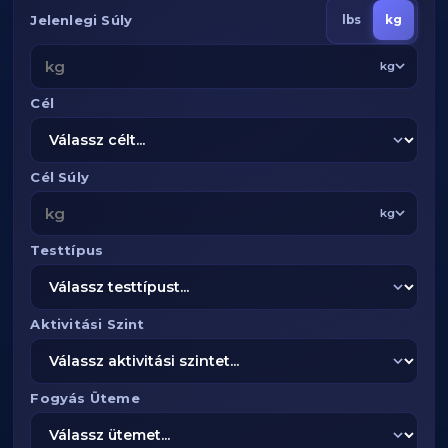
Jelenlegi Súly
lbs
kg
kg
Cél
Cél Súly
kg
Testtípus
Aktivitási Szint
Fogyás Üteme