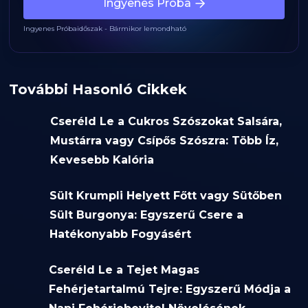
Ingyenes Próba
Ingyenes Próbaidőszak - Bármikor lemondható
További Hasonló Cikkek
Cseréld Le a Cukros Szószokat Salsára,
Mustárra vagy Csípős Szószra: Több Íz,
Kevesebb Kalória
Sült Krumpli Helyett Főtt vagy Sütőben
Sült Burgonya: Egyszerű Csere a
Hatékonyabb Fogyásért
Cseréld Le a Tejet Magas
Fehérjetartalmú Tejre: Egyszerű Módja a