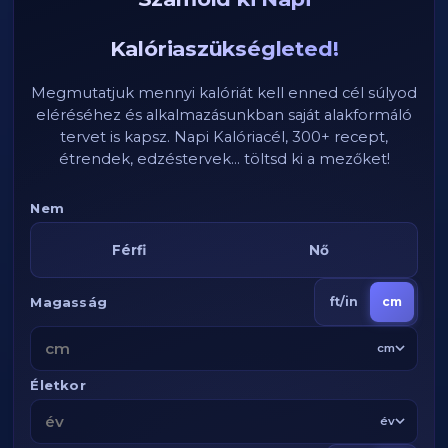
Kalóriaszükségleted!
Megmutatjuk mennyi kalóriát kell enned cél súlyod
eléréséhez és alkalmazásunkban saját alakformáló
tervet is kapsz. Napi Kalóriacél, 300+ recept,
étrendek, edzéstervek... töltsd ki a mezőket!
Nem
Férfi
Nő
Magasság
ft/in
cm
cm
Életkor
év