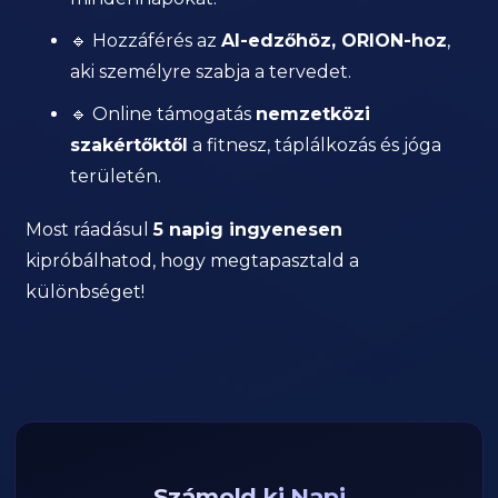
🔹 Hozzáférés az
AI-edzőhöz, ORION-hoz
,
aki személyre szabja a tervedet.
🔹 Online támogatás
nemzetközi
szakértőktől
a fitnesz, táplálkozás és jóga
területén.
Most ráadásul
5 napig ingyenesen
kipróbálhatod, hogy megtapasztald a
különbséget!
Számold ki Napi