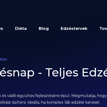
és
Diéta
Blog
Edzéstervek
Tov
dzés
ésnap - Teljes Edz
k és vádli együttes fejlesztésére épül. Megmutatja, ho
litást építeni. Ideális, ha komplex láb edzést keresel.