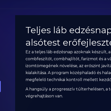
Teljes láb edzésna
alsótest erőfejleszt
Ez a teljes láb edzésnap azoknak készült, 
combfeszítőt, combhajlítót, farizmot és a vádl
izomtömegének növelése, az erőszint javítá
kialakítása. A program középhaladó és hal
megfelelő technikai kontroll mellett kezdő
A hangsúly a progresszív túlterhelésen, a 
végrehajtáson van.