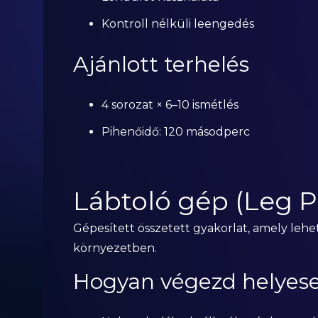
Kontroll nélküli leengedés
Ajánlott terhelés
4 sorozat × 6–10 ismétlés
Pihenőidő: 120 másodperc
Lábtoló gép (Leg P
Gépesített összetett gyakorlat, amely lehet
környezetben.
Hogyan végezd helyes