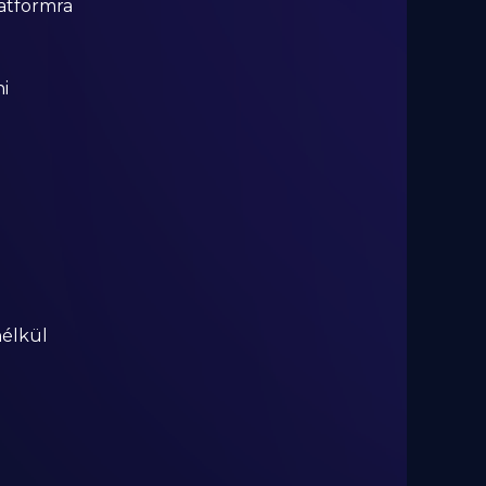
latformra
i
nélkül