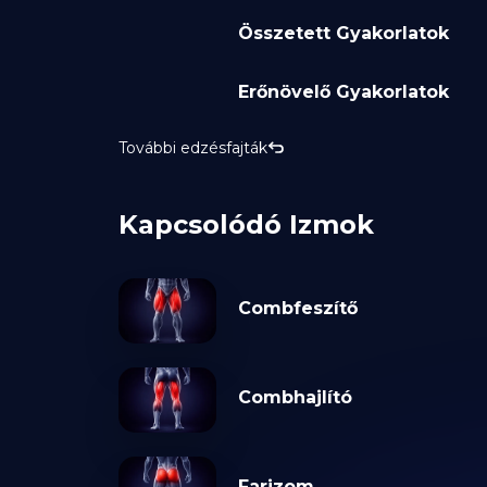
Összetett Gyakorlatok
Erőnövelő Gyakorlatok
További edzésfajták
Kapcsolódó Izmok
Combfeszítő
Combhajlító
Farizom