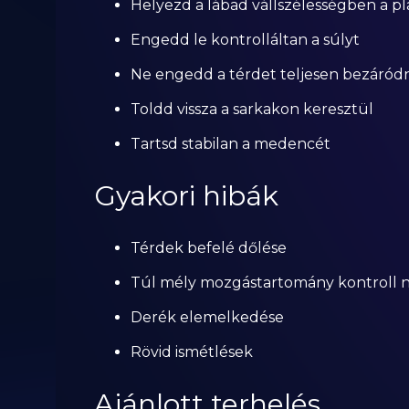
Helyezd a lábad vállszélességben a p
Engedd le kontrolláltan a súlyt
Ne engedd a térdet teljesen bezáródn
Toldd vissza a sarkakon keresztül
Tartsd stabilan a medencét
Gyakori hibák
Térdek befelé dőlése
Túl mély mozgástartomány kontroll 
Derék elemelkedése
Rövid ismétlések
Ajánlott terhelés