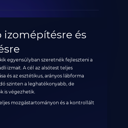
p izomépítésre és
ésre
akik egyensúlyban szeretnék fejleszteni a
i izmait. A cél az alsótest teljes
sa és az esztétikus, arányos lábforma
adó szinten a leghatékonyabb, de
k is végezhetik.
teljes mozgástartományon és a kontrollált