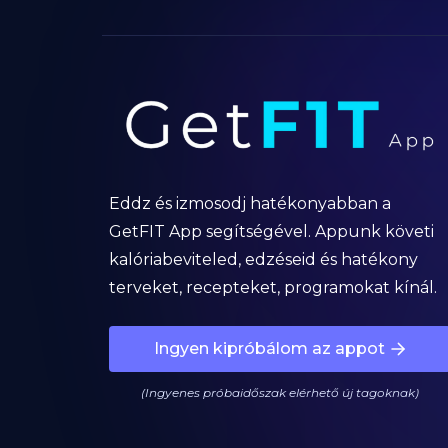
Eddz és izmosodj hatékonyabban a
GetFIT App segítségével. Appunk követi
kalóriabeviteled, edzéseid és hatékony
terveket, recepteket, programokat kínál.
Ingyen kipróbálom az appot
(Ingyenes próbaidőszak elérhető új tagoknak)