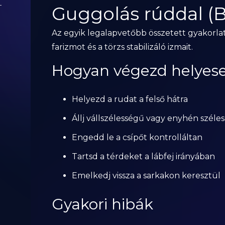
Guggolás rúddal (B
Az egyik legalapvetőbb összetett gyakorlat
farizmot és a törzs stabilizáló izmait.
Hogyan végezd helyes
Helyezd a rudat a felső hátra
Állj vállszélességű vagy enyhén szél
Engedd le a csípőt kontrolláltan
Tartsd a térdeket a lábfej irányában
Emelkedj vissza a sarkakon keresztül
Gyakori hibák