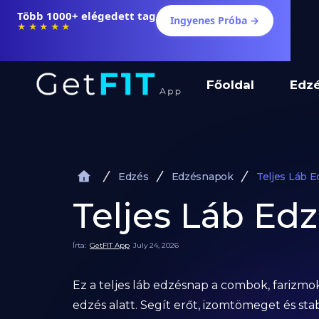
Több 1000+ elégedett tag
Ingyenes Próba →
★★★★★
Főoldal
Edz
Edzés
Edzésnapok
Teljes Láb E
Teljes Láb Edz
Írta:
GetFIT App
July 24, 2026
Ez a teljes láb edzésnap a combok, farizmo
edzés alatt. Segít erőt, izomtömeget és stabi