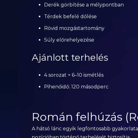
Derék görbítése a mélypontban
Térdek befelé dőlése
Rövid mozgástartomány
Súly előrehelyezése
Ajánlott terhelés
4 sorozat × 6–10 ismétlés
Pihenőidő: 120 másodperc
Román felhúzás (R
A hátsó lánc egyik legfontosabb gyakorlata
pozícióban történő terhelését biztosítja.