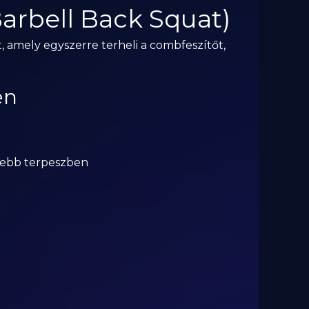
arbell Back Squat)
, amely egyszerre terheli a combfeszítőt,
en
esebb terpeszben