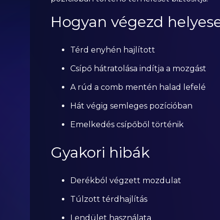
Hogyan végezd helyes
Térd enyhén hajlított
Csípő hátratolása indítja a mozgást
A rúd a comb mentén halad lefelé
Hát végig semleges pozícióban
Emelkedés csípőből történik
Gyakori hibák
Derékból végzett mozdulat
Túlzott térdhajlítás
Lendület használata