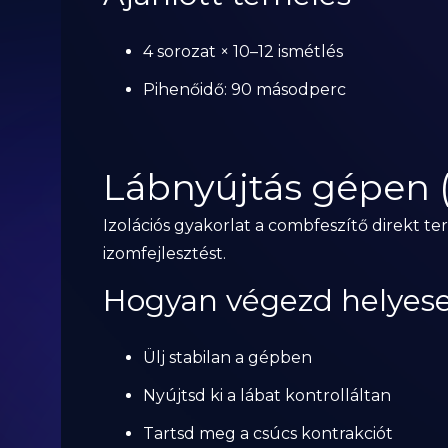
4 sorozat × 10–12 ismétlés
Pihenőidő: 90 másodperc
Lábnyújtás gépen 
Izolációs gyakorlat a combfeszítő direkt ter
izomfejlesztést.
Hogyan végezd helyes
Ülj stabilan a gépben
Nyújtsd ki a lábat kontrolláltan
Tartsd meg a csúcs kontrakciót