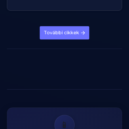
További cikkek
📱