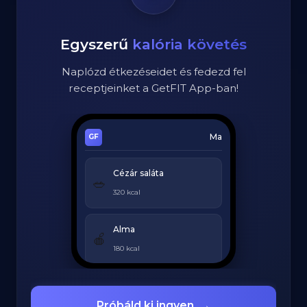
Egyszerű
kalória követés
Naplózd étkezéseidet és fedezd fel
receptjeinket a GetFIT App-ban!
Ma
Cézár saláta
🥗
320 kcal
Alma
🍎
180 kcal
Grillezett csirke
🍗
Próbáld ki ingyen
→
420 kcal