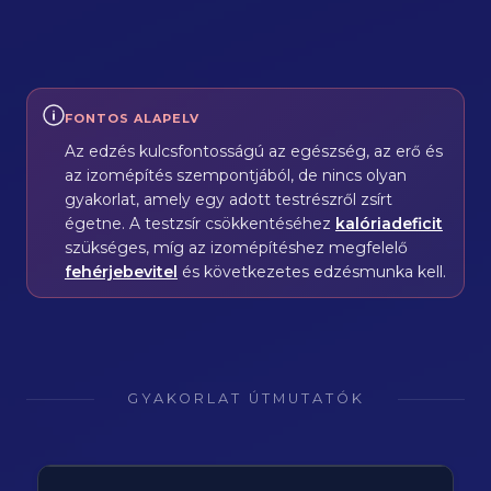
FONTOS ALAPELV
Az edzés kulcsfontosságú az egészség, az erő és
az izomépítés szempontjából, de nincs olyan
gyakorlat, amely egy adott testrészről zsírt
égetne. A testzsír csökkentéséhez
kalóriadeficit
szükséges, míg az izomépítéshez megfelelő
fehérjebevitel
és következetes edzésmunka kell.
GYAKORLAT ÚTMUTATÓK