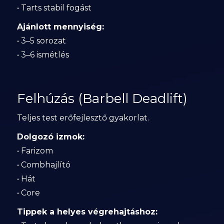
• Tarts stabil fogást
Ajánlott mennyiség:
• 3–5 sorozat
• 3–6 ismétlés
Felhúzás (Barbell Deadlift)
Teljes test erőfejlesztő gyakorlat.
Dolgozó izmok:
• Farizom
• Combhajlító
• Hát
• Core
Tippek a helyes végrehajtáshoz: