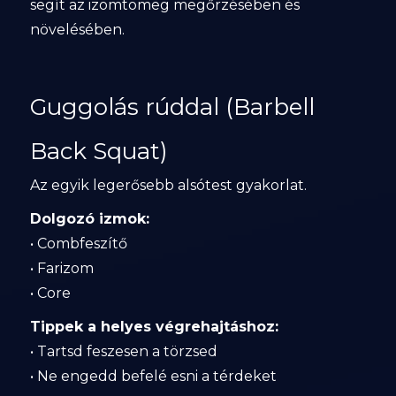
segít az izomtömeg megőrzésében és
növelésében.
Guggolás rúddal (Barbell
Back Squat)
Az egyik legerősebb alsótest gyakorlat.
Dolgozó izmok:
• Combfeszítő
• Farizom
• Core
Tippek a helyes végrehajtáshoz:
• Tartsd feszesen a törzsed
• Ne engedd befelé esni a térdeket