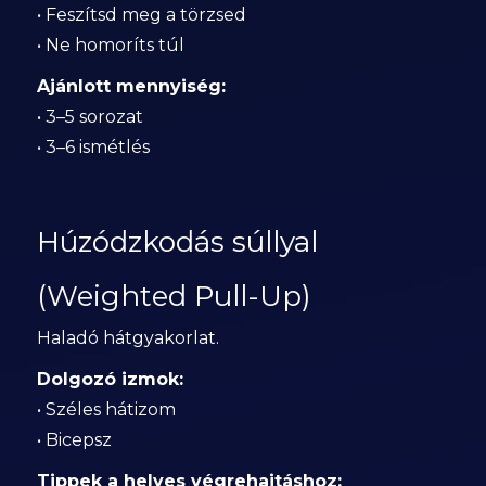
• Feszítsd meg a törzsed
• Ne homoríts túl
Ajánlott mennyiség:
• 3–5 sorozat
• 3–6 ismétlés
Húzódzkodás súllyal
(Weighted Pull-Up)
Haladó hátgyakorlat.
Dolgozó izmok:
• Széles hátizom
• Bicepsz
Tippek a helyes végrehajtáshoz: