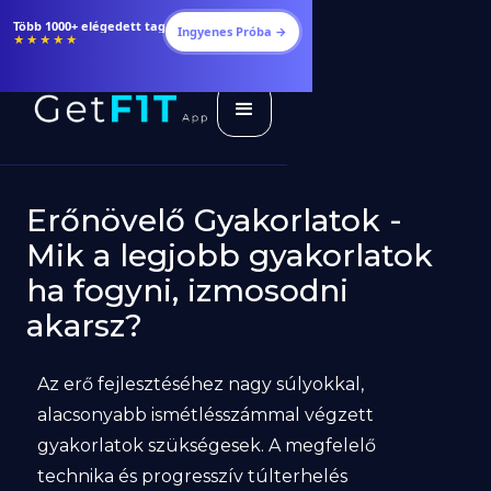
Több 1000+ elégedett tag
Ingyenes Próba →
★★★★★
Erőnövelő Gyakorlatok -
Mik a legjobb gyakorlatok
ha fogyni, izmosodni
akarsz?
Az erő fejlesztéséhez nagy súlyokkal,
alacsonyabb ismétlésszámmal végzett
gyakorlatok szükségesek. A megfelelő
technika és progresszív túlterhelés