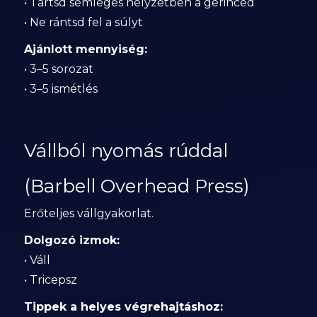
• Tartsd semleges helyzetben a gerinced
• Ne rántsd fel a súlyt
Ajánlott mennyiség:
• 3–5 sorozat
• 3–5 ismétlés
Vállból nyomás rúddal
(Barbell Overhead Press)
Erőteljes vállgyakorlat.
Dolgozó izmok:
• Váll
• Tricepsz
Tippek a helyes végrehajtáshoz: