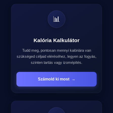
📊
Kalória Kalkulátor
Tudd meg, pontosan mennyi kalóriára van
szükséged céljaid eléréséhez, legyen az fogyás,
szinten tartás vagy izomépítés.
Számold ki most
→