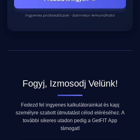
Ingyenes próbaidőszak - bármikor lemondható
920
/
2200
kcal
Fogyj, Izmosodj Velünk!
Fedezd fel ingyenes kalkulátorainkat és kapj
személyre szabott útmutatást célod eléréséhez. A
további sikeres utadon pedig a GetFIT App
támogat!