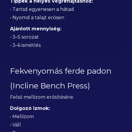
Tippek a helyes végrehajtáshoz:
• Tartsd egyenesen a hátad
• Nyomd a talajt erősen
Ajánlott mennyiség:
• 3–5 sorozat
• 3–6 ismétlés
Fekvenyomás ferde padon
(Incline Bench Press)
Felső mellizom erősítésére.
Dolgozó izmok:
• Mellizom
• Váll