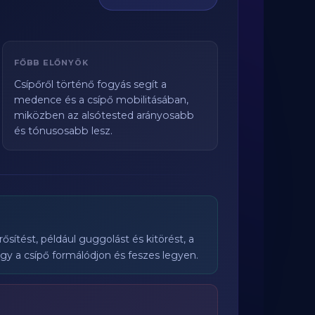
FŐBB ELŐNYÖK
Csípőről történő fogyás segít a
medence és a csípő mobilitásában,
miközben az alsótested arányosabb
és tónusosabb lesz.
ősítést, például guggolást és kitörést, a
hogy a csípő formálódjon és feszes legyen.