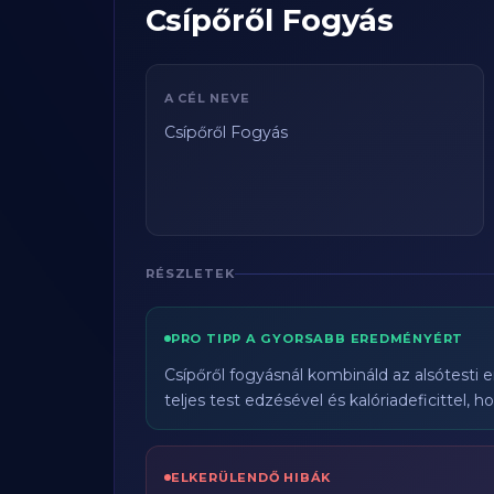
Csípőről Fogyás
A CÉL NEVE
Csípőről Fogyás
RÉSZLETEK
PRO TIPP A GYORSABB EREDMÉNYÉRT
Csípőről fogyásnál kombináld az alsótesti er
teljes test edzésével és kalóriadeficittel, 
ELKERÜLENDŐ HIBÁK