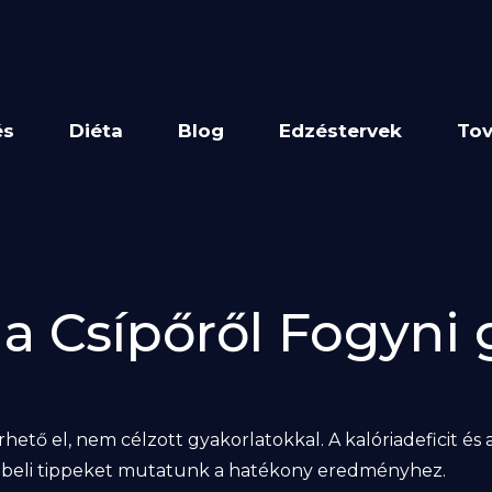
és
Diéta
Blog
Edzéstervek
Tov
 a Csípőről Fogyni
 érhető el, nem célzott gyakorlatokkal. A kalóriadeficit é
dbeli tippeket mutatunk a hatékony eredményhez.