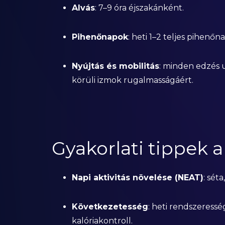
Alvás
: 7–9 óra éjszakánként.
Pihenőnapok
: heti 1–2 teljes pihenő
Nyújtás és mobilitás
: minden edzés u
körüli izmok rugalmasságáért.
Gyakorlati tippek 
Napi aktivitás növelése (NEAT)
: sét
Következetesség
: heti rendszeressé
kalóriakontroll.