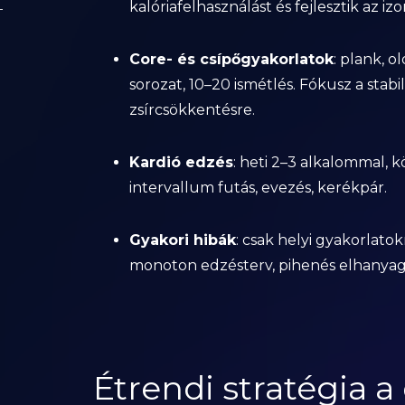
kalóriafelhasználást és fejlesztik az iz
Core- és csípőgyakorlatok
: plank, o
sorozat, 10–20 ismétlés. Fókusz a stabi
zsírcsökkentésre.
Kardió edzés
: heti 2–3 alkalommal, 
intervallum futás, evezés, kerékpár.
Gyakori hibák
: csak helyi gyakorlatok
monoton edzésterv, pihenés elhanyag
Étrendi stratégia a