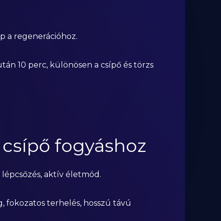
nap a regenerációhoz.
tán 10 perc, különösen a csípő és törzs
a csípő fogyáshoz
a, lépcsőzés, aktív életmód.
g, fokozatos terhelés, hosszú távú