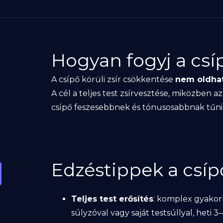
Hogyan fogyj a csí
A csípő körüli zsír csökkentése
nem oldhat
A cél a teljes test zsírvesztése, miközben a
csípő feszesebbnek és tónusosabbnak tűni
Edzéstippek a csí
Teljes test erősítés
: komplex gyakorl
súlyzóval vagy saját testsúllyal, heti 