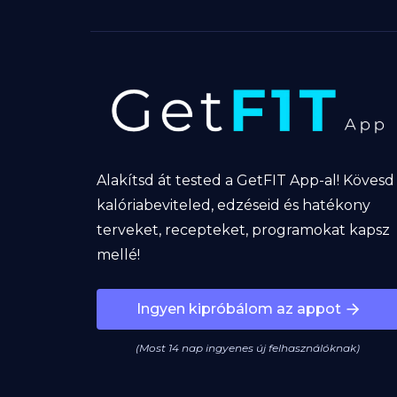
Alakítsd át tested a GetFIT App-al! Kövesd
kalóriabeviteled, edzéseid és hatékony
terveket, recepteket, programokat kapsz
mellé!
Ingyen kipróbálom az appot
(Most 14 nap ingyenes új felhasználóknak)