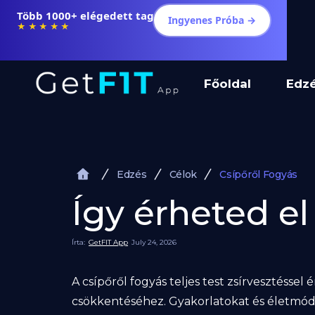
Több 1000+ elégedett tag
Ingyenes Próba →
★★★★★
Főoldal
Edz
Edzés
Célok
Csípőről Fogyás
Így érheted el
Írta:
GetFIT App
July 24, 2026
A csípőről fogyás teljes test zsírvesztéssel
csökkentéséhez. Gyakorlatokat és életmó