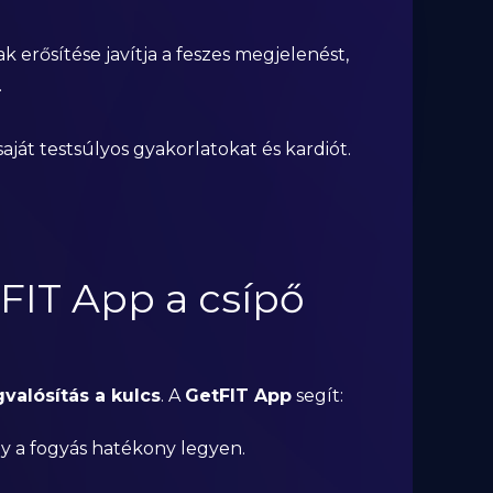
nak erősítése javítja a feszes megjelenést,
.
saját testsúlyos gyakorlatokat és kardiót.
FIT App a csípő
valósítás a kulcs
. A
GetFIT App
segít:
gy a fogyás hatékony legyen.