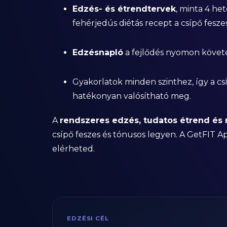
Edzés- és étrendtervek
, minta 4 he
fehérjedús diétás recept a csípő fesze
Edzésnapló
a fejlődés nyomon követ
Gyakorlatok minden szinthez, így a cs
hatékonyan valósítható meg.
A
rendszeres edzés, tudatos étrend és
csípő feszes és tónusos legyen. A GetFIT A
elérheted.
EDZÉSI CÉL