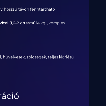
ny, hosszú távon fenntartható.
vitel
(1,6–2 g/testsúly-kg), komplex
al, hüvelyesek, zöldségek, teljes kiőrlésű
ráció