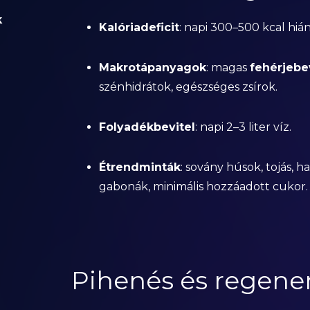
k
Kalóriadeficit
: napi 300–500 kcal hiá
Makrotápanyagok
: magas
fehérjebe
szénhidrátok, egészséges zsírok.
Folyadékbevitel
: napi 2–3 liter víz.
Étrendminták
: sovány húsok, tojás, h
gabonák, minimális hozzáadott cukor.
Pihenés és regene