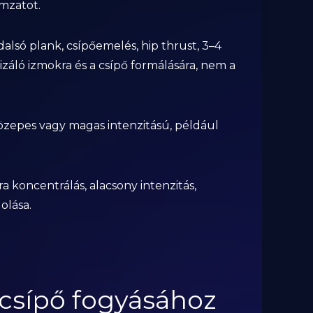
omzatot.
ldalsó plank, csípőemelés, hip thrust, 3–4
lizáló izmokra és a csípő formálására, nem a
közepes vagy magas intenzitású, például
ra koncentrálás, alacsony intenzitás,
olása.
 csípő fogyásához