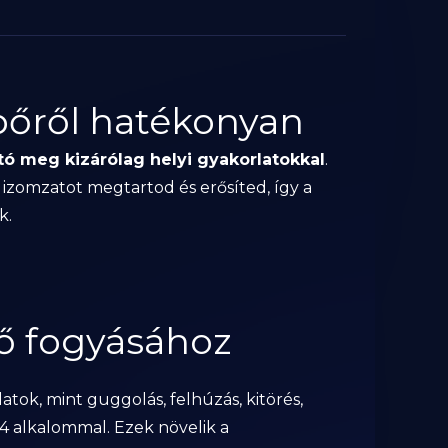
pőről hatékonyan
ó meg kizárólag helyi gyakorlatokkal
.
z izomzatot megtartod és erősíted, így a
k.
pő fogyásához
atok, mint guggolás, felhúzás, kitörés,
3–4 alkalommal. Ezek növelik a