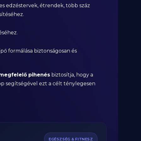
tes edzéstervek, étrendek, több száz
sítéséhez.
éséhez.
ípő formálása biztonságosan és
 megfelelő pihenés
biztosítja, hogy a
pp segítségével ezt a célt ténylegesen
EGÉSZSÉG & FITNESZ