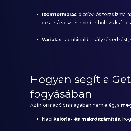
Izomformálás
: a csípő és törzs izmai
de a zsírvesztés mindenhol szükséges
Variálás
: kombináld a súlyzós edzést, 
Hogyan segít a Get
fogyásában
Az információ önmagában nem elég, a
meg
Napi
kalória- és makrószámítás
, ho