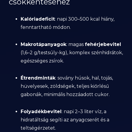
csökkentéséhez
Kalóriadeficit
: napi 300–500 kcal hiány,
fenntartható módon.
Makrotápanyagok
: magas
fehérjebevitel
(1,6–2 g/testsúly-kg), komplex szénhidrátok,
egészséges zsírok.
Étrendminták
: sovány húsok, hal, tojás,
hüvelyesek, zöldségek, teljes kiőrlésű
gabonák, minimális hozzáadott cukor.
Folyadékbevitel
: napi 2–3 liter víz, a
hidratáltság segíti az anyagcserét és a
teltségérzetet.