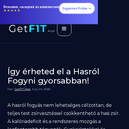
Étrendek, receptek és edzéstervek
Ingyenes Próba →
★★★★★
Így érheted el a Hasról
Fogyni gyorsabban!
Írta:
GetFIT App
July 24, 2026
A hasról fogyás nem lehetséges célzottan, de
teljes test zsírvesztéssel csökkenthető a hasi zsír.
A kalóriadeficit és a rendszeres mozgás a