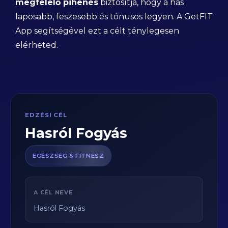
megfelelő pihenés
biztosítja, hogy a has
laposabb, feszesebb és tónusos legyen. A GetFIT
App segítségével ezt a célt ténylegesen
elérheted.
EDZÉSI CÉL
Hasról Fogyás
EGÉSZSÉG & FITNESZ
A CÉL NEVE
Hasról Fogyás