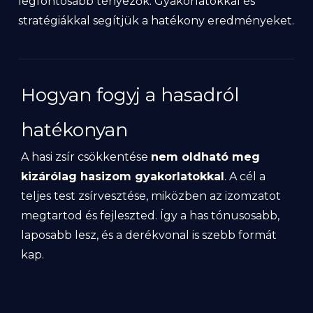
legfontosabb tényezők. Gyakorlatokkal és
stratégiákkal segítjük a hatékony eredményeket.
Hogyan fogyj a hasadról
hatékonyan
A hasi zsír csökkentése
nem oldható meg
kizárólag hasizom gyakorlatokkal
. A cél a
teljes test zsírvesztése, miközben az izomzatot
megtartod és fejleszted. Így a has tónusosabb,
laposabb lesz, és a derékvonal is szebb formát
kap.