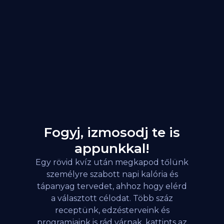
Fogyj, izmosodj te is
appunkkal!
Egy rövid kvíz után megkapod tőlünk
személyre szabott napi kalória és
tápanyag tervedet, ahhoz hogy elérd
a választott célodat. Több száz
receptünk, edzésterveink és
programjaink is rád várnak, kattints az