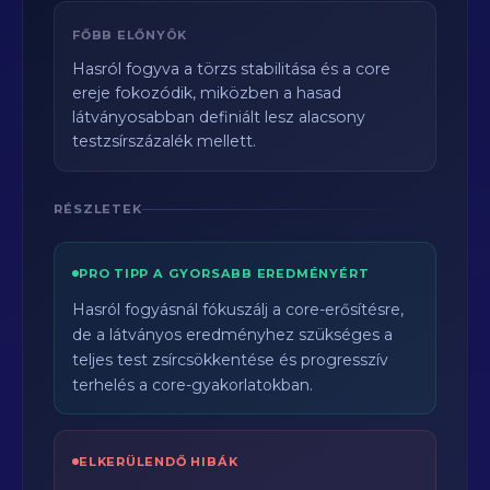
FŐBB ELŐNYÖK
Hasról fogyva a törzs stabilitása és a core
ereje fokozódik, miközben a hasad
látványosabban definiált lesz alacsony
testzsírszázalék mellett.
RÉSZLETEK
PRO TIPP A GYORSABB EREDMÉNYÉRT
Hasról fogyásnál fókuszálj a core-erősítésre,
de a látványos eredményhez szükséges a
teljes test zsírcsökkentése és progresszív
terhelés a core-gyakorlatokban.
ELKERÜLENDŐ HIBÁK