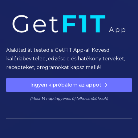
Alakítsd át tested a GetFIT App-al! Kövesd
kalóriabeviteled, edzéseid és hatékony terveket,
recepteket, programokat kapsz mellé!
Ingyen kipróbálom az appot
(Most 14 nap ingyenes új felhasználóknak)