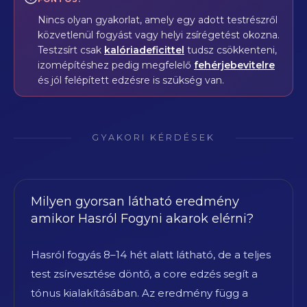
Nincs olyan gyakorlat, amely egy adott testrészről
közvetlenül fogyást vagy helyi zsírégetést okozna.
Testzsírt csak
kalóriadeficittel
tudsz csökkenteni,
izomépítéshez pedig megfelelő
fehérjebevitelre
és jól felépített edzésre is szükség van.
GYAKORI KÉRDÉSEK
Milyen gyorsan látható eredmény
amikor Hasról Fogyni akarok elérni?
Hasról fogyás 8–14 hét alatt látható, de a teljes
test zsírvesztése döntő, a core edzés segít a
tónus kialakításában. Az eredmény függ a