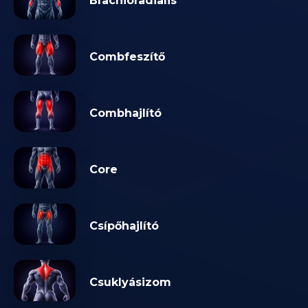
Brachioradialis
Combfeszítő
Combhajlító
Core
Csípőhajlító
Csuklyásizom