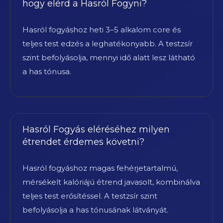
hogy elérd a Hasról Fogyni?
Hasról fogyáshoz heti 3–5 alkalom core és
teljes test edzés a leghatékonyabb. A testzsír
szint befolyásolja, mennyi idő alatt lesz látható
a has tónusa.
Hasról Fogyás eléréséhez milyen
étrendet érdemes követni?
Hasról fogyáshoz magas fehérjetartalmú,
mérsékelt kalóriájú étrend javasolt, kombinálva
teljes test erősítéssel. A testzsír szint
befolyásolja a has tónusának látványát.