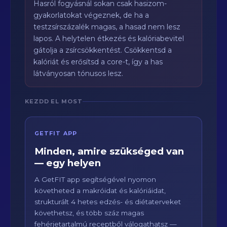
Hasról fogyásnál sokan csak hasizom-
gyakorlatokat végeznek, de ha a
testzsírszázalék magas, a hasad nem lesz
lapos. A helytelen étkezés és kalóriabevitel
gátolja a zsírcsökkentést. Csökkentsd a
kalóriát és erősítsd a core-t, így a has
látványosan tónusos lesz.
KEZDD EL MOST
GETFIT APP
Minden, amire szükséged van
— egy helyen
A GetFIT app segítségével nyomon
követheted a makróidat és kalóriáidat,
strukturált 4 hetes edzés- és diétaterveket
követhetsz, és több száz magas
fehérjetartalmú receptből válogathatsz —