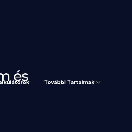
om és
alkulátorok
További Tartalmak