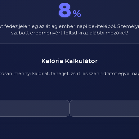
8
%
ot fedez jelenleg az átlag ember napi beviteléből. Személy
szabott eredményért töltsd ki az alábbi mezőket!
Kalória Kalkulátor
n mennyi kalóriát, fehérjét, zsírt, és szénhidrátot egyél nap