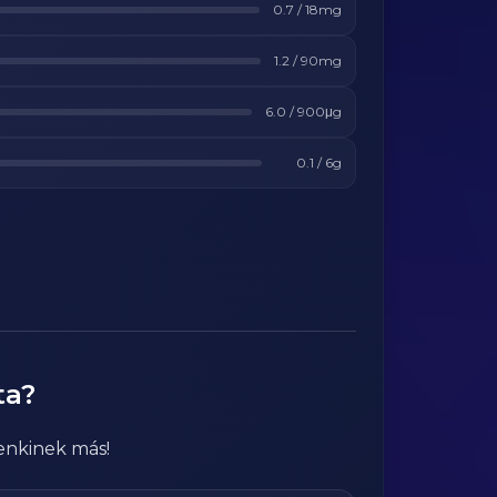
0.7
/
18
mg
1.2
/
90
mg
6.0
/
900
μg
0.1
/
6
g
ta?
enkinek más!