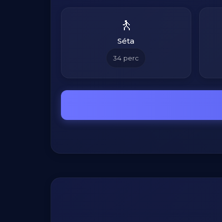
🚶
Séta
34
perc