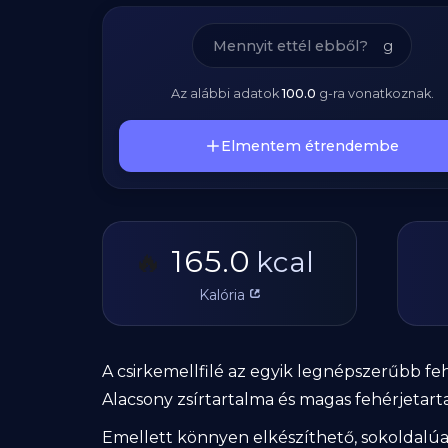
g
Az alábbi adatok
100.0
g
-ra vonatkoznak.
Elmentem étrendembe
165.0
🔥
kcal
Kalória
A csirkemellfilé az egyik legnépszerűbb fe
Alacsony zsírtartalma és magas fehérjetarta
Emellett könnyen elkészíthető, sokoldalúan 