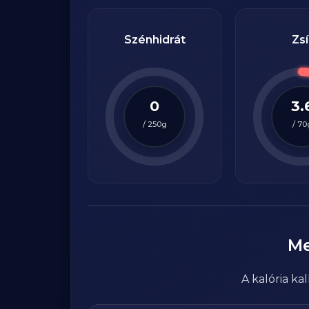
Szénhidrát
Zsí
0
3.
/
250
g
/
70
M
A kalória k