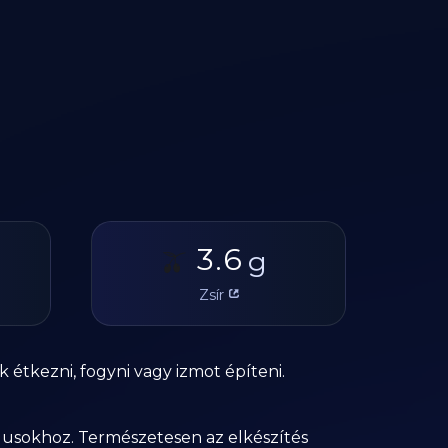
3.6
🫒
g
Zsír
 étkezni, fogyni vagy izmot építeni.
tílusokhoz. Természetesen az elkészítés