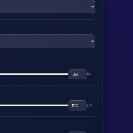
év
cm