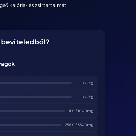
ső kalória- és zsírtartalmát.
gbeviteledből?
yagok
0
/
25
g
0
/
25
g
11.0
/
1000
mg
256.0
/
3500
mg