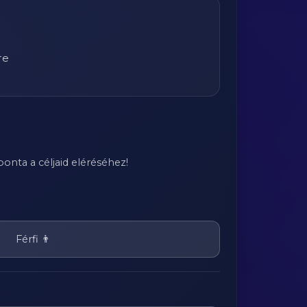
re
onta a céljaid eléréséhez!
Férfi 👨