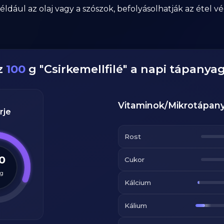
dául az olaj vagy a szószok, befolyásolhatják az étel vég
z
100
g
"
Csirkemellfilé
" a napi tápanya
Vitaminok/Mikrotápan
rje
Rost
.0
Cukor
g
Kálcium
Kálium