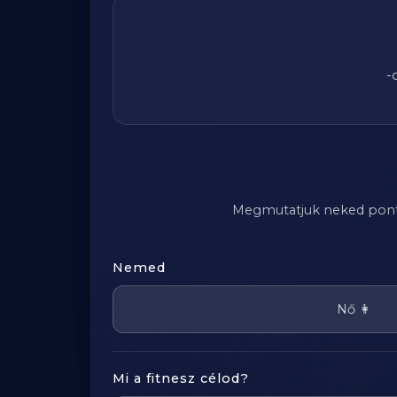
-
Megmutatjuk neked pontosa
Nemed
Nő 👩
Mi a fitnesz célod?