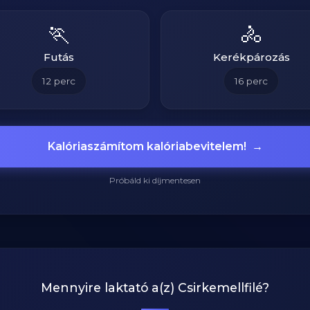
🏃
🚴
Futás
Kerékpározás
12
perc
16
perc
Kalóriaszámítom kalóriabevitelem!
→
Próbáld ki díjmentesen
Mennyire laktató a(z)
Csirkemellfilé
?