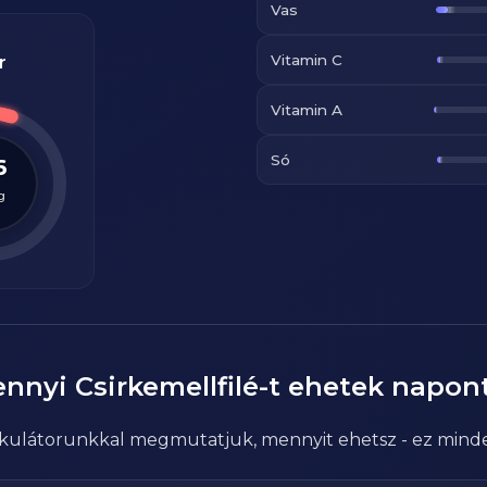
Vas
Vitamin C
r
Vitamin A
Só
6
g
ennyi
Csirkemellfilé
-t ehetek napon
alkulátorunkkal megmutatjuk, mennyit ehetsz - ez mind