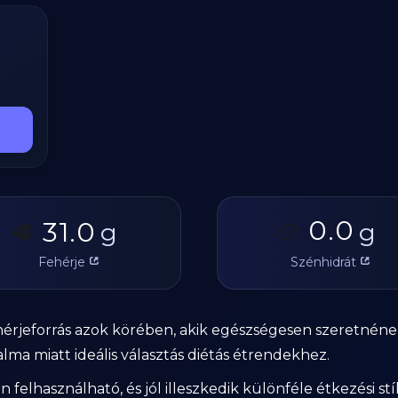
0.0
31.0
🥩
g
🥔
g
Fehérje
Szénhidrát
hérjeforrás azok körében, akik egészségesen szeretnének
lma miatt ideális választás diétás étrendekhez.
felhasználható, és jól illeszkedik különféle étkezési s