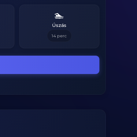
🏊
Úszás
14
perc