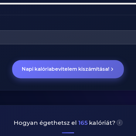
Napi kalóriabevitelem kiszámítása!
Hogyan égethetsz el
165
kalóriát?
i