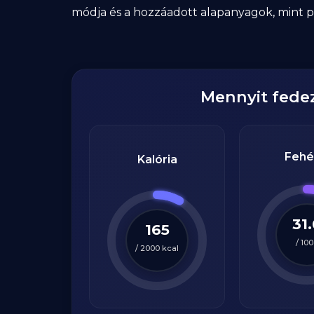
módja és a hozzáadott alapanyagok, mint pél
Mennyit fede
Fehé
Kalória
31
165
/
100
/
2000
kcal