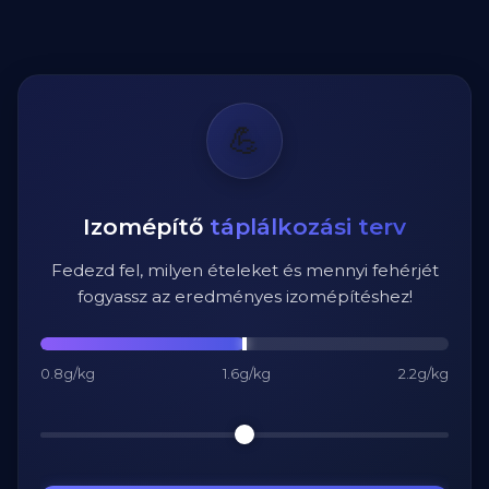
💪
Izomépítő
táplálkozási terv
Fedezd fel, milyen ételeket és mennyi fehérjét
fogyassz az eredményes izomépítéshez!
0.8g/kg
1.6g/kg
2.2g/kg