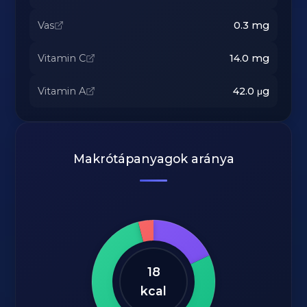
Vas
0.3
mg
Vitamin C
14.0
mg
Vitamin A
42.0
μg
Makrótápanyagok aránya
18
kcal