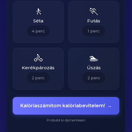
🚶
🏃
Séta
Futás
4
perc
1
perc
🚴
🏊
Kerékpározás
Úszás
2
perc
2
perc
Kalóriaszámítom kalóriabevitelem!
→
Próbáld ki díjmentesen