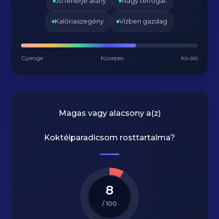
Jó fehérje arány
Nagy térfogat
Kalóriaszegény
Vízben gazdag
Gyenge
Közepes
Kiváló
Magas vagy alacsony a(z)
Koktélparadicsom rosttartalma?
8
/ 100