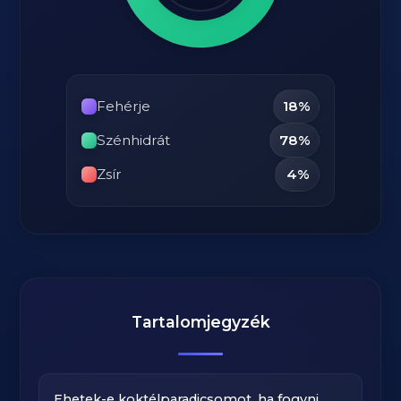
Fehérje
18%
Szénhidrát
78%
Zsír
4%
Tartalomjegyzék
Ehetek-e koktélparadicsomot, ha fogyni