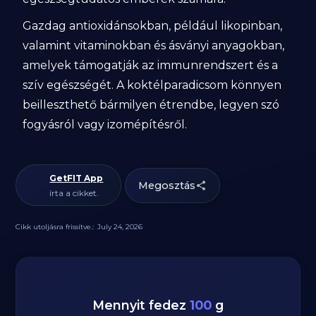
Gazdag antioxidánsokban, például likopinban,
valamint vitaminokban és ásványi anyagokban,
amelyek támogatják az immunrendszert és a
szív egészségét. A koktélparadicsom könnyen
beilleszthető bármilyen étrendbe, legyen szó
fogyásról vagy izomépítésről.
GetFIT App
Megosztás
írta a cikket.
Cikk utoljásra frissítve.:
July 24, 2026
Mennyit fedez
100
g