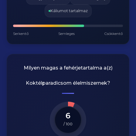
Káliumot tartalmaz
Serkentő
Semleges
Csökkentő
Milyen magas a fehérjetartalma a(z)
Koktélparadicsom
élelmiszernek?
6
/ 100