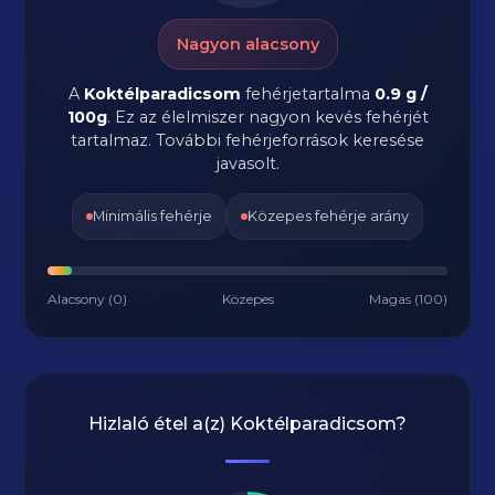
Nagyon alacsony
A
Koktélparadicsom
fehérjetartalma
0.9 g /
100g
. Ez az élelmiszer nagyon kevés fehérjét
tartalmaz. További fehérjeforrások keresése
javasolt.
Minimális fehérje
Közepes fehérje arány
Alacsony (0)
Közepes
Magas (100)
Hizlaló étel a(z)
Koktélparadicsom
?