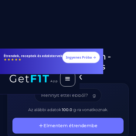
Koktélparadicsom -
Étrendek, receptek és edzéstervek
Ingyenes Próba →
★★★★★
Kalóriatartalom és
Tápanyagok
g
Az alábbi adatok
100.0
g
-ra vonatkoznak.
Elmentem étrendembe