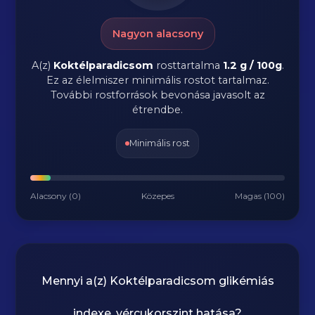
Nagyon alacsony
A(z)
Koktélparadicsom
rosttartalma
1.2 g / 100g
.
Ez az élelmiszer minimális rostot tartalmaz.
További rostforrások bevonása javasolt az
étrendbe.
Minimális rost
Alacsony (0)
Közepes
Magas (100)
Mennyi a(z)
Koktélparadicsom
glikémiás
indexe, vércukorszint hatása?