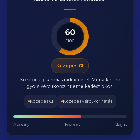
60
/ 100
Közepes GI
Közepes glikémiás indexű étel. Mérsékelten
gyors vércukorszint emelkedést okoz.
Közepes GI
Közepes vércukor hatás
Alacsony
Közepes
Magas