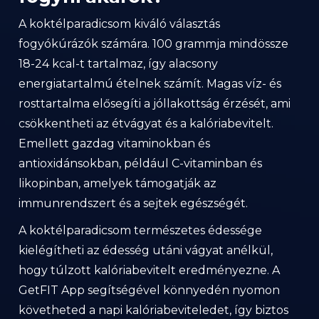
A koktélparadicsom kiváló választás
fogyókúrázók számára. 100 grammja mindössze
18-24 kcal-t tartalmaz, így alacsony
energiatartalmú ételnek számít. Magas víz- és
rosttartalma elősegíti a jóllakottság érzését, ami
csökkentheti az étvágyat és a kalóriabevitelt.
Emellett gazdag vitaminokban és
antioxidánsokban, például C-vitaminban és
likopinban, amelyek támogatják az
immunrendszert és a sejtek egészségét.
A koktélparadicsom természetes édessége
kielégítheti az édesség utáni vágyat anélkül,
hogy túlzott kalóriabevitelt eredményezne. A
GetFIT App segítségével könnyedén nyomon
követheted a napi kalóriabeviteledet, így biztos