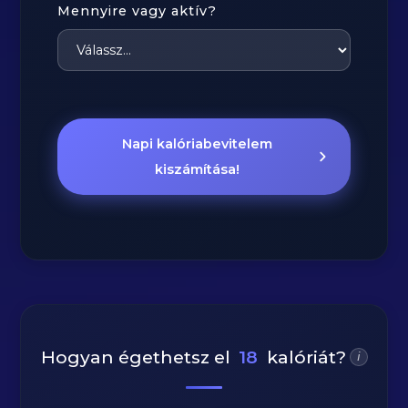
Mennyire vagy aktív?
Napi kalóriabevitelem
kiszámítása!
Hogyan égethetsz el
18
kalóriát?
i