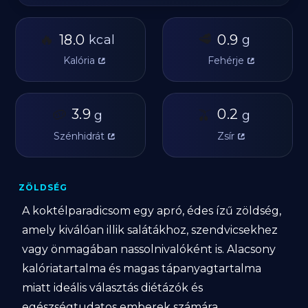
🔥
🥩
18.0
0.9
kcal
g
Kalória
Fehérje
🥔
3.9
🫒
0.2
g
g
Szénhidrát
Zsír
ZÖLDSÉG
A koktélparadicsom egy apró, édes ízű zöldség,
amely kiválóan illik salátákhoz, szendvicsekhez
vagy önmagában nassolnivalóként is. Alacsony
kalóriatartalma és magas tápanyagtartalma
miatt ideális választás diétázók és
egészségtudatos emberek számára.