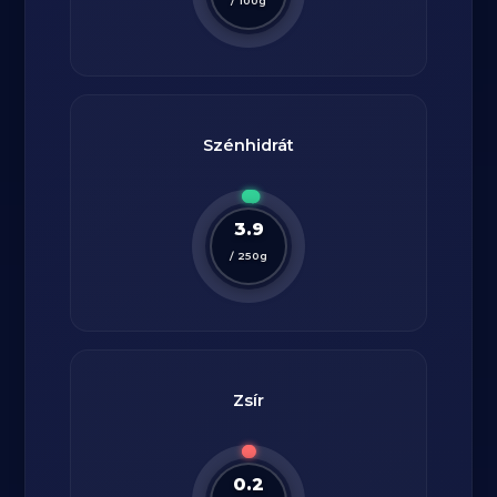
/
100
g
Szénhidrát
3.9
/
250
g
Zsír
0.2