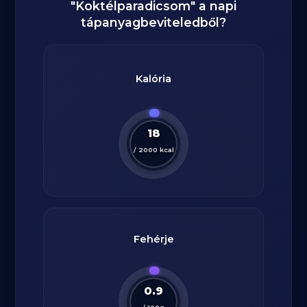
"
Koktélparadicsom
" a napi
tápanyagbeviteledből?
Kalória
18
/
2000
kcal
Fehérje
0.9