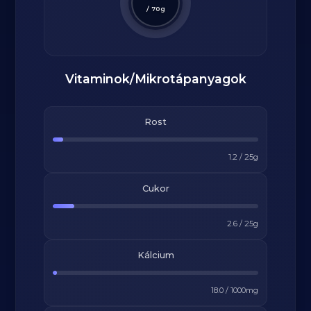
/
70
g
Vitaminok/Mikrotápanyagok
Rost
1.2
/
25
g
Cukor
2.6
/
25
g
Kálcium
18.0
/
1000
mg