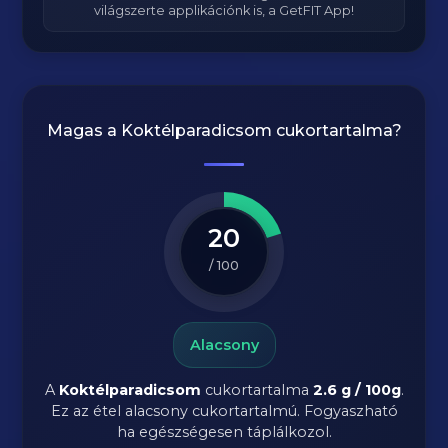
világszerte applikációnk is, a GetFIT App!
Magas a
Koktélparadicsom
cukortartalma?
20
/ 100
Alacsony
A
Koktélparadicsom
cukortartalma
2.6 g / 100g
.
Ez az étel alacsony cukortartalmú. Fogyaszható
ha egészségesen táplálkozol.