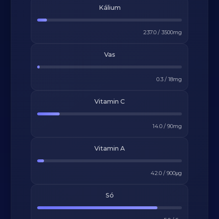
Kálium
237.0
/
3500
mg
Vas
0.3
/
18
mg
Vitamin C
14.0
/
90
mg
Vitamin A
42.0
/
900
μg
Só