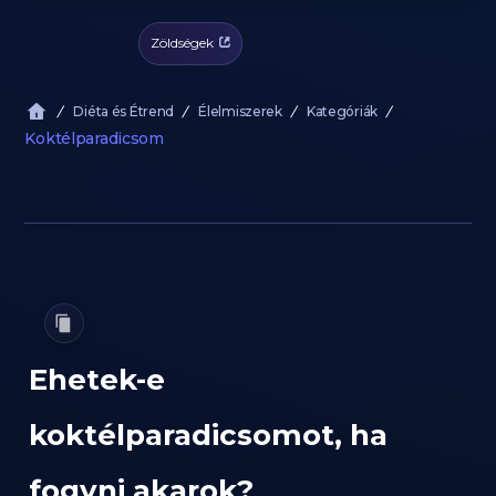
Zöldségek
Diéta és Étrend
Élelmiszerek
Kategóriák
Koktélparadicsom
Ehetek-e
koktélparadicsomot, ha
fogyni akarok?