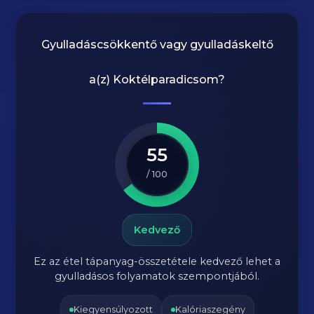
Gyulladáscsökkentő vagy gyulladáskeltő
a(z)
Koktélparadicsom
?
55
/ 100
Kedvező
Ez az étel tápanyag-összetétele kedvező lehet a
gyulladásos folyamatok szempontjából.
Kiegyensúlyozott
Kalóriaszegény