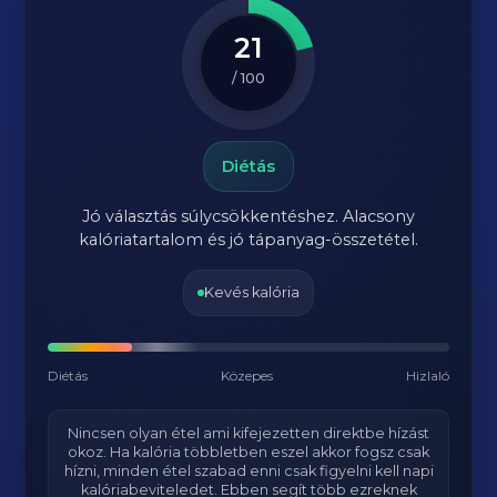
21
/ 100
Diétás
Jó választás súlycsökkentéshez. Alacsony
kalóriatartalom és jó tápanyag-összetétel.
Kevés kalória
Diétás
Közepes
Hizlaló
Nincsen olyan étel ami kifejezetten direktbe hízást
okoz. Ha kalória többletben eszel akkor fogsz csak
hízni, minden étel szabad enni csak figyelni kell napi
kalóriabeviteledet. Ebben segít több ezreknek