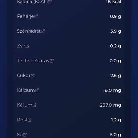
Kalória (KCAL)
18
kcal
Fehérje
0.9
g
Szénhidrát
3.9
g
Zsír
0.2
g
Telített Zsírsav
0.0
g
Cukor
2.6
g
Kálcium
18.0
mg
Kálium
237.0
mg
Rost
1.2
g
Só
5.0
g