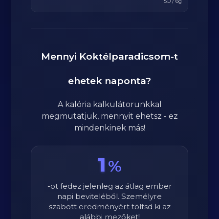
5.0
/
6
g
Mennyi
Koktélparadicsom
-t
ehetek naponta?
A kalória kalkulátorunkkal
megmutatjuk, mennyit ehetsz - ez
mindenkinek más!
1
%
-ot fedez jelenleg az átlag ember
napi beviteléből. Személyre
szabott eredményért töltsd ki az
alábbi mezőket!