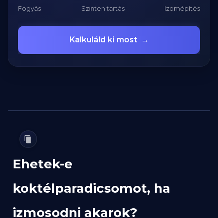
Fogyás
Szinten tartás
Izomépítés
Kalkuláld ki most
→
Ehetek-e
koktélparadicsomot, ha
izmosodni akarok?