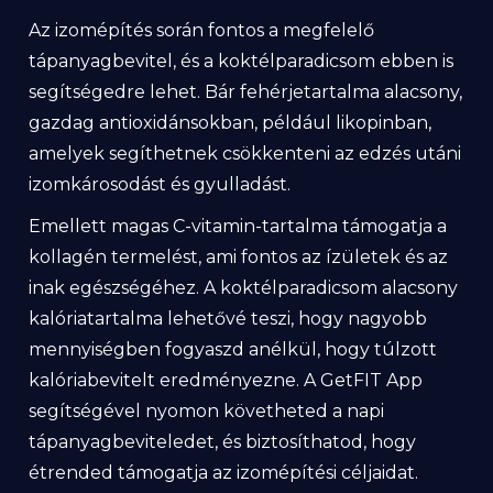
Az izomépítés során fontos a megfelelő
tápanyagbevitel, és a koktélparadicsom ebben is
segítségedre lehet. Bár fehérjetartalma alacsony,
gazdag antioxidánsokban, például likopinban,
amelyek segíthetnek csökkenteni az edzés utáni
izomkárosodást és gyulladást.
Emellett magas C-vitamin-tartalma támogatja a
kollagén termelést, ami fontos az ízületek és az
inak egészségéhez. A koktélparadicsom alacsony
kalóriatartalma lehetővé teszi, hogy nagyobb
mennyiségben fogyaszd anélkül, hogy túlzott
kalóriabevitelt eredményezne. A GetFIT App
segítségével nyomon követheted a napi
tápanyagbeviteledet, és biztosíthatod, hogy
étrended támogatja az izomépítési céljaidat.