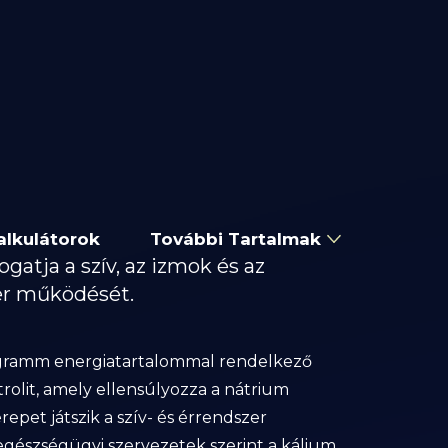
alkulátorok
További Tartalmak
atja a szív, az izmok és az
er működését.
a/gramm energiatartalommal rendelkező
rolit, amely ellensúlyozza a nátrium
repet játszik a szív- és érrendszer
gészségügyi szervezetek szerint a kálium