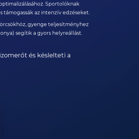
optimalizálásához. Sportolóknak
s támogassák az intenzív edzéseket.
mgörcsökhöz, gyenge teljesítményhez
ya) segítik a gyors helyreállást.
izomerőt és késlelteti a