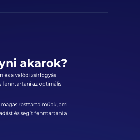
yni akarok?
 és a valódi zsírfogyás
 fenntartani az optimális
 magas rosttartalmúak, ami
dást és segít fenntartani a