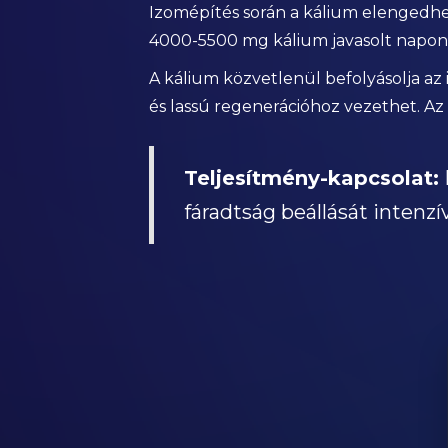
Izomépítés során a kálium elengedhe
4000-5500 mg kálium javasolt napont
A kálium közvetlenül befolyásolja az
és lassú regenerációhoz vezethet. Az
Teljesítmény-kapcsolat:
fáradtság beállását intenzí