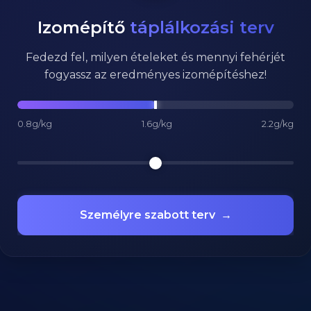
Izomépítő
táplálkozási terv
Fedezd fel, milyen ételeket és mennyi fehérjét
fogyassz az eredményes izomépítéshez!
0.8g/kg
1.6g/kg
2.2g/kg
Személyre szabott terv
→