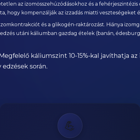
tetlen az izomösszehúzódásokhoz és a fehérjeszintézis 
a, hogy kompenzálják az izzadás miatti veszteségeket é
 izomkontrakciót és a glikogén-raktározást. Hiánya izo
 edzés utáni káliumban gazdag ételek (banán, édesburgon
Megfelelő káliumszint 10-15%-kal javíthatja az 
v edzések során.
💪