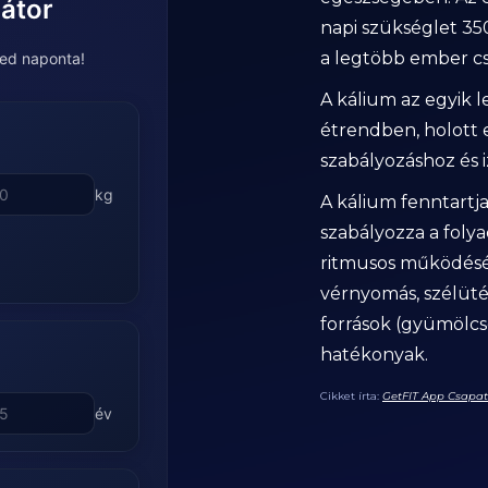
látor
napi szükséglet 3
a legtöbb ember cs
ed naponta!
A kálium az egyik
étrendben, holott
szabályozáshoz és
kg
A kálium fenntartj
szabályozza a foly
ritmusos működését
vérnyomás, szélüté
források (gyümölcs
hatékonyak.
Cikket írta:
GetFIT App Csapa
év