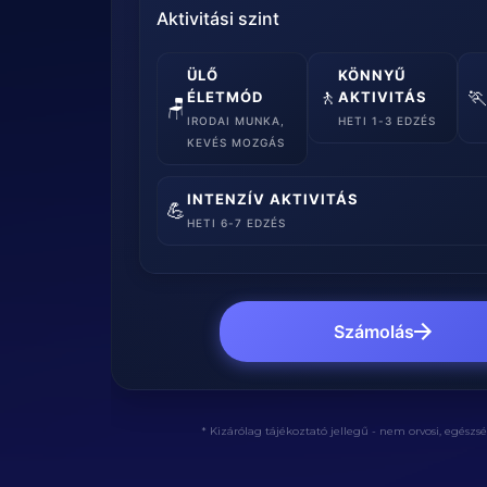
Aktivitási szint
ÜLŐ
KÖNNYŰ
🚶

ÉLETMÓD
AKTIVITÁS
🪑
IRODAI MUNKA,
HETI 1-3 EDZÉS
KEVÉS MOZGÁS
INTENZÍV AKTIVITÁS
💪
HETI 6-7 EDZÉS
Számolás
* Kizárólag tájékoztató jellegű - nem orvosi, egészs