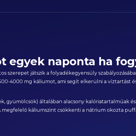
t egyek naponta ha fog
os szerepet játszik a folyadékegyensúly szabályozásában
0-4000 mg káliumot, ami segít elkerülni a víztartást és
k, gyümölcsök) általában alacsony kalóriatartalmúak és
 megfelelő káliumszint csökkenti a nátrium okozta puffa