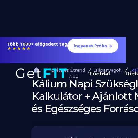
Több 1000+ elégedett tag
Ingyenes Próba →
★★★★★
Diéta és Étrend
Tápanyagok
Ká
Főoldal
Diét
Kálium Napi Szükségl
Kalkulátor + Ajánlot
és Egészséges Forrás