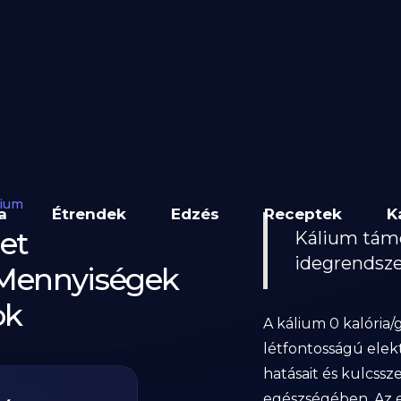
lium
a
Étrendek
Edzés
Receptek
K
et
Kálium támog
idegrendsz
t Mennyiségek
ok
A kálium 0 kalóri
létfontosságú elekt
hatásait és kulcssze
egészségében. Az e