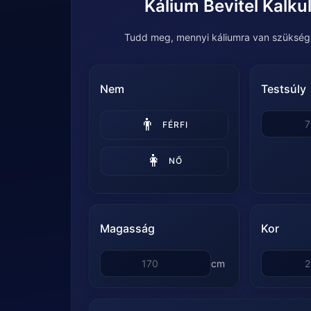
Kálium Bevitel Kalku
Tudd meg, mennyi káliumra van szükség
Nem
Testsúly
👨
FÉRFI
👩
NŐ
Magasság
Kor
cm