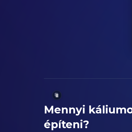
Mennyi káliumo
építeni?