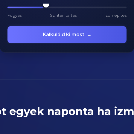
Fogyás
Szinten tartás
Izomépítés
Kalkuláld ki most
→
t egyek naponta ha izm