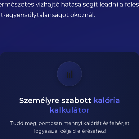
rmészetes vízhajtó hatása segít leadni a feles
lit-egyensúlytalanságot okoznál.
📊
Személyre szabott
kalória
kalkulátor
Tudd meg, pontosan mennyi kalóriát és fehérjét
fogyasszál céljaid eléréséhez!