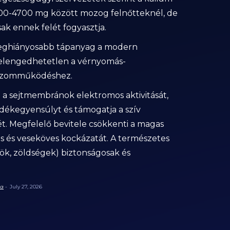
500-4700 mg között mozog felnőtteknél, de
ak ennek felét fogyasztja.
 leghiányosabb tápanyag a modern
 elengedhetetlen a vérnyomás-
 izomműködéshez.
a a sejtmembránok elektromos aktivitását,
adékegyensúlyt és támogatja a szív
. Megfelelő bevitele csökkenti a magas
s és veseköves kockázatát. A természetes
ök, zöldségek) biztonságosak és
ta
-
July 27, 2026