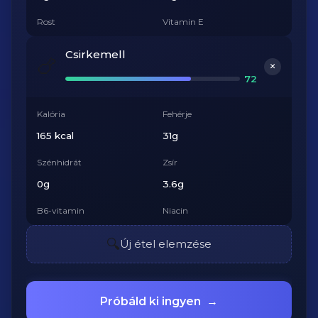
Rost
Vitamin E
7g
2.1mg
Csirkemell
🍗
+
72
Kalória
Fehérje
165 kcal
31g
Szénhidrát
Zsír
0g
3.6g
B6-vitamin
Niacin
0.6mg
13.7mg
🔍
Új étel elemzése
Próbáld ki ingyen
→