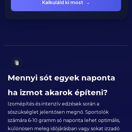
Kalkuláld ki most
→
Mennyi sót egyek naponta
ha izmot akarok építeni?
Izomépítés és intenzív edzések során a
sószükséglet jelentősen megnő. Sportolók
számára 6-10 gramm só naponta lehet optimális,
különösen meleg időjárásban vagy sokat izzadó