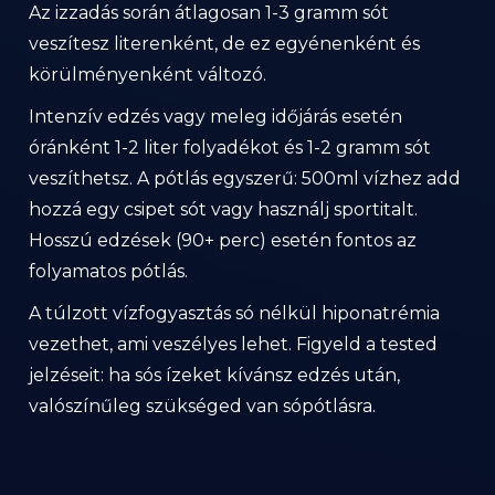
Az izzadás során átlagosan 1-3 gramm sót
veszítesz literenként, de ez egyénenként és
körülményenként változó.
Intenzív edzés vagy meleg időjárás esetén
óránként 1-2 liter folyadékot és 1-2 gramm sót
veszíthetsz. A pótlás egyszerű: 500ml vízhez add
hozzá egy csipet sót vagy használj sportitalt.
Hosszú edzések (90+ perc) esetén fontos az
folyamatos pótlás.
A túlzott vízfogyasztás só nélkül hiponatrémia
vezethet, ami veszélyes lehet. Figyeld a tested
jelzéseit: ha sós ízeket kívánsz edzés után,
valószínűleg szükséged van sópótlásra.