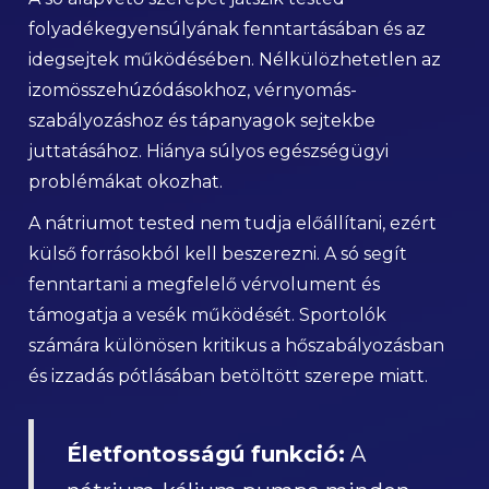
folyadékegyensúlyának fenntartásában és az
idegsejtek működésében. Nélkülözhetetlen az
izomösszehúzódásokhoz, vérnyomás-
szabályozáshoz és tápanyagok sejtekbe
juttatásához. Hiánya súlyos egészségügyi
problémákat okozhat.
A nátriumot tested nem tudja előállítani, ezért
külső forrásokból kell beszerezni. A só segít
fenntartani a megfelelő vérvolument és
támogatja a vesék működését. Sportolók
számára különösen kritikus a hőszabályozásban
és izzadás pótlásában betöltött szerepe miatt.
Életfontosságú funkció:
A