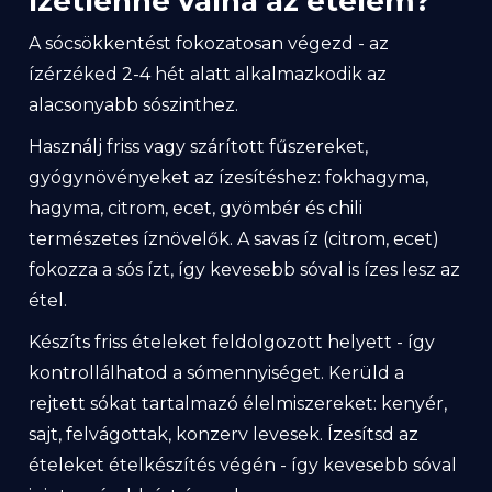
A sócsökkentést fokozatosan végezd - az
ízérzéked 2-4 hét alatt alkalmazkodik az
alacsonyabb sószinthez.
Használj friss vagy szárított fűszereket,
gyógynövényeket az ízesítéshez: fokhagyma,
hagyma, citrom, ecet, gyömbér és chili
természetes íznövelők. A savas íz (citrom, ecet)
fokozza a sós ízt, így kevesebb sóval is ízes lesz az
étel.
Készíts friss ételeket feldolgozott helyett - így
kontrollálhatod a sómennyiséget. Kerüld a
rejtett sókat tartalmazó élelmiszereket: kenyér,
sajt, felvágottak, konzerv levesek. Ízesítsd az
ételeket ételkészítés végén - így kevesebb sóval
is intenzívebb ízt érsz el.