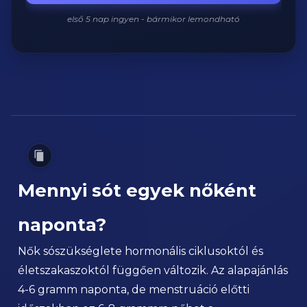
első 5 nap ingyen - bármikor lemondható
Mennyi sót egyek nőként
naponta?
Nők sószükséglete hormonális ciklusoktól és
életszakaszoktól függően változik. Az alapajánlás
4-6 gramm naponta, de menstruáció előtti
időszakban ez 6-8 grammra nőhet a