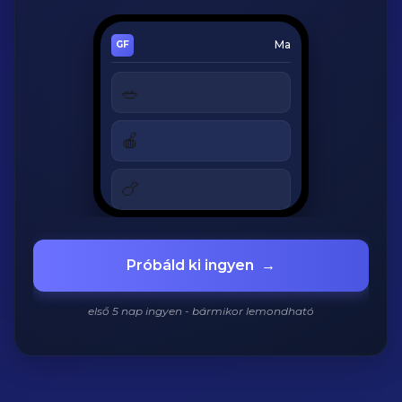
Ma
🥗
Cézár saláta
320 kcal
🍎
Alma
180 kcal
🍗
Grillezett csirke
420 kcal
920
/
2200
kcal
Próbáld ki ingyen
→
első 5 nap ingyen - bármikor lemondható