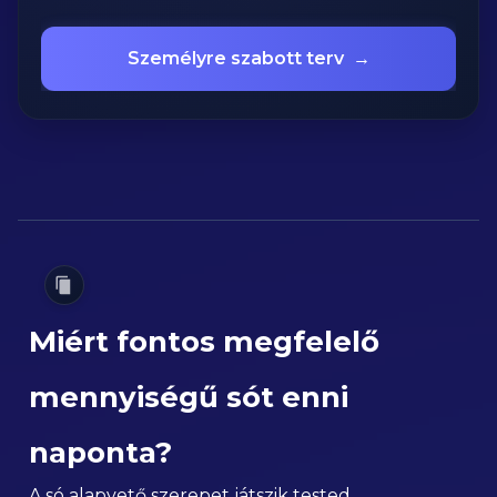
Személyre szabott terv
→
Miért fontos megfelelő
mennyiségű sót enni
naponta?
A só alapvető szerepet játszik tested