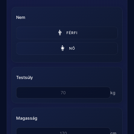
Nem
👨
FÉRFI
👩
NŐ
Testsúly
kg
Magasság
cm