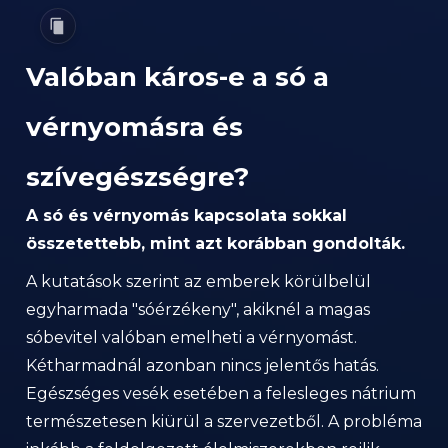
Valóban káros-e a só a
vérnyomásra és
szívegészségre?
A só és vérnyomás kapcsolata sokkal
összetettebb, mint azt korábban gondolták.
A kutatások szerint az emberek körülbelül
egyharmada "sóérzékeny", akiknél a magas
sóbevitel valóban emelheti a vérnyomást.
Kétharmadnál azonban nincs jelentős hatás.
Egészséges vesék esetében a felesleges nátrium
természetesen kiürül a szervezetből. A probléma
inkább a feldolgozott élelmiszerekben rejlik,