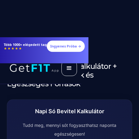
Étrendek, receptek és edzéstervek
Ingyenes Próba →
★★★★★
Só Napi Szükséglet Kalkulátor +
Ajánlott Mennyiségek és
Egészséges Források
Napi Só Bevitel Kalkulátor
Tudd meg, mennyi sót fogyaszthatsz naponta
egészségesen!