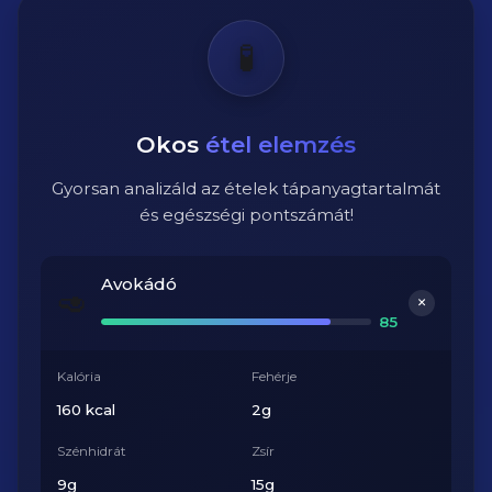
🧪
Okos
étel elemzés
Gyorsan analizáld az ételek tápanyagtartalmát
és egészségi pontszámát!
Avokádó
🥑
+
85
Kalória
Fehérje
160 kcal
2g
Szénhidrát
Zsír
9g
15g