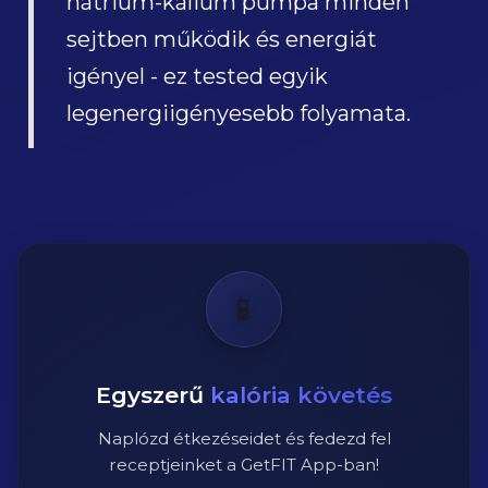
nátrium-kálium pumpa minden
sejtben működik és energiát
igényel - ez tested egyik
legenergiigényesebb folyamata.
📱
Egyszerű
kalória követés
Naplózd étkezéseidet és fedezd fel
receptjeinket a GetFIT App-ban!