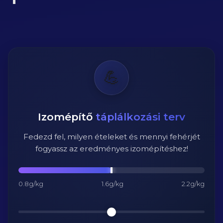
💪
Izomépítő
táplálkozási terv
Fedezd fel, milyen ételeket és mennyi fehérjét
fogyassz az eredményes izomépítéshez!
0.8g/kg
1.6g/kg
2.2g/kg