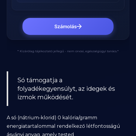
Számolás
* Kizárólag tájékoztató jellegű - nem orvosi, egészségügyi tanács.*
Só támogatja a
folyadékegyensúlyt, az idegek és
izmok működését.
A só (nátrium-klorid) 0 kalória/gramm
energiatartalommal rendelkező létfontosságú
ásványi anyag, amely tested