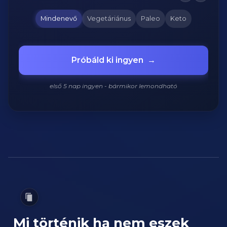
Mindenevő
Vegetáriánus
Paleo
Keto
Próbáld ki ingyen
→
első 5 nap ingyen - bármikor lemondható
Mi történik ha nem eszek