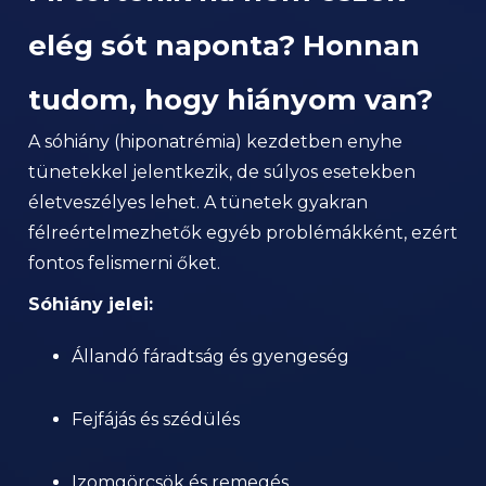
elég sót naponta? Honnan
tudom, hogy hiányom van?
A sóhiány (hiponatrémia) kezdetben enyhe
tünetekkel jelentkezik, de súlyos esetekben
életveszélyes lehet. A tünetek gyakran
félreértelmezhetők egyéb problémákként, ezért
fontos felismerni őket.
Sóhiány jelei:
Állandó fáradtság és gyengeség
Fejfájás és szédülés
Izomgörcsök és remegés