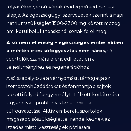
folyadékegyensúlyának és idegműködésének
alapja. Az egészségügyi szervezetek szerint a napi
nátriumszükséglet 1500-2300 mg között mozog,
ami körülbelül 1 teáskanál sónak felel meg.
A só nem ellenség - egészséges emberekben
a mértékletes sófogyasztás nem káros,
sőt
sportolók számára elengedhetetlen a
teljesítményhez és regenerációhoz.
A só szabályozza a vérnyomást, támogatja az
izomösszehúzódásokat és fenntartja a sejtek
közötti folyadékegyensúlyt. Túlzott korlátozása
ugyanolyan problémás lehet, mint a
túlfogyasztása. Aktív emberek, sportolók
magasabb sószükséglettel rendelkeznek az
izzadás miatti veszteségek pótlására.