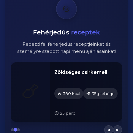
🍲
Fehérjedús
receptek
Fedezd fel fehérjedús receptjeinket és
személyre szabott napi menü ajánlásainkat!
Zöldséges csirkemell
🍗
🔥
🥩
je
380 kcal
35g fehérje
25 perc
◀
▶