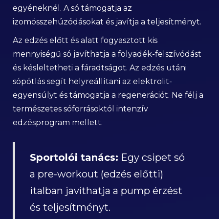
egyéneknél. A só támogatja az
izomösszehúzódásokat és javítja a teljesítményt.
Az edzés előtt és alatt fogyasztott kis
mennyiségű só javíthatja a folyadék-felszívódást
és késleltetheti a fáradtságot. Az edzés utáni
sópótlás segít helyreállítani az elektrolit-
egyensúlyt és támogatja a regenerációt. Ne félj a
természetes sóforrásoktól intenzív
edzésprogram mellett.
Sportolói tanács:
Egy csipet só
a pre-workout (edzés előtti)
italban javíthatja a pump érzést
és teljesítményt.