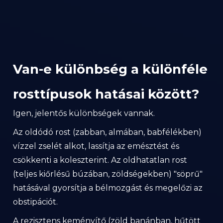
Van-e különbség a különféle
rosttípusok hatásai között?
Igen, jelentős különbségek vannak.
Az oldódó rost (zabban, almában, babfélékben)
vízzel zselét alkot, lassítja az emésztést és
csökkenti a koleszterint. Az oldhatatlan rost
(teljes kiőrlésű búzában, zöldségekben) "söprű"
hatásával gyorsítja a bélmozgást és megelőzi az
obstipációt.
A rezisztens keményítő (zöld banánban, hűtött