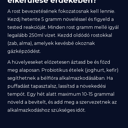
elkerülése érdekében?
A rost bevezetésének fokozatosnak kell lennie.
Kezdj hetente 5 gramm növeléssel és figyeld a
tested reakcióját. Minden rost gramm mellé igyál
legalább 250ml vizet. Kezdd oldódó rostokkal
(zab, alma), amelyek kevésbé okoznak
gázképződést.
A hüvelyeseket előzetesen áztasd be és főzd
meg alaposan. Probiotikus ételek (joghurt, kefir)
segíthetnek a bélflóra alkalmazkodásában. Ha
puffadást tapasztalsz, lassítsd a növekedési
tempót. Egy hét alatt maximum 10-15 grammal
növeld a bevitelt, és add meg a szervezetnek az
alkalmazkodáshoz szükséges időt.