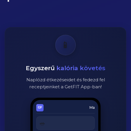
📱
Egyszerű
kalória követés
Naplózd étkezéseidet és fedezd fel
receptjeinket a GetFIT App-ban!
Ma
🥗
Cézár saláta