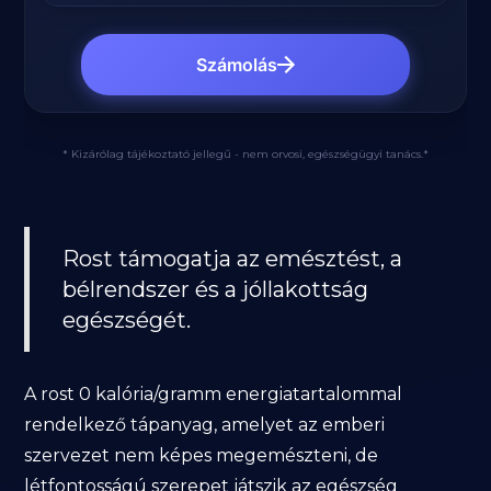
Számolás
* Kizárólag tájékoztató jellegű - nem orvosi, egészségügyi tanács.*
Rost támogatja az emésztést, a
bélrendszer és a jóllakottság
egészségét.
A rost 0 kalória/gramm energiatartalommal
rendelkező tápanyag, amelyet az emberi
szervezet nem képes megemészteni, de
létfontosságú szerepet játszik az egészség