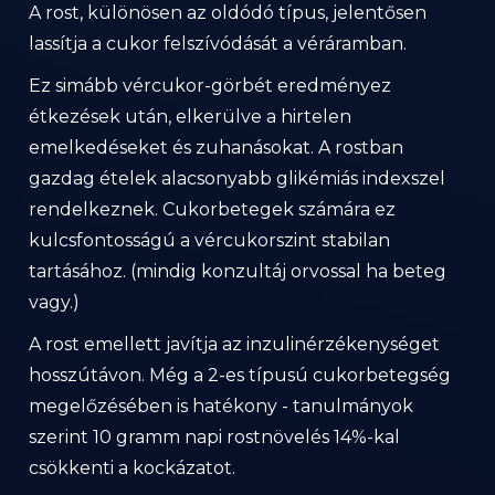
A rost, különösen az oldódó típus, jelentősen
lassítja a cukor felszívódását a véráramban.
Ez simább vércukor-görbét eredményez
étkezések után, elkerülve a hirtelen
emelkedéseket és zuhanásokat. A rostban
gazdag ételek alacsonyabb glikémiás indexszel
rendelkeznek. Cukorbetegek számára ez
kulcsfontosságú a vércukorszint stabilan
tartásához. (mindig konzultáj orvossal ha beteg
vagy.)
A rost emellett javítja az inzulinérzékenységet
hosszútávon. Még a 2-es típusú cukorbetegség
megelőzésében is hatékony - tanulmányok
szerint 10 gramm napi rostnövelés 14%-kal
csökkenti a kockázatot.