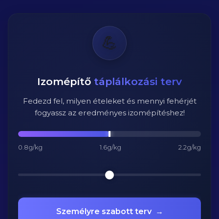
💪
Izomépítő
táplálkozási terv
Fedezd fel, milyen ételeket és mennyi fehérjét
fogyassz az eredményes izomépítéshez!
0.8g/kg
1.6g/kg
2.2g/kg
Személyre szabott terv
→