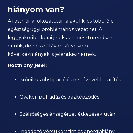
hiányom van?
A rosthiány fokozatosan alakul ki és többféle
egészségügyi problémához vezethet. A
leggyakoribb korai jelek az emésztőrendszert
érintik, de hosszútávon súlyosabb
következmények is jelentkezhetnek.
Rosthiány jelei:
Krónikus obstipáció és nehéz székletürítés
Gyakori puffadás és gázképződés
Szélsőséges éhségérzet étkezések után
Ingadozó vércukorszint és energiahiány