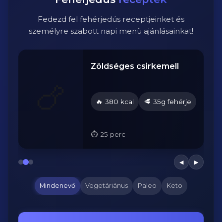
Fedezd fel fehérjedús receptjeinket és
személyre szabott napi menü ajánlásainkat!
Zöldséges csirkemell
🍗
🔥
🥩
je
380 kcal
35g fehérje
25 perc
◀
▶
Mindenevő
Vegetáriánus
Paleo
Keto