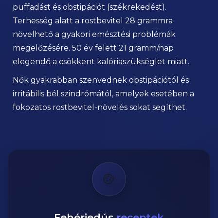
puffadást és obstipációt (székrekedést).
Terhesség alatt a rostbevitel 28 grammra
növelhető a gyakori emésztési problémák
megelőzésére. 50 év felett 21 gramm/nap
elegendő a csökkent kalóriaszükséglet miatt.
Nők gyakrabban szenvednek obstipációtól és
irritábilis bél szindrómától, amelyek esetében a
fokozatos rostbevitel-növelés sokat segíthet.
🍲
Fehérjedús
receptek