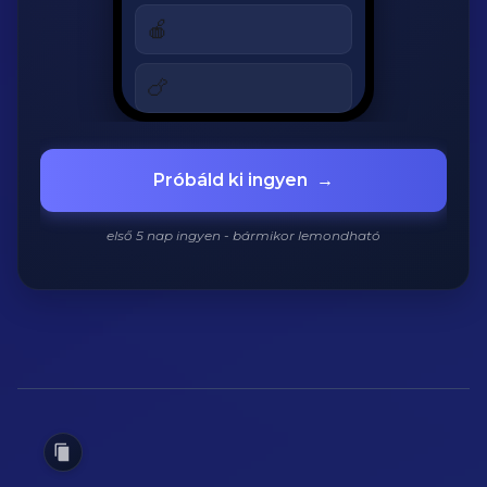
320 kcal
🍎
Alma
180 kcal
🍗
Grillezett csirke
420 kcal
920
/
2200
kcal
Próbáld ki ingyen
→
első 5 nap ingyen - bármikor lemondható