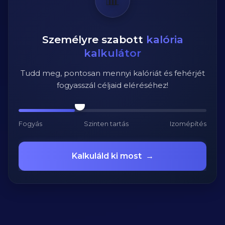
Személyre szabott
kalória
kalkulátor
Tudd meg, pontosan mennyi kalóriát és fehérjét
fogyasszál céljaid eléréséhez!
Fogyás
Szinten tartás
Izomépítés
Kalkuláld ki most
→