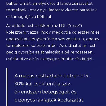
baktériumait, amelyek rövid láncú zsírsavakat
termelnek - ezek gyulladáscsökkentő hatásúak
és támogatják a bélfalat.
Az oldódó rost csökkenti az LDL ("rossz")
koleszterint azzal, hogy megköti a koleszterint és
epesavakat, kényszerítve a szervezetet új epesav
termelésére koleszterinből. Az oldhatatlan rost
pedig gyorsítja az áthaladást a bélrendszeren,
csökkentve a káros anyagok érintkezési idejét.
A magas rosttartalmú étrend 15-
30%-kal csökkenti a szív-
érrendszeri betegségek és
bizonyos rákfajták kockázatát.