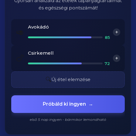
Gyorsan analizáld az ételek tápanyagtartalmát
és egészségi pontszámát!
Avokádó
🥑
+
85
Kalória
Fehérje
Csirkemell
🍗
+
160 kcal
2g
72
Szénhidrát
Zsír
Kalória
Fehérje
🔍
Új étel elemzése
9g
15g
165 kcal
31g
Rost
Vitamin E
Szénhidrát
Zsír
7g
2.1mg
Próbáld ki ingyen
→
0g
3.6g
B6-vitamin
Niacin
első 5 nap ingyen - bármikor lemondható
0.6mg
13.7mg