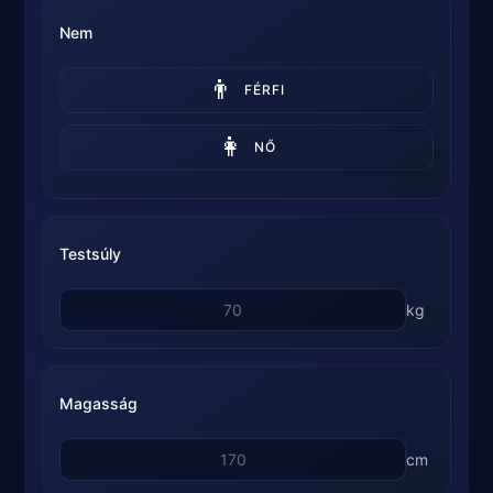
Nem
👨
FÉRFI
👩
NŐ
Testsúly
kg
Magasság
cm