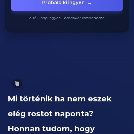
Próbáld ki ingyen
→
első 5 nap ingyen - bármikor lemondható
Mi történik ha nem eszek
elég rostot naponta?
Honnan tudom, hogy