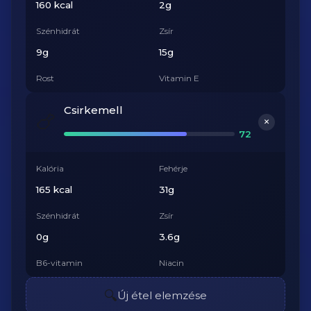
160 kcal
2g
Szénhidrát
Zsír
9g
15g
Rost
Vitamin E
7g
2.1mg
Csirkemell
🍗
+
72
Kalória
Fehérje
165 kcal
31g
Szénhidrát
Zsír
0g
3.6g
B6-vitamin
Niacin
0.6mg
13.7mg
🔍
Új étel elemzése