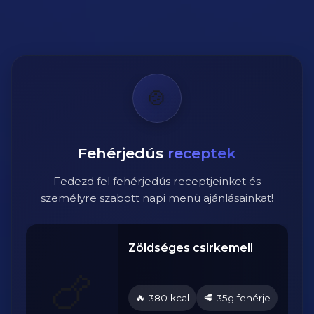
🍲
Fehérjedús
receptek
Fedezd fel fehérjedús receptjeinket és
személyre szabott napi menü ajánlásainkat!
Zöldséges csirkemell
🍗
🔥
🥩
je
380 kcal
35g fehérje