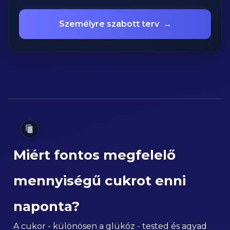
Személyre szabott terv
→
Miért fontos megfelelő
mennyiségű cukrot enni
naponta?
A cukor - különösen a glükóz - tested és agyad