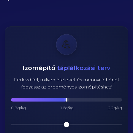
💪
Izomépítő
táplálkozási terv
Fedezd fel, milyen ételeket és mennyi fehérjét
fogyassz az eredményes izomépítéshez!
0.8g/kg
1.6g/kg
2.2g/kg