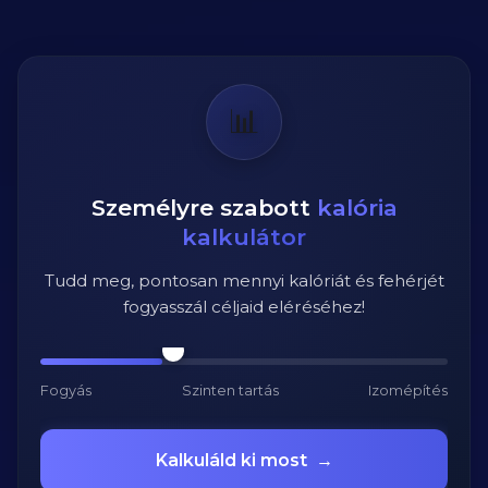
📊
Személyre szabott
kalória
kalkulátor
Tudd meg, pontosan mennyi kalóriát és fehérjét
fogyasszál céljaid eléréséhez!
Fogyás
Szinten tartás
Izomépítés
Kalkuláld ki most
→