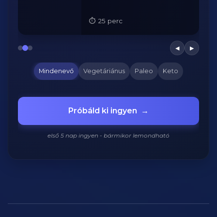
25 perc
◀
▶
Mindenevő
Vegetáriánus
Paleo
Keto
Próbáld ki ingyen
→
első 5 nap ingyen - bármikor lemondható