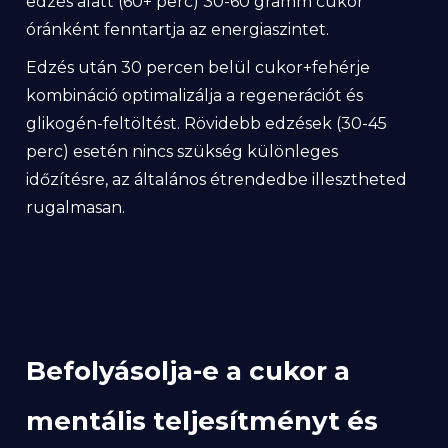
edzés alatt (60+ perc) 30-60 gramm cukor
óránként fenntartja az energiaszintet.
Edzés után 30 percen belül cukor+fehérje
kombináció optimalizálja a regenerációt és
glikogén-feltöltést. Rövidebb edzések (30-45
perc) esetén nincs szükség különleges
időzítésre, az általános étrendedbe illesztheted
rugalmasan.
Befolyásolja-e a cukor a
mentális teljesítményt és