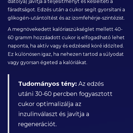
datolya) javítja a teljesítményt és késlelteti a
fáradtságot. Edzés után a cukor segít gyorsítani a
glikogén-utántöltést és az izomfehérje-szintézist.
A megnövekedett kalóriaszükséglet mellett 40-
60 gramm hozzáadott cukor is elfogadható lehet
naponta, ha aktív vagy és edzéseid köré időzíted.
Ez különösen igaz, ha nehezen tartod a súlyodat
vagy gyorsan égeted a kalóriákat.
Tudományos tény:
Az edzés
utáni 30-60 percben fogyasztott
cukor optimalizálja az
inzulinválaszt és javítja a
regenerációt.