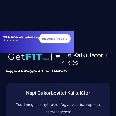
Étrendek, receptek és edzéstervek
Ingyenes Próba →
★★★★★
Cukor Napi Szükséglet Kalkulátor +
Ajánlott Mennyiségek és
Egészséges Források
Napi Cukorbevitel Kalkulátor
Tudd meg, mennyi cukrot fogyaszthatsz naponta
egészségesen!