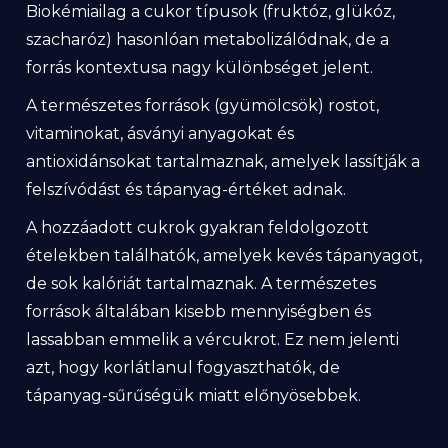
Biokémiailag a cukor típusok (fruktóz, glükóz,
szacharóz) hasonlóan metabolizálódnak, de a
forrás kontextusa nagy különbséget jelent.
A természetes források (gyümölcsök) rostot,
vitaminokat, ásványi anyagokat és
antioxidánsokat tartalmaznak, amelyek lassítják a
felszívódást és tápanyag-értéket adnak.
A hozzáadott cukrok gyakran feldolgozott
ételekben találhatók, amelyek kevés tápanyagot,
de sok kalóriát tartalmaznak. A természetes
források általában kisebb mennyiségben és
lassabban emmelik a vércukrot. Ez nem jelenti
azt, hogy korlátlanul fogyaszthatók, de
tápanyag-sűrűségük miatt előnyösebbek.