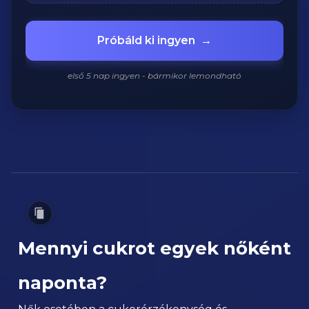
Próbáld ki ingyen
→
első 5 nap ingyen - bármikor lemondható
Mennyi cukrot egyek nőként
naponta?