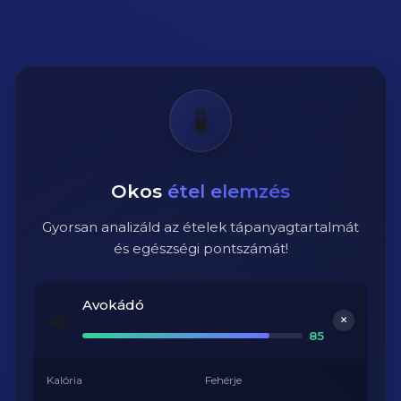
🧪
Okos
étel elemzés
Gyorsan analizáld az ételek tápanyagtartalmát
és egészségi pontszámát!
Avokádó
🥑
+
85
Kalória
Fehérje