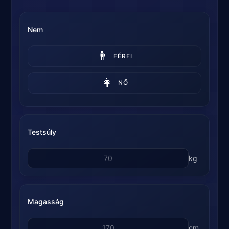
Nem
👨
FÉRFI
👩
NŐ
Testsúly
kg
Magasság
cm