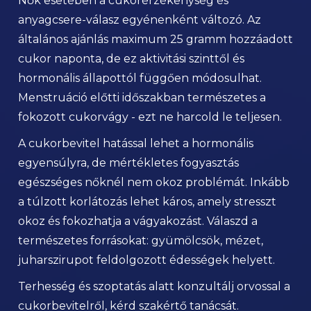
Nők esetében a cukorérzékenység és
anyagcsere-válasz egyénenként változó. Az
általános ajánlás maximum 25 gramm hozzáadott
cukor naponta, de ez aktivitási szinttől és
hormonális állapottól függően módosulhat.
Menstruáció előtti időszakban természetes a
fokozott cukorvágy - ezt ne harcold le teljesen.
A cukorbevitel hatással lehet a hormonális
egyensúlyra, de mértékletes fogyasztás
egészséges nőknél nem okoz problémát. Inkább
a túlzott korlátozás lehet káros, amely stresszt
okoz és fokozhatja a vágyakozást. Válaszd a
természetes forrásokat: gyümölcsök, mézet,
juharszirupot feldolgozott édességek helyett.
Terhesség és szoptatás alatt konzultálj orvossal a
cukorbevitelről, kérd szakértő tanácsát.