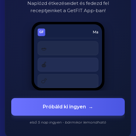
Naplózd étkezéseidet és fedezd fel
receptjeinket a GetFIT App-ban!
Ma
🥗
Cézár saláta
320 kcal
🍎
Alma
180 kcal
🍗
Grillezett csirke
420 kcal
920
/
2200
kcal
Próbáld ki ingyen
→
első 5 nap ingyen - bármikor lemondható