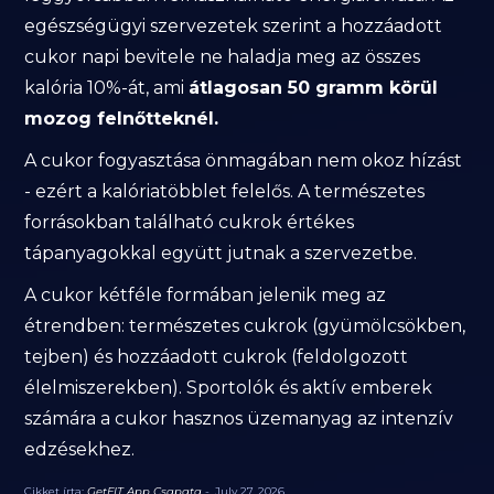
egészségügyi szervezetek szerint a hozzáadott
cukor napi bevitele ne haladja meg az összes
kalória 10%-át, ami
átlagosan 50 gramm körül
mozog felnőtteknél.
A cukor fogyasztása önmagában nem okoz hízást
- ezért a kalóriatöbblet felelős. A természetes
forrásokban található cukrok értékes
tápanyagokkal együtt jutnak a szervezetbe.
A cukor kétféle formában jelenik meg az
étrendben: természetes cukrok (gyümölcsökben,
tejben) és hozzáadott cukrok (feldolgozott
élelmiszerekben). Sportolók és aktív emberek
számára a cukor hasznos üzemanyag az intenzív
edzésekhez.
Cikket írta:
GetFIT App Csapata
-
July 27, 2026