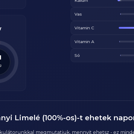
Kálium
Vas
Vitamin C
r
Vitamin A
Só
1
g
nyi
Limelé (100%-os)
-t ehetek napo
alkulátorunkkal megmutatjuk, mennyit ehetsz - ez mind