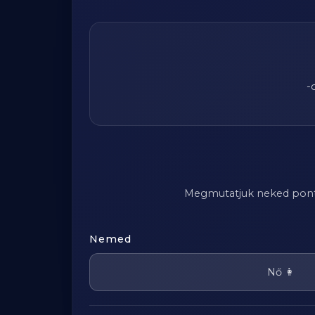
-
Megmutatjuk neked pontosa
Nemed
Nő 👩