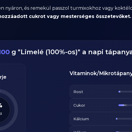
sen nyáron, és remekül passzol turmixokhoz vagy koktélo
 hozzáadott cukrot vagy mesterséges összetevőket.
100
g
"
Limelé (100%-os)
" a napi tápany
Vitaminok/Mikrotápan
rje
Rost
4
Cukor
g
Kálcium