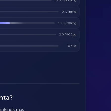
117.0
/
3500
mg
0.1
/
18
mg
30.0
/
90
mg
2.0
/
900
μg
0
/
6
g
nta?
enkinek más!