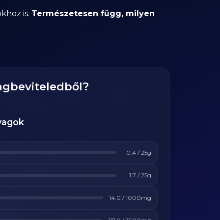
khoz is.
Természetesen függ, milyen
agbeviteledből?
yagok
0.4
/
25
g
1.7
/
25
g
14.0
/
1000
mg