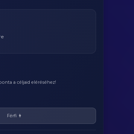
re
onta a céljaid eléréséhez!
Férfi 👨