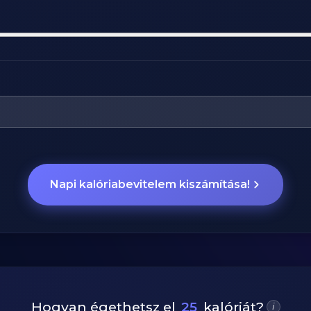
Napi kalóriabevitelem kiszámítása!
Hogyan égethetsz el
25
kalóriát?
i