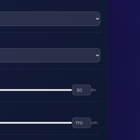
év
cm