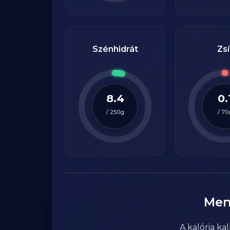
Szénhidrát
Zsí
8.4
0.
/
250
g
/
70
Men
A kalória k