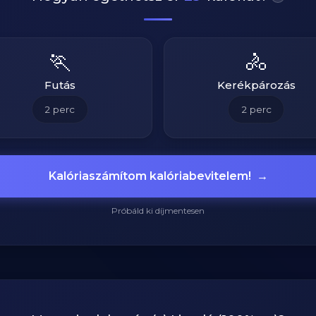
🏃
🚴
Futás
Kerékpározás
2
perc
2
perc
Kalóriaszámítom kalóriabevitelem!
→
Próbáld ki díjmentesen