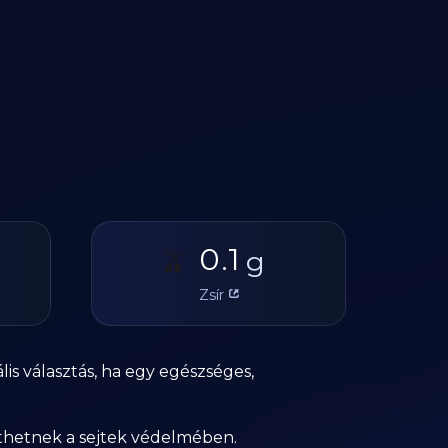
0.1
🫒
g
Zsír
lis választás, ha egy egészséges,
íthetnek a sejtek védelmében.