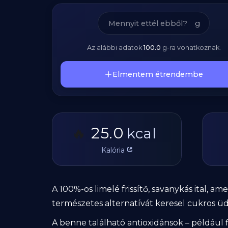
g
Az alábbi adatok
100.0
g
-ra vonatkoznak.
Elmentem étrendembe
25.0
🔥
kcal
Kalória
A 100%-os limelé frissítő, savanykás ital, a
természetes alternatívát keresel cukros üd
A benne található antioxidánsok – például