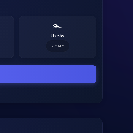
🏊
Úszás
2
perc