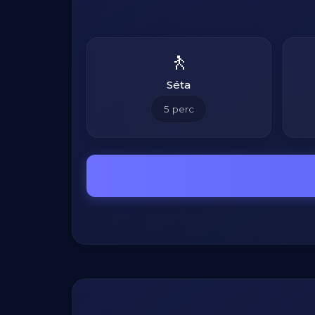
🚶
Séta
5
perc