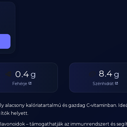
8.4
0.4
🥩
g
🥔
g
Fehérje
Szénhidrát
mely alacsony kalóriatartalmú és gazdag C‑vitaminban. Ideá
ítők helyett.
 flavonoidok – támogathatják az immunrendszert és seg