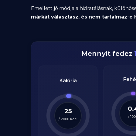
Emellett jó módja a hidratálásnak, különö
márkát választasz, és nem tartalmaz-e
Mennyit fedez
Fehé
Kalória
0.
25
/
100
/
2000
kcal