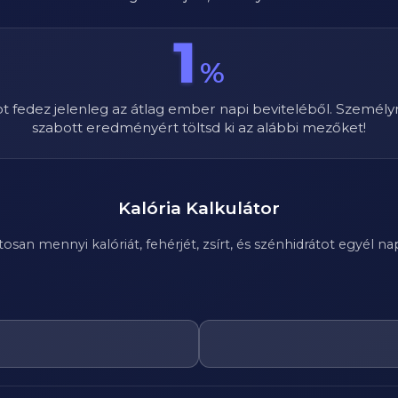
1
%
ot fedez jelenleg az átlag ember napi beviteléből. Személy
szabott eredményért töltsd ki az alábbi mezőket!
Kalória Kalkulátor
n mennyi kalóriát, fehérjét, zsírt, és szénhidrátot egyél nap