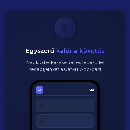
📱
Egyszerű
kalória követés
Naplózd étkezéseidet és fedezd fel
receptjeinket a GetFIT App-ban!
Ma
🥗
Cézár saláta
320 kcal
🍎
Alma