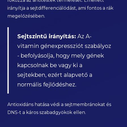
fokozza az antitestek termelését. Emellett
irányítja a sejtdifferenciálódást, ami fontos a rák
megelőzésében.
Sejtszintű irányítás:
Az A-
vitamin génexpressziót szabályoz
- befolyásolja, hogy mely gének
kapcsolnak be vagy ki a
sejtekben, ezért alapvető a
normális fejlődéshez.
Antioxidáns hatása védi a sejtmembránokat és
DNS-t a káros szabadgyökök ellen.