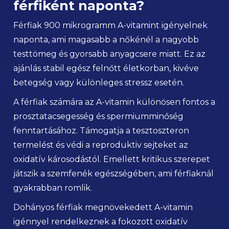
férfiként naponta?
Férfiak 900 mikrogramm A-vitamint igényelnek
naponta, ami magasabb a nőkénél a nagyobb
testtömeg és gyorsabb anyagcsere miatt. Ez az
ajánlás stabil egész felnőtt életkorban, kivéve
betegség vagy különleges stressz esetén.
A férfiak számára az A-vitamin különösen fontos a
prosztatacsegesség és spermiumminőség
fenntartásához. Támogatja a tesztoszteron
termelést és védi a reproduktiv sejteket az
oxidatív károsodástól. Emellett kritikus szerepet
játszik a szemfenék egészségében, ami férfiaknál
gyakrabban romlik.
Dohányos férfiak megnövekedett A-vitamin
igénnyel rendelkeznek a fokozott oxidatív