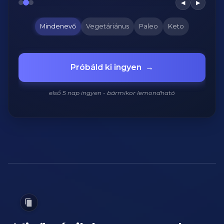
◀
▶
Mindenevő
Vegetáriánus
Paleo
Keto
Próbáld ki ingyen
→
első 5 nap ingyen - bármikor lemondható