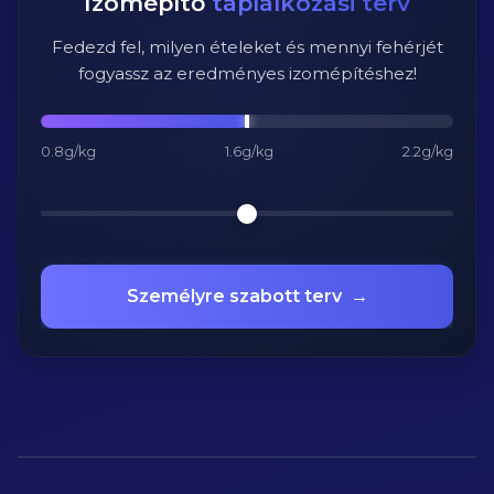
Izomépítő
táplálkozási terv
Fedezd fel, milyen ételeket és mennyi fehérjét
fogyassz az eredményes izomépítéshez!
0.8g/kg
1.6g/kg
2.2g/kg
Személyre szabott terv
→