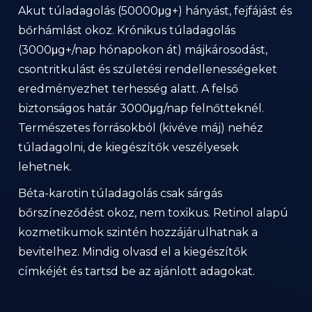
Akut túladagolás (50000μg+) hányást, fejfájást és
bőrhámlást okoz. Krónikus túladagolás
(3000μg+/nap hónapokon át) májkárosodást,
csontritkulást és születési rendellenességeket
eredményezhet terhesség alatt. A felső
biztonságos határ 3000μg/nap felnőtteknél.
Természetes forrásokból (kivéve máj) nehéz
túladagolni, de kiegészítők veszélyesek
lehetnek.
Béta-karotin túladagolás csak sárgás
bőrszíneződést okoz, nem toxikus. Retinol alapú
kozmetikumok szintén hozzájárulhatnak a
bevitelhez. Mindig olvasd el a kiegészítők
címkéjét és tartsd be az ajánlott adagokat.