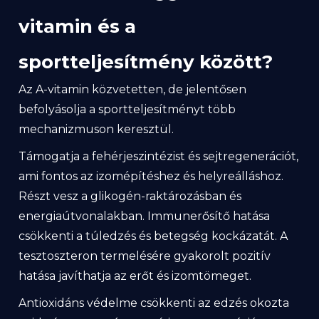
vitamin és a
sportteljesítmény között?
Az A-vitamin közvetetten, de jelentősen
befolyásolja a sportteljesítményt több
mechanizmuson keresztül.
Támogatja a fehérjeszintézist és sejtregenerációt,
ami fontos az izomépítéshez és helyreálláshoz.
Részt vesz a glikogén-raktározásban és
energiaútvonalakban. Immunerősítő hatása
csökkenti a túledzés és betegség kockázatát. A
tesztoszteron termelésére gyakorolt pozitív
hatása javíthatja az erőt és izomtömeget.
Antioxidáns védelme csökkenti az edzés okozta