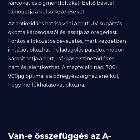
ráncokat és pigmentfoltokat. Belső bevitel
támogatja a külső kezeléseket.
Az antioxidáns hatása védi a bőrt UV-sugárzás
okozta károsodástól és lassítja az öregedést.
Fontos a fokozatos bevezetés, mert kezdetben
irritációt okozhat. Túladagolás paradox módon
károsíthatja a bőrt - sárgás elszíneződés és
hámlás jelentkezhet. A megfelelő napi 700-
900μg optimális a bőregyészséghez anélkül,
hogy mellékhatásokat okozna.
Van-e összefüggés az A-