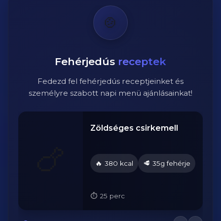
🍲
Fehérjedús
receptek
Fedezd fel fehérjedús receptjeinket és
személyre szabott napi menü ajánlásainkat!
Zöldséges csirkemell
🍗
🔥
🥩
je
380 kcal
35g fehérje
25 perc