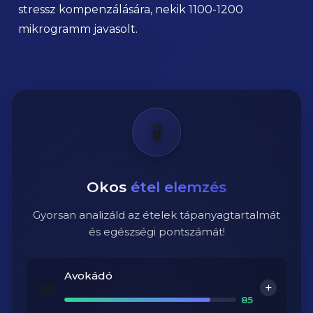
stressz kompenzálására, nekik 1100-1200
mikrogramm javasolt.
🧪
Okos
étel elemzés
Gyorsan analizáld az ételek tápanyagtartalmát
és egészségi pontszámát!
Avokádó
🥑
+
85