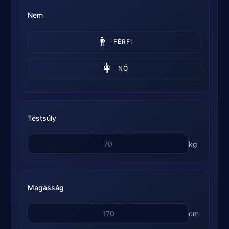
Nem
👨
FÉRFI
👩
NŐ
Testsúly
kg
Magasság
cm