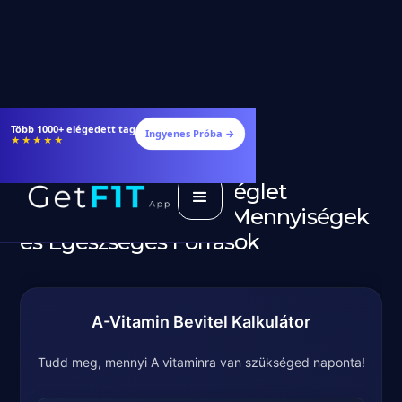
Több 1000+ elégedett tag
Ingyenes Próba →
★★★★★
A-vitamin Napi Szükséglet
Kalkulátor + Ajánlott Mennyiségek
és Egészséges Források
A-Vitamin Bevitel Kalkulátor
Tudd meg, mennyi A vitaminra van szükséged naponta!