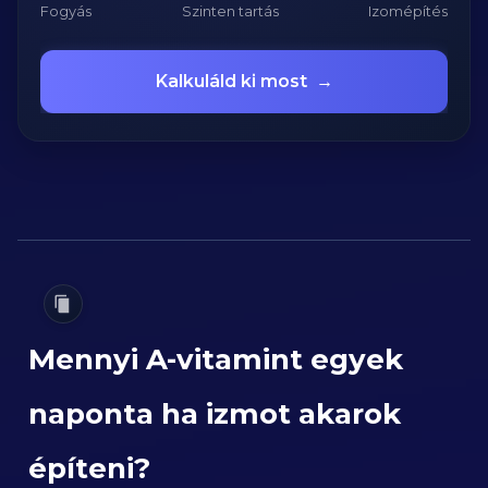
Fogyás
Szinten tartás
Izomépítés
Kalkuláld ki most
→
Mennyi A-vitamint egyek
naponta ha izmot akarok
építeni?