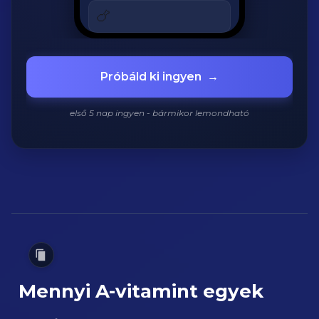
180 kcal
🍗
Grillezett csirke
420 kcal
920
/
2200
kcal
Próbáld ki ingyen
→
első 5 nap ingyen - bármikor lemondható
Mennyi A-vitamint egyek