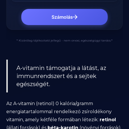
Számolás
* Kizárólag tájékoztató jellegű - nem orvosi, egészségügyi tanács.*
A-vitamin támogatja a látást, az
immunrendszert és a sejtek
egészségét.
Az A-vitamin (retinol) 0 kalória/gramm
energiatartalommal rendelkező zsíroldékony
vitamin, amely kétféle formában létezik:
retinol
(állati források) és
béta-karotin
(növényi források).