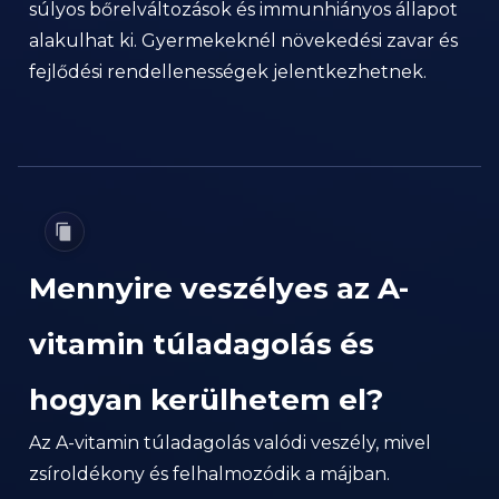
súlyos bőrelváltozások és immunhiányos állapot
alakulhat ki. Gyermekeknél növekedési zavar és
fejlődési rendellenességek jelentkezhetnek.
Mennyire veszélyes az A-
vitamin túladagolás és
hogyan kerülhetem el?
Az A-vitamin túladagolás valódi veszély, mivel
zsíroldékony és felhalmozódik a májban.