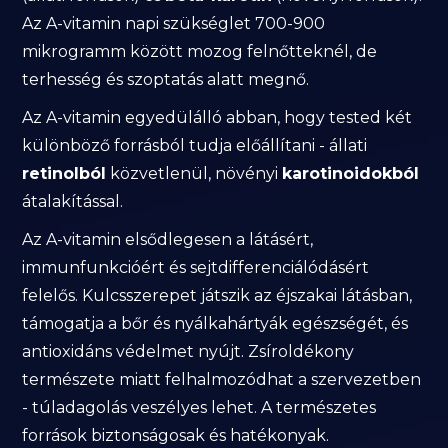
Az A-vitamin napi szükséglet 700-900
mikrogramm között mozog felnőtteknél, de
terhesség és szoptatás alatt megnő.
Az A-vitamin egyedülálló abban, hogy tested két
különböző forrásból tudja előállítani - állati
retinolból
közvetlenül, növényi
karotinoidokból
átalakítással.
Az A-vitamin elsődlegesen a látásért,
immunfunkcióért és sejtdifferenciálódásért
felelős. Kulcsszerepet játszik az éjszakai látásban,
támogatja a bőr és nyálkahártyák egészségét, és
antioxidáns védelmet nyújt. Zsíroldékony
természete miatt felhalmozódhat a szervezetben
- túladagolás veszélyes lehet. A természetes
források biztonságosak és hatékonyak.