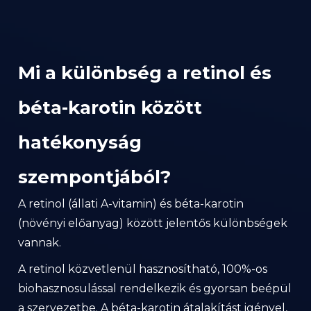
Mi a különbség a retinol és
béta-karotin között
hatékonyság
szempontjából?
A retinol (állati A-vitamin) és béta-karotin
(növényi előanyag) között jelentős különbségek
vannak.
A retinol közvetlenül hasznosítható, 100%-os
biohasznosulással rendelkezik és gyorsan beépül
a szervezetbe. A béta-karotin átalakítást igényel,