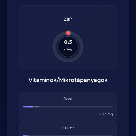
Zsír
0.5
/
70
g
Vitaminok/Mikrotápanyagok
Rost
2.8
/
25
g
Cukor