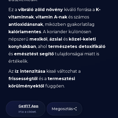
Ez a
vibráló zöld növény
kiváló forrása a
K-
vitaminnak
,
vitamin A-nak
és számos
antioxidánsnak
, miközben gyakorlatilag
kalóriamentes
. A koriander különösen
népszerű
mexikói
,
ázsiai
és
közel-keleti
konyhákban
, ahol
természetes detoxifikáló
és
emésztést segítő
tulajdonságai miatt is
értékelik.
Az
íz intenzitása
kissé változhat a
frissességtől
és a
termesztési
körülményektől
függően.
GetFIT App
Megosztás
írta a cikket.