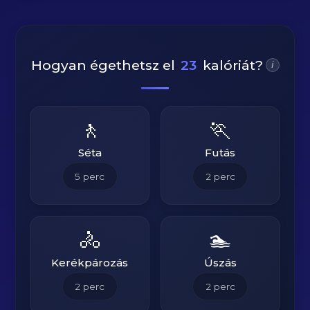
Hogyan égethetsz el
23
kalóriát?
i
🚶
🏃
Séta
Futás
5
perc
2
perc
🚴
🏊
Kerékpározás
Úszás
2
perc
2
perc