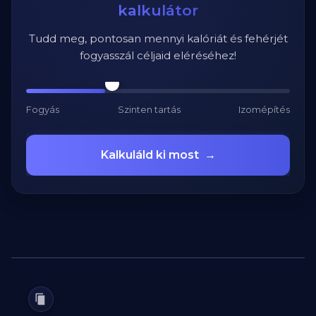
kalkulátor
Tudd meg, pontosan mennyi kalóriát és fehérjét
fogyasszál céljaid eléréséhez!
Fogyás
Szinten tartás
Izomépítés
Kalkuláld ki most
→