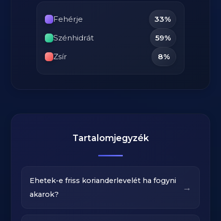
Fehérje
33%
Szénhidrát
59%
Zsír
8%
Tartalomjegyzék
Ehetek-e friss korianderlevelét ha fogyni
→
akarok?