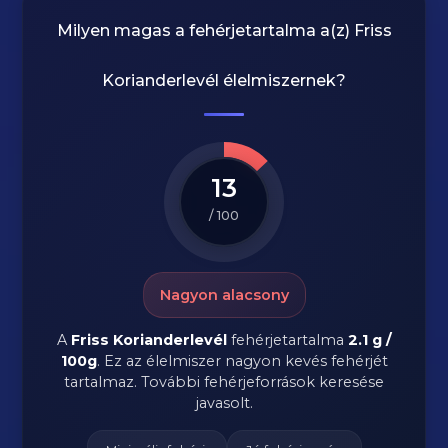
Milyen magas a fehérjetartalma a(z)
Friss
Korianderlevél
élelmiszernek?
13
/ 100
Nagyon alacsony
A
Friss Korianderlevél
fehérjetartalma
2.1 g /
100g
. Ez az élelmiszer nagyon kevés fehérjét
tartalmaz. További fehérjeforrások keresése
javasolt.