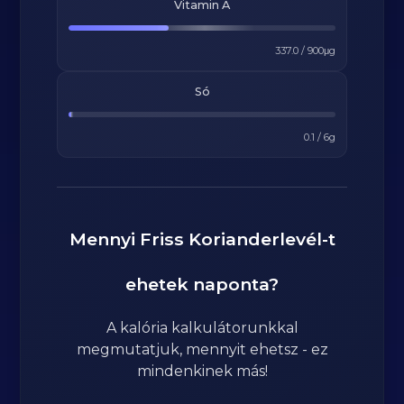
Vitamin A
337.0
/
900
μg
Só
0.1
/
6
g
Mennyi
Friss Korianderlevél
-t
ehetek naponta?
A kalória kalkulátorunkkal
megmutatjuk, mennyit ehetsz - ez
mindenkinek más!