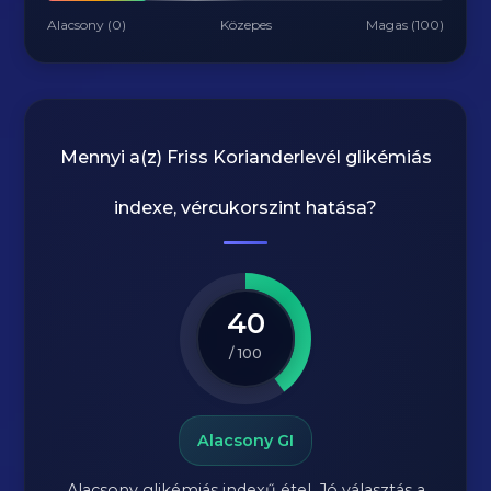
Alacsony (0)
Közepes
Magas (100)
Mennyi a(z)
Friss Korianderlevél
glikémiás
indexe, vércukorszint hatása?
40
/ 100
Alacsony GI
Alacsony glikémiás indexű étel. Jó választás a