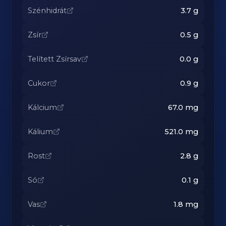
Szénhidrát
3.7
g
Zsír
0.5
g
Telített Zsírsav
0.0
g
Cukor
0.9
g
Kálcium
67.0
mg
Kálium
521.0
mg
Rost
2.8
g
Só
0.1
g
Vas
1.8
mg