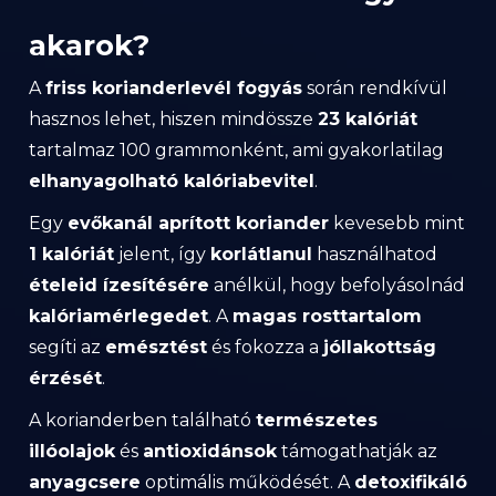
akarok?
A
friss korianderlevél fogyás
során rendkívül
hasznos lehet, hiszen mindössze
23 kalóriát
tartalmaz 100 grammonként, ami gyakorlatilag
elhanyagolható kalóriabevitel
.
Egy
evőkanál aprított koriander
kevesebb mint
1 kalóriát
jelent, így
korlátlanul
használhatod
ételeid ízesítésére
anélkül, hogy befolyásolnád
kalóriamérlegedet
. A
magas rosttartalom
segíti az
emésztést
és fokozza a
jóllakottság
érzését
.
A korianderben található
természetes
illóolajok
és
antioxidánsok
támogathatják az
anyagcsere
optimális működését. A
detoxifikáló