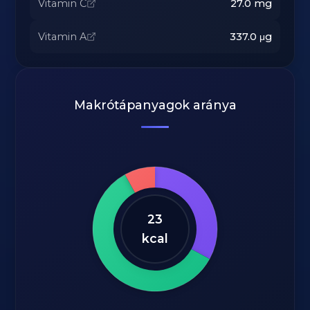
Vitamin C
27.0
mg
Vitamin A
337.0
μg
Makrótápanyagok aránya
23
kcal