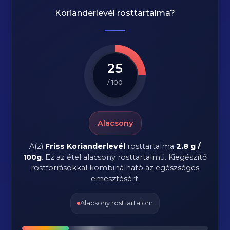
Korianderlevél rosttartalma?
25
/ 100
Alacsony
A(z)
Friss Korianderlevél
rosttartalma
2.8 g /
100g
.
Ez az étel alacsony rosttartalmú. Kiegészítő
rostforrásokkal kombinálható az egészséges
emésztésért.
Alacsony rosttartalom