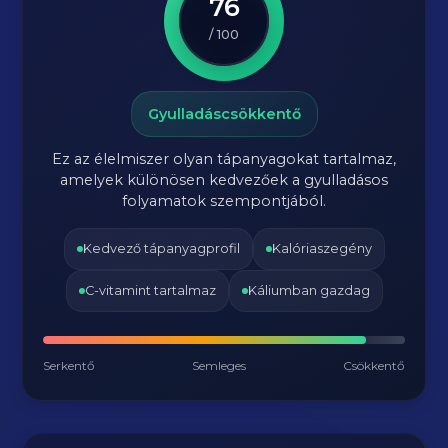
76
/ 100
Gyulladáscsökkentő
Ez az élelmiszer olyan tápanyagokat tartalmaz,
amelyek különösen kedvezőek a gyulladásos
folyamatok szempontjából.
Kedvező tápanyagprofil
Kalóriaszegény
C-vitamint tartalmaz
Káliumban gazdag
Serkentő
Semleges
Csökkentő