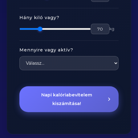
Hány kiló vagy?
kg
Mennyire vagy aktív?
Napi kalóriabevitelem
kiszámítása!