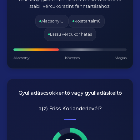
stabil vércukorszint fenntartásához.
Alacsony GI
Rosttartalmú
Lassú vércukor hatás
Alacsony
Közepes
Magas
Gyulladáscsökkentő vagy gyulladáskeltő
a(z)
Friss Korianderlevél
?