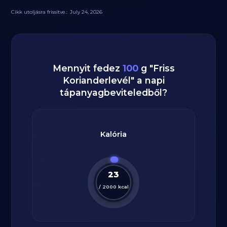
Cikk utoljásra frissítve.:
July 24, 2026
Mennyit fedez
100
g
"
Friss
Korianderlevél
" a napi
tápanyagbeviteledből?
Kalória
23
/
2000
kcal