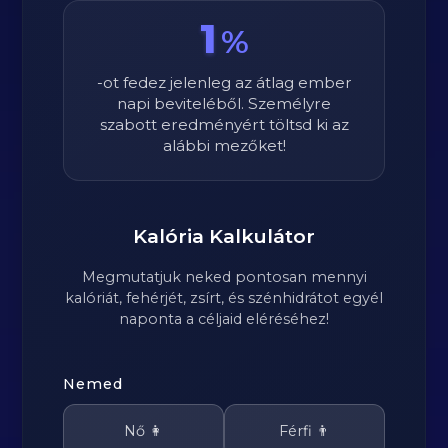
1
%
-ot fedez jelenleg az átlag ember
napi beviteléből. Személyre
szabott eredményért töltsd ki az
alábbi mezőket!
Kalória Kalkulátor
Megmutatjuk neked pontosan mennyi
kalóriát, fehérjét, zsírt, és szénhidrátot egyél
naponta a céljaid eléréséhez!
Nemed
Nő 👩
Férfi 👨