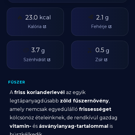
🔥
🥩
23.0
2.1
kcal
g
Kalória
Fehérje
🥔
3.7
🫒
0.5
g
g
Szénhidrát
Zsír
FŰSZER
A
friss korianderlevél
az egyik
legtápanyagdúsabb
zöld fűszernövény
,
amely nemcsak egyedülálló
frissességet
kölcsönöz ételeinknek, de rendkívül gazdag
vitamin-
és
ásványianyag-tartalommal
is
büszkélkedik.