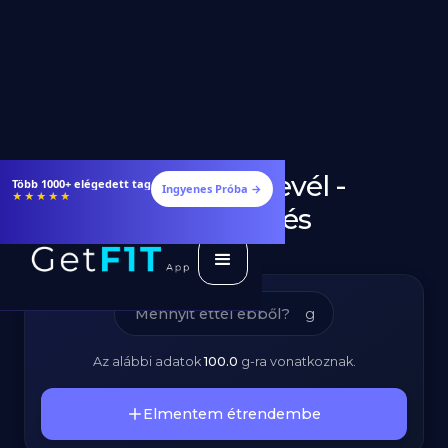
Friss Korianderlevél -
Étrendek, receptek és edzéstervek
Ingyenes Próba →
★★★★★
Kalóriatartalom és
Tápanyagok
g
Az alábbi adatok
100.0
g
-ra vonatkoznak.
Elmentem étrendembe