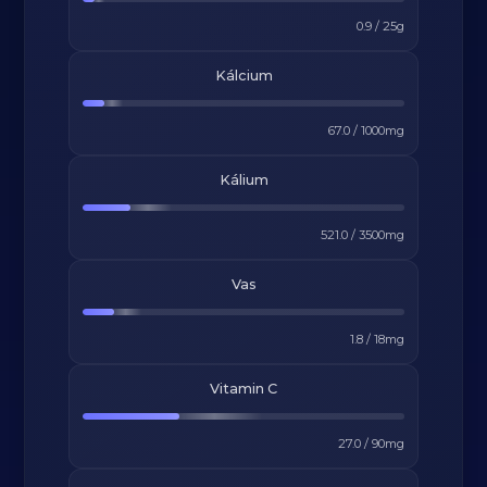
0.9
/
25
g
Kálcium
67.0
/
1000
mg
Kálium
521.0
/
3500
mg
Vas
1.8
/
18
mg
Vitamin C
27.0
/
90
mg