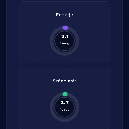
Fehérje
2.1
/
100
g
Szénhidrát
3.7
/
250
g