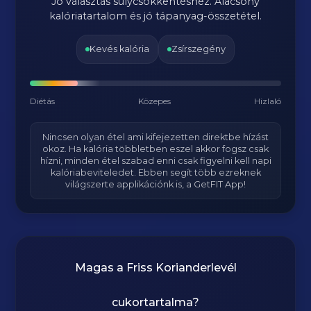
Jó választás súlycsökkentéshez. Alacsony
kalóriatartalom és jó tápanyag-összetétel.
Kevés kalória
Zsírszegény
Diétás
Közepes
Hizlaló
Nincsen olyan étel ami kifejezetten direktbe hízást
okoz. Ha kalória többletben eszel akkor fogsz csak
hízni, minden étel szabad enni csak figyelni kell napi
kalóriabeviteledet. Ebben segít több ezreknek
világszerte applikációnk is, a GetFIT App!
Magas a
Friss Korianderlevél
cukortartalma?