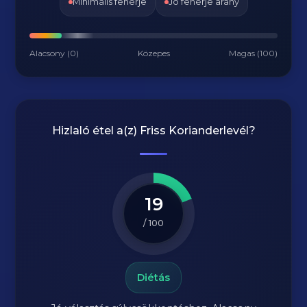
Minimális fehérje
Jó fehérje arány
Alacsony (0)
Közepes
Magas (100)
Hizlaló étel a(z)
Friss Korianderlevél
?
19
/ 100
Diétás