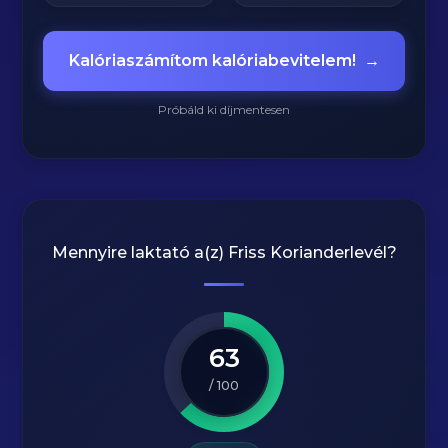
Kalóriaszámítom kalóriabevitelem!
→
Próbáld ki díjmentesen
Mennyire laktató a(z)
Friss Korianderlevél
?
63
/ 100