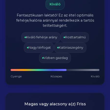
Kiváló
Fantasztikusan laktató! Ez az étel optimális
fehérje/kalória aránnyal rendelkezik a tartós
telítettségért.
Kiváló fehérje arány
Rosttartalmú
Nagy térfogat
Kalóriaszegény
Vízben gazdag
Gyenge
Közepes
Kiváló
Magas vagy alacsony a(z) Friss