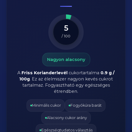
5
/ 100
Nagyon alacsony
A
Friss Korianderlevél
cukortartalma
0.9 g /
100g
. Ez az élelmiszer nagyon kevés cukrot
tartalmaz. Fogyasztható egy egészséges
étrendben.
Minimális cukor
Fogyókúra barát
Alacsony cukor arány
Egészségtudatos választás