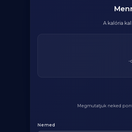
Men
A kalória k
-
Megmutatjuk neked pontosa
Nemed