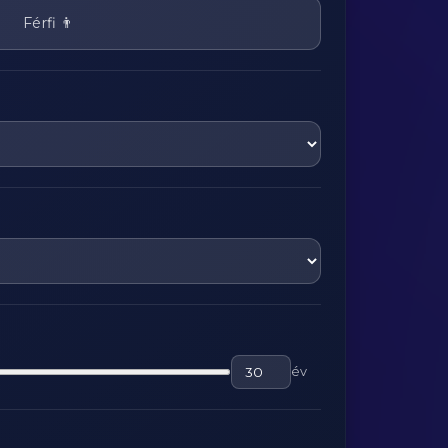
Férfi 👨
év