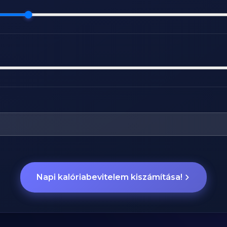
Napi kalóriabevitelem kiszámítása!