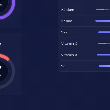
g
Kálcium
Kálium
Vas
Vitamin C
r
Vitamin A
Só
7
g