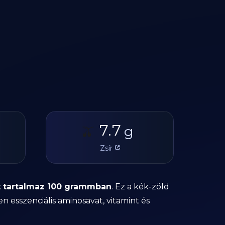
7.7
🫒
g
Zsír
rt tartalmaz 100 grammban
. Ez a kék-zöld
 esszenciális aminosavat, vitamint és