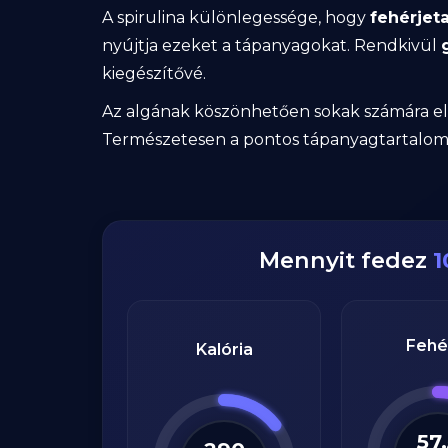
A spirulina különlegessége, hogy
fehérjet
nyújtja ezeket a tápanyagokat. Rendkivül
kiegészítővé.
Az algának köszönhetően sokak számára elér
Természetesen a pontos tápanyagtartalom 
Mennyit fedez
1
Fehé
Kalória
57