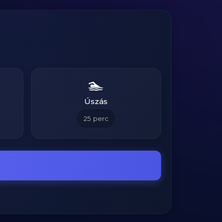
🏊
Úszás
25
perc