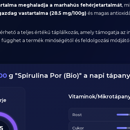
artalma meghaladja a marhahús fehérjetartalmát
, m
gazdag vastartalma (28.5 mg/100g)
és magas antioxidán
hető a teljes értékű táplálkozás, amely támogatja az im
függhet a termék minőségétől és feldolgozási módjától
00
g
"
Spirulina Por (Bio)
" a napi tápan
Vitaminok/Mikrotápan
rje
Rost
.5
Cukor