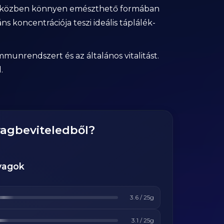
iközben könnyen emészthető formában
s koncentrációja teszi ideális táplálék-
munrendszert és az általános vitalitást.
.
yagbeviteledből?
yagok
3.6
/
25
g
3.1
/
25
g