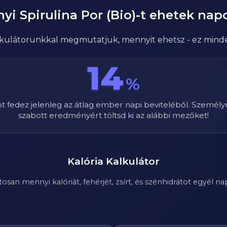
nyi
Spirulina Por (Bio)
-t ehetek nap
alkulátorunkkal megmutatjuk, mennyit ehetsz - ez mind
14
%
ot fedez jelenleg az átlag ember napi beviteléből. Személy
szabott eredményért töltsd ki az alábbi mezőket!
Kalória Kalkulátor
n mennyi kalóriát, fehérjét, zsírt, és szénhidrátot egyél nap