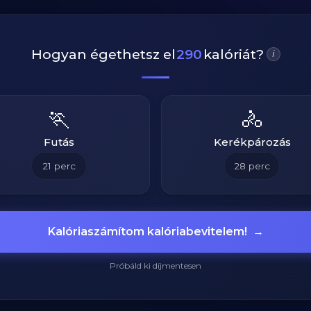
Hogyan égethetsz el
290
kalóriát?
i
🏃
🚴
Futás
Kerékpározás
21
perc
28
perc
Kalóriaszámítom kalóriabevitelem!
→
Próbáld ki díjmentesen