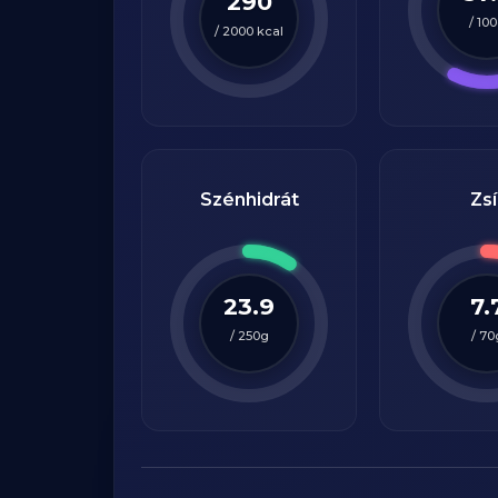
290
/
100
/
2000
kcal
Szénhidrát
Zsí
23.9
7.
/
250
g
/
70