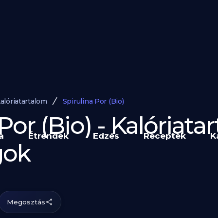
alóriatartalom
Spirulina Por (Bio)
Por (Bio) - Kalóriata
a
Étrendek
Edzés
Receptek
K
gok
Megosztás