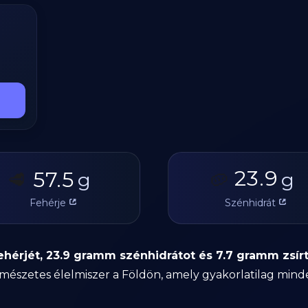
23.9
57.5
🥩
g
🥔
g
Fehérje
Szénhidrát
fehérjét, 23.9 gramm szénhidrátot és 7.7 gramm zsí
szetes élelmiszer a Földön, amely gyakorlatilag minden