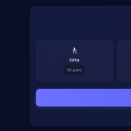
🚶
Séta
59
perc