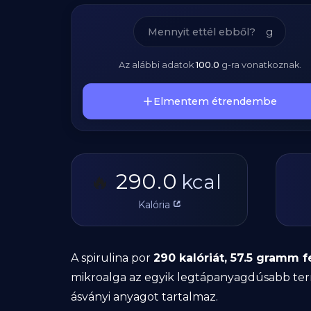
g
Az alábbi adatok
100.0
g
-ra vonatkoznak.
Elmentem étrendembe
290.0
🔥
kcal
Kalória
A spirulina por
290 kalóriát, 57.5 gramm 
mikroalga az egyik legtápanyagdúsabb termé
ásványi anyagot tartalmaz.