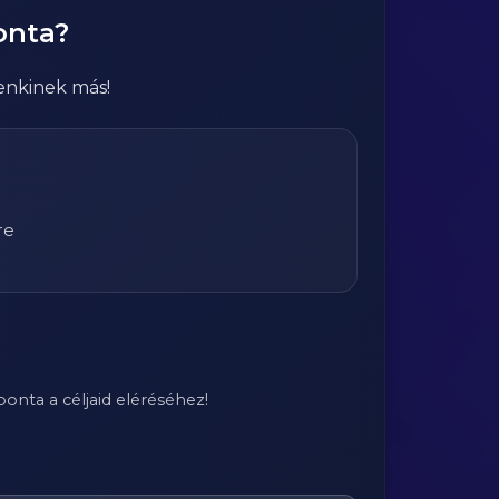
onta?
enkinek más!
re
onta a céljaid eléréséhez!