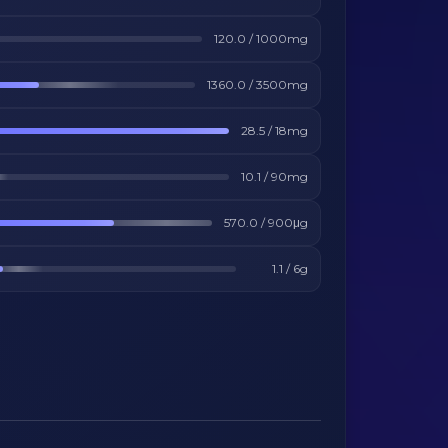
120.0
/
1000
mg
1360.0
/
3500
mg
28.5
/
18
mg
10.1
/
90
mg
570.0
/
900
μg
1.1
/
6
g