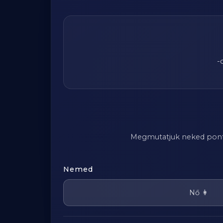
-
Megmutatjuk neked pontosa
Nemed
Nő 👩