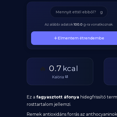
g
Az alábbi adatok
100.0
g
-ra vonatkoznak.
Elmentem étrendembe
0.7
🔥
kcal
Kalória
Ez a
fagyasztott áfonya
hidegfrissítő ter
rosttartalom jellemzi.
Remek antioxidáns forrás az anthocyaninok 