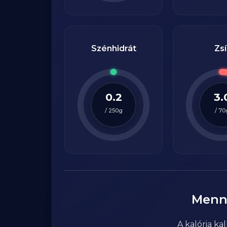
Szénhidrát
Zsí
0.2
3.
/
250
g
/
70
Menn
A kalória k