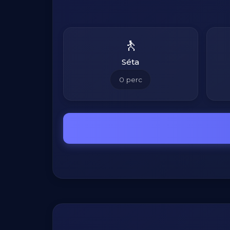
🚶
Séta
0
perc