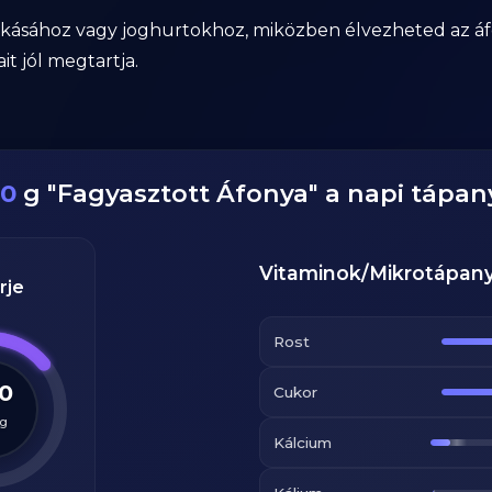
kásához vagy joghurtokhoz, miközben élvezheted az áfo
it jól megtartja.
00
g
"
Fagyasztott Áfonya
" a napi tápa
Vitaminok/Mikrotápan
rje
Rost
.0
Cukor
g
Kálcium