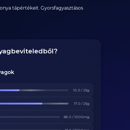
nya tápértékeit. Gyorsfagyasztásos
nyagbeviteledből?
yagok
10.0
/
25
g
17.0
/
25
g
68.0
/
1000
mg