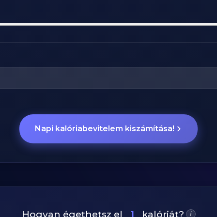
Napi kalóriabevitelem kiszámítása!
Hogyan égethetsz el
1
kalóriát?
i