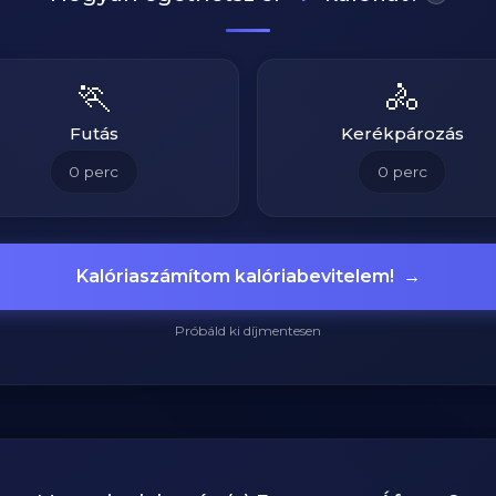
🏃
🚴
Futás
Kerékpározás
0
perc
0
perc
Kalóriaszámítom kalóriabevitelem!
→
Próbáld ki díjmentesen