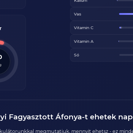
Kálium
Vas
Vitamin C
r
Vitamin A
Só
0
g
yi
Fagyasztott Áfonya
-t ehetek na
alkulátorunkkal megmutatjuk, mennyit ehetsz - ez mind