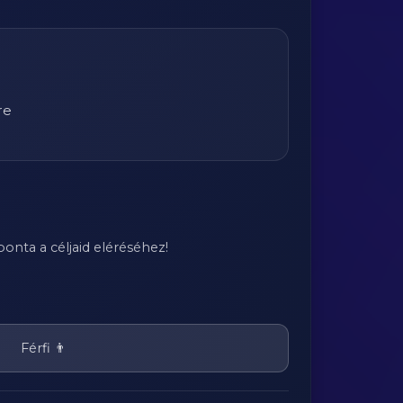
re
onta a céljaid eléréséhez!
Férfi 👨