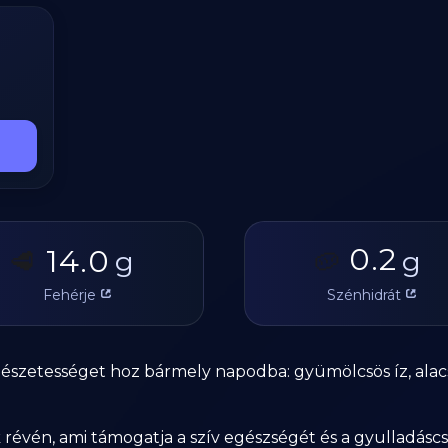
0.2
14.0
🥩
g
🥔
g
Fehérje
Szénhidrát
mészetességet hoz bármely napodba: gyümölcsös íz, alac
révén, ami támogatja a szív egészségét és a gyulladásc