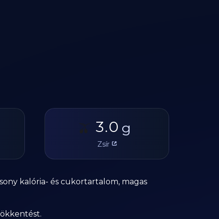
3.0
🫒
g
Zsír
sony kalória- és cukortartalom, magas
sökkentést.