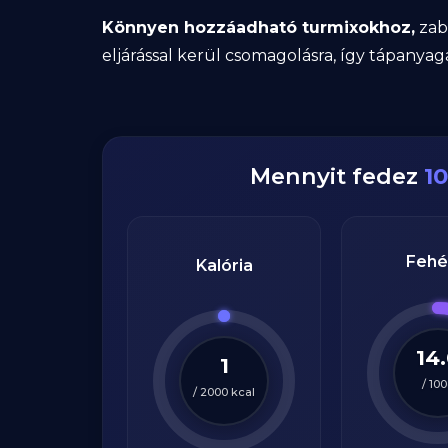
Könnyen hozzáadható turmixokhoz,
zab
eljárással kerül csomagolásra, így tápanyaga
Mennyit fedez
1
Fehé
Kalória
14
1
/
100
/
2000
kcal