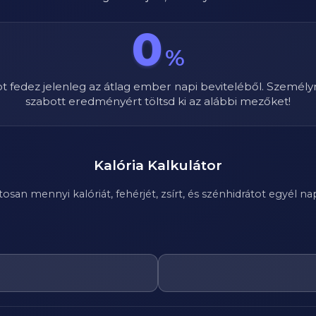
0
%
ot fedez jelenleg az átlag ember napi beviteléből. Személy
szabott eredményért töltsd ki az alábbi mezőket!
Kalória Kalkulátor
n mennyi kalóriát, fehérjét, zsírt, és szénhidrátot egyél nap