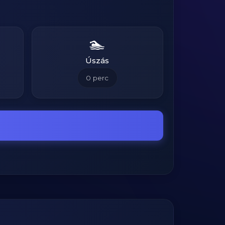
🏊
Úszás
0
perc