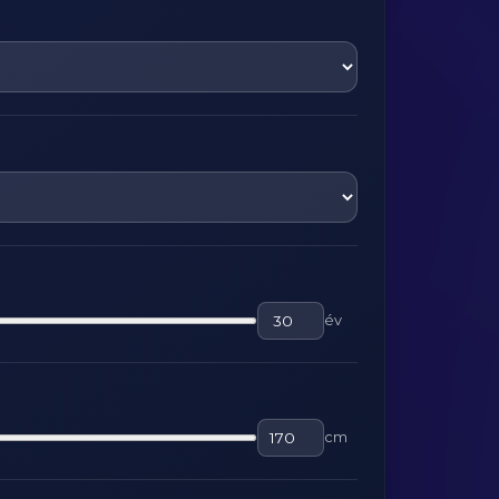
év
cm