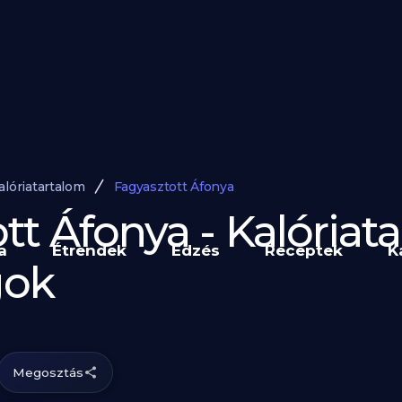
alóriatartalom
Fagyasztott Áfonya
tt Áfonya - Kalóriat
a
Étrendek
Edzés
Receptek
K
gok
Megosztás