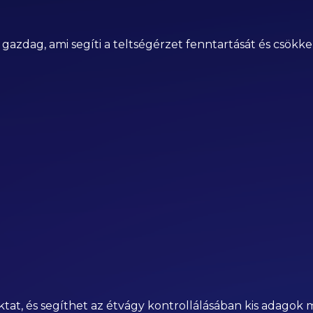
azdag, ami segíti a teltségérzet fenntartását és csökken
ktat, és segíthet az étvágy kontrollálásában kis adagok me