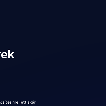
rek
dőzítés mellett akár