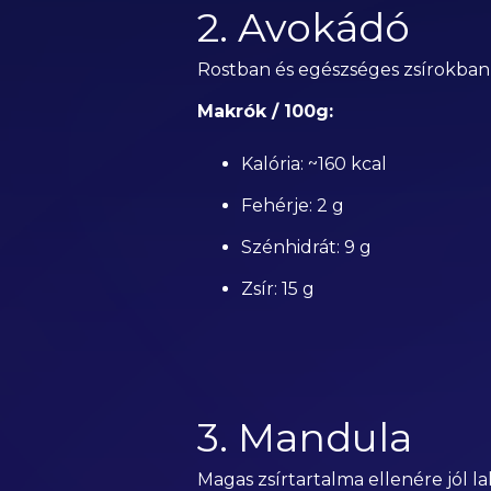
2. Avokádó
Rostban és egészséges zsírokban g
Makrók / 100g:
Kalória: ~160 kcal
Fehérje: 2 g
Szénhidrát: 9 g
Zsír: 15 g
3. Mandula
Magas zsírtartalma ellenére jól la