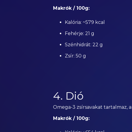
Makrók / 100g:
Kalória: ~579 kcal
Fehérje: 21 g
Szénhidrát: 22 g
Zsír: 50 g
4. Dió
Omega-3 zsírsavakat tartalmaz, a
Makrók / 100g: