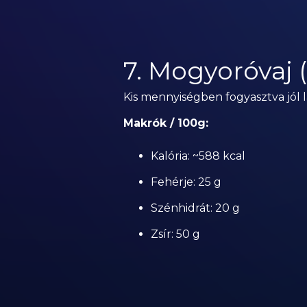
7. Mogyoróvaj
Kis mennyiségben fogyasztva jól 
Makrók / 100g:
Kalória: ~588 kcal
Fehérje: 25 g
Szénhidrát: 20 g
Zsír: 50 g