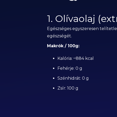
1. Olívaolaj (ex
Egészséges egyszeresen telítetle
egészségét.
Makrók / 100g:
Kalória: ~884 kcal
Fehérje: 0 g
Szénhidrát: 0 g
Zsír: 100 g