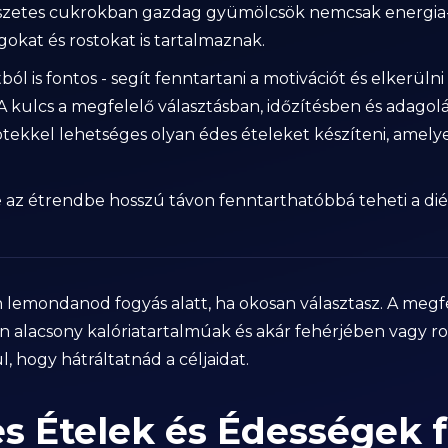
észetes cukrokban gazdag gyümölcsök nemcsak energia-
gokat és rostokat is tartalmaznak.
ól is fontos - segít fenntartani a motivációt és elkerüln
 kulcs a megfelelő választásban, időzítésben és adagolá
tekkel lehetséges olyan édes ételeket készíteni, amelye
 az étrendbe hosszú távon fenntarthatóbbá teheti a dié
n lemondanod fogyás alatt, ha okosan választasz. A megf
n alacsony kalóriatartalmúak és akár fehérjében vagy ro
, hogy hátráltatnád a céljaidat.
es Ételek és Édességek 