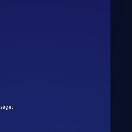
séget.