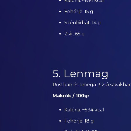
Kalória: ~654 kcal
Fehérje: 15 g
Szénhidrát: 14 g
Zsír: 65 g
5. Lenmag
Rostban és omega-3 zsírsavakban
Makrók / 100g:
Kalória: ~534 kcal
Fehérje: 18 g