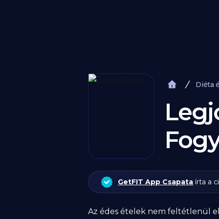
Diéta 
Legj
Fogy
GetFIT App Csapata
írta a c
Az édes ételek nem feltétlenül el