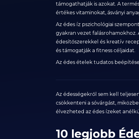
támogathatják is azokat. A term
értékes vitaminokat, ásványi anya
Az édes íz pszichológiai szempontb
gyakran vezet falásrohamokhoz. A
édesítőszerekkel és kreatív recep
és támogatják a fitness céljaidat.
Az édes ételek tudatos beépítése
Az édességekről sem kell teljese
csökkenteni a sóvárgást, miközbe
élvezheted az édes ízeket anélkül
10 legjobb Éd