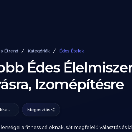
és Étrend
Kategóriák
Édes Ételek
obb Édes Élelmisze
ásra, Izomépítésre
ikket.
Megosztás
lenségei a fitness céloknak, sőt megfelelő választás és i