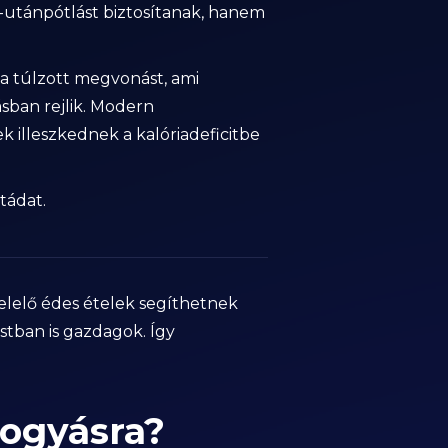
utánpótlást biztosítanak, hanem
i a túlzott megvonást, ami
sban rejlik. Modern
k illeszkednek a kalóriadeficitbe
tádat.
elelő édes ételek segíthetnek
stban is gazdagok. Így
fogyásra?