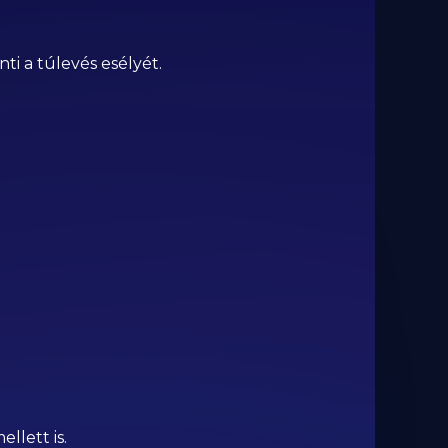
ti a túlevés esélyét.
llett is.