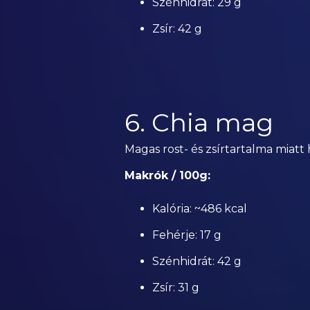
Szénhidrát: 29 g
Zsír: 42 g
6. Chia mag
Magas rost- és zsírtartalma miatt 
Makrók / 100g:
Kalória: ~486 kcal
Fehérje: 17 g
Szénhidrát: 42 g
Zsír: 31 g