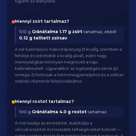
figyelni az arányokra.
Mennyi zsírt tartalmaz?
100 g
Gránátalma
1.17 g zsírt
tartalmaz, ebből
0.12 g telített zsírsav
.
A zsír kalóriasűrű makrotápanyag (9 kcal/g, szemben a
fehérje és szénhidrát 4 kcal/g-jával), ezért nagy
mennyiségben könnyen megnöveli a napi
kalóriabevitelt. Ugyanakkor az egészséges zsírok (pl.
omega-3) fontosak a hormonegyensúlyhoz és a zsírban
oldódó vitaminok felszívódásához.
Mennyi rostot tartalmaz?
100 g
Gránátalma
4.0 g rostot
tartalmaz.
A rost lassítja az emésztést, stabilizálja a
vércukorszintet és hosszabb teltségérzetet biztosít —
ezért a rostos ételek fogyásnál különösen hasznosak. A