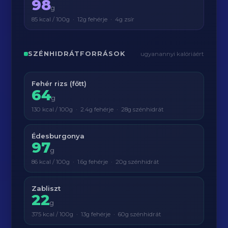
98
g
85 kcal / 100g · 12g fehérje · 4g zsír
SZÉNHIDRÁTFORRÁSOK
ugyanannyi kalóriáért
Fehér rizs (főtt)
64
g
130 kcal / 100g · 2.4g fehérje · 28g szénhidrát
Édesburgonya
97
g
86 kcal / 100g · 1.6g fehérje · 20g szénhidrát
Zabliszt
22
g
375 kcal / 100g · 13g fehérje · 60g szénhidrát