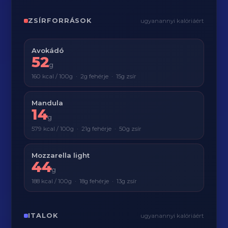
ZSÍRFORRÁSOK
ugyanannyi kalóriáért
Avokádó
52
g
160 kcal / 100g · 2g fehérje · 15g zsír
Mandula
14
g
579 kcal / 100g · 21g fehérje · 50g zsír
Mozzarella light
44
g
188 kcal / 100g · 18g fehérje · 13g zsír
ITALOK
ugyanannyi kalóriáért