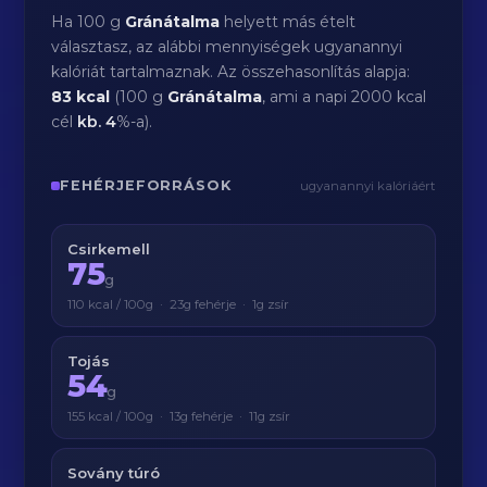
Ha 100 g
Gránátalma
helyett más ételt
választasz, az alábbi mennyiségek ugyanannyi
kalóriát tartalmaznak. Az összehasonlítás alapja:
83 kcal
(100 g
Gránátalma
, ami a napi 2000 kcal
cél
kb.
4
%-a).
FEHÉRJEFORRÁSOK
ugyanannyi kalóriáért
Csirkemell
75
g
110 kcal / 100g · 23g fehérje · 1g zsír
Tojás
54
g
155 kcal / 100g · 13g fehérje · 11g zsír
Sovány túró