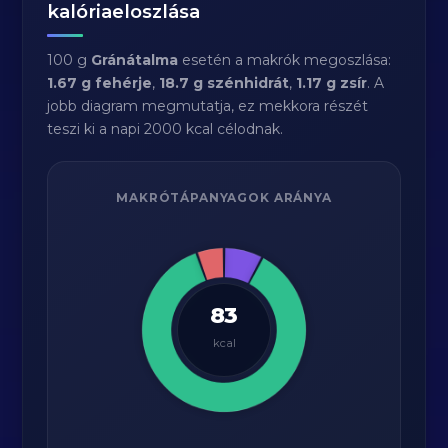
kalóriaeloszlása
100 g
Gránátalma
esetén a makrók megoszlása:
1.67 g fehérje
,
18.7 g szénhidrát
,
1.17 g zsír
. A
jobb diagram megmutatja, ez mekkora részét
teszi ki a napi 2000 kcal célodnak.
MAKRÓTÁPANYAGOK ARÁNYA
83
kcal