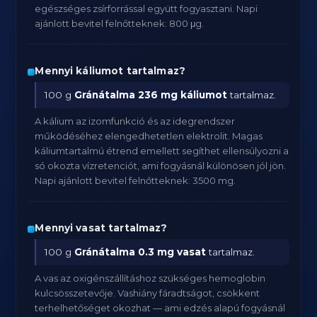
egészséges zsírforrással együtt fogyasztani. Napi
ajánlott bevitel felnőtteknek: 800 μg.
Mennyi káliumot tartalmaz?
100 g
Gránátalma
236 mg káliumot
tartalmaz.
A kálium az izomfunkció és az idegrendszer
működéséhez elengedhetetlen elektrolit. Magas
káliumtartalmú étrend emellett segíthet ellensúlyozni a
só okozta vízretenciót, ami fogyásnál különösen jól jön.
Napi ajánlott bevitel felnőtteknek: 3500 mg.
Mennyi vasat tartalmaz?
100 g
Gránátalma
0.3 mg vasat
tartalmaz.
A vas az oxigénszállításhoz szükséges hemoglobin
kulcsösszetevője. Vashiány fáradtságot, csökkent
terhelhetőséget okozhat — ami edzés alapú fogyásnál