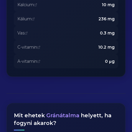
Kalcium
10
mg
Kálium
236
mg
Vas
0.3
mg
C-vitamin
10.2
mg
A-vitamin
0
μg
Mit ehetek
Gránátalma
helyett, ha
fogyni akarok?