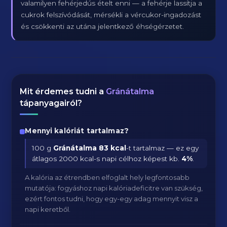
valamilyen fehérjedús ételt enni — a fehérje lassítja a
cukrok felszívódását, mérsékli a vércukor-ingadozást
és csökkenti az utána jelentkező éhségérzetet.
Mit érdemes tudni a
Gránátalma
tápanyagairól?
Mennyi kalóriát tartalmaz?
100 g
Gránátalma
83 kcal
-t tartalmaz — ez egy
átlagos 2000 kcal-s napi célhoz képest kb.
4
%
.
A kalória az étrendben elfoglalt hely legfontosabb
mutatója: fogyáshoz napi kalóriadeficitre van szükség,
ezért fontos tudni, hogy egy-egy adag mennyit visz a
napi keretből.