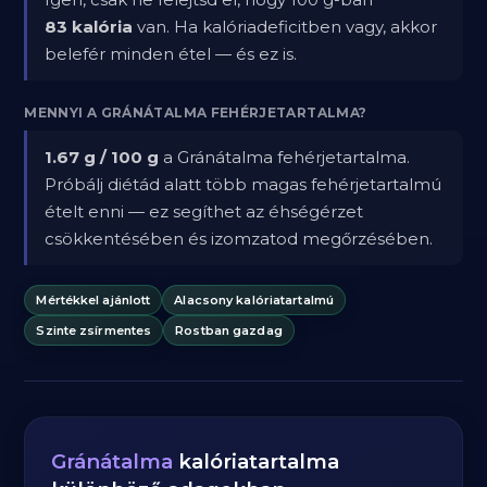
83 kalória
van. Ha kalóriadeficitben vagy, akkor
belefér minden étel — és ez is.
MENNYI A GRÁNÁTALMA FEHÉRJETARTALMA?
1.67 g / 100 g
a Gránátalma fehérjetartalma.
Próbálj diétád alatt több magas fehérjetartalmú
ételt enni — ez segíthet az éhségérzet
csökkentésében és izomzatod megőrzésében.
Mértékkel ajánlott
Alacsony kalóriatartalmú
Szinte zsírmentes
Rostban gazdag
Gránátalma
kalóriatartalma