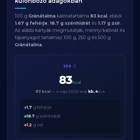
különböző adagokban
100 g
Gránátalma
kalóriatartalma
83 kcal
, ebből
1.67 g fehérje
,
18.7 g szénhidrát
és
1.17 g zsír
.
Az alábbi kártyák megmutatják, mennyi kalóriát és
tápanyagot tartalmaz 100 g, 250 g és 500 g
Gránátalma
.
100
G
83
kcal
83 kcal
— a napi 2000 kcal
kb.
4
%-a
1.7
g fehérje
18.7
g szénhidrát
1.2
g zsír