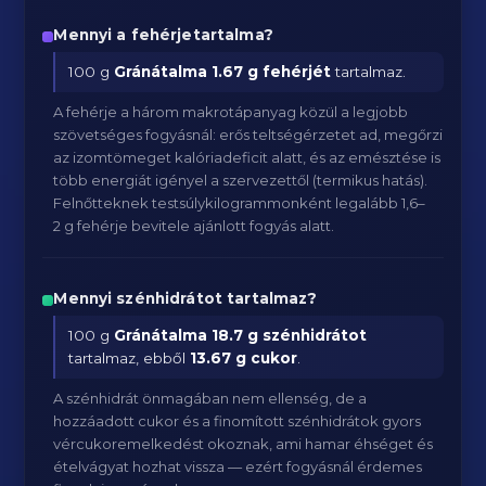
Mennyi a fehérjetartalma?
100 g
Gránátalma
1.67 g fehérjét
tartalmaz.
A fehérje a három makrotápanyag közül a legjobb
szövetséges fogyásnál: erős teltségérzetet ad, megőrzi
az izomtömeget kalóriadeficit alatt, és az emésztése is
több energiát igényel a szervezettől (termikus hatás).
Felnőtteknek testsúlykilogrammonként legalább 1,6–
2 g fehérje bevitele ajánlott fogyás alatt.
Mennyi szénhidrátot tartalmaz?
100 g
Gránátalma
18.7 g szénhidrátot
tartalmaz, ebből
13.67 g cukor
.
A szénhidrát önmagában nem ellenség, de a
hozzáadott cukor és a finomított szénhidrátok gyors
vércukoremelkedést okoznak, ami hamar éhséget és
ételvágyat hozhat vissza — ezért fogyásnál érdemes