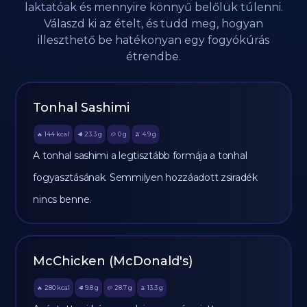
laktatóak és mennyire könnyű belőlük túlenni.
Válaszd ki az ételt, és tudd meg, hogyan
illeszthető be hatékonyan egy fogyókúrás
étrendbe.
Tonhal Sashimi
144
kcal
23.3
g
0
g
4.9
g
🔥
🥩
🥔
🫒
A tonhal sashimi a legtisztább formája a tonhal
fogyasztásának. Semmilyen hozzáadott zsiradék
nincs benne.
McChicken (McDonald's)
280
kcal
9.8
g
28.7
g
13.3
g
🔥
🥩
🥔
🫒