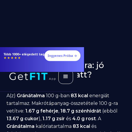
Több 1000+ elégedett tag
Ingyenes Próba →
★★★★★
Gránátalma fogyásra: jó
választás diéta alatt?
GetFIT App
Írta -
March 19, 2026
A(z)
Gránátalma
100 g-ban
83 kcal
energiát
tartalmaz. Makrótápanyag-összetétele 100 g-ra
vetítve:
1.67 g fehérje
,
18.7 g szénhidrát
(ebből
13.67 g cukor
),
1.17 g zsír
és
4.0 g rost
. A
Gránátalma
kalóriatartalma
83 kcal
és