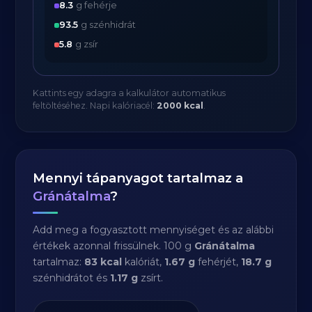
8.3
g fehérje
93.5
g szénhidrát
5.8
g zsír
Kattints egy adagra a kalkulátor automatikus
feltöltéséhez. Napi kalóriacél:
2000 kcal
.
Mennyi tápanyagot tartalmaz a
Gránátalma
?
Add meg a fogyasztott mennyiséget és az alábbi
értékek azonnal frissülnek. 100 g
Gránátalma
tartalmaz:
83 kcal
kalóriát,
1.67 g
fehérjét,
18.7 g
szénhidrátot és
1.17 g
zsírt.