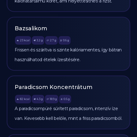
kalóriatartalmú köret, ami helyettesítheti a rizst.
Bazsalikom
23
kcal
3.2
g
2.7
g
0.6
g
🔥
🥩
🥔
🫒
Frissen és szárítva is szinte kalóriamentes, így bátran
használhatod ételek ízesítésére.
Paradicsom Koncentrátum
82
kcal
4.3
g
18.9
g
0.5
g
🔥
🥩
🥔
🫒
A paradicsompüré sűrített paradicsom, intenzív íze
van. Kevesebb kell belőle, mint a friss paradicsomból.