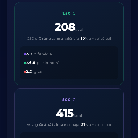
250
G
208
kcal
250 g
Gránátalma
kalóriája:
10
% a napi célból
4.2
g fehérje
46.8
g szénhidrát
2.9
g zsír
500
G
415
kcal
500 g
Gránátalma
kalóriája:
21
% a napi célból