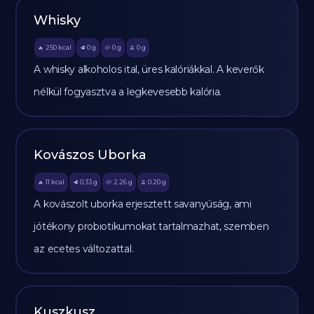
Whisky
250
kcal
0
g
0
g
0
g
🔥
🥩
🥔
🫒
A whisky alkoholos ital, üres kalóriákkal. A keverők
nélkül fogyasztva a legkevesebb kalória.
Kovászos Uborka
11
kcal
0.33
g
2.26
g
0.20
g
🔥
🥩
🥔
🫒
A kovászolt uborka erjesztett savanyúság, ami
jótékony probiotikumokat tartalmazhat, szemben
az ecetes változattal.
Kuszkusz