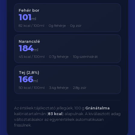
Fehér bor
101
ml
82 kcal / 100ml · 0g fehérje · 0g zsír
Narancslé
184
ml
45 kcal / 100ml · 0.7g fehérje · 10g szénhidrát
Tej (2,8%)
166
ml
50 kcal / 100ml · 3.4g fehérje · 2.8g zsír
Az értékek tájékoztató jellegűek, 100 g
Gránátalma
kalóriatartalmán (
83 kcal
) alapulnak. A kiválasztott adag
változtatásakor az egyenértékek automatikusan
frissülnek.