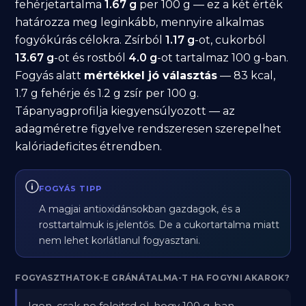
fehérjetartalma
1.67 g
per 100 g — ez a két érték
határozza meg leginkább, mennyire alkalmas
fogyókúrás célokra. Zsírból
1.17 g
-ot, cukorból
13.67 g
-ot és rostból
4.0 g
-ot tartalmaz 100 g-ban.
Fogyás alatt
mértékkel jó választás
— 83 kcal,
1.7 g fehérje és 1.2 g zsír per 100 g.
Tápanyagprofilja kiegyensúlyozott — az
adagméretre figyelve rendszeresen szerepelhet
kalóriadeficites étrendben.
FOGYÁS TIPP
A magjai antioxidánsokban gazdagok, és a
rosttartalmuk is jelentős. De a cukortartalma miatt
nem lehet korlátlanul fogyasztani.
FOGYASZTHATOK-E GRÁNÁTALMA-T HA FOGYNI AKAROK?
Igen, csak ne felejtsd el, hogy 100 g-ban