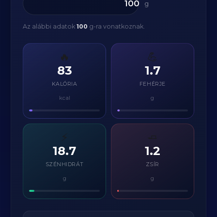
g
Az alábbi adatok
100
g-ra vonatkoznak.
🔥
💪
83
1.7
KALÓRIA
FEHÉRJE
kcal
g
⚡
🧈
18.7
1.2
SZÉNHIDRÁT
ZSÍR
g
g