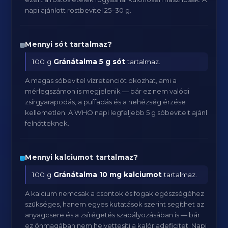
napi ajánlott rostbevitel 25–30 g.
Mennyi sót tartalmaz?
100 g
Gránátalma
5 g sót
tartalmaz.
A magas sóbevitel vízretenciót okozhat, ami a
mérlegszámon is megjelenik — bár ez nem valódi
zsírgyarapodás, a puffadás és a nehézség érzése
kellemetlen. A WHO napi legfeljebb 5 g sóbevitelt ajánl
felnőtteknek.
Mennyi kalciumot tartalmaz?
100 g
Gránátalma
10 mg kalciumot
tartalmaz.
A kalcium nemcsak a csontok és fogak egészségéhez
szükséges, hanem egyes kutatások szerint segíthet az
anyagcsere és a zsírégetés szabályozásában is — bár
ez önmagában nem helyettesíti a kalóriadeficitet. Napi