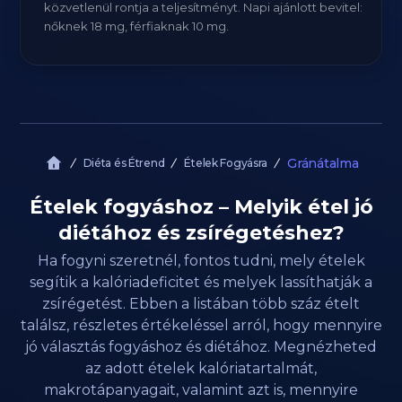
közvetlenül rontja a teljesítményt. Napi ajánlott bevitel:
nőknek 18 mg, férfiaknak 10 mg.
Gránátalma
Diéta és Étrend
Ételek Fogyásra
Ételek fogyáshoz – Melyik étel jó
diétához és zsírégetéshez?
Ha fogyni szeretnél, fontos tudni, mely ételek
segítik a kalóriadeficitet és melyek lassíthatják a
zsírégetést. Ebben a listában több száz ételt
találsz, részletes értékeléssel arról, hogy mennyire
jó választás fogyáshoz és diétához. Megnézheted
az adott ételek kalóriatartalmát,
makrotápanyagait, valamint azt is, mennyire