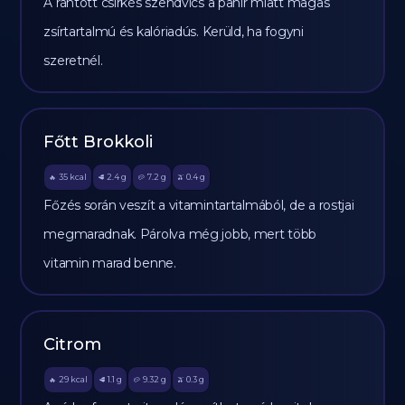
A rántott csirkés szendvics a panír miatt magas
zsírtartalmú és kalóriadús. Kerüld, ha fogyni
szeretnél.
Főtt Brokkoli
35
kcal
2.4
g
7.2
g
0.4
g
🔥
🥩
🥔
🫒
Főzés során veszít a vitamintartalmából, de a rostjai
megmaradnak. Párolva még jobb, mert több
vitamin marad benne.
Citrom
29
kcal
1.1
g
9.32
g
0.3
g
🔥
🥩
🥔
🫒