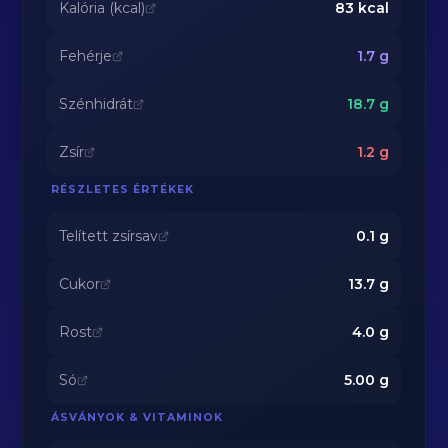
Kalória (kcal)
83
kcal
Fehérje
1.7
g
Szénhidrát
18.7
g
Zsír
1.2
g
RÉSZLETES ÉRTÉKEK
Telített zsírsav
0.1
g
Cukor
13.7
g
Rost
4.0
g
Só
5.00
g
ÁSVÁNYOK & VITAMINOK