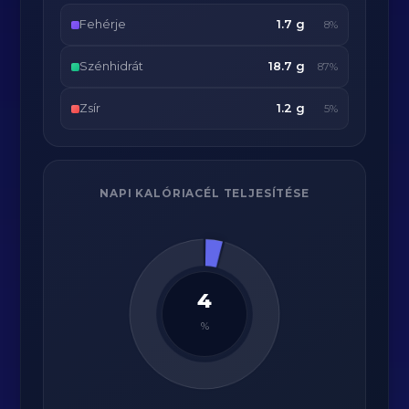
Fehérje
1.7 g
8%
Szénhidrát
18.7 g
87%
Zsír
1.2 g
5%
NAPI KALÓRIACÉL TELJESÍTÉSE
4
%