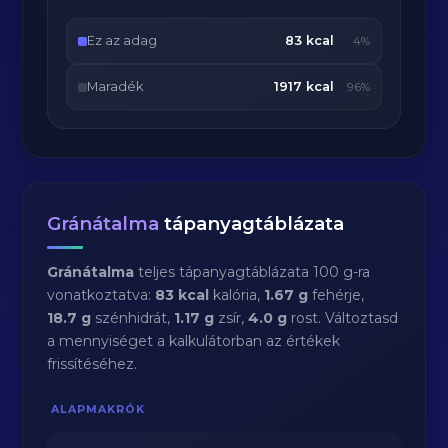
Ez az adag
83 kcal
4%
Maradék
1917 kcal
96%
Gránátalma
tápanyagtáblázata
Gránátalma
teljes tápanyagtáblázata 100 g-ra
vonatkoztatva:
83 kcal
kalória,
1.67 g
fehérje,
18.7 g
szénhidrát,
1.17 g
zsír,
4.0 g
rost. Változtasd
a mennyiséget a kalkulátorban az értékek
frissítéséhez.
ALAPMAKRÓK