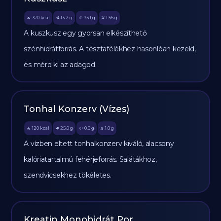
370
kcal
13.2
g
73.1
g
1.56
g
🔥
🥩
🥔
🫒
A kuszkusz egy gyorsan elkészíthető
szénhidrátforrás. A tésztafélékhez hasonlóan kezeld,
és mérd ki az adagod.
Tonhal Konzerv (Vízes)
120
kcal
25.0
g
0.0
g
1.0
g
🔥
🥩
🥔
🫒
A vízben eltett tonhalkonzerv kiváló, alacsony
kalóriatartalmú fehérjeforrás. Salátákhoz,
szendvicsekhez tökéletes.
Kreatin Monohidrát Por