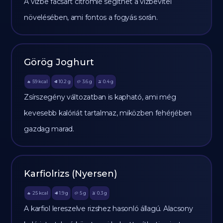
A vízbe facsart citromlé segíthet a vízbevitel
növelésében, ami fontos a fogyás során.
Görög Joghurt
59
kcal
10.2
g
3.6
g
0.4
g
🔥
🥩
🥔
🫒
Zsírszegény változatban is kapható, ami még
kevesebb kalóriát tartalmaz, miközben fehérjében
gazdag marad.
Karfiolrizs (Nyersen)
25
kcal
1.9
g
5
g
0.3
g
🔥
🥩
🥔
🫒
A karfiol lereszelve rizshez hasonló állagú. Alacsony