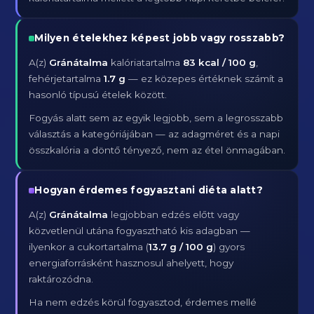
Milyen ételekhez képest jobb vagy rosszabb?
A(z)
Gránátalma
kalóriatartalma
83 kcal / 100 g
,
fehérjetartalma
1.7 g
— ez közepes értéknek számít a
hasonló típusú ételek között.
Fogyás alatt sem az egyik legjobb, sem a legrosszabb
választás a kategóriájában — az adagméret és a napi
összkalória a döntő tényező, nem az étel önmagában.
Hogyan érdemes fogyasztani diéta alatt?
A(z)
Gránátalma
legjobban edzés előtt vagy
közvetlenül utána fogyasztható kis adagban —
ilyenkor a cukortartalma (
13.7 g / 100 g
) gyors
energiaforrásként hasznosul ahelyett, hogy
raktározódna.
Ha nem edzés körül fogyasztod, érdemes mellé