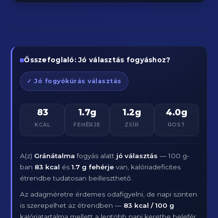
Összefoglaló: Jó választás fogyáshoz?
✓ Jó fogyókúrás választás
83
1.7g
1.2g
4.0g
KCAL
FEHÉRJE
ZSÍR
ROST
A(z)
Gránátalma
fogyás alatt
jó választás
— 100 g-
ban
83 kcal
és
1.7 g fehérje
van, kalóriadeficites
étrendbe tudatosan beilleszthető.
Az adagméretre érdemes odafigyelni, de napi szinten
is szerepelhet az étrendben —
83 kcal / 100 g
kalóriatartalma mellett a legtöbb napi keretbe belefér.