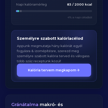
Napi kalóriamérleg
83
/
2000
kcal
4
% a napi célodból
Személyre szabott kalóriacélod
Appunk megmutatja hány kalóriát egyél
fogyásra & izomépítésre, szerezd meg
személyre szabott kalória terved és válogass
több száz receptünk közül!
Kalória tervem megkapom
Gránátalma
makró- és