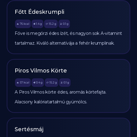
Főtt Édeskrumpli
76
kcal
1.4
g
15.2
g
0.1
g
🔥
🥩
🥔
🫒
Főve is megőrzi édes ízét, és nagyon sok A-vitamint
tartalmaz. Kiváló alternatívája a fehér krumplinak.
Piros Vilmos Körte
57
kcal
0.4
g
15.2
g
0.1
g
🔥
🥩
🥔
🫒
A Piros Vilmos körte édes, aromás körtefajta.
Alacsony kalóriatartalmú gyümölcs.
Sertésmáj