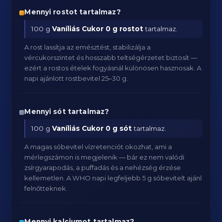
Mennyi rostot tartalmaz?
100 g
Vaníliás Cukor
0 g rostot
tartalmaz.
A rost lassítja az emésztést, stabilizálja a
vércukorszintet és hosszabb teltségérzetet biztosít —
ezért a rostos ételek fogyásnál különösen hasznosak. A
napi ajánlott rostbevitel 25–30 g.
Mennyi sót tartalmaz?
100 g
Vaníliás Cukor
0 g sót
tartalmaz.
A magas sóbevitel vízretenciót okozhat, ami a
mérlegszámon is megjelenik — bár ez nem valódi
zsírgyarapodás, a puffadás és a nehézség érzése
kellemetlen. A WHO napi legfeljebb 5 g sóbevitelt ajánl
felnőtteknek.
Mennyi kalciumot tartalmaz?