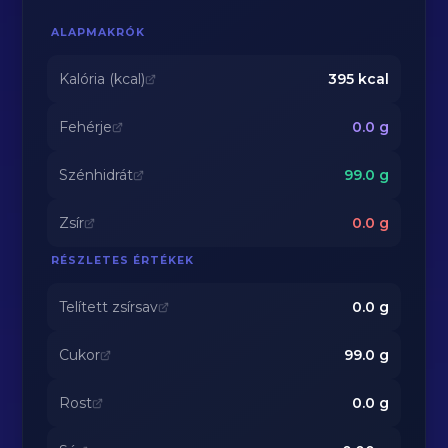
ALAPMAKRÓK
Kalória (kcal)
395
kcal
Fehérje
0.0
g
Szénhidrát
99.0
g
Zsír
0.0
g
RÉSZLETES ÉRTÉKEK
Telített zsírsav
0.0
g
Cukor
99.0
g
Rost
0.0
g