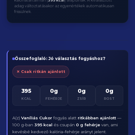
kalóriatartalmán (
395 kcal
) alapulnak. A kiválasztott
adag változtatásakor az egyenértékek automatikusan
frissülnek.
Összefoglaló: Jó választás fogyáshoz?
✕ Csak ritkán ajánlott
395
0g
0g
0g
KCAL
FEHÉRJE
ZSÍR
ROST
A(z)
Vaníliás Cukor
fogyás alatt
ritkábban ajánlott
—
100 g-ban
395 kcal
és csupán
0 g fehérje
van, ami
kevésbé kedvező kalória–fehérje arányt jelent.