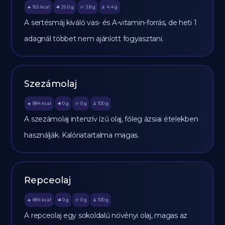
165
kcal
26.0
g
3.8
g
4.4
g
🔥
🥩
🥔
🫒
A sertésmáj kiváló vas- és A-vitamin-forrás, de heti 1
adagnál többet nem ajánlott fogyasztani.
Szezámolaj
884
kcal
0
g
0
g
100
g
🔥
🥩
🥔
🫒
A szezámolaj intenzív ízű olaj, főleg ázsiai ételekben
használják. Kalóriatartalma magas.
Repceolaj
884
kcal
0
g
0
g
100
g
🔥
🥩
🥔
🫒
A repceolaj egy sokoldalú növényi olaj, magas az