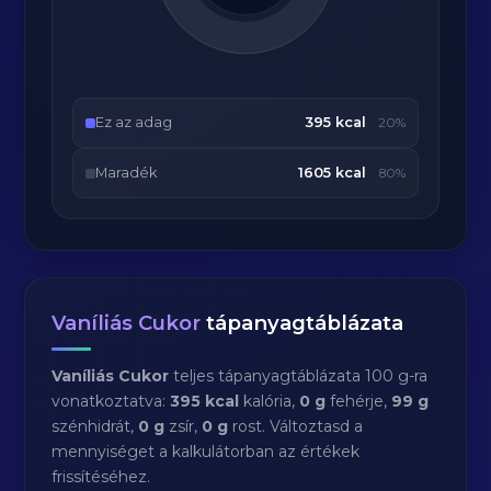
Ez az adag
395 kcal
20%
Maradék
1605 kcal
80%
Vaníliás Cukor
tápanyagtáblázata
Vaníliás Cukor
teljes tápanyagtáblázata 100 g-ra
vonatkoztatva:
395 kcal
kalória,
0 g
fehérje,
99 g
szénhidrát,
0 g
zsír,
0 g
rost. Változtasd a
mennyiséget a kalkulátorban az értékek
frissítéséhez.