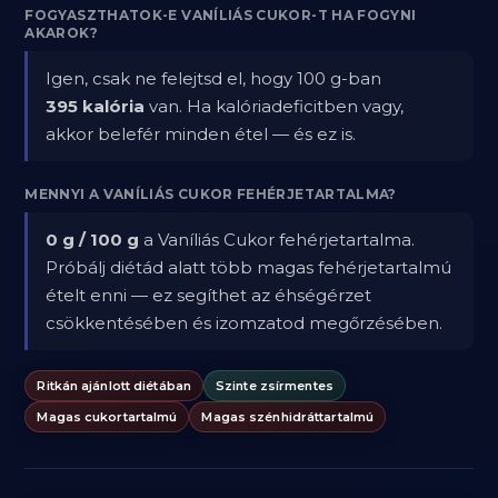
FOGYASZTHATOK-E VANÍLIÁS CUKOR-T HA FOGYNI
AKAROK?
Igen, csak ne felejtsd el, hogy 100 g-ban
395 kalória
van. Ha kalóriadeficitben vagy,
akkor belefér minden étel — és ez is.
MENNYI A VANÍLIÁS CUKOR FEHÉRJETARTALMA?
0 g / 100 g
a Vaníliás Cukor fehérjetartalma.
Próbálj diétád alatt több magas fehérjetartalmú
ételt enni — ez segíthet az éhségérzet
csökkentésében és izomzatod megőrzésében.
Ritkán ajánlott diétában
Szinte zsírmentes
Magas cukortartalmú
Magas szénhidráttartalmú