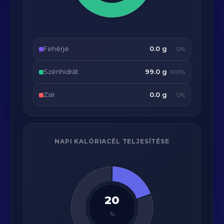
Fehérje
0.0 g
0%
Szénhidrát
99.0 g
100%
Zsír
0.0 g
0%
NAPI KALÓRIACÉL TELJESÍTÉSE
20
%