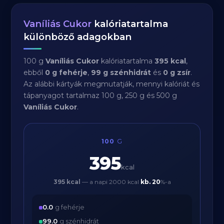
Vaníliás Cukor
kalóriatartalma
különböző adagokban
100 g
Vaníliás Cukor
kalóriatartalma
395 kcal
,
ebből
0 g fehérje
,
99 g szénhidrát
és
0 g zsír
.
Az alábbi kártyák megmutatják, mennyi kalóriát és
tápanyagot tartalmaz 100 g, 250 g és 500 g
Vaníliás Cukor
.
100
G
395
kcal
395 kcal
— a napi 2000 kcal
kb.
20
%-a
0.0
g fehérje
99.0
g szénhidrát