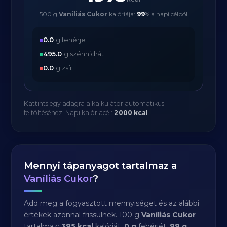
500 g
Vaníliás Cukor
kalóriája:
99
% a napi célból
0.0
g fehérje
495.0
g szénhidrát
0.0
g zsír
Kattints egy adagra a kalkulátor automatikus
feltöltéséhez. Napi kalóriacél:
2000 kcal
.
Mennyi tápanyagot tartalmaz a
Vaníliás Cukor
?
Add meg a fogyasztott mennyiséget és az alábbi
értékek azonnal frissülnek. 100 g
Vaníliás Cukor
tartalmaz:
395 kcal
kalóriát,
0 g
fehérjét,
99 g