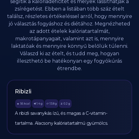
segítik a kalóriadeficitet és melyek lassíthatják a
zsírégetést. Ebben a listában több száz ételt
találsz, részletes értékeléssel arról, hogy mennyire
jó választás fogyáshoz és diétához. Megnézheted
az adott ételek kalóriatartalmát,
makrotápanyagait, valamint azt is, mennyire
laktatóak és mennyire könnyű belőlük túlenni.
Válaszd ki az ételt, és tudd meg, hogyan
illeszthető be hatékonyan egy fogyókúrás
étrendbe.
Ribizli
56
kcal
1.4
g
13.8
g
0.2
g
🔥
🥩
🥔
🫒
A ribizli savanykás ízű, és magas a C-vitamin-
tartalma. Alacsony kalóriatartalmú gyümölcs.