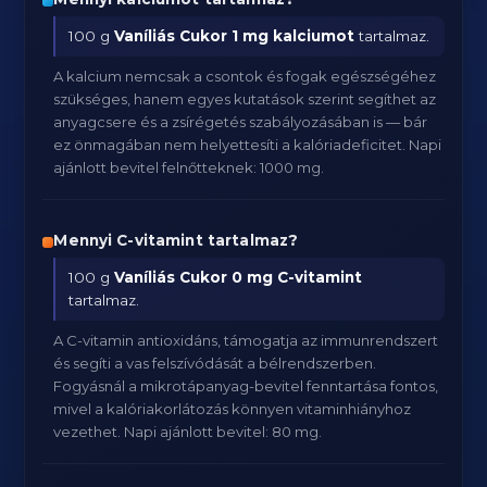
100 g
Vaníliás Cukor
1 mg kalciumot
tartalmaz.
A kalcium nemcsak a csontok és fogak egészségéhez
szükséges, hanem egyes kutatások szerint segíthet az
anyagcsere és a zsírégetés szabályozásában is — bár
ez önmagában nem helyettesíti a kalóriadeficitet. Napi
ajánlott bevitel felnőtteknek: 1000 mg.
Mennyi C-vitamint tartalmaz?
100 g
Vaníliás Cukor
0 mg C-vitamint
tartalmaz.
A C-vitamin antioxidáns, támogatja az immunrendszert
és segíti a vas felszívódását a bélrendszerben.
Fogyásnál a mikrotápanyag-bevitel fenntartása fontos,
mivel a kalóriakorlátozás könnyen vitaminhiányhoz
vezethet. Napi ajánlott bevitel: 80 mg.