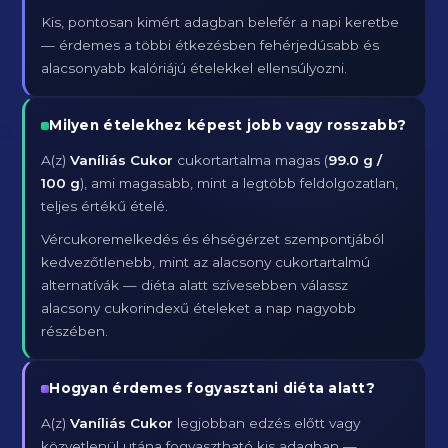
Kis, pontosan kimért adagban belefér a napi keretbe
— érdemes a többi étkezésben fehérjedúsabb és
alacsonyabb kalóriájú ételekkel ellensúlyozni.
Milyen ételekhez képest jobb vagy rosszabb?
A(z)
Vaníliás Cukor
cukortartalma magas (
99.0 g /
100 g
), ami magasabb, mint a legtöbb feldolgozatlan,
teljes értékű ételé.
Vércukoremelkedés és éhségérzet szempontjából
kedvezőtlenebb, mint az alacsony cukortartalmú
alternatívák — diéta alatt szívesebben válassz
alacsony cukorindexű ételeket a nap nagyobb
részében.
Hogyan érdemes fogyasztani diéta alatt?
A(z)
Vaníliás Cukor
legjobban edzés előtt vagy
közvetlenül utána fogyasztható kis adagban —