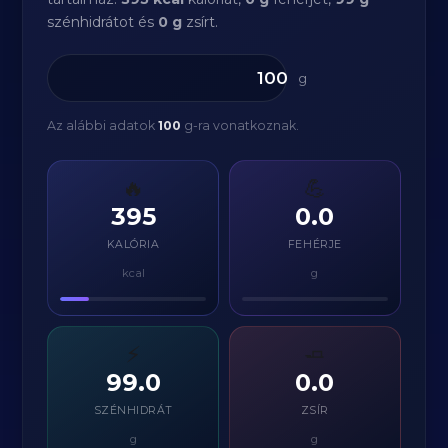
szénhidrátot és
0 g
zsírt.
g
Az alábbi adatok
100
g-ra vonatkoznak.
🔥
💪
395
0.0
KALÓRIA
FEHÉRJE
kcal
g
⚡
🧈
99.0
0.0
SZÉNHIDRÁT
ZSÍR
g
g