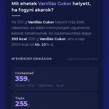
Mit ehetek
Vaníliás Cukor
helyett,
ha fogyni akarok?
Ha 100 g
Vaníliás Cukor
helyett más ételt
választasz, az alábbi mennyiségek ugyanannyi
kalóriát tartalmaznak. Az összehasonlítás alapja:
395 kcal
(100 g
Vaníliás Cukor
, ami a napi
2000 kcal cél
kb.
20
%-a).
FEHÉRJEFORRÁSOK
ugyanannyi kalóriáért
Csirkemell
359
g
110 kcal / 100g · 23g fehérje · 1g zsír
Tojás
255
g