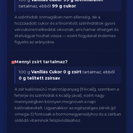
tartalmaz, ebből
99 g cukor
.
A szénhidrát önmagában nem ellenség, de a
hozzáadott cukor és a finomított szénhidrátok gyors
vércukoremelkedést okoznak, ami hamar éhséget és
ételvágyat hozhat vissza — ezért fogyásnál érdemes
figyelni az arányokra.
Mennyi zsírt tartalmaz?
100 g
Vaníliás Cukor
0 g zsírt
tartalmaz, ebből
0 g telített zsírsav
.
A zsír kalóriasűrű makrotápanyag (9 kcal/g, szemben a
fehérje és szénhidrát 4 kcal/g-jával), ezért nagy
mennyiségben könnyen megnöveli a napi
kalóriabevitelt. Ugyanakkor az egészséges zsírok (pl.
omega-3) fontosak a hormonegyensúlyhoz és a zsírban
oldódó vitaminok felszívódásához.