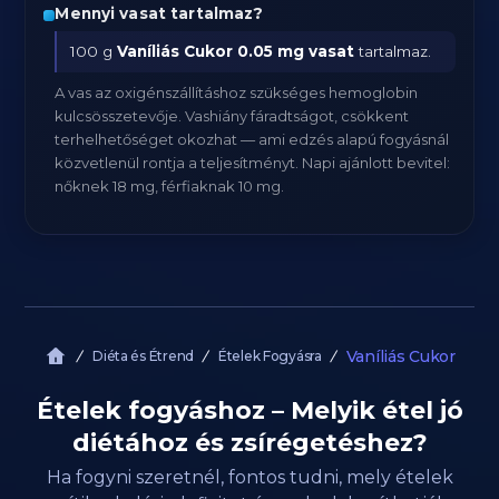
Mennyi vasat tartalmaz?
100 g
Vaníliás Cukor
0.05 mg vasat
tartalmaz.
A vas az oxigénszállításhoz szükséges hemoglobin
kulcsösszetevője. Vashiány fáradtságot, csökkent
terhelhetőséget okozhat — ami edzés alapú fogyásnál
közvetlenül rontja a teljesítményt. Napi ajánlott bevitel:
nőknek 18 mg, férfiaknak 10 mg.
Vaníliás Cukor
Diéta és Étrend
Ételek Fogyásra
Ételek fogyáshoz – Melyik étel jó
diétához és zsírégetéshez?
Ha fogyni szeretnél, fontos tudni, mely ételek