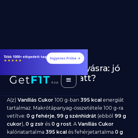
Több 1000+ elégedett tag
Ingyenes Próba →
★★★★★
Vaníliás Cukor fogyásra: jó
választás diéta alatt?
GetFIT App
Írta -
March 19, 2026
A(z)
Vaníliás Cukor
100 g-ban
395 kcal
energiát
tartalmaz. Makrótápanyag-összetétele 100 g-ra
vetítve:
0 g fehérje
,
99 g szénhidrát
(ebből
99 g
cukor
),
0 g zsír
és
0 g rost
. A
Vaníliás Cukor
kalóriatartalma
395 kcal
és fehérjetartalma
0 g