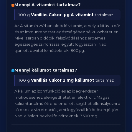
Mennyi A-vitamint tartalmaz?
100 g
Vaníliás Cukor
μg A-vitamint
tartalmaz.
Az A-vitamin zsírban oldódó vitamin, amely a látás, a bőr
és az immunrendszer egészségéhez nélkülözhetetlen.
Mivel zsírban oldódik, felszívódásához érdemes
egészséges zsírforrással együtt fogyasztani. Napi
ajánlott bevitel felnőtteknek: 800 μg.
Mennyi káliumot tartalmaz?
100 g
Vaníliás Cukor
2 mg káliumot
tartalmaz.
A kálium az izomfunkció és az idegrendszer
működéséhez elengedhetetlen elektrolit. Magas
káliumtartalmú étrend emellett segíthet ellensúlyozni a
só okozta vízretenciót, ami fogyásnál különösen jól jön.
Napi ajánlott bevitel felnőtteknek: 3500 mg.