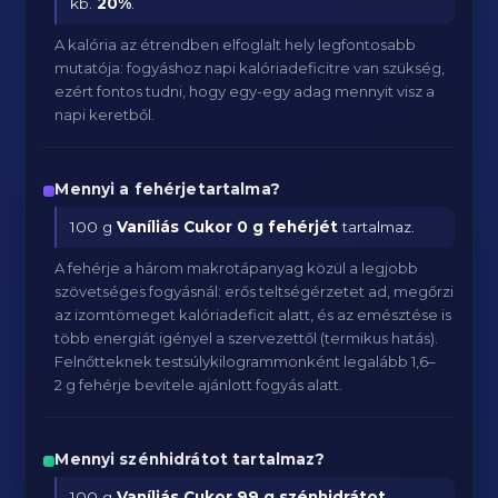
kb.
20
%
.
A kalória az étrendben elfoglalt hely legfontosabb
mutatója: fogyáshoz napi kalóriadeficitre van szükség,
ezért fontos tudni, hogy egy-egy adag mennyit visz a
napi keretből.
Mennyi a fehérjetartalma?
100 g
Vaníliás Cukor
0 g fehérjét
tartalmaz.
A fehérje a három makrotápanyag közül a legjobb
szövetséges fogyásnál: erős teltségérzetet ad, megőrzi
az izomtömeget kalóriadeficit alatt, és az emésztése is
több energiát igényel a szervezettől (termikus hatás).
Felnőtteknek testsúlykilogrammonként legalább 1,6–
2 g fehérje bevitele ajánlott fogyás alatt.
Mennyi szénhidrátot tartalmaz?
100 g
Vaníliás Cukor
99 g szénhidrátot