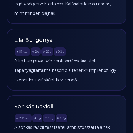
egészséges zsírtartalma. Kalóriatartalma magas,
mint minden olajnak.
Lila Burgonya
87
kcal
2
g
20
g
0.2
g
🔥
🥩
🥔
🫒
A lila burgonya színe antioxidánsokra utal.
Tápanyagtartalma hasonló a fehér krumpliéhoz, így
szénhidrátforrásként kezelendő.
Sonkás Ravioli
297
kcal
11
g
46
g
6.7
g
🔥
🥩
🥔
🫒
A sonkás ravioli tésztaétel, amit szósszal tálalnak.