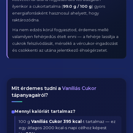
ilyenkor a cukortartalma (
99.0 g / 100 g
) gyors
energiaforrásként hasznosul ahelyett, hogy
raktározódna.
Ha nem edzés körül fogyasztod, érdemes mellé
valamilyen fehérjedús ételt enni — a fehérje lassítja a
cukrok felszívódását, mérsékli a vércukor-ingadozást
és csökkenti az utána jelentkező éhségérzetet.
Mit érdemes tudni a
Vaníliás Cukor
tápanyagairól?
Mennyi kalóriát tartalmaz?
100 g
Vaníliás Cukor
395 kcal
-t tartalmaz — ez
egy átlagos 2000 kcal-s napi célhoz képest