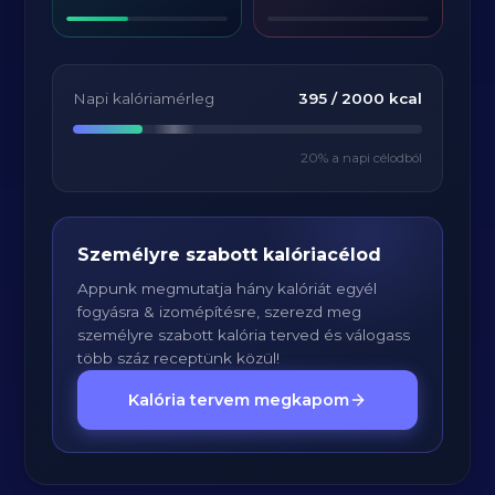
Napi kalóriamérleg
395
/
2000
kcal
20
% a napi célodból
Személyre szabott kalóriacélod
Appunk megmutatja hány kalóriát egyél
fogyásra & izomépítésre, szerezd meg
személyre szabott kalória terved és válogass
több száz receptünk közül!
Kalória tervem megkapom