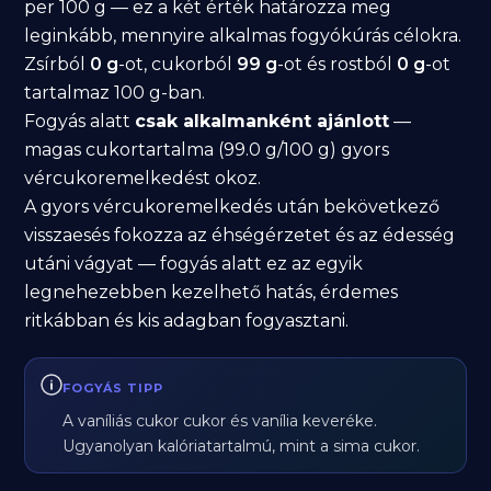
per 100 g — ez a két érték határozza meg
leginkább, mennyire alkalmas fogyókúrás célokra.
Zsírból
0 g
-ot, cukorból
99 g
-ot és rostból
0 g
-ot
tartalmaz 100 g-ban.
Fogyás alatt
csak alkalmanként ajánlott
—
magas cukortartalma (99.0 g/100 g) gyors
vércukoremelkedést okoz.
A gyors vércukoremelkedés után bekövetkező
visszaesés fokozza az éhségérzetet és az édesség
utáni vágyat — fogyás alatt ez az egyik
legnehezebben kezelhető hatás, érdemes
ritkábban és kis adagban fogyasztani.
FOGYÁS TIPP
A vaníliás cukor cukor és vanília keveréke.
Ugyanolyan kalóriatartalmú, mint a sima cukor.