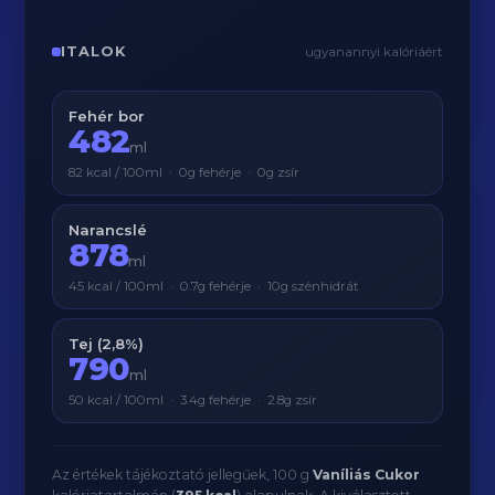
ITALOK
ugyanannyi kalóriáért
Fehér bor
482
ml
82 kcal / 100ml · 0g fehérje · 0g zsír
Narancslé
878
ml
45 kcal / 100ml · 0.7g fehérje · 10g szénhidrát
Tej (2,8%)
790
ml
50 kcal / 100ml · 3.4g fehérje · 2.8g zsír
Az értékek tájékoztató jellegűek, 100 g
Vaníliás Cukor