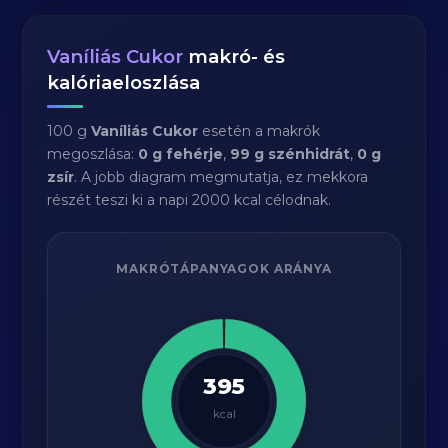
Vaníliás Cukor
makró- és
kalóriaeloszlása
100 g
Vaníliás Cukor
esetén a makrók
megoszlása:
0 g fehérje
,
99 g szénhidrát
,
0 g
zsír
. A jobb diagram megmutatja, ez mekkora
részét teszi ki a napi 2000 kcal célodnak.
MAKRÓTÁPANYAGOK ARÁNYA
395
kcal