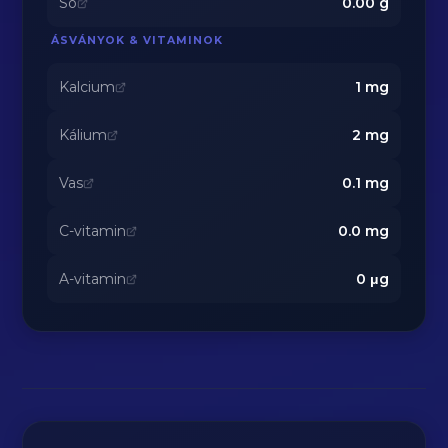
Só
0.00
g
ÁSVÁNYOK & VITAMINOK
Kalcium
1
mg
Kálium
2
mg
Vas
0.1
mg
C-vitamin
0.0
mg
A-vitamin
0
μg