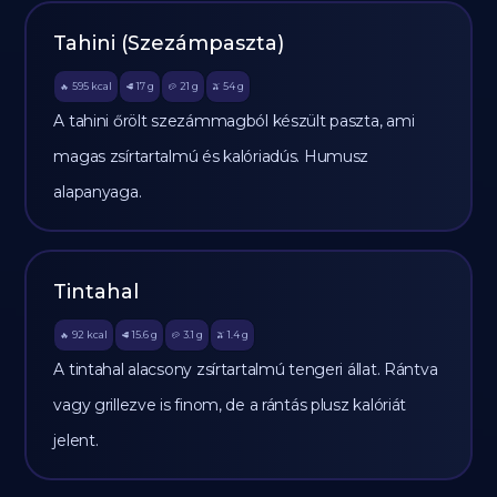
Tahini (Szezámpaszta)
595
kcal
17
g
21
g
54
g
🔥
🥩
🥔
🫒
A tahini őrölt szezámmagból készült paszta, ami
magas zsírtartalmú és kalóriadús. Humusz
alapanyaga.
Tintahal
92
kcal
15.6
g
3.1
g
1.4
g
🔥
🥩
🥔
🫒
A tintahal alacsony zsírtartalmú tengeri állat. Rántva
vagy grillezve is finom, de a rántás plusz kalóriát
jelent.