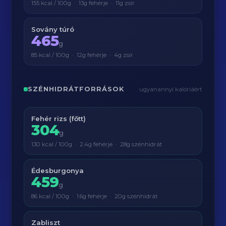
155 kcal / 100g · 13g fehérje · 11g zsír
Sovány túró
465
g
85 kcal / 100g · 12g fehérje · 4g zsír
SZÉNHIDRÁTFORRÁSOK
ugyanannyi kalóriáért
Fehér rizs (főtt)
304
g
130 kcal / 100g · 2.4g fehérje · 28g szénhidrát
Édesburgonya
459
g
86 kcal / 100g · 1.6g fehérje · 20g szénhidrát
Zabliszt