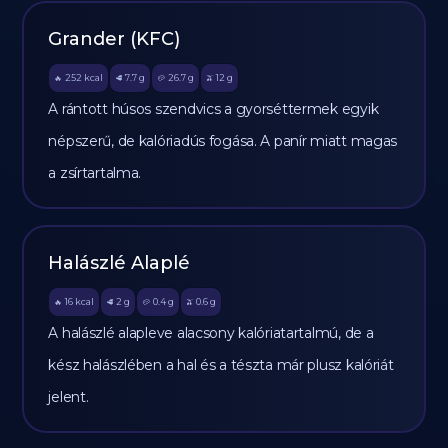
Grander (KFC)
252
kcal
7.7
g
26.7
g
12
g
🔥
🥩
🥔
🫒
A rántott húsos szendvics a gyorséttermek egyik
népszerű, de kalóriadús fogása. A panír miatt magas
a zsírtartalma.
Halászlé Alaplé
16
kcal
2
g
0.4
g
0.6
g
🔥
🥩
🥔
🫒
A halászlé alapleve alacsony kalóriatartalmú, de a
kész halászlében a hal és a tészta már plusz kalóriát
jelent.