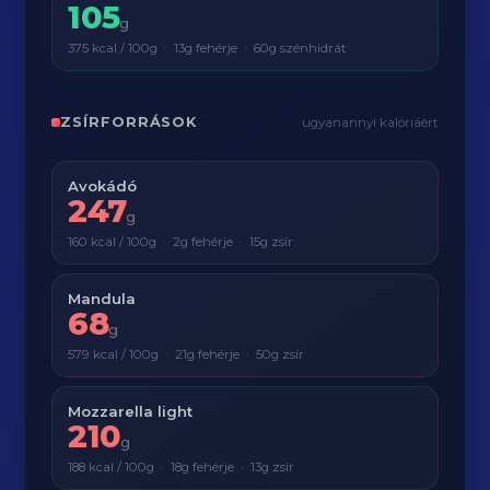
105
g
375 kcal / 100g · 13g fehérje · 60g szénhidrát
ZSÍRFORRÁSOK
ugyanannyi kalóriáért
Avokádó
247
g
160 kcal / 100g · 2g fehérje · 15g zsír
Mandula
68
g
579 kcal / 100g · 21g fehérje · 50g zsír
Mozzarella light
210
g
188 kcal / 100g · 18g fehérje · 13g zsír