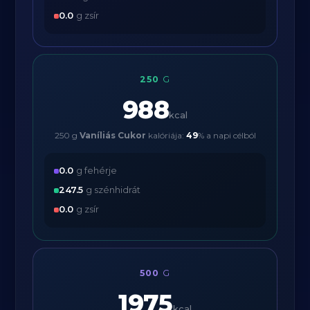
0.0
g zsír
250
G
988
kcal
250 g
Vaníliás Cukor
kalóriája:
49
% a napi célból
0.0
g fehérje
247.5
g szénhidrát
0.0
g zsír
500
G
1975
kcal