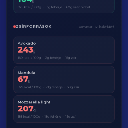
g
375 kcal / 100g · 13g fehérje · 60g szénhidrát
ZSÍRFORRÁSOK
ugyanannyi kalóriáért
Avokádó
243
g
160 kcal / 100g · 2g fehérje · 15g zsír
Mandula
67
g
579 kcal / 100g · 21g fehérje · 50g zsír
Mozzarella light
207
g
188 kcal / 100g · 18g fehérje · 13g zsír