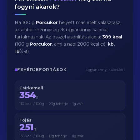
fogyni akarok?
Ha 100 g
Porcukor
helyett más ételt választasz,
az alábbi mennyiségek ugyanannyi kalóriát
tartalmaznak. Az összehasonlítás alapja:
389 kcal
(100 g
Porcukor
, ami a napi 2000 kcal cél
kb.
19
%-a).
FEHÉRJEFORRÁSOK
ugyanannyi kalóriáért
Csirkemell
354
g
110 kcal / 100g · 23g fehérje · 1g zsír
Tojás
251
g
155 kcal / 100g · 13g fehérje · 11g zsír