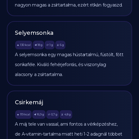
nagyon magas a zsírtartalma, ezért ritkán fogyaszd.
Selyemsonka
130
kcal
18
g
1
g
6
g
🔥
🥩
🥔
🫒
A selyemsonka egy magas hústartalmú, füstölt, főtt
sonkaféle. Kiváló fehérjeforrás, és viszonylag
alacsony a zsírtartalma.
Csirkemáj
119
kcal
16,9
g
0,7
g
4,8
g
🔥
🥩
🥔
🫒
A máj tele van vassal, ami fontos a vérképzéshez,
de A-vitamin-tartalma miatt heti 1-2 adagnál többet