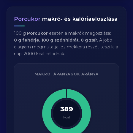
Porcukor
makró- és kalóriaeloszlása
100 g
Porcukor
esetén a makrók megoszlása:
0 g fehérje
,
100 g szénhidrát
,
0 g zsír
. A jobb
diagram megmutatja, ez mekkora részét teszi ki a
napi 2000 kcal célodnak.
MAKRÓTÁPANYAGOK ARÁNYA
389
kcal