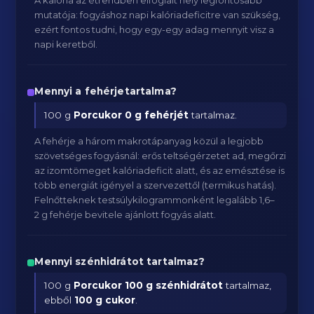
A kalória az étrendben elfoglalt hely legfontosabb
mutatója: fogyáshoz napi kalóriadeficitre van szükség,
ezért fontos tudni, hogy egy-egy adag mennyit visz a
napi keretből.
Mennyi a fehérjetartalma?
100 g
Porcukor
0 g fehérjét
tartalmaz.
A fehérje a három makrotápanyag közül a legjobb
szövetséges fogyásnál: erős teltségérzetet ad, megőrzi
az izomtömeget kalóriadeficit alatt, és az emésztése is
több energiát igényel a szervezettől (termikus hatás).
Felnőtteknek testsúlykilogrammonként legalább 1,6–
2 g fehérje bevitele ajánlott fogyás alatt.
Mennyi szénhidrátot tartalmaz?
100 g
Porcukor
100 g szénhidrátot
tartalmaz,
ebből
100 g cukor
.