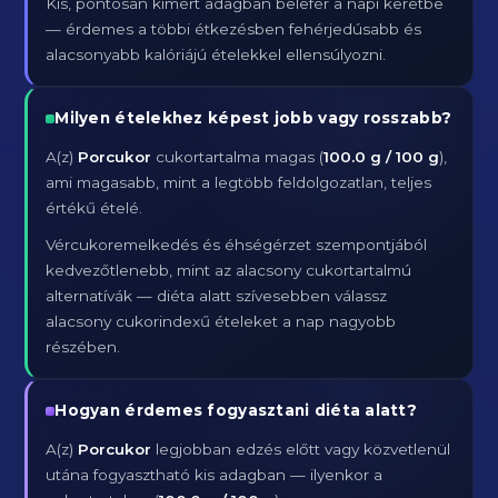
Kis, pontosan kimért adagban belefér a napi keretbe
— érdemes a többi étkezésben fehérjedúsabb és
alacsonyabb kalóriájú ételekkel ellensúlyozni.
Milyen ételekhez képest jobb vagy rosszabb?
A(z)
Porcukor
cukortartalma magas (
100.0 g / 100 g
),
ami magasabb, mint a legtöbb feldolgozatlan, teljes
értékű ételé.
Vércukoremelkedés és éhségérzet szempontjából
kedvezőtlenebb, mint az alacsony cukortartalmú
alternatívák — diéta alatt szívesebben válassz
alacsony cukorindexű ételeket a nap nagyobb
részében.
Hogyan érdemes fogyasztani diéta alatt?
A(z)
Porcukor
legjobban edzés előtt vagy közvetlenül
utána fogyasztható kis adagban — ilyenkor a