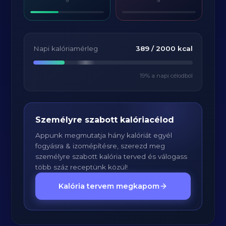
Napi kalóriamérleg
389
/
2000
kcal
19
% a napi célodból
Személyre szabott kalóriacélod
Appunk megmutatja hány kalóriát egyél
fogyásra & izomépítésre, szerezd meg
személyre szabott kalória terved és válogass
több száz receptünk közül!
Kalória tervem megkapom