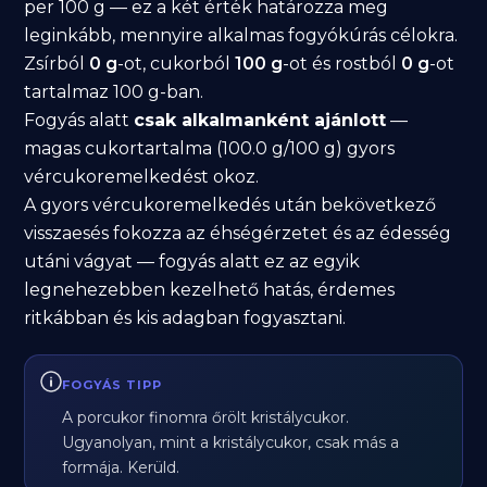
per 100 g — ez a két érték határozza meg
leginkább, mennyire alkalmas fogyókúrás célokra.
Zsírból
0 g
-ot, cukorból
100 g
-ot és rostból
0 g
-ot
tartalmaz 100 g-ban.
Fogyás alatt
csak alkalmanként ajánlott
—
magas cukortartalma (100.0 g/100 g) gyors
vércukoremelkedést okoz.
A gyors vércukoremelkedés után bekövetkező
visszaesés fokozza az éhségérzetet és az édesség
utáni vágyat — fogyás alatt ez az egyik
legnehezebben kezelhető hatás, érdemes
ritkábban és kis adagban fogyasztani.
FOGYÁS TIPP
A porcukor finomra őrölt kristálycukor.
Ugyanolyan, mint a kristálycukor, csak más a
formája. Kerüld.