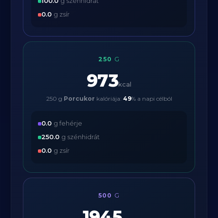
100.0
g szénhidrát
0.0
g zsír
250
G
973
kcal
250 g
Porcukor
kalóriája:
49
% a napi célból
0.0
g fehérje
250.0
g szénhidrát
0.0
g zsír
500
G
1945