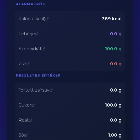
ALAPMAKRÓK
Kalória (kcal)
389
kcal
Fehérje
0.0
g
Szénhidrát
100.0
g
Zsír
0.0
g
RÉSZLETES ÉRTÉKEK
Telített zsírsav
0.0
g
Cukor
100.0
g
Rost
0.0
g
Só
1.00
g