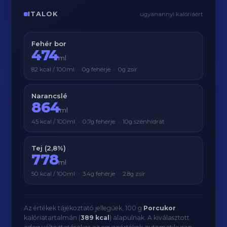
ITALOK
ugyanannyi kalóriáért
Fehér bor
474
ml
82 kcal / 100ml · 0g fehérje · 0g zsír
Narancslé
864
ml
45 kcal / 100ml · 0.7g fehérje · 10g szénhidrát
Tej (2,8%)
778
ml
50 kcal / 100ml · 3.4g fehérje · 2.8g zsír
Az értékek tájékoztató jellegűek, 100 g
Porcukor
kalóriatartalmán (
389 kcal
) alapulnak. A kiválasztott