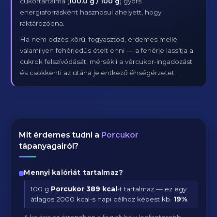
cukortartalma (
100.0 g / 100 g
) gyors
energiaforrásként hasznosul ahelyett, hogy
raktározódna.
Ha nem edzés körül fogyasztod, érdemes mellé
valamilyen fehérjedús ételt enni — a fehérje lassítja a
cukrok felszívódását, mérsékli a vércukor-ingadozást
és csökkenti az utána jelentkező éhségérzetet.
Mit érdemes tudni a
Porcukor
tápanyagairól?
Mennyi kalóriát tartalmaz?
100 g
Porcukor
389 kcal
-t tartalmaz — ez egy
átlagos 2000 kcal-s napi célhoz képest kb.
19
%
.