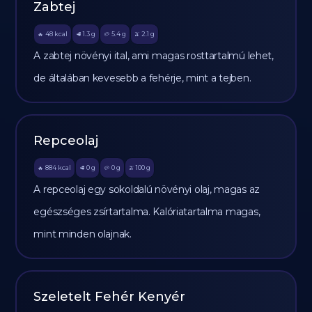
Zabtej
48
kcal
1.3
g
5.4
g
2.1
g
🔥
🥩
🥔
🫒
A zabtej növényi ital, ami magas rosttartalmú lehet,
de általában kevesebb a fehérje, mint a tejben.
Repceolaj
884
kcal
0
g
0
g
100
g
🔥
🥩
🥔
🫒
A repceolaj egy sokoldalú növényi olaj, magas az
egészséges zsírtartalma. Kalóriatartalma magas,
mint minden olajnak.
Szeletelt Fehér Kenyér