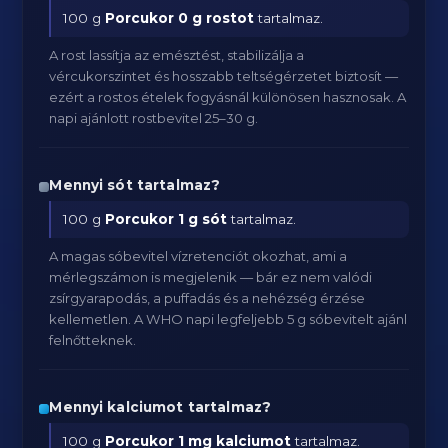
100 g
Porcukor
0 g rostot
tartalmaz.
A rost lassítja az emésztést, stabilizálja a
vércukorszintet és hosszabb teltségérzetet biztosít —
ezért a rostos ételek fogyásnál különösen hasznosak. A
napi ajánlott rostbevitel 25–30 g.
Mennyi sót tartalmaz?
100 g
Porcukor
1 g sót
tartalmaz.
A magas sóbevitel vízretenciót okozhat, ami a
mérlegszámon is megjelenik — bár ez nem valódi
zsírgyarapodás, a puffadás és a nehézség érzése
kellemetlen. A WHO napi legfeljebb 5 g sóbevitelt ajánl
felnőtteknek.
Mennyi kalciumot tartalmaz?
100 g
Porcukor
1 mg kalciumot
tartalmaz.