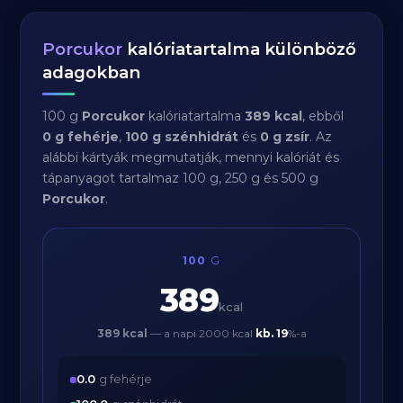
Porcukor
kalóriatartalma különböző
adagokban
100 g
Porcukor
kalóriatartalma
389 kcal
, ebből
0 g fehérje
,
100 g szénhidrát
és
0 g zsír
. Az
alábbi kártyák megmutatják, mennyi kalóriát és
tápanyagot tartalmaz 100 g, 250 g és 500 g
Porcukor
.
100
G
389
kcal
389 kcal
— a napi 2000 kcal
kb.
19
%-a
0.0
g fehérje