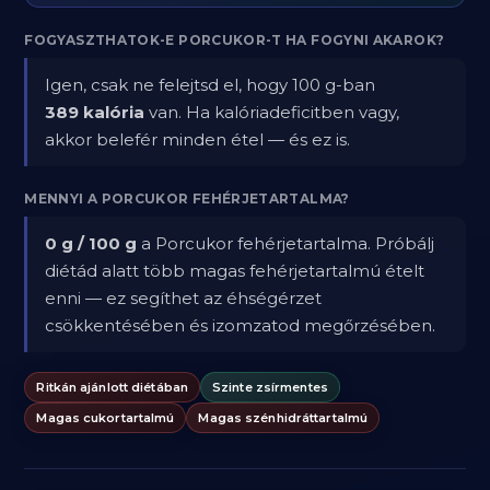
FOGYASZTHATOK-E PORCUKOR-T HA FOGYNI AKAROK?
Igen, csak ne felejtsd el, hogy 100 g-ban
389 kalória
van. Ha kalóriadeficitben vagy,
akkor belefér minden étel — és ez is.
MENNYI A PORCUKOR FEHÉRJETARTALMA?
0 g / 100 g
a Porcukor fehérjetartalma. Próbálj
diétád alatt több magas fehérjetartalmú ételt
enni — ez segíthet az éhségérzet
csökkentésében és izomzatod megőrzésében.
Ritkán ajánlott diétában
Szinte zsírmentes
Magas cukortartalmú
Magas szénhidráttartalmú