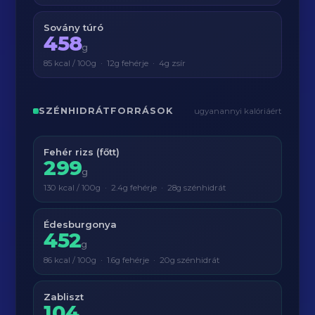
Sovány túró
458
g
85 kcal / 100g · 12g fehérje · 4g zsír
SZÉNHIDRÁTFORRÁSOK
ugyanannyi kalóriáért
Fehér rizs (főtt)
299
g
130 kcal / 100g · 2.4g fehérje · 28g szénhidrát
Édesburgonya
452
g
86 kcal / 100g · 1.6g fehérje · 20g szénhidrát
Zabliszt
104