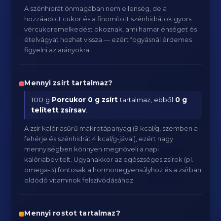
A szénhidrát önmagában nem ellenség, de a
hozzáadott cukor és a finomított szénhidrátok gyors
vércukoremelkedést okoznak, ami hamar éhséget és
ételvágyat hozhat vissza — ezért fogyásnál érdemes
figyelni az arányokra.
Mennyi zsírt tartalmaz?
100 g
Porcukor
0 g zsírt
tartalmaz, ebből
0 g
telített zsírsav
.
A zsír kalóriasűrű makrotápanyag (9 kcal/g, szemben a
fehérje és szénhidrát 4 kcal/g-jával), ezért nagy
mennyiségben könnyen megnöveli a napi
kalóriabevitelt. Ugyanakkor az egészséges zsírok (pl.
omega-3) fontosak a hormonegyensúlyhoz és a zsírban
oldódó vitaminok felszívódásához.
Mennyi rostot tartalmaz?