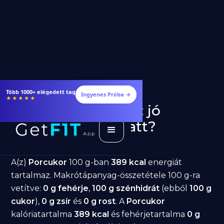
Étrendek, receptek és edzéstervek
Ingyenes Próba →
★★★★★
Porcukor fogyásra: jó
választás diéta alatt?
GetFIT App
Írta -
March 19, 2026
A(z)
Porcukor
100 g-ban
389 kcal
energiát
tartalmaz. Makrótápanyag-összetétele 100 g-ra
vetítve:
0 g fehérje
,
100 g szénhidrát
(ebből
100 g
cukor
),
0 g zsír
és
0 g rost
. A
Porcukor
kalóriatartalma
389 kcal
és fehérjetartalma
0 g