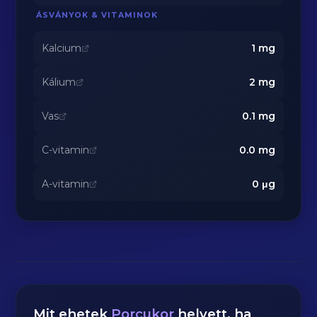
ÁSVÁNYOK & VITAMINOK
Kalcium
1
mg
Kálium
2
mg
Vas
0.1
mg
C-vitamin
0.0
mg
A-vitamin
0
μg
Mit ehetek
Porcukor
helyett, ha