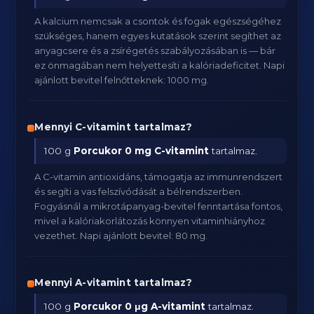
A kalcium nemcsak a csontok és fogak egészségéhez
szükséges, hanem egyes kutatások szerint segíthet az
anyagcsere és a zsírégetés szabályozásában is — bár
ez önmagában nem helyettesíti a kalóriadeficitet. Napi
ajánlott bevitel felnőtteknek: 1000 mg.
Mennyi C-vitamint tartalmaz?
100 g
Porcukor
0 mg C-vitamint
tartalmaz.
A C-vitamin antioxidáns, támogatja az immunrendszert
és segíti a vas felszívódását a bélrendszerben.
Fogyásnál a mikrotápanyag-bevitel fenntartása fontos,
mivel a kalóriakorlátozás könnyen vitaminhiányhoz
vezethet. Napi ajánlott bevitel: 80 mg.
Mennyi A-vitamint tartalmaz?
100 g
Porcukor
0 μg A-vitamint
tartalmaz.