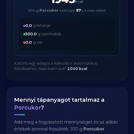
kcal
500 g
Porcukor
kalóriája:
97
% a napi célból
0.0
g fehérje
500.0
g szénhidrát
0.0
g zsír
Kattints egy adagra a kalkulátor automatikus
feltöltéséhez. Napi kalóriacél:
2000 kcal
.
Mennyi tápanyagot tartalmaz a
Porcukor
?
Add meg a fogyasztott mennyiséget és az alábbi
értékek azonnal frissülnek. 100 g
Porcukor