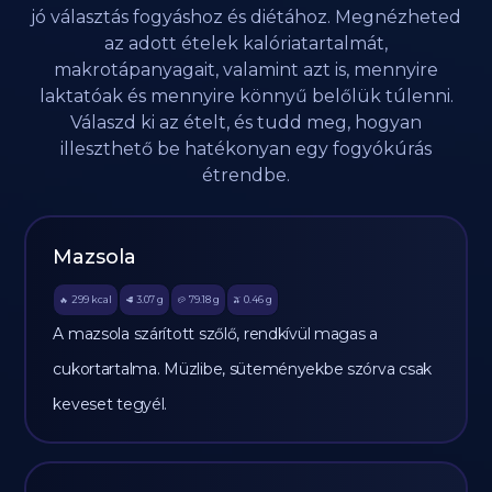
jó választás fogyáshoz és diétához. Megnézheted
az adott ételek kalóriatartalmát,
makrotápanyagait, valamint azt is, mennyire
laktatóak és mennyire könnyű belőlük túlenni.
Válaszd ki az ételt, és tudd meg, hogyan
illeszthető be hatékonyan egy fogyókúrás
étrendbe.
Mazsola
299
kcal
3.07
g
79.18
g
0.46
g
🔥
🥩
🥔
🫒
A mazsola szárított szőlő, rendkívül magas a
cukortartalma. Müzlibe, süteményekbe szórva csak
keveset tegyél.