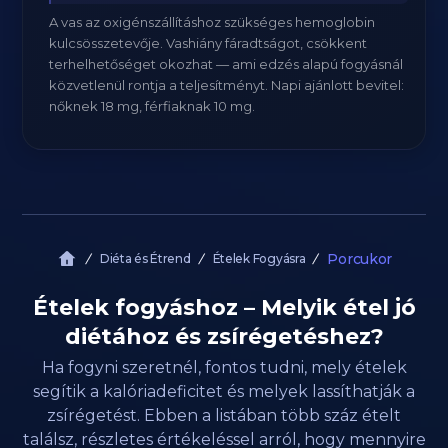
A vas az oxigénszállításhoz szükséges hemoglobin
kulcsösszetevője. Vashiány fáradtságot, csökkent
terhelhetőséget okozhat — ami edzés alapú fogyásnál
közvetlenül rontja a teljesítményt. Napi ajánlott bevitel:
nőknek 18 mg, férfiaknak 10 mg.
Porcukor
Diéta és Étrend
Ételek Fogyásra
Ételek fogyáshoz – Melyik étel jó
diétához és zsírégetéshez?
Ha fogyni szeretnél, fontos tudni, mely ételek
segítik a kalóriadeficitet és melyek lassíthatják a
zsírégetést. Ebben a listában több száz ételt
találsz, részletes értékeléssel arról, hogy mennyire