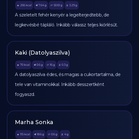
266
kcal
7.64
g
50.61
g
3.29
g
🔥
🥩
🥔
🫒
A szeletelt fehér kenyér a legelterjedtebb, de
legkevésbé tápláló. Inkább válassz teljes kiőrlésűt.
Kaki (Datolyaszilva)
70
kcal
0.6
g
16
g
0.3
g
🔥
🥩
🥔
🫒
A datolyaszilva édes, és magas a cukortartalma, de
tele van vitaminokkal. Inkább desszertként
fogyaszd.
Marha Sonka
115
kcal
18.6
g
0.6
g
4
g
🔥
🥩
🥔
🫒