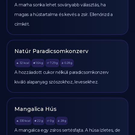
A marha sonka lehet soványabb választás, ha
magas a hústartalma és kevés a zsír. Ellenőrizd a
címkét.
Natúr Paradicsomkonzerv
32
kcal
1.64
g
7.29
g
0.28
g
🔥
🥩
🥔
🫒
A hozzáadott cukor nélküli paradicsomkonzerv
kiváló alapanyag szószokhoz, levesekhez.
Mangalica Hús
330
kcal
22
g
0
g
28
g
🔥
🥩
🥔
🫒
A mangalica egy zsíros sertésfajta. A húsa ízletes, de