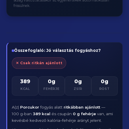
adag változtatásakor az egyenértékek automatikusan
frissülnek.
Összefoglaló: Jó választás fogyáshoz?
✕ Csak ritkán ajánlott
389
0g
0g
0g
KCAL
FEHÉRJE
ZSÍR
ROST
A(z)
Porcukor
fogyás alatt
ritkábban ajánlott
—
100 g-ban
389 kcal
és csupán
0 g fehérje
van, ami
kevésbé kedvező kalória–fehérje arányt jelent.