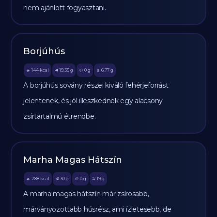
nem ajánlott fogyasztani.
Borjúhús
144
kcal
19.35
g
0
g
6.77
g
🔥
🥩
🥔
🫒
A borjúhús sovány részei kiváló fehérjeforrást
jelentenek, és jól illeszkednek egy alacsony
zsírtartalmú étrendbe.
Marha Magas Hátszín
288
kcal
30
g
0
g
19
g
🔥
🥩
🥔
🫒
A marha magas hátszín már zsírosabb,
márványozottabb húsrész, ami ízletesebb, de