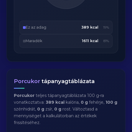
Ez az adag
389 kcal
19%
Maradék
1611 kcal
81%
Porcukor
tápanyagtáblázata
Porcukor
teljes tápanyagtáblázata 100 g-ra
vonatkoztatva:
389 kcal
kalória,
0 g
fehérje,
100 g
szénhidrát,
0 g
zsír,
0 g
rost. Változtasd a
mennyiséget a kalkulátorban az értékek
frissítéséhez.