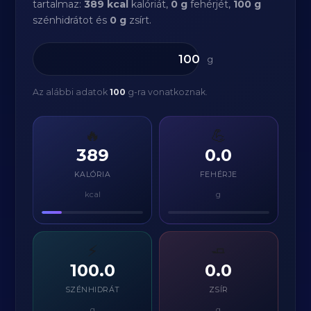
tartalmaz:
389 kcal
kalóriát,
0 g
fehérjét,
100 g
szénhidrátot és
0 g
zsírt.
g
Az alábbi adatok
100
g-ra vonatkoznak.
🔥
💪
389
0.0
KALÓRIA
FEHÉRJE
kcal
g
⚡
🧈
100.0
0.0
SZÉNHIDRÁT
ZSÍR
g
g