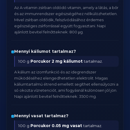
Az A-vitamin zsírban oldódó vitamin, amely a látás, a bőr
és az immunrendszer egészségéhez nélkülözhetetlen.
Mivel zsírban oldódik, felszívódásához érdemes
egészséges zsírforrással együtt fogyasztani. Napi
ajánlott bevitel felnőtteknek: 800 μg.
Mennyi káliumot tartalmaz?
100 g
Porcukor
2 mg káliumot
tartalmaz.
A kálium az izomfunkció és az idegrendszer
működéséhez elengedhetetlen elektrolit. Magas
káliumtartalmú étrend emellett segíthet ellensúlyozni a
só okozta vízretenciót, ami fogyásnál különösen jól jön.
Napi ajánlott bevitel felnőtteknek: 3500 mg.
Mennyi vasat tartalmaz?
100 g
Porcukor
0.05 mg vasat
tartalmaz.