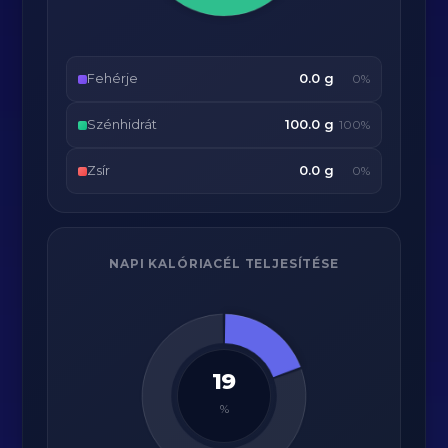
Fehérje
0.0 g
0%
Szénhidrát
100.0 g
100%
Zsír
0.0 g
0%
NAPI KALÓRIACÉL TELJESÍTÉSE
19
%