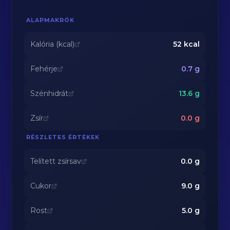
ALAPMAKRÓK
Kalória (kcal)
52
kcal
Fehérje
0.7
g
Szénhidrát
13.6
g
Zsír
0.0
g
RÉSZLETES ÉRTÉKEK
Telített zsírsav
0.0
g
Cukor
9.0
g
Rost
5.0
g