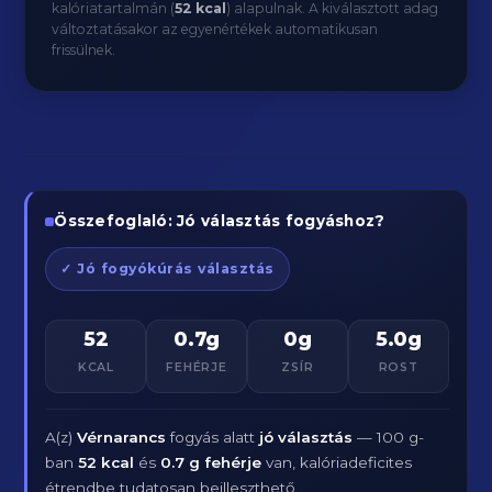
kalóriatartalmán (
52 kcal
) alapulnak. A kiválasztott adag
változtatásakor az egyenértékek automatikusan
frissülnek.
Összefoglaló: Jó választás fogyáshoz?
✓ Jó fogyókúrás választás
52
0.7g
0g
5.0g
KCAL
FEHÉRJE
ZSÍR
ROST
A(z)
Vérnarancs
fogyás alatt
jó választás
— 100 g-
ban
52 kcal
és
0.7 g fehérje
van, kalóriadeficites
étrendbe tudatosan beilleszthető.