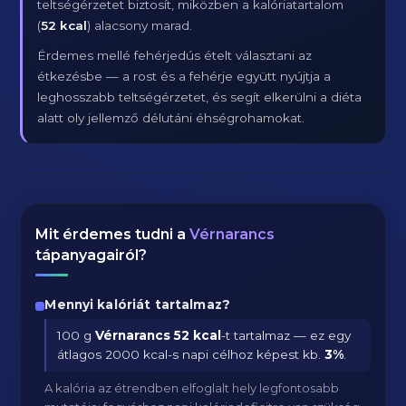
teltségérzetet biztosít, miközben a kalóriatartalom
(
52 kcal
) alacsony marad.
Érdemes mellé fehérjedús ételt választani az
étkezésbe — a rost és a fehérje együtt nyújtja a
leghosszabb teltségérzetet, és segít elkerülni a diéta
alatt oly jellemző délutáni éhségrohamokat.
Mit érdemes tudni a
Vérnarancs
tápanyagairól?
Mennyi kalóriát tartalmaz?
100 g
Vérnarancs
52 kcal
-t tartalmaz — ez egy
átlagos 2000 kcal-s napi célhoz képest kb.
3
%
.
A kalória az étrendben elfoglalt hely legfontosabb