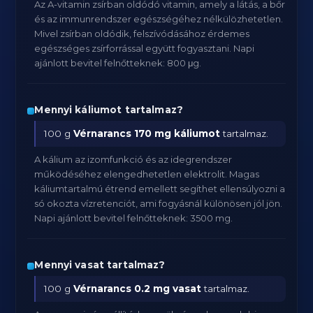
Az A-vitamin zsírban oldódó vitamin, amely a látás, a bőr
és az immunrendszer egészségéhez nélkülözhetetlen.
Mivel zsírban oldódik, felszívódásához érdemes
egészséges zsírforrással együtt fogyasztani. Napi
ajánlott bevitel felnőtteknek: 800 μg.
Mennyi káliumot tartalmaz?
100 g
Vérnarancs
170 mg káliumot
tartalmaz.
A kálium az izomfunkció és az idegrendszer
működéséhez elengedhetetlen elektrolit. Magas
káliumtartalmú étrend emellett segíthet ellensúlyozni a
só okozta vízretenciót, ami fogyásnál különösen jól jön.
Napi ajánlott bevitel felnőtteknek: 3500 mg.
Mennyi vasat tartalmaz?
100 g
Vérnarancs
0.2 mg vasat
tartalmaz.