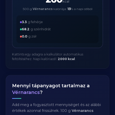
kcal
500 g
Vérnarancs
kalóriája:
13
% a napi célból
3.3
g fehérje
68.2
g szénhidrát
0.0
g zsír
Kattints egy adagra a kalkulátor automatikus
feltöltéséhez. Napi kalóriacél:
2000 kcal
.
Mennyi tápanyagot tartalmaz a
Vérnarancs
?
Add meg a fogyasztott mennyiséget és az alábbi
értékek azonnal frissülnek. 100 g
Vérnarancs