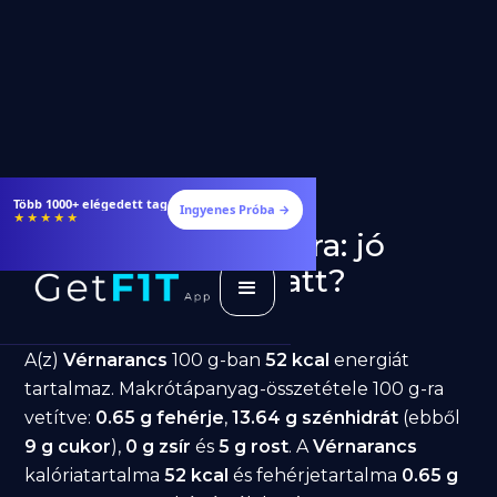
Több 1000+ elégedett tag
Ingyenes Próba →
★★★★★
Vérnarancs fogyásra: jó
választás diéta alatt?
GetFIT App
Írta -
March 19, 2026
A(z)
Vérnarancs
100 g-ban
52 kcal
energiát
tartalmaz. Makrótápanyag-összetétele 100 g-ra
vetítve:
0.65 g fehérje
,
13.64 g szénhidrát
(ebből
9 g cukor
),
0 g zsír
és
5 g rost
. A
Vérnarancs
kalóriatartalma
52 kcal
és fehérjetartalma
0.65 g