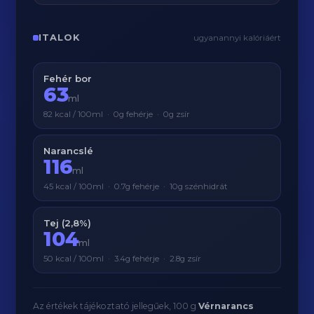
ITALOK
ugyanannyi kalóriáért
Fehér bor
63
ml
82 kcal / 100ml · 0g fehérje · 0g zsír
Narancslé
116
ml
45 kcal / 100ml · 0.7g fehérje · 10g szénhidrát
Tej (2,8%)
104
ml
50 kcal / 100ml · 3.4g fehérje · 2.8g zsír
Az értékek tájékoztató jellegűek, 100 g
Vérnarancs