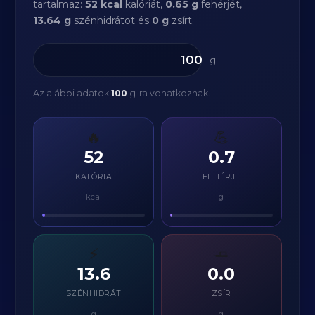
tartalmaz:
52 kcal
kalóriát,
0.65 g
fehérjét,
13.64 g
szénhidrátot és
0 g
zsírt.
g
Az alábbi adatok
100
g-ra vonatkoznak.
🔥
💪
52
0.7
KALÓRIA
FEHÉRJE
kcal
g
⚡
🧈
13.6
0.0
SZÉNHIDRÁT
ZSÍR
g
g