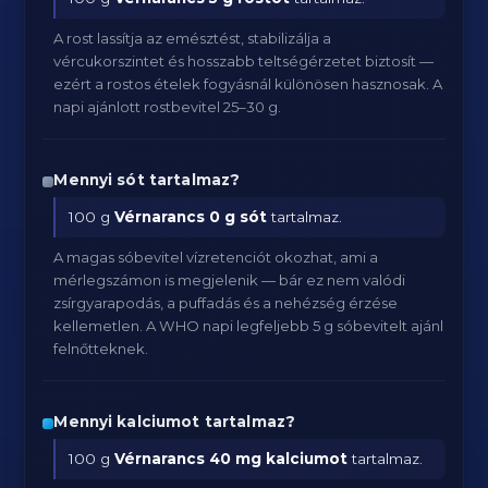
A rost lassítja az emésztést, stabilizálja a
vércukorszintet és hosszabb teltségérzetet biztosít —
ezért a rostos ételek fogyásnál különösen hasznosak. A
napi ajánlott rostbevitel 25–30 g.
Mennyi sót tartalmaz?
100 g
Vérnarancs
0 g sót
tartalmaz.
A magas sóbevitel vízretenciót okozhat, ami a
mérlegszámon is megjelenik — bár ez nem valódi
zsírgyarapodás, a puffadás és a nehézség érzése
kellemetlen. A WHO napi legfeljebb 5 g sóbevitelt ajánl
felnőtteknek.
Mennyi kalciumot tartalmaz?
100 g
Vérnarancs
40 mg kalciumot
tartalmaz.