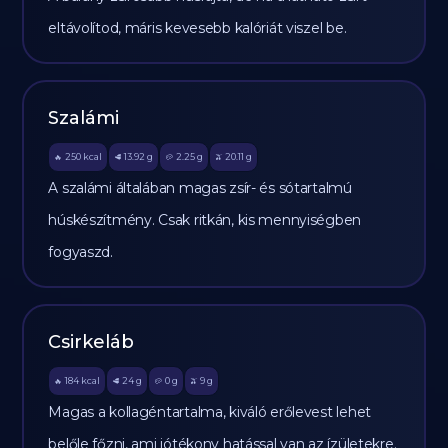
eltávolítod, máris kevesebb kalóriát viszel be.
Szalámi
250
kcal
13.92
g
2.25
g
20.11
g
🔥
🥩
🥔
🫒
A szalámi általában magas zsír- és sótartalmú
húskészítmény. Csak ritkán, kis mennyiségben
fogyaszd.
Csirkeláb
184
kcal
24
g
0
g
9
g
🔥
🥩
🥔
🫒
Magas a kollagéntartalma, kiváló erőlevest lehet
belőle főzni, ami jótékony hatással van az ízületekre.