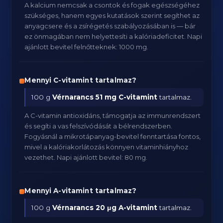
A kalcium nemcsak a csontok és fogak egészségéhez
szükséges, hanem egyes kutatások szerint segíthet az
anyagcsere és a zsírégetés szabályozásában is — bár
ez önmagában nem helyettesíti a kalóriadeficitet. Napi
ajánlott bevitel felnőtteknek: 1000 mg.
Mennyi C-vitamint tartalmaz?
100 g
Vérnarancs
51 mg C-vitamint
tartalmaz.
A C-vitamin antioxidáns, támogatja az immunrendszert
és segíti a vas felszívódását a bélrendszerben.
Fogyásnál a mikrotápanyag-bevitel fenntartása fontos,
mivel a kalóriakorlátozás könnyen vitaminhiányhoz
vezethet. Napi ajánlott bevitel: 80 mg.
Mennyi A-vitamint tartalmaz?
100 g
Vérnarancs
20 μg A-vitamint
tartalmaz.