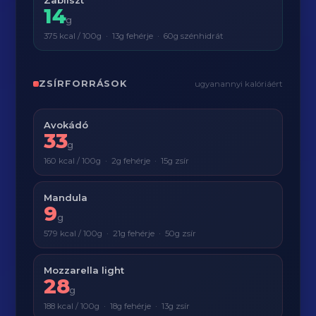
Zabliszt
14
g
375 kcal / 100g · 13g fehérje · 60g szénhidrát
ZSÍRFORRÁSOK
ugyanannyi kalóriáért
Avokádó
33
g
160 kcal / 100g · 2g fehérje · 15g zsír
Mandula
9
g
579 kcal / 100g · 21g fehérje · 50g zsír
Mozzarella light
28
g
188 kcal / 100g · 18g fehérje · 13g zsír