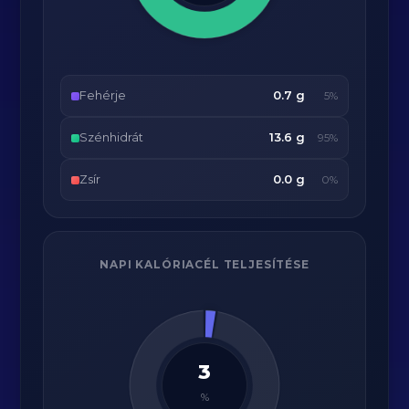
Fehérje
0.7 g
5%
Szénhidrát
13.6 g
95%
Zsír
0.0 g
0%
NAPI KALÓRIACÉL TELJESÍTÉSE
3
%