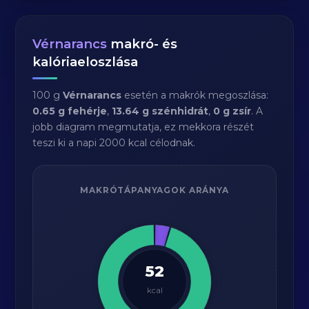
Vérnarancs
makró- és
kalóriaeloszlása
100 g
Vérnarancs
esetén a makrók megoszlása:
0.65 g fehérje
,
13.64 g szénhidrát
,
0 g zsír
. A
jobb diagram megmutatja, ez mekkora részét
teszi ki a napi 2000 kcal célodnak.
MAKRÓTÁPANYAGOK ARÁNYA
52
kcal