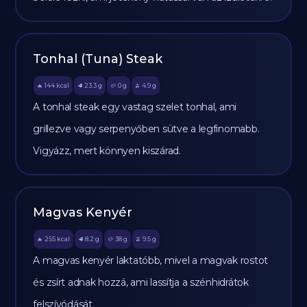
Tonhal (Tuna) Steak
144
kcal
23.3
g
0
g
4.9
g
🔥
🥩
🥔
🫒
A tonhal steak egy vastag szelet tonhal, ami
grillezve vagy serpenyőben sütve a legfinomabb.
Vigyázz, mert könnyen kiszárad.
Magvas Kenyér
255
kcal
8.2
g
38
g
9.5
g
🔥
🥩
🥔
🫒
A magvas kenyér laktatóbb, mivel a magvak rostot
és zsírt adnak hozzá, ami lassítja a szénhidrátok
felszívódását.