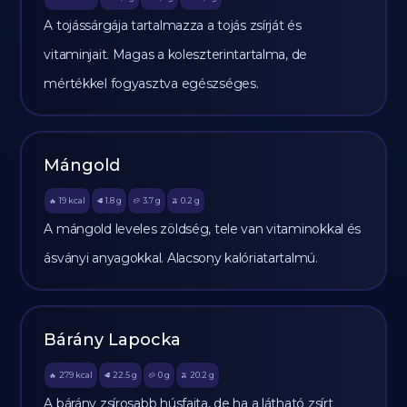
A tojássárgája tartalmazza a tojás zsírját és
vitaminjait. Magas a koleszterintartalma, de
mértékkel fogyasztva egészséges.
Mángold
19
kcal
1.8
g
3.7
g
0.2
g
🔥
🥩
🥔
🫒
A mángold leveles zöldség, tele van vitaminokkal és
ásványi anyagokkal. Alacsony kalóriatartalmú.
Bárány Lapocka
279
kcal
22.5
g
0
g
20.2
g
🔥
🥩
🥔
🫒
A bárány zsírosabb húsfajta, de ha a látható zsírt