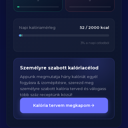
Napi kalóriamérleg
52
/
2000
kcal
3
% a napi célodból
Személyre szabott kalóriacélod
Appunk megmutatja hány kalóriát egyél
fogyásra & izomépítésre, szerezd meg
személyre szabott kalória terved és válogass
több száz receptünk közül!
Kalória tervem megkapom