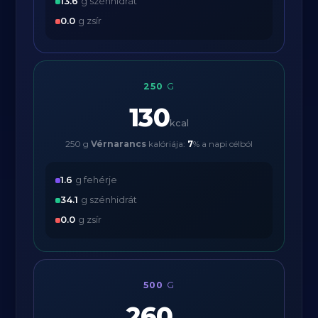
13.6
g szénhidrát
0.0
g zsír
250
G
130
kcal
250 g
Vérnarancs
kalóriája:
7
% a napi célból
1.6
g fehérje
34.1
g szénhidrát
0.0
g zsír
500
G
260