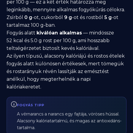
per 100 g — ez a két érték határozza meg
leginkább, mennyire alkalmas fogyókúrás célokra.
Zsírból
0 g
-ot, cukorból
9 g
-ot és rostból
5 g
-ot
tartalmaz 100 g-ban.
Fogyás alatt
kiválóan alkalmas
— mindössze
52 kcal és 5.0 g rost per 100 g, ami hosszabb
teltségérzetet biztosít kevés kalóriával.
Az ilyen típusú, alacsony kalóriájú és rostos ételek
fogyás alatt különösen értékesek, mert tömegük
és rostarányuk révén lassítják az emésztést
anélkül, hogy megterhelnék a napi
kalóriakeretet.
FOGYÁS TIPP
A vérnarancs a narancs egy fajtája, vöröses hússal.
Alacsony kalóriatartalmú, és magas az antioxidáns-
tartalma.