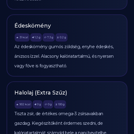
Édeskömény
31
kcal
1.2
g
7.3
g
0.2
g
🔥
🥩
🥔
🫒
Az édeskömény gumós zöldség, enyhe édeskés,
ánizsos ízzel. Alacsony kalóriatartalmú, és nyersen
vagy főve is fogyasztható.
Halolaj (Extra Szűz)
902
kcal
0
g
0
g
100
g
🔥
🥩
🥔
🫒
Tiszta zsír, de értékes omega-3 zsírsavakban
gazdag. Kiegészítőként érdemes szedni, de
kalóriatartalmát számold bele a napi bevitelbe.