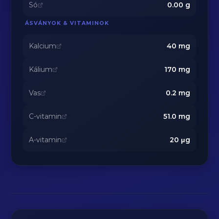
Só
0.00
g
ÁSVÁNYOK & VITAMINOK
Kalcium
40
mg
Kálium
170
mg
Vas
0.2
mg
C-vitamin
51.0
mg
A-vitamin
20
μg