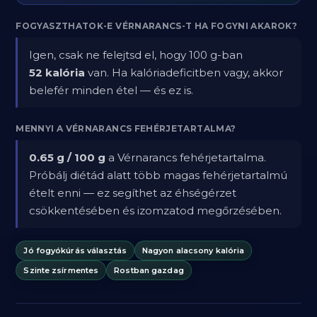
FOGYASZTHATOK-E VÉRNARANCS-T HA FOGYNI AKAROK?
Igen, csak ne felejtsd el, hogy 100 g-ban
52 kalória
van. Ha kalóriadeficitben vagy, akkor
belefér minden étel — és ez is.
MENNYI A VÉRNARANCS FEHÉRJETARTALMA?
0.65 g / 100 g
a Vérnarancs fehérjetartalma.
Próbálj diétád alatt több magas fehérjetartalmú
ételt enni — ez segíthet az éhségérzet
csökkentésében és izomzatod megőrzésében.
Jó fogyókúrás választás
Nagyon alacsony kalória
Szinte zsírmentes
Rostban gazdag