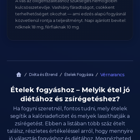
A vas az oxigénszállításhoz szükséges hemoglobin
kulcsösszetevője. Vashiány fáradtságot, csökkent
terhelhetőséget okozhat — ami edzés alapú fogyásnál
közvetlenül rontja a teljesítményt. Napi ajánlott bevitel:
nőknek 18 mg, férfiaknak 10 mg.
Vérnarancs
Diéta és Étrend
Ételek Fogyásra
Ételek fogyáshoz – Melyik étel jó
diétához és zsírégetéshez?
Ha fogyni szeretnél, fontos tudni, mely ételek
segítik a kalóriadeficitet és melyek lassíthatják a
zsírégetést. Ebben a listában több száz ételt
találsz, részletes értékeléssel arról, hogy mennyire
jó választás fogyáshoz és diétához. Megnézheted