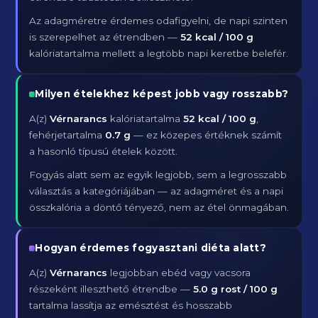
Az adagméretre érdemes odafigyelni, de napi szinten
is szerepelhet az étrendben —
52 kcal / 100 g
kalóriatartalma mellett a legtöbb napi keretbe belefér.
Milyen ételekhez képest jobb vagy rosszabb?
A(z)
Vérnarancs
kalóriatartalma
52 kcal / 100 g
,
fehérjetartalma
0.7 g
— ez közepes értéknek számít
a hasonló típusú ételek között.
Fogyás alatt sem az egyik legjobb, sem a legrosszabb
választás a kategóriájában — az adagméret és a napi
összkalória a döntő tényező, nem az étel önmagában.
Hogyan érdemes fogyasztani diéta alatt?
A(z)
Vérnarancs
legjobban ebéd vagy vacsora
részeként illeszthető étrendbe —
5.0 g rost / 100 g
tartalma lassítja az emésztést és hosszabb