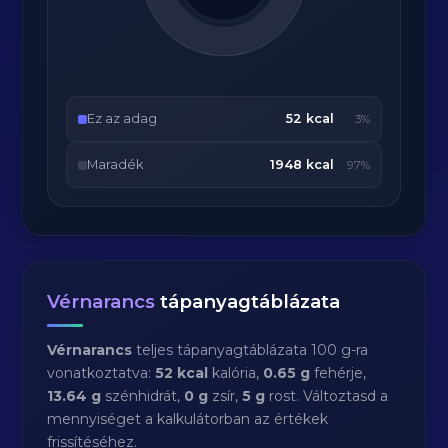
Ez az adag
52 kcal
3%
Maradék
1948 kcal
97%
Vérnarancs
tápanyagtáblázata
Vérnarancs
teljes tápanyagtáblázata 100 g-ra
vonatkoztatva:
52 kcal
kalória,
0.65 g
fehérje,
13.64 g
szénhidrát,
0 g
zsír,
5 g
rost. Változtasd a
mennyiséget a kalkulátorban az értékek
frissítéséhez.