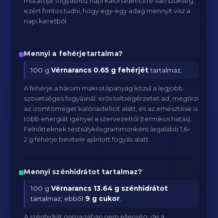
mutatója: fogyáshoz napi kalóriadeficitre van szükség,
ezért fontos tudni, hogy egy-egy adag mennyit visz a
napi keretből.
Mennyi a fehérjetartalma?
100 g
Vérnarancs
0.65 g fehérjét
tartalmaz.
A fehérje a három makrotápanyag közül a legjobb
szövetséges fogyásnál: erős teltségérzetet ad, megőrzi
az izomtömeget kalóriadeficit alatt, és az emésztése is
több energiát igényel a szervezettől (termikus hatás).
Felnőtteknek testsúlykilogrammonként legalább 1,6–
2 g fehérje bevitele ajánlott fogyás alatt.
Mennyi szénhidrátot tartalmaz?
100 g
Vérnarancs
13.64 g szénhidrátot
tartalmaz, ebből
9 g cukor
.
A szénhidrát önmagában nem ellenség, de a