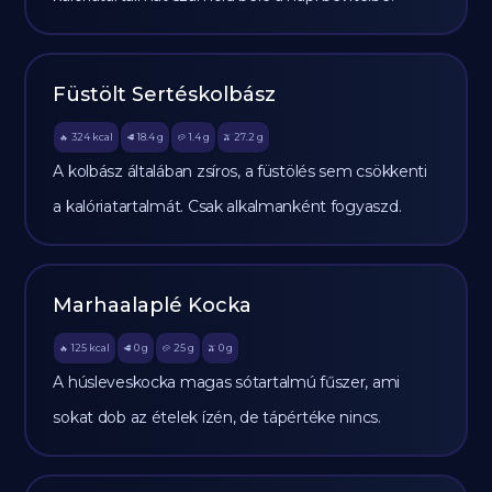
Füstölt Sertéskolbász
324
kcal
18.4
g
1.4
g
27.2
g
🔥
🥩
🥔
🫒
A kolbász általában zsíros, a füstölés sem csökkenti
a kalóriatartalmát. Csak alkalmanként fogyaszd.
Marhaalaplé Kocka
125
kcal
0
g
25
g
0
g
🔥
🥩
🥔
🫒
A húsleveskocka magas sótartalmú fűszer, ami
sokat dob az ételek ízén, de tápértéke nincs.