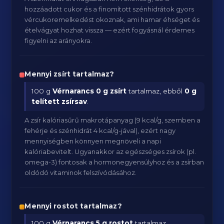
hozzáadott cukor és a finomított szénhidrátok gyors
vércukoremelkedést okoznak, ami hamar éhséget és
ételvágyat hozhat vissza — ezért fogyásnál érdemes
figyelni az arányokra.
Mennyi zsírt tartalmaz?
100 g
Vérnarancs
0 g zsírt
tartalmaz, ebből
0 g
telített zsírsav
.
A zsír kalóriasűrű makrotápanyag (9 kcal/g, szemben a
fehérje és szénhidrát 4 kcal/g-jával), ezért nagy
mennyiségben könnyen megnöveli a napi
kalóriabevitelt. Ugyanakkor az egészséges zsírok (pl.
omega-3) fontosak a hormonegyensúlyhoz és a zsírban
oldódó vitaminok felszívódásához.
Mennyi rostot tartalmaz?
100 g
Vérnarancs
5 g rostot
tartalmaz.