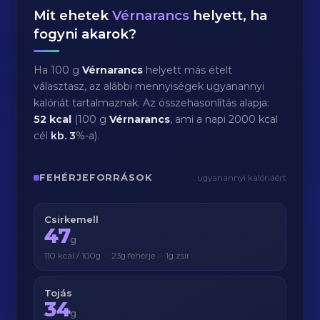
Mit ehetek
Vérnarancs
helyett, ha
fogyni akarok?
Ha 100 g
Vérnarancs
helyett más ételt
választasz, az alábbi mennyiségek ugyanannyi
kalóriát tartalmaznak. Az összehasonlítás alapja:
52 kcal
(100 g
Vérnarancs
, ami a napi 2000 kcal
cél
kb.
3
%-a).
FEHÉRJEFORRÁSOK
ugyanannyi kalóriáért
Csirkemell
47
g
110 kcal / 100g · 23g fehérje · 1g zsír
Tojás
34
g