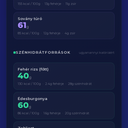
155 kcal / 100g · 13g fehérje · 11g zsír
Sovány túró
61
g
85 kcal / 100g · 12g fehérje · 4g zsír
SZÉNHIDRÁTFORRÁSOK
ugyanannyi kalóriáért
Fehér rizs (főtt)
40
g
130 kcal / 100g · 2.4g fehérje · 28g szénhidrát
Édesburgonya
60
g
86 kcal / 100g · 1.6g fehérje · 20g szénhidrát