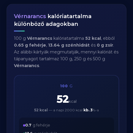
Vérnarancs
kalóriatartalma
különböző adagokban
100 g
Vérnarancs
kalóriatartalma
52 kcal
, ebből
0.65 g fehérje
,
13.64 g szénhidrát
és
0 g zsír
.
Az alábbi kártyák megmutatják, mennyi kalóriát és
tápanyagot tartalmaz 100 g, 250 g és 500 g
Vérnarancs
.
100
G
52
kcal
52 kcal
— a napi 2000 kcal
kb.
3
%-a
0.7
g fehérje