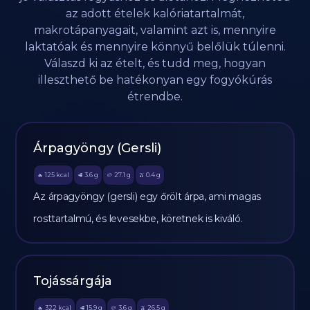
az adott ételek kalóriatartalmát,
makrotápanyagait, valamint azt is, mennyire
laktatóak és mennyire könnyű belőlük túlenni.
Válaszd ki az ételt, és tudd meg, hogyan
illeszthető be hatékonyan egy fogyókúrás
étrendbe.
Árpagyöngy (Gersli)
125
kcal
3.6
g
27.1
g
0.4
g
🔥
🥩
🥔
🫒
Az árpagyöngy (gersli) egy őrölt árpa, ami magas
rosttartalmú, és levesekbe, köretnek is kiváló.
Tojássárgája
322
kcal
15,9
g
3,6
g
26,5
g
🔥
🥩
🥔
🫒