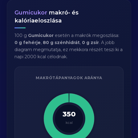
Gumicukor
makró- és
kalóriaeloszlása
100 g
Gumicukor
esetén a makrók megoszlása:
0 g fehérje
,
80 g szénhidrát
,
0 g zsír
. A jobb
diagram megmutatja, ez mekkora részét teszi ki a
napi 2000 kcal célodnak.
MAKRÓTÁPANYAGOK ARÁNYA
350
kcal