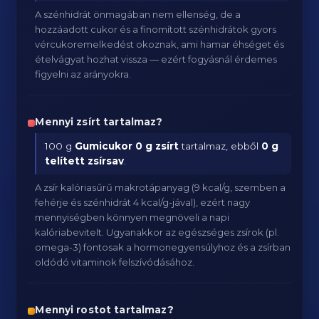
A szénhidrát önmagában nem ellenség, de a
hozzáadott cukor és a finomított szénhidrátok gyors
vércukoremelkedést okoznak, ami hamar éhséget és
ételvágyat hozhat vissza — ezért fogyásnál érdemes
figyelni az arányokra.
Mennyi zsírt tartalmaz?
100 g
Gumicukor
0 g zsírt
tartalmaz, ebből
0 g
telített zsírsav
.
A zsír kalóriasűrű makrotápanyag (9 kcal/g, szemben a
fehérje és szénhidrát 4 kcal/g-jával), ezért nagy
mennyiségben könnyen megnöveli a napi
kalóriabevitelt. Ugyanakkor az egészséges zsírok (pl.
omega-3) fontosak a hormonegyensúlyhoz és a zsírban
oldódó vitaminok felszívódásához.
Mennyi rostot tartalmaz?