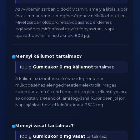
Az A-vitamin zsírban oldódó vitamin, amely a látás, a bőr
és az immunrendszer egészségéhez nélkülözhetetlen.
Mivel zsírban oldódik, felszívódásához érdemes
egészséges zsírforrással együtt fogyasztani. Napi
ajánlott bevitel felnőtteknek: 800 μg.
Mennyi káliumot tartalmaz?
100 g
Gumicukor
0 mg káliumot
tartalmaz.
A kálium az izomfunkció és az idegrendszer
működéséhez elengedhetetlen elektrolit. Magas
káliumtartalmú étrend emellett segíthet ellensúlyozni a
só okozta vízretenciót, ami fogyásnál különösen jól jön.
Napi ajánlott bevitel felnőtteknek: 3500 mg.
Mennyi vasat tartalmaz?
100 g
Gumicukor
0 mg vasat
tartalmaz.