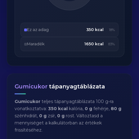
Ez az adag
350 kcal
18%
Maradék
1650 kcal
83%
Gumicukor
tápanyagtáblázata
Gumicukor
teljes tápanyagtáblázata 100 g-ra
vonatkoztatva:
350 kcal
kalória,
0 g
fehérje,
80 g
szénhidrát,
0 g
zsír,
0 g
rost. Változtasd a
mennyiséget a kalkulátorban az értékek
frissítéséhez.