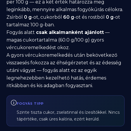
per 100 g — ez a két érték határozza meg
leginkább, mennyire alkalmas fogyókúrás célokra.
Zsírból
0 g
-ot, cukorból
60 g
-ot és rostból
0 g
-ot
tartalmaz 100 g-ban.
Fogyás alatt
csak alkalmanként ajánlott
—
magas cukortartalma (60.0 g/100 g) gyors
vércukoremelkedést okoz.
A gyors vércukoremelkedés után bekövetkező
visszaesés fokozza az éhségérzetet és az édesség
utáni vágyat — fogyás alatt ez az egyik
legnehezebben kezelhető hatás, érdemes
ritkábban és kis adagban fogyasztani.
FOGYÁS TIPP
Szinte tiszta cukor, zselatinnal és ízesítőkkel. Nincs
tápértéke, csak üres kalória, ezért kerüld.