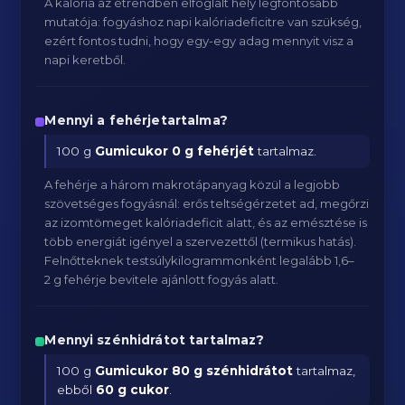
A kalória az étrendben elfoglalt hely legfontosabb
mutatója: fogyáshoz napi kalóriadeficitre van szükség,
ezért fontos tudni, hogy egy-egy adag mennyit visz a
napi keretből.
Mennyi a fehérjetartalma?
100 g
Gumicukor
0 g fehérjét
tartalmaz.
A fehérje a három makrotápanyag közül a legjobb
szövetséges fogyásnál: erős teltségérzetet ad, megőrzi
az izomtömeget kalóriadeficit alatt, és az emésztése is
több energiát igényel a szervezettől (termikus hatás).
Felnőtteknek testsúlykilogrammonként legalább 1,6–
2 g fehérje bevitele ajánlott fogyás alatt.
Mennyi szénhidrátot tartalmaz?
100 g
Gumicukor
80 g szénhidrátot
tartalmaz,
ebből
60 g cukor
.