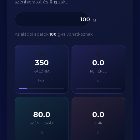
szénhidrátot és
0 g
zsírt.
g
Az alábbi adatok
100
g-ra vonatkoznak.
🔥
💪
350
0.0
KALÓRIA
FEHÉRJE
kcal
g
⚡
🧈
80.0
0.0
SZÉNHIDRÁT
ZSÍR
g
g