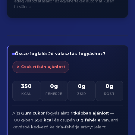
adag változtatásakor az egyenértékek automatikusan
frissülnek.
Összefoglaló: Jó választás fogyáshoz?
✕ Csak ritkán ajánlott
350
0g
0g
0g
KCAL
FEHÉRJE
ZSÍR
ROST
A(z)
Gumicukor
fogyás alatt
ritkábban ajánlott
—
100 g-ban
350 kcal
és csupán
0 g fehérje
van, ami
kevésbé kedvező kalória–fehérje arányt jelent.