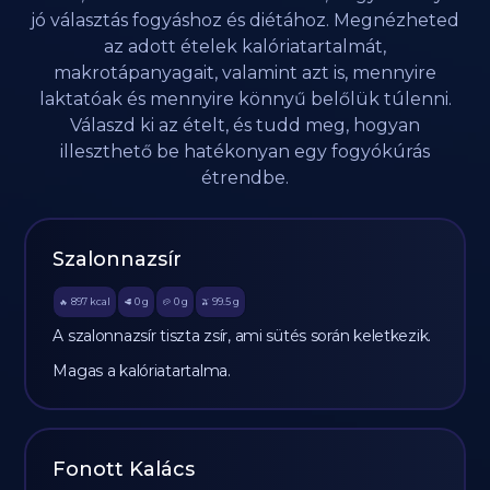
jó választás fogyáshoz és diétához. Megnézheted
az adott ételek kalóriatartalmát,
makrotápanyagait, valamint azt is, mennyire
laktatóak és mennyire könnyű belőlük túlenni.
Válaszd ki az ételt, és tudd meg, hogyan
illeszthető be hatékonyan egy fogyókúrás
étrendbe.
Szalonnazsír
897
kcal
0
g
0
g
99.5
g
🔥
🥩
🥔
🫒
A szalonnazsír tiszta zsír, ami sütés során keletkezik.
Magas a kalóriatartalma.
Fonott Kalács