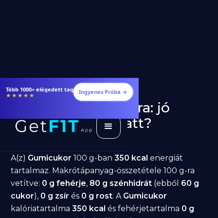
Étrendek, receptek és edzéstervek
Ingyenes Próba →
★★★★★
Gumicukor fogyásra: jó
választás diéta alatt?
GetFIT App
Írta -
March 19, 2026
A(z)
Gumicukor
100 g-ban
350 kcal
energiát
tartalmaz. Makrótápanyag-összetétele 100 g-ra
vetítve:
0 g fehérje
,
80 g szénhidrát
(ebből
60 g
cukor
),
0 g zsír
és
0 g rost
. A
Gumicukor
kalóriatartalma
350 kcal
és fehérjetartalma
0 g