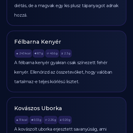
diétás, de a magvak egy kis plusz tápanyagot adnak
hozzá.
Félbarna Kenyér
243
kcal
8.7
g
45.6
g
2.3
g
🔥
🥩
🥔
🫒
A félbarna kenyér gyakran csak színezett fehér
kenyér. Ellenőrizd az összetevőket, hogy valóban
tartalmaz-e teljes kiőrlésű lisztet.
Kovászos Uborka
11
kcal
0.33
g
2.26
g
0.20
g
🔥
🥩
🥔
🫒
A kovászolt uborka erjesztett savanyúság, ami