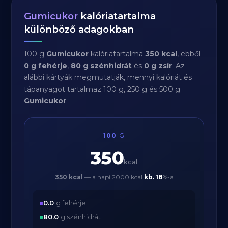
Gumicukor
kalóriatartalma
különböző adagokban
100 g
Gumicukor
kalóriatartalma
350 kcal
, ebből
0 g fehérje
,
80 g szénhidrát
és
0 g zsír
. Az
alábbi kártyák megmutatják, mennyi kalóriát és
tápanyagot tartalmaz 100 g, 250 g és 500 g
Gumicukor
.
100
G
350
kcal
350 kcal
— a napi 2000 kcal
kb.
18
%-a
0.0
g fehérje
80.0
g szénhidrát