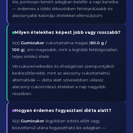
Kis, pontosan kimért adagban belefér a napi keretbe
— érdemes a többi étkezésben fehérjedúsabb és
alacsonyabb kalóriájú ételekkel ellensúlyozni.
Milyen ételekhez képest jobb vagy rosszabb?
A(z)
Gumicukor
cukortartalma magas (
60.0 g /
100 g
), ami magasabb, mint a legtöbb feldolgozatlan,
teljes értékű ételé.
Vércukoremelkedés és éhségérzet szempontjából
kedvezőtlenebb, mint az alacsony cukortartalmú
alternatívák — diéta alatt szívesebben válassz
alacsony cukorindexű ételeket a nap nagyobb
részében.
Hogyan érdemes fogyasztani diéta alatt?
A(z)
Gumicukor
legjobban edzés előtt vagy
közvetlenül utána fogyasztható kis adagban —