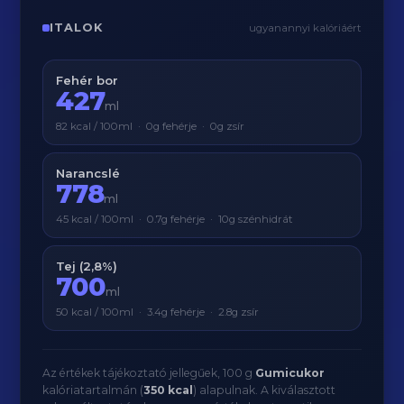
ITALOK
ugyanannyi kalóriáért
Fehér bor
427
ml
82 kcal / 100ml · 0g fehérje · 0g zsír
Narancslé
778
ml
45 kcal / 100ml · 0.7g fehérje · 10g szénhidrát
Tej (2,8%)
700
ml
50 kcal / 100ml · 3.4g fehérje · 2.8g zsír
Az értékek tájékoztató jellegűek, 100 g
Gumicukor
kalóriatartalmán (
350 kcal
) alapulnak. A kiválasztott