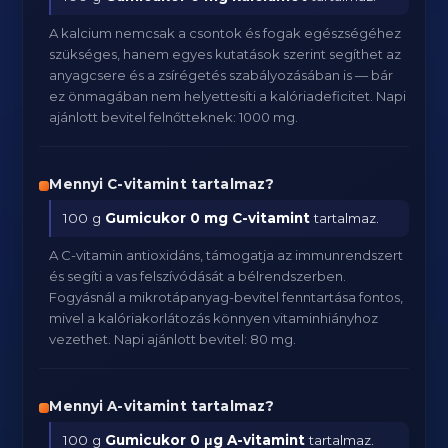
A kalcium nemcsak a csontok és fogak egészségéhez
szükséges, hanem egyes kutatások szerint segíthet az
anyagcsere és a zsírégetés szabályozásában is — bár
ez önmagában nem helyettesíti a kalóriadeficitet. Napi
ajánlott bevitel felnőtteknek: 1000 mg.
Mennyi C-vitamint tartalmaz?
100 g
Gumicukor
0 mg C-vitamint
tartalmaz.
A C-vitamin antioxidáns, támogatja az immunrendszert
és segíti a vas felszívódását a bélrendszerben.
Fogyásnál a mikrotápanyag-bevitel fenntartása fontos,
mivel a kalóriakorlátozás könnyen vitaminhiányhoz
vezethet. Napi ajánlott bevitel: 80 mg.
Mennyi A-vitamint tartalmaz?
100 g
Gumicukor
0 μg A-vitamint
tartalmaz.