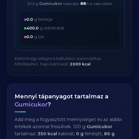
500 g
Gumicukor
kalóriája:
88
% a napi célból
0.0
g fehérje
400.0
g szénhidrát
0.0
g zsír
Kattints egy adagra a kalkulátor automatikus
feltöltéséhez. Napi kalóriacél:
2000 kcal
.
Mennyi tápanyagot tartalmaz a
Gumicukor
?
Add meg a fogyasztott mennyiséget és az alábbi
értékek azonnal frissülnek. 100 g
Gumicukor
tartalmaz:
350 kcal
kalóriát,
0 g
fehérjét,
80 g