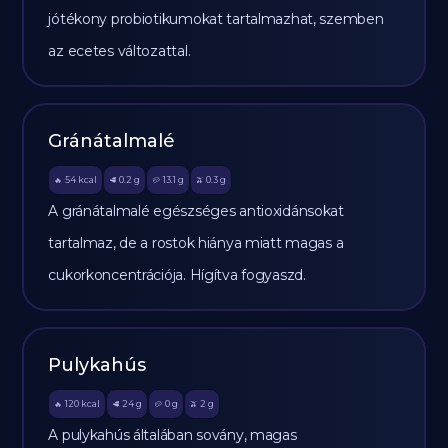
jótékony probiotikumokat tartalmazhat, szemben
az ecetes változattal.
Gránátalmalé
54
kcal
0.2
g
13.1
g
0.3
g
🔥
🥩
🥔
🫒
A gránátalmalé egészséges antioxidánsokat
tartalmaz, de a rostok hiánya miatt magas a
cukorkoncentrációja. Hígítva fogyaszd.
Pulykahús
120
kcal
24
g
0
g
2
g
🔥
🥩
🥔
🫒
A pulykahús általában sovány, magas