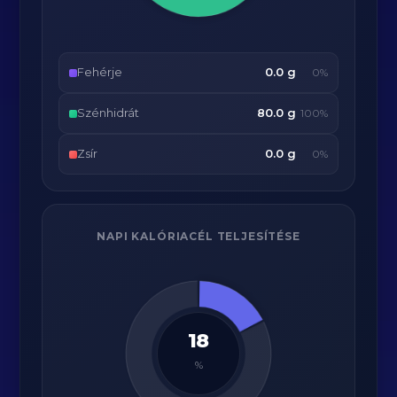
Fehérje
0.0 g
0%
Szénhidrát
80.0 g
100%
Zsír
0.0 g
0%
NAPI KALÓRIACÉL TELJESÍTÉSE
18
%