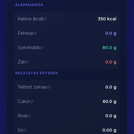
ALAPMAKRÓK
Kalória (kcal)
350
kcal
Fehérje
0.0
g
Szénhidrát
80.0
g
Zsír
0.0
g
RÉSZLETES ÉRTÉKEK
Telített zsírsav
0.0
g
Cukor
60.0
g
Rost
0.0
g
Só
0.00
g