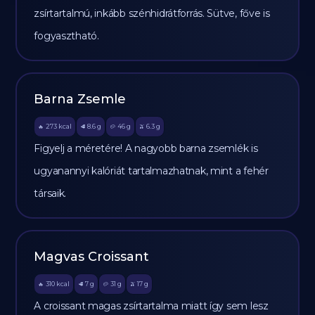
zsírtartalmú, inkább szénhidrátforrás. Sütve, főve is
fogyasztható.
Barna Zsemle
273
kcal
8.6
g
46
g
6.3
g
🔥
🥩
🥔
🫒
Figyelj a méretére! A nagyobb barna zsemlék is
ugyanannyi kalóriát tartalmazhatnak, mint a fehér
társaik.
Magvas Croissant
310
kcal
7
g
31
g
17
g
🔥
🥩
🥔
🫒
A croissant magas zsírtartalma miatt így sem lesz