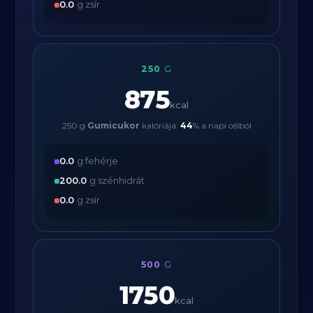
0.0
g zsír
250
G
875
kcal
250 g
Gumicukor
kalóriája:
44
% a napi célból
0.0
g fehérje
200.0
g szénhidrát
0.0
g zsír
500
G
1750
kcal