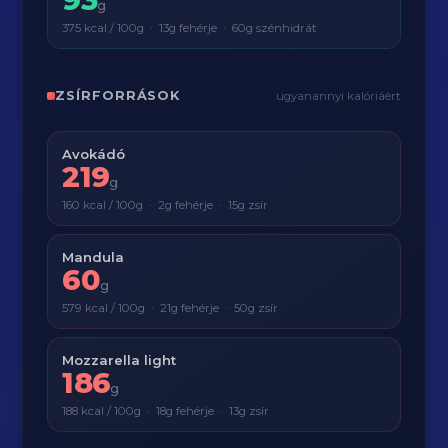
g
375 kcal / 100g · 13g fehérje · 60g szénhidrát
ZSÍRFORRÁSOK
ugyanannyi kalóriáért
Avokádó
219
g
160 kcal / 100g · 2g fehérje · 15g zsír
Mandula
60
g
579 kcal / 100g · 21g fehérje · 50g zsír
Mozzarella light
186
g
188 kcal / 100g · 18g fehérje · 13g zsír