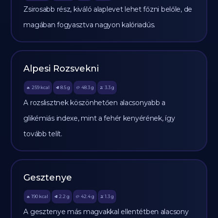
Zsirosabb rész, kiváló alaplevet lehet főzni belőle, de
magában fogyasztva nagyon kalóriadús.
Alpesi Rozsvekni
259
kcal
8.5
g
48.3
g
3.3
g
🔥
🥩
🥔
🫒
A rozslisztnek köszönhetően alacsonyabb a
glikémiás indexe, mint a fehér kenyérének, így
tovább telít.
Gesztenye
190
kcal
2.2
g
42.4
g
1.3
g
🔥
🥩
🥔
🫒
A gesztenye más magvakkal ellentétben alacsony