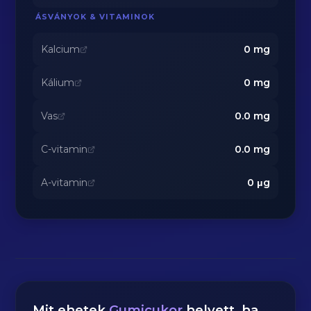
ÁSVÁNYOK & VITAMINOK
Kalcium
0
mg
Kálium
0
mg
Vas
0.0
mg
C-vitamin
0.0
mg
A-vitamin
0
μg
Mit ehetek
Gumicukor
helyett, ha