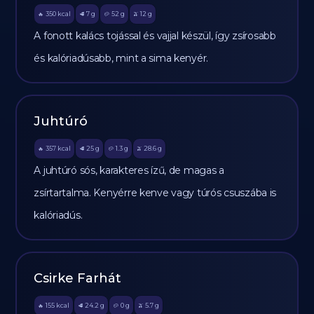
350
kcal
7
g
52
g
12
g
🔥
🥩
🥔
🫒
A fonott kalács tojással és vajjal készül, így zsírosabb
és kalóriadúsabb, mint a sima kenyér.
Juhtúró
357
kcal
25
g
1.3
g
28.6
g
🔥
🥩
🥔
🫒
A juhtúró sós, karakteres ízű, de magas a
zsírtartalma. Kenyérre kenve vagy túrós csuszába is
kalóriadús.
Csirke Farhát
155
kcal
24.2
g
0
g
5.7
g
🔥
🥩
🥔
🫒