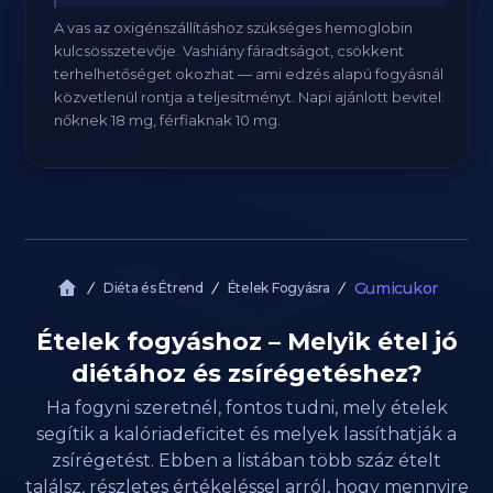
A vas az oxigénszállításhoz szükséges hemoglobin
kulcsösszetevője. Vashiány fáradtságot, csökkent
terhelhetőséget okozhat — ami edzés alapú fogyásnál
közvetlenül rontja a teljesítményt. Napi ajánlott bevitel:
nőknek 18 mg, férfiaknak 10 mg.
Gumicukor
Diéta és Étrend
Ételek Fogyásra
Ételek fogyáshoz – Melyik étel jó
diétához és zsírégetéshez?
Ha fogyni szeretnél, fontos tudni, mely ételek
segítik a kalóriadeficitet és melyek lassíthatják a
zsírégetést. Ebben a listában több száz ételt
találsz, részletes értékeléssel arról, hogy mennyire