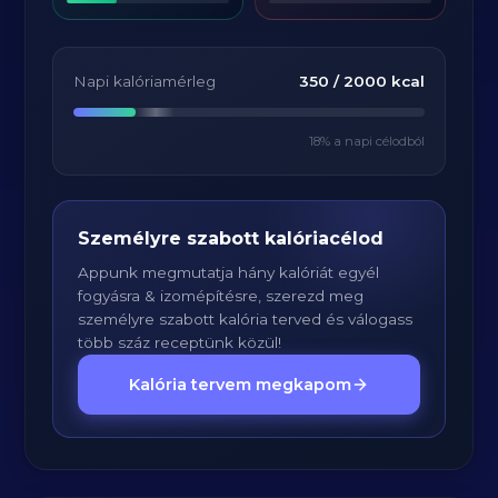
Napi kalóriamérleg
350
/
2000
kcal
18
% a napi célodból
Személyre szabott kalóriacélod
Appunk megmutatja hány kalóriát egyél
fogyásra & izomépítésre, szerezd meg
személyre szabott kalória terved és válogass
több száz receptünk közül!
Kalória tervem megkapom