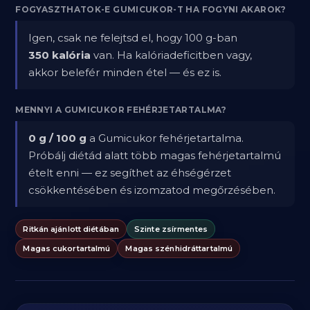
FOGYASZTHATOK-E GUMICUKOR-T HA FOGYNI AKAROK?
Igen, csak ne felejtsd el, hogy 100 g-ban
350 kalória
van. Ha kalóriadeficitben vagy,
akkor belefér minden étel — és ez is.
MENNYI A GUMICUKOR FEHÉRJETARTALMA?
0 g / 100 g
a Gumicukor fehérjetartalma.
Próbálj diétád alatt több magas fehérjetartalmú
ételt enni — ez segíthet az éhségérzet
csökkentésében és izomzatod megőrzésében.
Ritkán ajánlott diétában
Szinte zsírmentes
Magas cukortartalmú
Magas szénhidráttartalmú