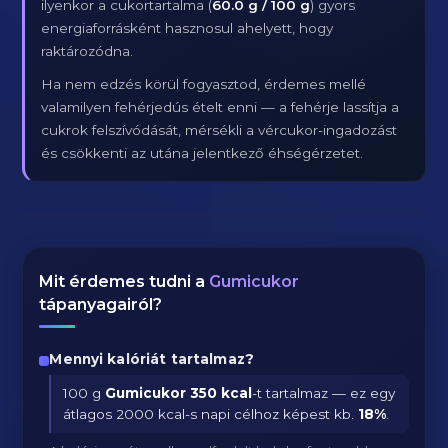
ilyenkor a cukortartalma (
60.0 g / 100 g
) gyors
energiaforrásként hasznosul ahelyett, hogy
raktározódna.
Ha nem edzés körül fogyasztod, érdemes mellé
valamilyen fehérjedús ételt enni — a fehérje lassítja a
cukrok felszívódását, mérsékli a vércukor-ingadozást
és csökkenti az utána jelentkező éhségérzetet.
Mit érdemes tudni a
Gumicukor
tápanyagairól?
Mennyi kalóriát tartalmaz?
100 g
Gumicukor
350 kcal
-t tartalmaz — ez egy
átlagos 2000 kcal-s napi célhoz képest kb.
18
%
.