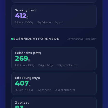
Sovány túró
412
g
85 kcal / 100g · 12g fehérje · 4g zsír
SZÉNHIDRÁTFORRÁSOK
ugyanannyi kalóriáért
Fehér rizs (főtt)
269
g
130 kcal / 100g · 2.4g fehérje · 28g szénhidrát
Édesburgonya
407
g
86 kcal / 100g · 1.6g fehérje · 20g szénhidrát
Zabliszt
93