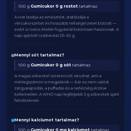
100 g
Gumicukor
0 g rostot
tartalmaz.
A rost lassítja az emésztést, stabilizálja a
vércukorszintet és hosszabb teltségérzetet biztosít —
ezért a rostos ételek fogyásnál különösen hasznosak. A
napi ajánlott rostbevitel 25–30 g.
Mennyi sót tartalmaz?
100 g
Gumicukor
0 g sót
tartalmaz.
A magas sóbevitel vízretenciót okozhat, ami a
mérlegszámon is megjelenik — bár ez nem valódi
zsírgyarapodás, a puffadás és a nehézség érzése
kellemetlen. A WHO napi legfeljebb 5 g sóbevitelt ajánl
felnőtteknek.
Mennyi kalciumot tartalmaz?
100 g
Gumicukor
0 mg kalciumot
tartalmaz.