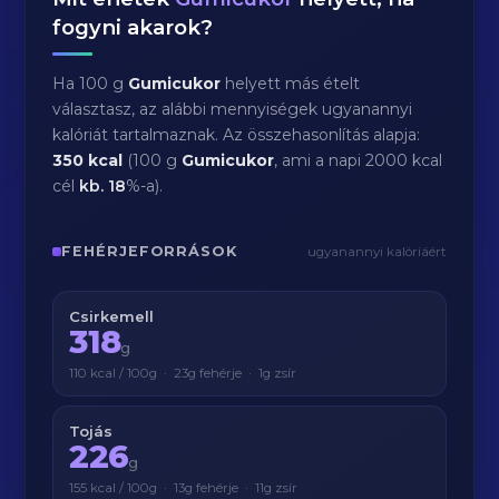
fogyni akarok?
Ha 100 g
Gumicukor
helyett más ételt
választasz, az alábbi mennyiségek ugyanannyi
kalóriát tartalmaznak. Az összehasonlítás alapja:
350 kcal
(100 g
Gumicukor
, ami a napi 2000 kcal
cél
kb.
18
%-a).
FEHÉRJEFORRÁSOK
ugyanannyi kalóriáért
Csirkemell
318
g
110 kcal / 100g · 23g fehérje · 1g zsír
Tojás
226
g
155 kcal / 100g · 13g fehérje · 11g zsír