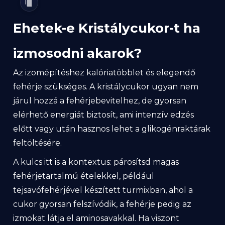
Ehetek-e Kristálycukor-t ha
izmosodni akarok?
Az izomépítéshez kalóriatöbblet és elegendő
fehérje szükséges. A kristálycukor ugyan nem
járul hozzá a fehérjebevitelhez, de gyorsan
elérhető energiát biztosít, ami intenzív edzés
előtt vagy után hasznos lehet a glikogénraktárak
feltöltésére.
A kulcs itt is a kontextus: párosítsd magas
fehérjetartalmú ételekkel, például
tejsavófehérjével készített turmixban, ahol a
cukor gyorsan felszívódik, a fehérje pedig az
izmokat látja el aminosavakkal. Ha viszont