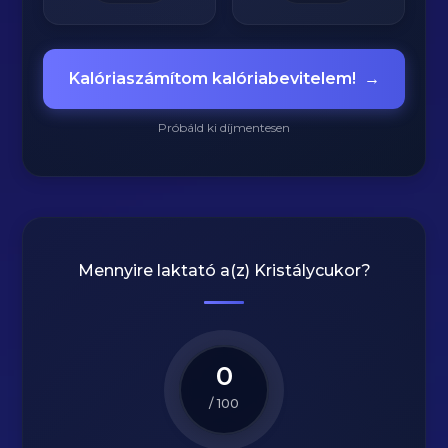
Kalóriaszámítom kalóriabevitelem!
→
Próbáld ki díjmentesen
Mennyire laktató a(z)
Kristálycukor
?
0
/ 100