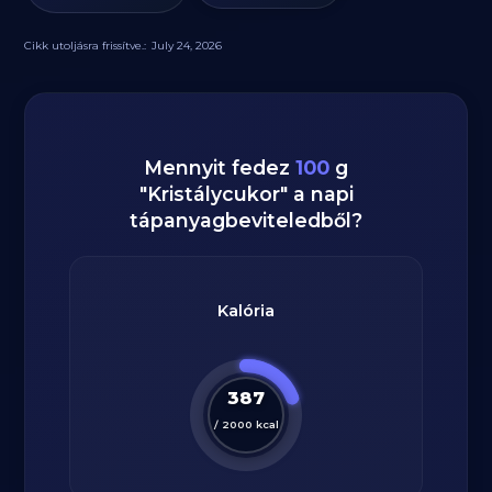
Cikk utoljásra frissítve.:
July 24, 2026
Mennyit fedez
100
g
"
Kristálycukor
" a napi
tápanyagbeviteledből?
Kalória
387
/
2000
kcal