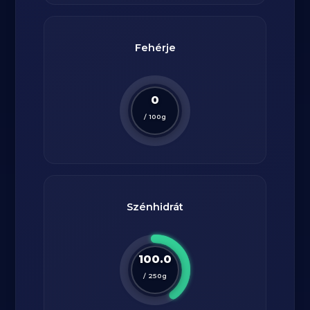
Fehérje
0
/
100
g
Szénhidrát
100.0
/
250
g