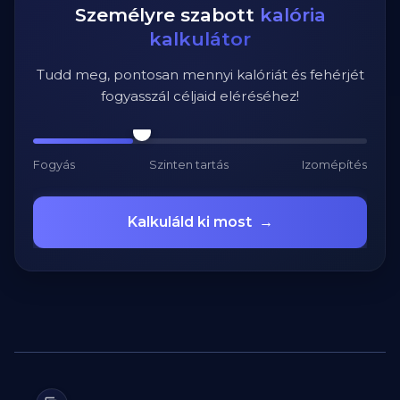
Személyre szabott
kalória
kalkulátor
Tudd meg, pontosan mennyi kalóriát és fehérjét
fogyasszál céljaid eléréséhez!
Fogyás
Szinten tartás
Izomépítés
Kalkuláld ki most
→