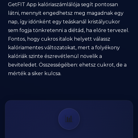
GetFIT App kalóriaszámlálója segít pontosan
látni, mennyit engedhetsz meg magadnak egy
nap, így időnként egy teáskanál kristálycukor
sem fogja tönkretenni a diétád, ha előre tervezel.
Fontos, hogy cukros italok helyett válassz
kalóriamentes változatokat, mert a folyékony
kalóriák szinte észrevétlenül növelik a
beviteledet. Összességében: ehetsz cukrot, de a
mérték a siker kulcsa.
📊