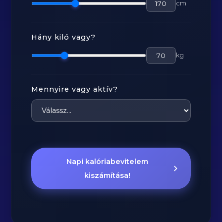
cm
Hány kiló vagy?
kg
Mennyire vagy aktív?
Napi kalóriabevitelem
kiszámítása!