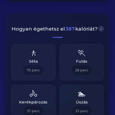
Hogyan égethetsz el
387
kalóriát?
i
🚶
🏃
Séta
Futás
79
perc
28
perc
🚴
🏊
Kerékpározás
Úszás
37
perc
33
perc