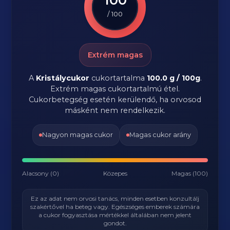
/ 100
Extrém magas
A
Kristálycukor
cukortartalma
100.0 g / 100g
.
Extrém magas cukortartalmú étel.
Cukorbetegség esetén kerülendő, ha orvosod
másként nem rendelkezik.
Nagyon magas cukor
Magas cukor arány
Alacsony (0)
Közepes
Magas (100)
Ez az adat nem orvosi tanács, minden esetben konzultálj
szakértővel ha beteg vagy. Egészséges emberek számára
a cukor fogyasztása mértékkel általában nem jelent
gondot.