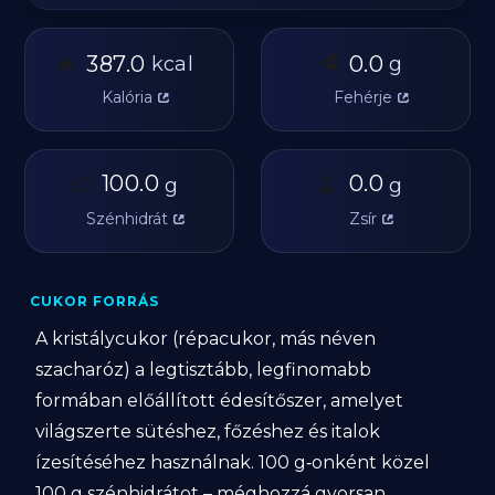
🔥
🥩
387.0
0.0
kcal
g
Kalória
Fehérje
🥔
100.0
🫒
0.0
g
g
Szénhidrát
Zsír
CUKOR FORRÁS
A kristálycukor (répacukor, más néven
szacharóz) a legtisztább, legfinomabb
formában előállított édesítőszer, amelyet
világszerte sütéshez, főzéshez és italok
ízesítéséhez használnak. 100 g‐onként közel
100 g szénhidrátot – méghozzá gyorsan