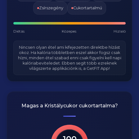
Zsírszegény
Cukortartalmú
Diétás
Közepes
Hizlaló
Nincsen olyan étel ami kifejezetten direktbe hízást
okoz. Ha kalória többletben eszel akkor fogsz csak
hízni, minden étel szabad enni csak figyelni kell napi
kalóriabeviteledet. Ebben segít több ezreknek
világszerte applikációnk is, a GetFIT App!
Magas a
Kristálycukor
cukortartalma?
100