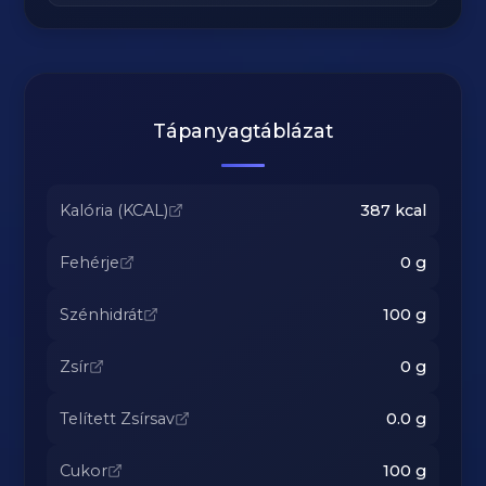
Tápanyagtáblázat
Kalória (KCAL)
387
kcal
Fehérje
0
g
Szénhidrát
100
g
Zsír
0
g
Telített Zsírsav
0.0
g
Cukor
100
g