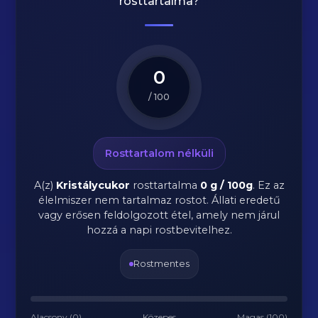
rosttartalma?
0
/ 100
Rosttartalom nélküli
A(z)
Kristálycukor
rosttartalma
0 g / 100g
.
Ez az
élelmiszer nem tartalmaz rostot. Állati eredetű
vagy erősen feldolgozott étel, amely nem járul
hozzá a napi rostbevitelhez.
Rostmentes
Alacsony (0)
Közepes
Magas (100)