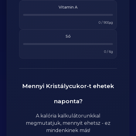
Vitamin A
0
/
900
μg
Só
0
/
6
g
Mennyi
Kristálycukor
-t ehetek
naponta?
A kalória kalkulátorunkkal
megmutatjuk, mennyit ehetsz - ez
mindenkinek más!