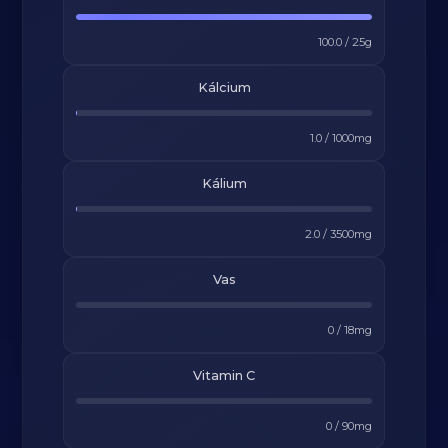
100.0
/
25
g
Kálcium
1.0
/
1000
mg
Kálium
2.0
/
3500
mg
Vas
0
/
18
mg
Vitamin C
0
/
90
mg