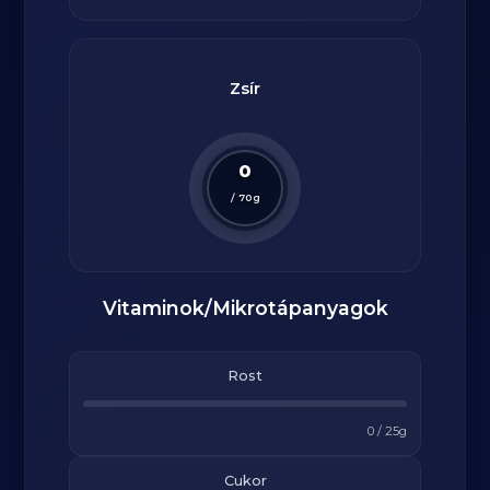
Zsír
0
/
70
g
Vitaminok/Mikrotápanyagok
Rost
0
/
25
g
Cukor