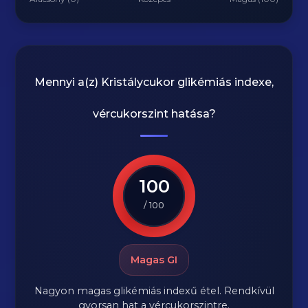
Mennyi a(z)
Kristálycukor
glikémiás indexe,
vércukorszint hatása?
100
/ 100
Magas GI
Nagyon magas glikémiás indexű étel. Rendkívül
gyorsan hat a vércukorszintre.