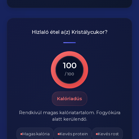
Hizlaló étel a(z)
Kristálycukor
?
100
/ 100
Kalóriadús
Rendkívül magas kalóriatartalom. Fogyókúra
alatt kerülendő.
Magas kalória
Kevés protein
Kevés rost