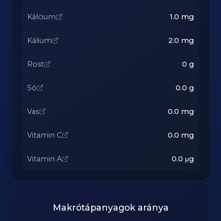
Kálcium
1.0
mg
Kálium
2.0
mg
Rost
0
g
Só
0.0
g
Vas
0.0
mg
Vitamin C
0.0
mg
Vitamin A
0.0
μg
Makrótápanyagok aránya