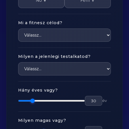
Nő 👩
Férfi 👨
Mi a fitnesz célod?
Milyen a jelenlegi testalkatod?
Hány éves vagy?
év
Milyen magas vagy?