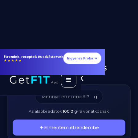
Kristálycukor –
Étrendek, receptek és edzéstervek
Ingyenes Próba →
★★★★★
Kalóriatartalom és
Tápanyagok
g
Az alábbi adatok
100.0
g
-ra vonatkoznak.
Elmentem étrendembe