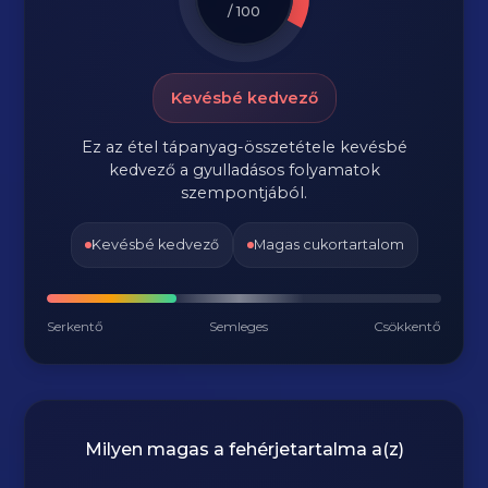
/ 100
Kevésbé kedvező
Ez az étel tápanyag-összetétele kevésbé
kedvező a gyulladásos folyamatok
szempontjából.
Kevésbé kedvező
Magas cukortartalom
Serkentő
Semleges
Csökkentő
Milyen magas a fehérjetartalma a(z)