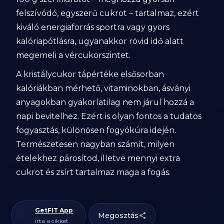
felszívódó, egyszerű cukrot – tartalmaz, ezért
kiváló energiaforrás sportra vagy gyors
kalóriapótlásra, ugyanakkor rövid idő alatt
megemeli a vércukorszintet.
A kristálycukor tápértéke elsősorban
kalóriákban mérhető, vitaminokban, ásványi
anyagokban gyakorlatilag nem járul hozzá a
napi bevitelhez. Ezért is olyan fontos a tudatos
fogyasztás, különösen fogyókúra idején.
Természetesen nagyban számít, milyen
ételekhez párosítod, illetve mennyi extra
cukrot és zsírt tartalmaz maga a fogás.
GetFIT App
Megosztás
írta a cikket.