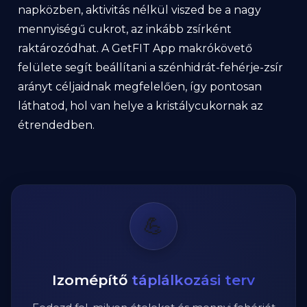
napközben, aktivitás nélkül viszed be a nagy
mennyiségű cukrot, az inkább zsírként
raktározódhat. A GetFIT App makrókövető
felülete segít beállítani a szénhidrát-fehérje-zsír
arányt céljaidnak megfelelően, így pontosan
láthatod, hol van helye a kristálycukornak az
étrendedben.
💪
Izomépítő
táplálkozási terv