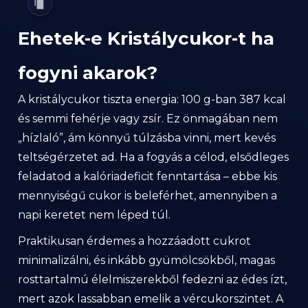
Ehetek-e Kristálycukor-t ha
fogyni akarok?
A kristálycukor tiszta energia: 100 g-ban 387 kcal
és semmi fehérje vagy zsír. Ez önmagában nem
„hízlaló”, ám könnyű túlzásba vinni, mert kevés
teltségérzetet ad. Ha a fogyás a célod, elsődleges
feladatod a kalóriadeficit fenntartása – ebbe kis
mennyiségű cukor is beleférhet, amennyiben a
napi keretet nem léped túl.
Praktikusan érdemes a hozzáadott cukrot
minimalizálni, és inkább gyümölcsökből, magas
rosttartalmú élelmiszerekből fedezni az édes ízt,
mert azok lassabban emelik a vércukorszintet. A