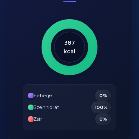
387
kcal
Fehérje
0%
Szénhidrát
100%
Zsír
0%