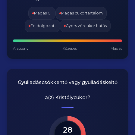
Magas GI
Magas cukortartalom
Feldolgozott
Gyors vércukor hatás
Alacsony
Közepes
Magas
Gyulladáscsökkentő vagy gyulladáskeltő
a(z)
Kristálycukor
?
28