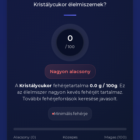
Kristálycukor
élelmiszernek?
0
/ 100
Nagyon alacsony
A
Kristálycukor
fehérjetartalma
0.0 g / 100g
. Ez
az élelmiszer nagyon kevés fehérjét tartalmaz.
További fehérjeforrások keresése javasolt.
Minimális fehérje
Alacsony (0)
Közepes
Magas (100)