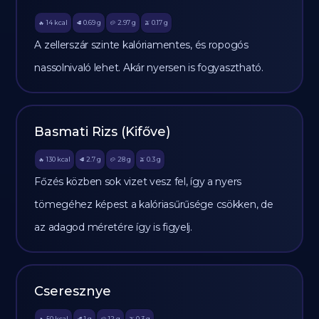
14
kcal
0.69
g
2.97
g
0.17
g
🔥
🥩
🥔
🫒
A zellerszár szinte kalóriamentes, és ropogós
nassolnivaló lehet. Akár nyersen is fogyasztható.
Basmati Rizs (Kifőve)
130
kcal
2.7
g
28
g
0.3
g
🔥
🥩
🥔
🫒
Főzés közben sok vizet vesz fel, így a nyers
tömegéhez képest a kalóriasűrűsége csökken, de
az adagod méretére így is figyelj.
Cseresznye
50
kcal
1
g
12
g
0.3
g