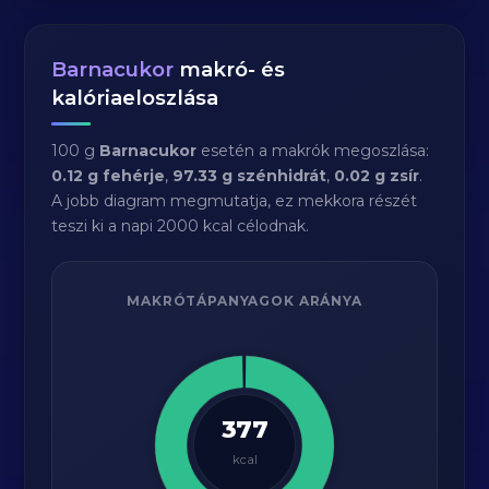
Barnacukor
makró- és
kalóriaeloszlása
100 g
Barnacukor
esetén a makrók megoszlása:
0.12 g fehérje
,
97.33 g szénhidrát
,
0.02 g zsír
.
A jobb diagram megmutatja, ez mekkora részét
teszi ki a napi 2000 kcal célodnak.
MAKRÓTÁPANYAGOK ARÁNYA
377
kcal