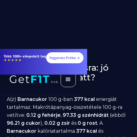
Több 1000+ elégedett tag
Ingyenes Próba →
★★★★★
Barnacukor fogyásra: jó
választás diéta alatt?
GetFIT App
Írta -
March 19, 2026
A(z)
Barnacukor
100 g-ban
377 kcal
energiát
tartalmaz. Makrótápanyag-összetétele 100 g-ra
vetítve:
0.12 g fehérje
,
97.33 g szénhidrát
(ebből
96.21 g cukor
),
0.02 g zsír
és
0 g rost
. A
Barnacukor
kalóriatartalma
377 kcal
és