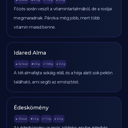
🔥
🥩
🥔
🫒
Főzés során veszít a vitamintartalmából, de a rostjai
megmaradnak. Párolva még jobb, mert több
vitamin marad benne.
Idared Alma
52
kcal
0.3
g
13.8
g
0.2
g
🔥
🥩
🥔
🫒
A téli almafajta sokáig eláll, és a héja alatt sok pektin
található, ami segíti az emésztést.
Édeskömény
31
kcal
1.2
g
7.3
g
0.2
g
🔥
🥩
🥔
🫒
Az édeskömény gumós zöldség, enyhe édeskés,