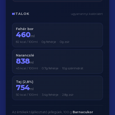
ITALOK
ugyanannyi kalóriáért
Fehér bor
460
ml
82 kcal / 100ml · 0g fehérje · 0g zsír
Narancslé
838
ml
45 kcal / 100ml · 0.7g fehérje · 10g szénhidrát
Tej (2,8%)
754
ml
50 kcal / 100ml · 3.4g fehérje · 2.8g zsír
Az értékek tájékoztató jellegűek, 100 g
Barnacukor