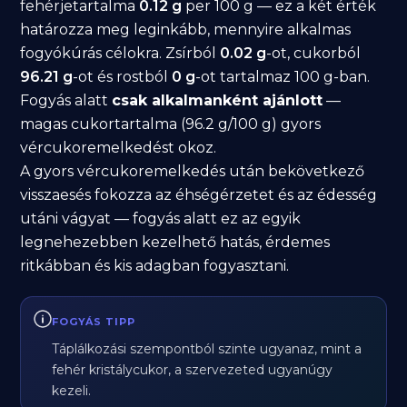
fehérjetartalma
0.12 g
per 100 g — ez a két érték
határozza meg leginkább, mennyire alkalmas
fogyókúrás célokra. Zsírból
0.02 g
-ot, cukorból
96.21 g
-ot és rostból
0 g
-ot tartalmaz 100 g-ban.
Fogyás alatt
csak alkalmanként ajánlott
—
magas cukortartalma (96.2 g/100 g) gyors
vércukoremelkedést okoz.
A gyors vércukoremelkedés után bekövetkező
visszaesés fokozza az éhségérzetet és az édesség
utáni vágyat — fogyás alatt ez az egyik
legnehezebben kezelhető hatás, érdemes
ritkábban és kis adagban fogyasztani.
FOGYÁS TIPP
Táplálkozási szempontból szinte ugyanaz, mint a
fehér kristálycukor, a szervezeted ugyanúgy
kezeli.