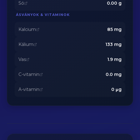
Só
0.00
g
ÁSVÁNYOK & VITAMINOK
Kalcium
85
mg
Kálium
133
mg
Vas
1.9
mg
C-vitamin
0.0
mg
A-vitamin
0
μg