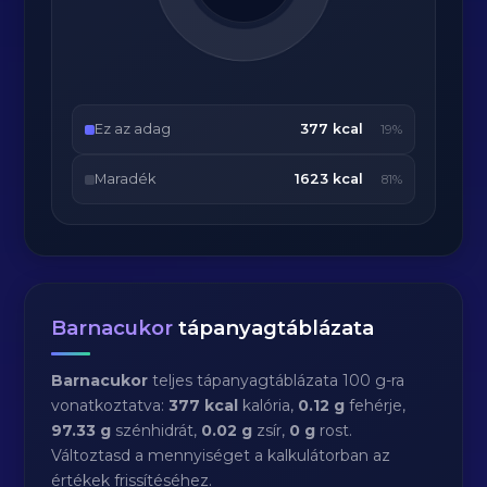
Ez az adag
377 kcal
19%
Maradék
1623 kcal
81%
Barnacukor
tápanyagtáblázata
Barnacukor
teljes tápanyagtáblázata 100 g-ra
vonatkoztatva:
377 kcal
kalória,
0.12 g
fehérje,
97.33 g
szénhidrát,
0.02 g
zsír,
0 g
rost.
Változtasd a mennyiséget a kalkulátorban az
értékek frissítéséhez.