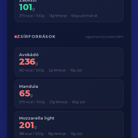
Zabliszt
101
g
375 kcal / 100g · 13g fehérje · 60g szénhidrát
ZSÍRFORRÁSOK
ugyanannyi kalóriáért
Avokádó
236
g
160 kcal / 100g · 2g fehérje · 15g zsír
Mandula
65
g
579 kcal / 100g · 21g fehérje · 50g zsír
Mozzarella light
201
g
188 kcal / 100g · 18g fehérje · 13g zsír