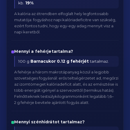
kb.
19
%
.
A kalória az étrendben elfoglalt hely legfontosabb
mutatója: fogyáshoz napi kalóriadeficitre van szükség,
ezért fontos tudni, hogy egy-egy adag mennyit visz a
napi keretből.
Mennyi a fehérjetartalma?
100 g
Barnacukor
0.12 g fehérjét
tartalmaz.
A fehérje a három makrotápanyag közül a legjobb
szövetséges fogyásnál: erős teltségérzetet ad, megőrzi
az izomtömeget kalóriadeficit alatt, és az emésztése is
több energiát igényel a szervezettől (termikus hatás).
Felnőtteknek testsúlykilogrammonként legalább 1,6–
2 g fehérje bevitele ajánlott fogyás alatt.
Mennyi szénhidrátot tartalmaz?