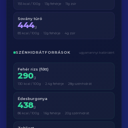
155 kcal / 100g · 13g fehérje · 11g zsír
Sovány túró
444
g
85 kcal / 100g · 12g fehérje · 4g zsír
SZÉNHIDRÁTFORRÁSOK
ugyanannyi kalóriáért
Fehér rizs (főtt)
290
g
130 kcal / 100g · 2.4g fehérje · 28g szénhidrát
Édesburgonya
438
g
86 kcal / 100g · 1.6g fehérje · 20g szénhidrát