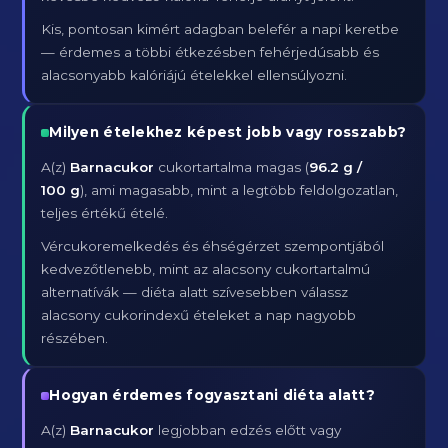
Kis, pontosan kimért adagban belefér a napi keretbe
— érdemes a többi étkezésben fehérjedúsabb és
alacsonyabb kalóriájú ételekkel ellensúlyozni.
Milyen ételekhez képest jobb vagy rosszabb?
A(z)
Barnacukor
cukortartalma magas (
96.2 g /
100 g
), ami magasabb, mint a legtöbb feldolgozatlan,
teljes értékű ételé.
Vércukoremelkedés és éhségérzet szempontjából
kedvezőtlenebb, mint az alacsony cukortartalmú
alternatívák — diéta alatt szívesebben válassz
alacsony cukorindexű ételeket a nap nagyobb
részében.
Hogyan érdemes fogyasztani diéta alatt?
A(z)
Barnacukor
legjobban edzés előtt vagy