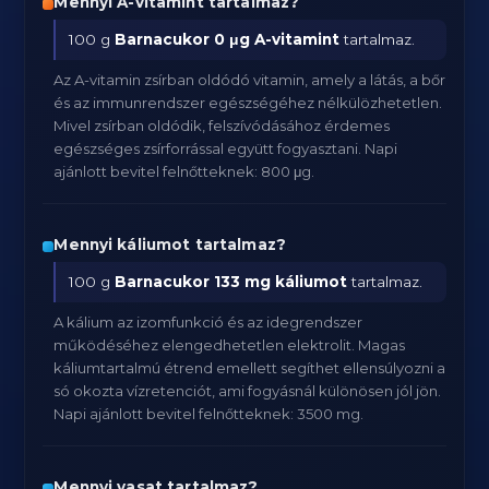
Mennyi A-vitamint tartalmaz?
100 g
Barnacukor
0 μg A-vitamint
tartalmaz.
Az A-vitamin zsírban oldódó vitamin, amely a látás, a bőr
és az immunrendszer egészségéhez nélkülözhetetlen.
Mivel zsírban oldódik, felszívódásához érdemes
egészséges zsírforrással együtt fogyasztani. Napi
ajánlott bevitel felnőtteknek: 800 μg.
Mennyi káliumot tartalmaz?
100 g
Barnacukor
133 mg káliumot
tartalmaz.
A kálium az izomfunkció és az idegrendszer
működéséhez elengedhetetlen elektrolit. Magas
káliumtartalmú étrend emellett segíthet ellensúlyozni a
só okozta vízretenciót, ami fogyásnál különösen jól jön.
Napi ajánlott bevitel felnőtteknek: 3500 mg.
Mennyi vasat tartalmaz?