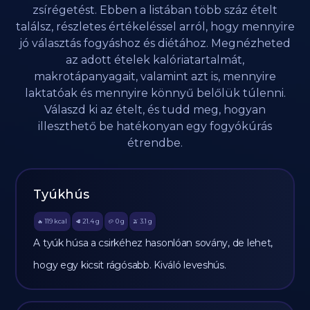
zsírégetést. Ebben a listában több száz ételt
találsz, részletes értékeléssel arról, hogy mennyire
jó választás fogyáshoz és diétához. Megnézheted
az adott ételek kalóriatartalmát,
makrotápanyagait, valamint azt is, mennyire
laktatóak és mennyire könnyű belőlük túlenni.
Válaszd ki az ételt, és tudd meg, hogyan
illeszthető be hatékonyan egy fogyókúrás
étrendbe.
Tyúkhús
119
kcal
21.4
g
0
g
3.1
g
🔥
🥩
🥔
🫒
A tyúk húsa a csirkéhez hasonlóan sovány, de lehet,
hogy egy kicsit rágósabb. Kiváló leveshús.