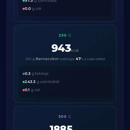
97.3
g szénhidrát
0.0
g zsír
250
G
943
kcal
250 g
Barnacukor
kalóriája:
47
% a napi célból
0.3
g fehérje
243.3
g szénhidrát
0.1
g zsír
500
G
1885