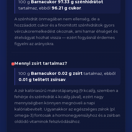
100 g
Barnacukor
97.33 g szénhidrátot
tartalmaz, ebből
96.21 g cukor
.
A szénhidrát önmagában nem ellenség, de a
hozzáadott cukor és a finomított szénhidrátok gyors
vércukoremelkedést okoznak, ami hamar éhséget és
ételvágyat hozhat vissza — ezért fogyásnál érdemes
figyelni az arányokra.
Mennyi zsírt tartalmaz?
100 g
Barnacukor
0.02 g zsírt
tartalmaz, ebből
0.01 g telített zsírsav
.
A zsír kalóriasűrű makrotápanyag (9 kcal/g, szemben a
fehérje és szénhidrát 4 kcal/g-jával), ezért nagy
mennyiségben könnyen megnöveli a napi
kalóriabevitelt. Ugyanakkor az egészséges zsírok (pl.
omega-3) fontosak a hormonegyensúlyhoz és a zsírban
oldódó vitaminok felszívódásához.