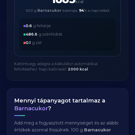
kcal
500 g
Barnacukor
kalóriája:
94
% a napi célból
0.6
g fehérje
486.6
g szénhidrát
0.1
g zsír
Kattints egy adagra a kalkulátor automatikus
feltöltéséhez. Napi kalóriacél:
2000 kcal
.
Mennyi tápanyagot tartalmaz a
Barnacukor
?
Add meg a fogyasztott mennyiséget és az alábbi
értékek azonnal frissülnek. 100 g
Barnacukor