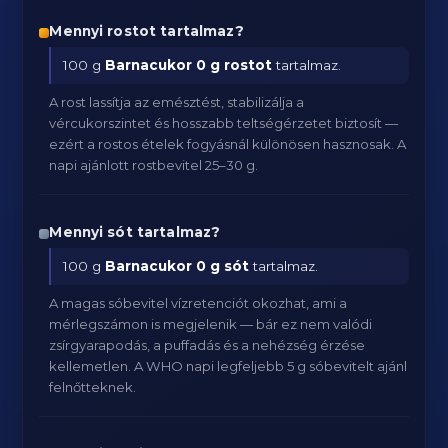
Mennyi rostot tartalmaz?
100 g
Barnacukor
0 g rostot
tartalmaz.
A rost lassítja az emésztést, stabilizálja a
vércukorszintet és hosszabb teltségérzetet biztosít —
ezért a rostos ételek fogyásnál különösen hasznosak. A
napi ajánlott rostbevitel 25–30 g.
Mennyi sót tartalmaz?
100 g
Barnacukor
0 g sót
tartalmaz.
A magas sóbevitel vízretenciót okozhat, ami a
mérlegszámon is megjelenik — bár ez nem valódi
zsírgyarapodás, a puffadás és a nehézség érzése
kellemetlen. A WHO napi legfeljebb 5 g sóbevitelt ajánl
felnőtteknek.