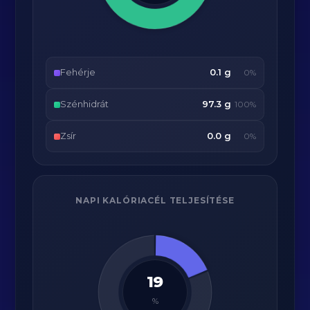
Fehérje
0.1 g
0%
Szénhidrát
97.3 g
100%
Zsír
0.0 g
0%
NAPI KALÓRIACÉL TELJESÍTÉSE
19
%