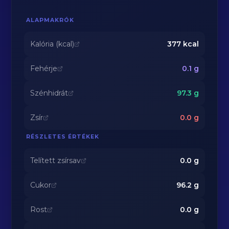
ALAPMAKRÓK
Kalória (kcal)
377
kcal
Fehérje
0.1
g
Szénhidrát
97.3
g
Zsír
0.0
g
RÉSZLETES ÉRTÉKEK
Telített zsírsav
0.0
g
Cukor
96.2
g
Rost
0.0
g