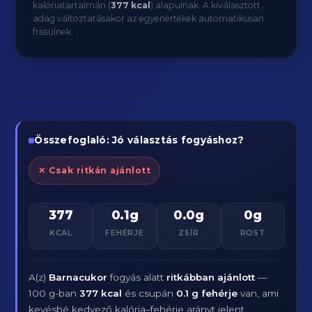
kalóriatartalmán (
377 kcal
) alapulnak. A kiválasztott
adag változtatásakor az egyenértékek automatikusan
frissülnek.
Összefoglaló: Jó választás fogyáshoz?
✕ Csak ritkán ajánlott
377
0.1g
0.0g
0g
KCAL
FEHÉRJE
ZSÍR
ROST
A(z)
Barnacukor
fogyás alatt
ritkábban ajánlott
—
100 g-ban
377 kcal
és csupán
0.1 g fehérje
van, ami
kevésbé kedvező kalória–fehérje arányt jelent.