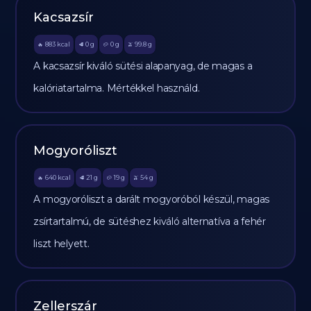
Kacsazsír
883
kcal
0
g
0
g
99.8
g
🔥
🥩
🥔
🫒
A kacsazsír kiváló sütési alapanyag, de magas a
kalóriatartalma. Mértékkel használd.
Mogyoróliszt
640
kcal
21
g
19
g
54
g
🔥
🥩
🥔
🫒
A mogyoróliszt a darált mogyoróból készül, magas
zsírtartalmú, de sütéshez kiváló alternatíva a fehér
liszt helyett.
Zellerszár