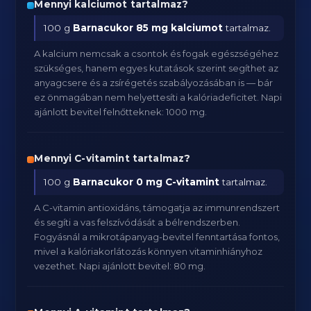
Mennyi kalciumot tartalmaz?
100 g
Barnacukor
85 mg kalciumot
tartalmaz.
A kalcium nemcsak a csontok és fogak egészségéhez
szükséges, hanem egyes kutatások szerint segíthet az
anyagcsere és a zsírégetés szabályozásában is — bár
ez önmagában nem helyettesíti a kalóriadeficitet. Napi
ajánlott bevitel felnőtteknek: 1000 mg.
Mennyi C-vitamint tartalmaz?
100 g
Barnacukor
0 mg C-vitamint
tartalmaz.
A C-vitamin antioxidáns, támogatja az immunrendszert
és segíti a vas felszívódását a bélrendszerben.
Fogyásnál a mikrotápanyag-bevitel fenntartása fontos,
mivel a kalóriakorlátozás könnyen vitaminhiányhoz
vezethet. Napi ajánlott bevitel: 80 mg.