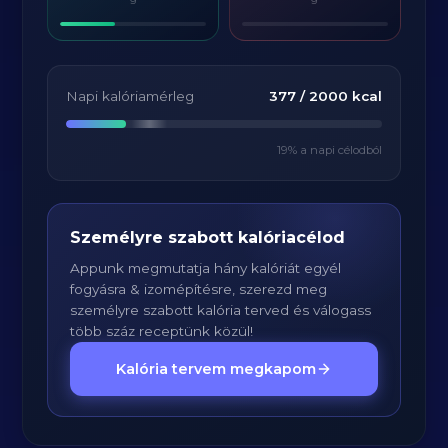
Napi kalóriamérleg
377
/
2000
kcal
19
% a napi célodból
Személyre szabott kalóriacélod
Appunk megmutatja hány kalóriát egyél
fogyásra & izomépítésre, szerezd meg
személyre szabott kalória terved és válogass
több száz receptünk közül!
Kalória tervem megkapom