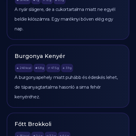
🔥
🥩
🥔
🫒
A nyár slágere, de a cukortartalma miatt ne egyél
belőle kilószámra. Egy maréknyi bőven elég egy
nap.
Burgonya Kenyér
240
kcal
6.8
g
47.5
g
3.9
g
🔥
🥩
🥔
🫒
A burgonyapehely miatt puhább és édeskés lehet,
de tápanyagtartalma hasonló a sima fehér
kenyéréhez.
Főtt Brokkoli
35
kcal
2.4
g
7.2
g
0.4
g