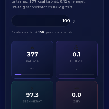
tartalmaz:
377 kcal
kalóriát,
0.12 g
fehérjét,
97.33 g
szénhidrátot és
0.02 g
zsírt.
g
Az alábbi adatok
100
g-ra vonatkoznak.
🔥
💪
377
0.1
KALÓRIA
FEHÉRJE
kcal
g
⚡
🧈
97.3
0.0
SZÉNHIDRÁT
ZSÍR
g
g