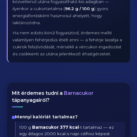
közvetlenül utána fogyasztható kis adagban —
ilyenkor a cukortartalma (
96.2 g / 100 g
) gyors
energiaforrásként hasznosul ahelyett, hogy
raktározódna.
Ha nem edzés körül fogyasztod, érdemes mellé
valamilyen fehérjedús ételt enni — a fehérje lassítja a
cukrok felszívódását, mérsékli a vércukor-ingadozást
és csökkenti az utána jelentkező éhségérzetet.
Mit érdemes tudni a
Barnacukor
tápanyagairól?
Mennyi kalóriát tartalmaz?
100 g
Barnacukor
377 kcal
-t tartalmaz — ez
egy átlagos 2000 kcal-s napi célhoz képest