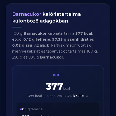
Barnacukor
kalóriatartalma
különböző adagokban
100 g
Barnacukor
kalóriatartalma
377 kcal
,
ebből
0.12 g fehérje
,
97.33 g szénhidrát
és
0.02 g zsír
. Az alábbi kártyák megmutatják,
mennyi kalóriát és tápanyagot tartalmaz 100 g,
250 g és 500 g
Barnacukor
.
100
G
377
kcal
377 kcal
— a napi 2000 kcal
kb.
19
%-a
0.1
g fehérje