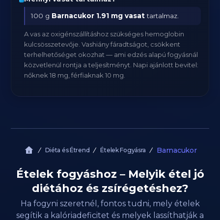
100 g
Barnacukor
1.91 mg vasat
tartalmaz.
A vas az oxigénszállításhoz szükséges hemoglobin
kulcsösszetevője. Vashiány fáradtságot, csökkent
terhelhetőséget okozhat — ami edzés alapú fogyásnál
közvetlenül rontja a teljesítményt. Napi ajánlott bevitel:
nőknek 18 mg, férfiaknak 10 mg.
Barnacukor
Diéta és Étrend
Ételek Fogyásra
Ételek fogyáshoz – Melyik étel jó
diétához és zsírégetéshez?
Ha fogyni szeretnél, fontos tudni, mely ételek
segítik a kalóriadeficitet és melyek lassíthatják a