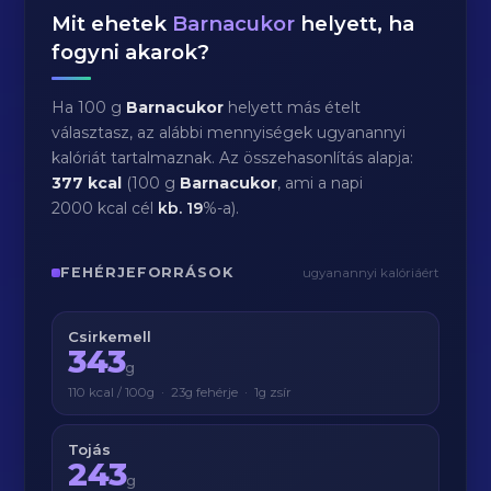
Mit ehetek
Barnacukor
helyett, ha
fogyni akarok?
Ha 100 g
Barnacukor
helyett más ételt
választasz, az alábbi mennyiségek ugyanannyi
kalóriát tartalmaznak. Az összehasonlítás alapja:
377 kcal
(100 g
Barnacukor
, ami a napi
2000 kcal cél
kb.
19
%-a).
FEHÉRJEFORRÁSOK
ugyanannyi kalóriáért
Csirkemell
343
g
110 kcal / 100g · 23g fehérje · 1g zsír
Tojás
243
g