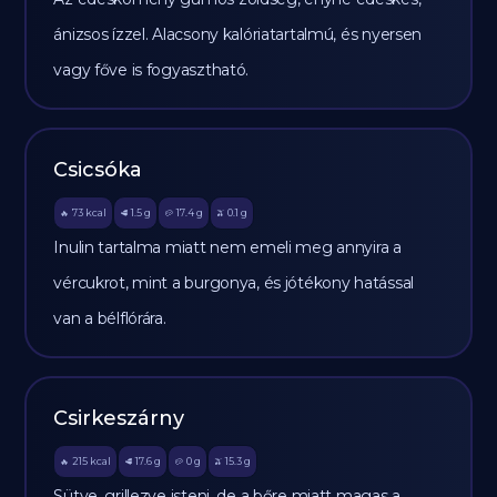
ánizsos ízzel. Alacsony kalóriatartalmú, és nyersen
vagy főve is fogyasztható.
Csicsóka
73
kcal
1.5
g
17.4
g
0.1
g
🔥
🥩
🥔
🫒
Inulin tartalma miatt nem emeli meg annyira a
vércukrot, mint a burgonya, és jótékony hatással
van a bélflórára.
Csirkeszárny
215
kcal
17.6
g
0
g
15.3
g
🔥
🥩
🥔
🫒
Sütve, grillezve isteni, de a bőre miatt magas a