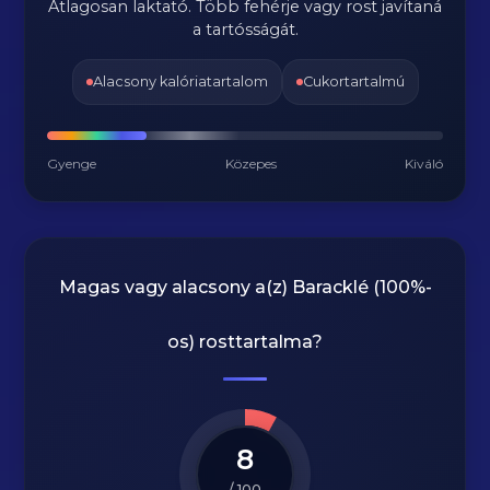
Átlagosan laktató. Több fehérje vagy rost javítaná
a tartósságát.
Alacsony kalóriatartalom
Cukortartalmú
Gyenge
Közepes
Kiváló
Magas vagy alacsony a(z) Baracklé (100%-
os) rosttartalma?
8
/ 100