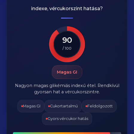
indexe, vércukorszint hatása?
90
/ 100
Magas GI
Nagyon magas glikémiás indexű étel. Rendkívül
gyorsan hat a vércukorszintre.
Magas GI
Cukortartalmú
Feldolgozott
Gyors vércukor hatás