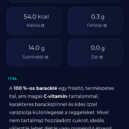
🔥
🥩
54.0
0.3
kcal
g
Kalória
Fehérje
🥔
14.0
🫒
0.0
g
g
Szénhidrát
Zsír
ITAL
A
100 %-os baracklé
egy frissítő, természetes
ital, ami magas
C‑vitamin
-tartalommal,
karakteres barackszínnel és édes ízzel
varázsolja különlegessé a reggeleket. Mivel
nem tartalmaz hozzáadott cukrot, ideális
választás lehet diétás vagy izomépítő étrend