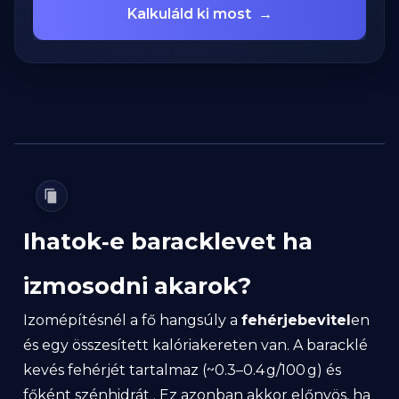
Kalkuláld ki most
→
Ihatok‑e baracklevet ha
izmosodni akarok?
Izomépítésnél a fő hangsúly a
fehérjebevitel
en
és egy összesített kalóriakereten van. A baracklé
kevés fehérjét tartalmaz (~0.3–0.4 g/100 g) és
főként szénhidrát . Ez azonban akkor előnyös, ha