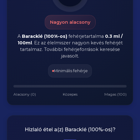
Nagyon alacsony
A
Baracklé (100%-os)
fehérjetartalma
0.3 ml /
100ml
. Ez az élelmiszer nagyon kevés fehérjét
tartalmaz. További fehérjeforrások keresése
javasolt.
Minimális fehérje
Alacsony (0)
Közepes
Magas (100)
Hizlaló étel a(z)
Baracklé (100%-os)
?