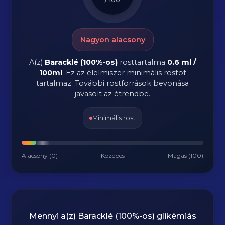
Nagyon alacsony
A(z)
Baracklé (100%-os)
rosttartalma
0.6 ml /
100ml
.
Ez az élelmiszer minimális rostot
tartalmaz. További rostforrások bevonása
javasolt az étrendbe.
Minimális rost
Alacsony (0)
Közepes
Magas (100)
Mennyi a(z)
Baracklé (100%-os)
glikémiás