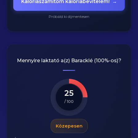
Kalóriaszámítom kalóriabevitelem!
→
Próbáld ki díjmentesen
Mennyire laktató a(z)
Baracklé (100%-os)
?
25
/ 100
Közepesen