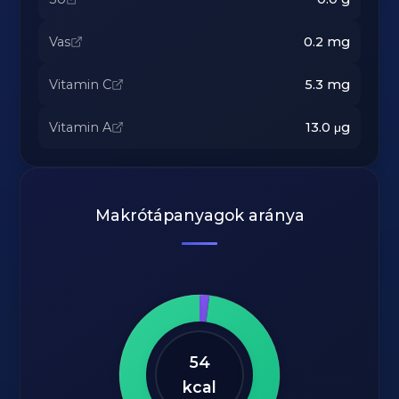
Vas
0.2
mg
Vitamin C
5.3
mg
Vitamin A
13.0
μg
Makrótápanyagok aránya
54
kcal