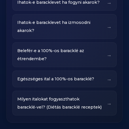
→
Ihatok‑e baracklevet ha fogyni akarok?
Ihatok‑e baracklevet ha izmosodni
→
akarok?
Belefér‑e a 100%-os baracklé az
→
étrendembe?
→
Egészséges ital a 100%-os baracklé?
Milyen italokat fogyaszthatok
→
baracklé‑vel? (Diétás baracklé receptek)