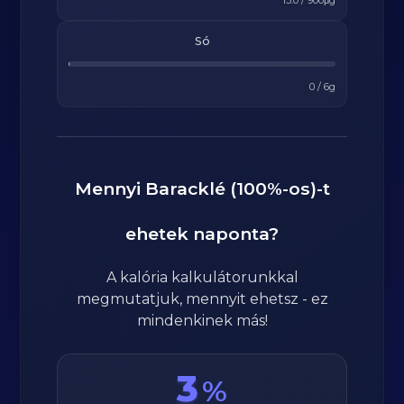
13.0
/
900
μg
Só
0
/
6
g
Mennyi
Baracklé (100%-os)
-t
ehetek naponta?
A kalória kalkulátorunkkal
megmutatjuk, mennyit ehetsz - ez
mindenkinek más!
3
%