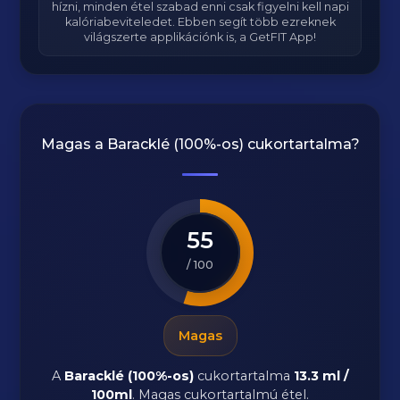
hízni, minden étel szabad enni csak figyelni kell napi
kalóriabeviteledet. Ebben segít több ezreknek
világszerte applikációnk is, a GetFIT App!
Magas a
Baracklé (100%-os)
cukortartalma?
55
/ 100
Magas
A
Baracklé (100%-os)
cukortartalma
13.3 ml /
100ml
. Magas cukortartalmú étel.