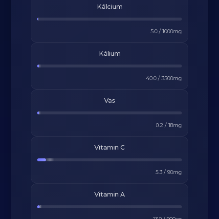
Kálcium
5.0
/
1000
mg
Kálium
40.0
/
3500
mg
Vas
0.2
/
18
mg
Vitamin C
5.3
/
90
mg
Vitamin A