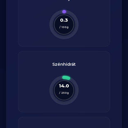
0.3
/
100
g
Szénhidrát
14.0
/
250
g