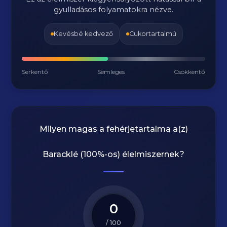
gyulladásos folyamatokra nézve.
Kevésbé kedvező
Cukortartalmú
Serkentő
Semleges
Csökkentő
Milyen magas a fehérjetartalma a(z)
Baracklé (100%-os)
élelmiszernek?
0
/ 100