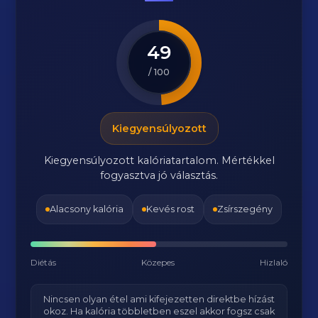
49
/ 100
Kiegyensúlyozott
Kiegyensúlyozott kalóriatartalom. Mértékkel
fogyasztva jó választás.
Alacsony kalória
Kevés rost
Zsírszegény
Diétás
Közepes
Hizlaló
Nincsen olyan étel ami kifejezetten direktbe hízást
okoz. Ha kalória többletben eszel akkor fogsz csak