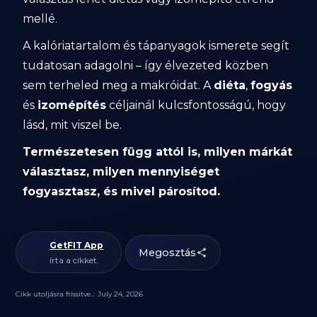
mellé.
A kalóriatartalom és tápanyagok ismerete segít
tudatosan adagolni – így élvezeted közben
sem terheled meg a makróidat. A
diéta
,
fogyás
és
izomépítés
céljainál kulcsfontosságú, hogy
lásd, mit viszel be.
Természetesen függ attól is, milyen márkát
választasz, milyen mennyiséget
fogyasztasz, és mivel párosítod.
GetFIT App
Megosztás
írta a cikket.
Cikk utoljásra frissítve.:
July 24, 2026