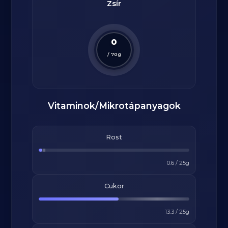
Zsír
0
/
70
g
Vitaminok/Mikrotápanyagok
Rost
0.6
/
25
g
Cukor
13.3
/
25
g