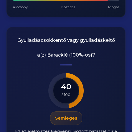
Alacsony
Közepes
Magas
Gyulladáscsökkentő vagy gyulladáskeltő
a(z)
Baracklé (100%-os)
?
40
/ 100
Semleges
Ez az élelmiszer kiegyensúlyozott hatással bír a