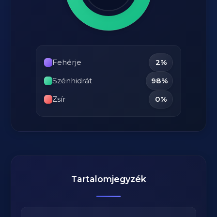
Fehérje
2%
Szénhidrát
98%
Zsír
0%
Tartalomjegyzék