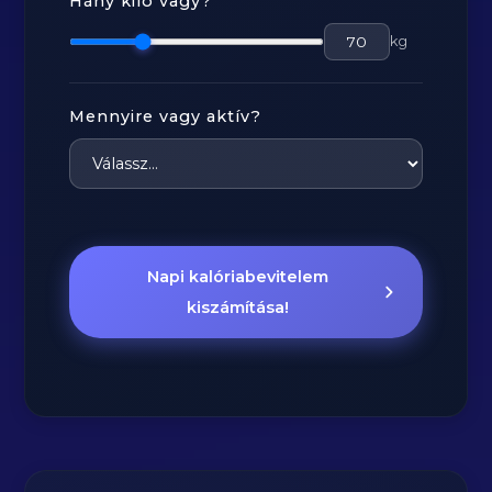
Hány kiló vagy?
kg
Mennyire vagy aktív?
Napi kalóriabevitelem
kiszámítása!