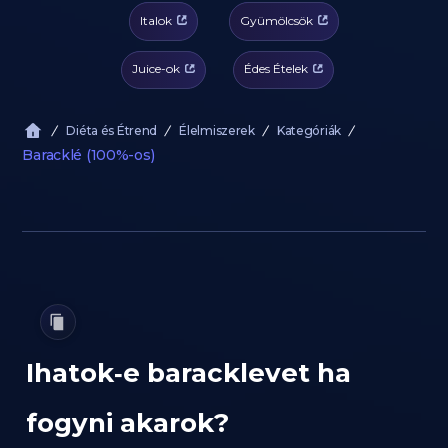
Italok
Gyümölcsök
Juice-ok
Édes Ételek
Diéta és Étrend
Élelmiszerek
Kategóriák
Baracklé (100%-os)
Ihatok‑e baracklevet ha
fogyni akarok?