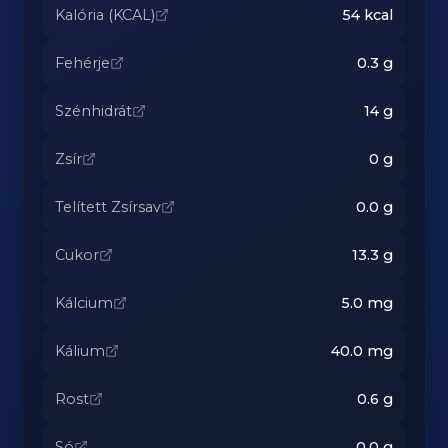
Kalória (KCAL)
54
kcal
Fehérje
0.3
g
Szénhidrát
14
g
Zsír
0
g
Telített Zsírsav
0.0
g
Cukor
13.3
g
Kálcium
5.0
mg
Kálium
40.0
mg
Rost
0.6
g
Só
0.0
g