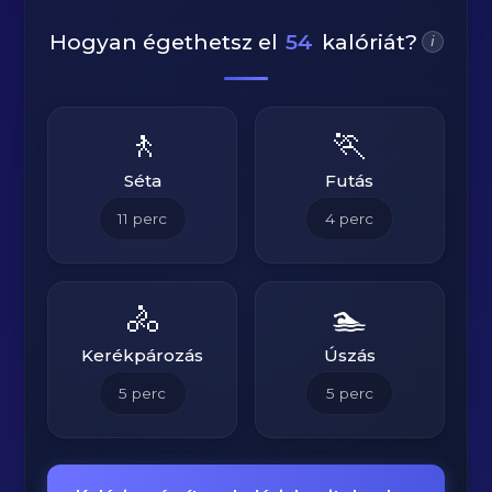
Hogyan égethetsz el
54
kalóriát?
i
🚶
🏃
Séta
Futás
11
perc
4
perc
🚴
🏊
Kerékpározás
Úszás
5
perc
5
perc