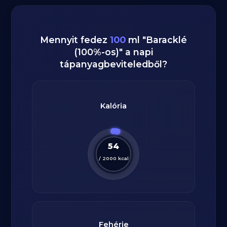
Mennyit fedez
100
ml
"
Baracklé
(100%-os)
" a napi
tápanyagbeviteledből?
Kalória
54
/
2000
kcal
Fehérje