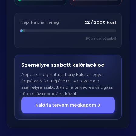
Napi kalóriamérleg
52
/
2000
kcal
3
% a napi célodból
Személyre szabott kalóriacélod
Appunk megmutatja hány kalóriát egyél
fogyásra & izomépítésre, szerezd meg
személyre szabott kalória terved és válogass
több száz receptünk közül!
Kalória tervem megkapom