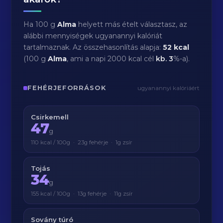
Ha 100 g
Alma
helyett más ételt választasz, az
alábbi mennyiségek ugyanannyi kalóriát
tartalmaznak. Az összehasonlítás alapja:
52 kcal
(100 g
Alma
, ami a napi 2000 kcal cél
kb.
3
%-a).
FEHÉRJEFORRÁSOK
ugyanannyi kalóriáért
Csirkemell
47
g
110 kcal / 100g · 23g fehérje · 1g zsír
Tojás
34
g
155 kcal / 100g · 13g fehérje · 11g zsír
Sovány túró