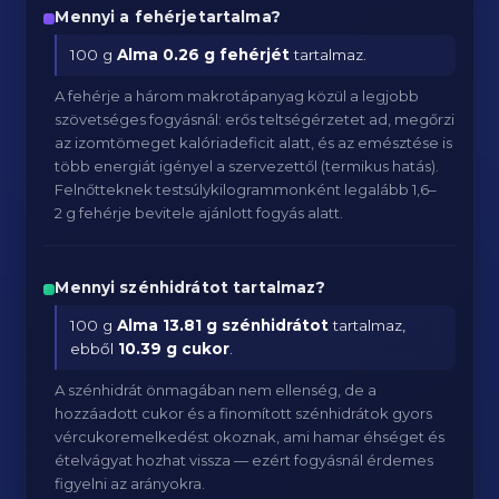
Mennyi a fehérjetartalma?
100 g
Alma
0.26 g fehérjét
tartalmaz.
A fehérje a három makrotápanyag közül a legjobb
szövetséges fogyásnál: erős teltségérzetet ad, megőrzi
az izomtömeget kalóriadeficit alatt, és az emésztése is
több energiát igényel a szervezettől (termikus hatás).
Felnőtteknek testsúlykilogrammonként legalább 1,6–
2 g fehérje bevitele ajánlott fogyás alatt.
Mennyi szénhidrátot tartalmaz?
100 g
Alma
13.81 g szénhidrátot
tartalmaz,
ebből
10.39 g cukor
.
A szénhidrát önmagában nem ellenség, de a
hozzáadott cukor és a finomított szénhidrátok gyors
vércukoremelkedést okoznak, ami hamar éhséget és
ételvágyat hozhat vissza — ezért fogyásnál érdemes
figyelni az arányokra.