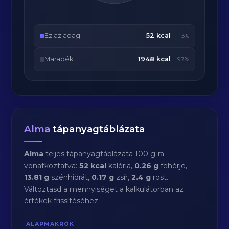
Ez az adag
52 kcal
3%
Maradék
1948 kcal
97%
Alma
tápanyagtáblázata
Alma
teljes tápanyagtáblázata 100 g-ra
vonatkoztatva:
52 kcal
kalória,
0.26 g
fehérje,
13.81 g
szénhidrát,
0.17 g
zsír,
2.4 g
rost.
Változtasd a mennyiséget a kalkulátorban az
értékek frissítéséhez.
ALAPMAKRÓK