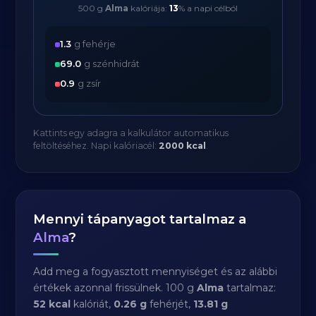
500 g
Alma
kalóriája:
13
% a napi célból
1.3
g fehérje
69.0
g szénhidrát
0.9
g zsír
Kattints egy adagra a kalkulátor automatikus
feltöltéséhez. Napi kalóriacél:
2000 kcal
.
Mennyi tápanyagot tartalmaz a
Alma
?
Add meg a fogyasztott mennyiséget és az alábbi
értékek azonnal frissülnek. 100 g
Alma
tartalmaz:
52 kcal
kalóriát,
0.26 g
fehérjét,
13.81 g