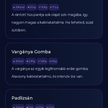
296
kcal
21.5
g
12.8
g
17.2
g
🔥
🥩
🥔
🫒
A rántott hús panírja sok olajat szív magába, így
nagyon magas a kalóriatartalma. Ha teheted, süsd
sütőben.
Vargánya Gomba
20
kcal
2.50
g
3.50
g
0.6
g
🔥
🥩
🥔
🫒
A vargánya az egyik legfinomabb erdei gomba.
Alacsony kalóriatartalmú, és intenzív íze van.
Padlizsán
25
kcal
1.0
g
5.9
g
0.2
g
🔥
🥩
🥔
🫒