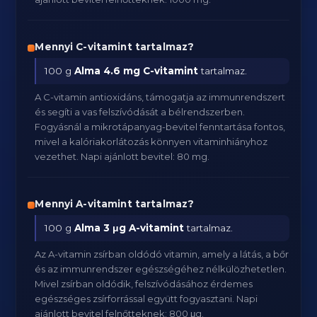
Mennyi C-vitamint tartalmaz?
100 g
Alma
4.6 mg C-vitamint
tartalmaz.
A C-vitamin antioxidáns, támogatja az immunrendszert
és segíti a vas felszívódását a bélrendszerben.
Fogyásnál a mikrotápanyag-bevitel fenntartása fontos,
mivel a kalóriakorlátozás könnyen vitaminhiányhoz
vezethet. Napi ajánlott bevitel: 80 mg.
Mennyi A-vitamint tartalmaz?
100 g
Alma
3 μg A-vitamint
tartalmaz.
Az A-vitamin zsírban oldódó vitamin, amely a látás, a bőr
és az immunrendszer egészségéhez nélkülözhetetlen.
Mivel zsírban oldódik, felszívódásához érdemes
egészséges zsírforrással együtt fogyasztani. Napi
ajánlott bevitel felnőtteknek: 800 μg.