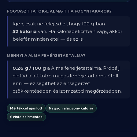
FOGYASZTHATOK-E ALMA-T HA FOGYNI AKAROK?
Igen, csak ne felejtsd el, hogy 100 g-ban
52 kalória
van. Ha kalóriadeficitben vagy, akkor
belefér minden étel — és ez is.
MENNYI A ALMA FEHÉRJETARTALMA?
0.26 g / 100 g
a Alma fehérjetartalma. Próbálj
diétád alatt több magas fehérjetartalmú ételt
enni — ez segíthet az éhségérzet
csökkentésében és izomzatod megőrzésében.
Mértékkel ajánlott
Nagyon alacsony kalória
Szinte zsírmentes