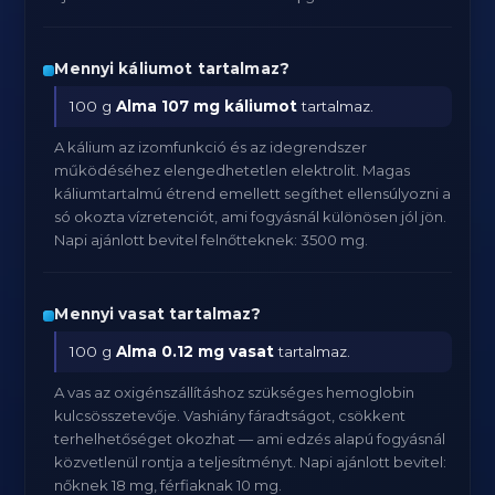
Mennyi káliumot tartalmaz?
100 g
Alma
107 mg káliumot
tartalmaz.
A kálium az izomfunkció és az idegrendszer
működéséhez elengedhetetlen elektrolit. Magas
káliumtartalmú étrend emellett segíthet ellensúlyozni a
só okozta vízretenciót, ami fogyásnál különösen jól jön.
Napi ajánlott bevitel felnőtteknek: 3500 mg.
Mennyi vasat tartalmaz?
100 g
Alma
0.12 mg vasat
tartalmaz.
A vas az oxigénszállításhoz szükséges hemoglobin
kulcsösszetevője. Vashiány fáradtságot, csökkent
terhelhetőséget okozhat — ami edzés alapú fogyásnál
közvetlenül rontja a teljesítményt. Napi ajánlott bevitel:
nőknek 18 mg, férfiaknak 10 mg.