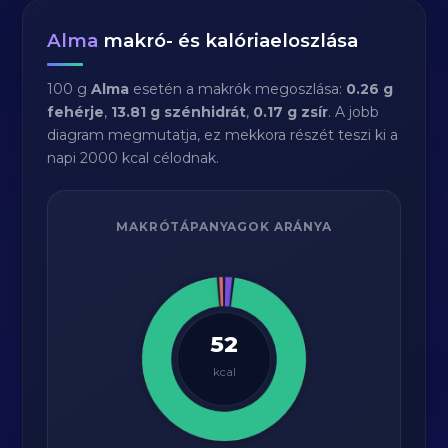
Alma
makró- és kalóriaeloszlása
100 g
Alma
esetén a makrók megoszlása:
0.26 g
fehérje
,
13.81 g szénhidrát
,
0.17 g zsír
. A jobb
diagram megmutatja, ez mekkora részét teszi ki a
napi 2000 kcal célodnak.
MAKRÓTÁPANYAGOK ARÁNYA
52
kcal