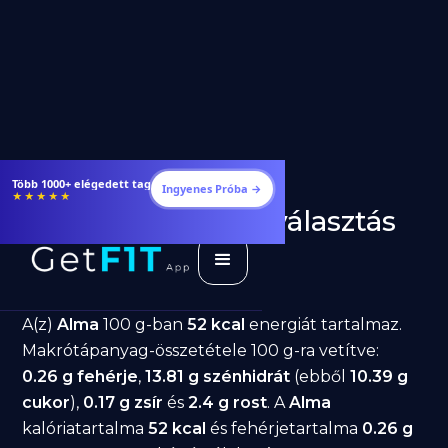
Étrendek, receptek és edzéstervek
Ingyenes Próba →
★★★★★
Alma fogyásra: jó választás
diéta alatt?
GetFIT App
Írta -
March 19, 2026
A(z)
Alma
100 g-ban
52 kcal
energiát tartalmaz.
Makrótápanyag-összetétele 100 g-ra vetítve:
0.26 g fehérje
,
13.81 g szénhidrát
(ebből
10.39 g
cukor
),
0.17 g zsír
és
2.4 g rost
. A
Alma
kalóriatartalma
52 kcal
és fehérjetartalma
0.26 g