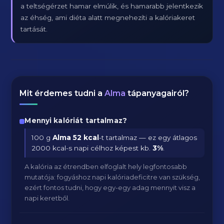
a teltségérzet hamar elmúlik, és hamarabb jelentkezik
az éhség, ami diéta alatt megnehezíti a kalóriakeret
tartását.
Mit érdemes tudni a
Alma
tápanyagairól?
Mennyi kalóriát tartalmaz?
100 g
Alma
52 kcal
-t tartalmaz — ez egy átlagos
2000 kcal-s napi célhoz képest kb.
3
%
.
A kalória az étrendben elfoglalt hely legfontosabb
mutatója: fogyáshoz napi kalóriadeficitre van szükség,
ezért fontos tudni, hogy egy-egy adag mennyit visz a
napi keretből.