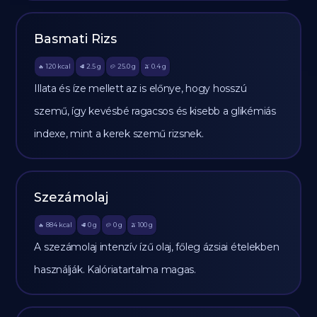
Basmati Rizs
120
kcal
2.5
g
25.0
g
0.4
g
🔥
🥩
🥔
🫒
Illata és íze mellett az is előnye, hogy hosszú
szemű, így kevésbé ragacsos és kisebb a glikémiás
indexe, mint a kerek szemű rizsnek.
Szezámolaj
884
kcal
0
g
0
g
100
g
🔥
🥩
🥔
🫒
A szezámolaj intenzív ízű olaj, főleg ázsiai ételekben
használják. Kalóriatartalma magas.