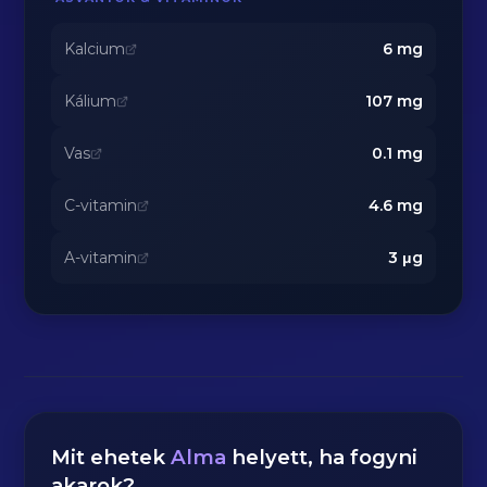
Kalcium
6
mg
Kálium
107
mg
Vas
0.1
mg
C-vitamin
4.6
mg
A-vitamin
3
μg
Mit ehetek
Alma
helyett, ha fogyni
akarok?