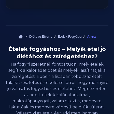
Alma
Diéta és Étrend
Ételek Fogyásra
Ételek fogyáshoz – Melyik étel jó
diétához és zsírégetéshez?
Ha fogyni szeretnél, fontos tudni, mely ételek
segítik a kalóriadeficitet és melyek lassíthatják a
zsírégetést. Ebben a listában több száz ételt
találsz, részletes értékeléssel arról, hogy mennyire
jó választás fogyáshoz és diétához. Megnézheted
az adott ételek kalóriatartalmát,
makrotápanyagait, valamint azt is, mennyire
laktatóak és mennyire könnyű belőlük túlenni.
Válaszd ki az ételt, és tudd meg, hogyan