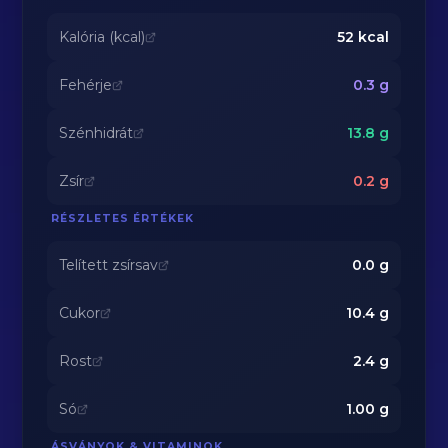
Kalória (kcal)
52
kcal
Fehérje
0.3
g
Szénhidrát
13.8
g
Zsír
0.2
g
RÉSZLETES ÉRTÉKEK
Telített zsírsav
0.0
g
Cukor
10.4
g
Rost
2.4
g
Só
1.00
g
ÁSVÁNYOK & VITAMINOK