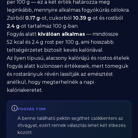
per 100 g — ez a két érték határozza meg
leginkább, mennyire alkalmas fogyókúrás célokra.
Zsírból
0.17 g
-ot, cukorból
10.39 g
-ot és rostból
2.4 g
-ot tartalmaz 100 g-ban.
Fogyás alatt
kiválóan alkalmas
— mindössze
52 kcal és 2.4 g rost per 100 g, ami hosszabb
teltségérzetet biztosít kevés kalóriával.
Az ilyen típusú, alacsony kalóriájú és rostos ételek
fogyás alatt különösen értékesek, mert tömegük
és rostarányuk révén lassítják az emésztést
anélkül, hogy megterhelnék a napi
kalóriakeretet.
FOGYÁS TIPP
A benne található pektin segíthet csökkenteni az
étvágyat, ezért remek választás lehet két étkezés
között.