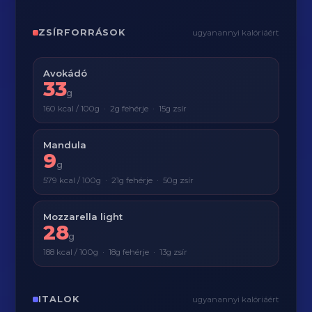
ZSÍRFORRÁSOK
ugyanannyi kalóriáért
Avokádó
33
g
160 kcal / 100g · 2g fehérje · 15g zsír
Mandula
9
g
579 kcal / 100g · 21g fehérje · 50g zsír
Mozzarella light
28
g
188 kcal / 100g · 18g fehérje · 13g zsír
ITALOK
ugyanannyi kalóriáért