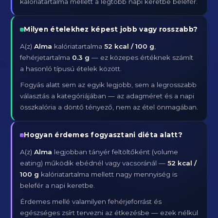
kalóriatartalma mellett a legtöbb napi keretbe belefér.
Milyen ételekhez képest jobb vagy rosszabb?
A(z)
Alma
kalóriatartalma
52 kcal / 100 g
,
fehérjetartalma
0.3 g
— ez közepes értéknek számít
a hasonló típusú ételek között.
Fogyás alatt sem az egyik legjobb, sem a legrosszabb
választás a kategóriájában — az adagméret és a napi
összkalória a döntő tényező, nem az étel önmagában.
Hogyan érdemes fogyasztani diéta alatt?
A(z)
Alma
legjobban tányér feltöltőként (volume
eating) működik ebédnél vagy vacsoránál —
52 kcal /
100 g
kalóriatartalma mellett nagy mennyiség is
belefér a napi keretbe.
Érdemes mellé valamilyen fehérjeforrást és
egészséges zsírt tervezni az étkezésbe — ezek nélkül