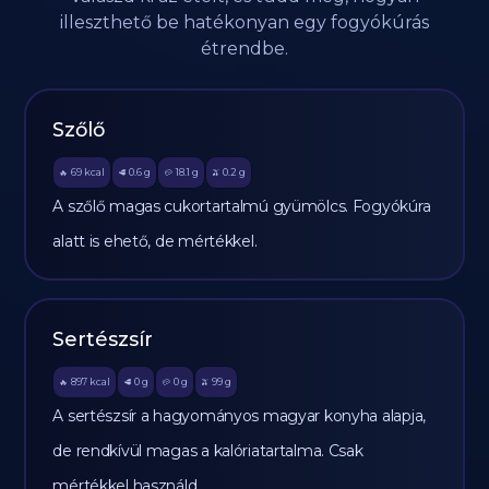
illeszthető be hatékonyan egy fogyókúrás
étrendbe.
Szőlő
69
kcal
0.6
g
18.1
g
0.2
g
🔥
🥩
🥔
🫒
A szőlő magas cukortartalmú gyümölcs. Fogyókúra
alatt is ehető, de mértékkel.
Sertészsír
897
kcal
0
g
0
g
99
g
🔥
🥩
🥔
🫒
A sertészsír a hagyományos magyar konyha alapja,
de rendkívül magas a kalóriatartalma. Csak
mértékkel használd.