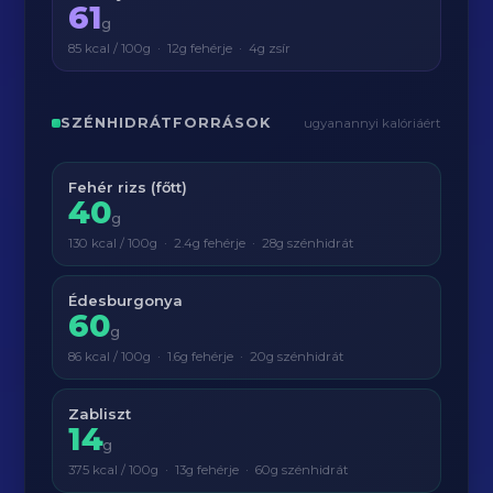
61
g
85 kcal / 100g · 12g fehérje · 4g zsír
SZÉNHIDRÁTFORRÁSOK
ugyanannyi kalóriáért
Fehér rizs (főtt)
40
g
130 kcal / 100g · 2.4g fehérje · 28g szénhidrát
Édesburgonya
60
g
86 kcal / 100g · 1.6g fehérje · 20g szénhidrát
Zabliszt
14
g
375 kcal / 100g · 13g fehérje · 60g szénhidrát