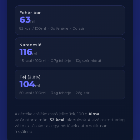
Fehér bor
63
ml
82 kcal / 100ml · 0g fehérje · 0g zsír
Narancslé
116
ml
45 kcal / 100ml · 0.7g fehérje · 10g szénhidrát
Tej (2,8%)
104
ml
50 kcal / 100ml · 3.4g fehérje · 2.8g zsír
Az értékek tájékoztató jellegűek, 100 g
Alma
kalóriatartalmán (
52 kcal
) alapulnak. A kiválasztott adag
változtatásakor az egyenértékek automatikusan
frissülnek.