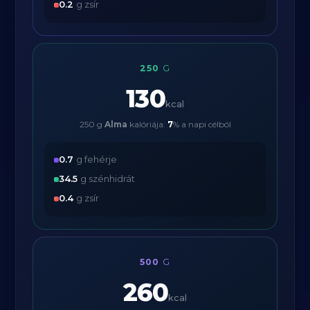
0.2
g zsír
250
G
130
kcal
250 g
Alma
kalóriája:
7
% a napi célból
0.7
g fehérje
34.5
g szénhidrát
0.4
g zsír
500
G
260
kcal