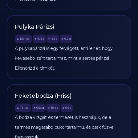
Pulyka Párizsi
139
kcal
16.3
g
3.3
g
6.2
g
🔥
🥩
🥔
🫒
A pulykapárizsi is egy felvágott, ami lehet, hogy
kevesebb zsírt tartalmaz, mint a sertés párizsi.
Ellenőrizd a címkét.
Feketebodza (Friss)
73
kcal
0.66
g
18.4
g
0.5
g
🔥
🥩
🥔
🫒
A bodza virágát és termését is használjuk, de a
termés magasabb cukortartalmú, és csak főzve
fogyasszuk.