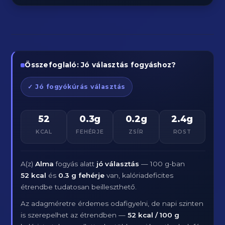
Összefoglaló: Jó választás fogyáshoz?
✓ Jó fogyókúrás választás
52
0.3g
0.2g
2.4g
KCAL
FEHÉRJE
ZSÍR
ROST
A(z)
Alma
fogyás alatt
jó választás
— 100 g-ban
52 kcal
és
0.3 g fehérje
van, kalóriadeficites
étrendbe tudatosan beilleszthető.
Az adagméretre érdemes odafigyelni, de napi szinten
is szerepelhet az étrendben —
52 kcal / 100 g