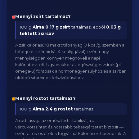
Mennyi zsírt tartalmaz?
100 g
Alma
0.17 g zsírt
tartalmaz, ebből
0.03 g
telített zsírsav
.
A zsír kalóriasűrű makrotápanyag (9 kcal/g, szemben a
fehérje és szénhidrát 4 kcal/g-jával), ezért nagy
mennyiségben könnyen megnöveli a napi
kalóriabevitelt. Ugyanakkor az egészséges zsírok (pl.
omega-3) fontosak a hormonegyensúlyhoz és a zsírban
oldódó vitaminok felszívódásához.
Mennyi rostot tartalmaz?
100 g
Alma
2.4 g rostot
tartalmaz.
A rost lassítja az emésztést, stabilizálja a
vércukorszintet és hosszabb teltségérzetet biztosít —
ezért a rostos ételek fogyásnál különösen hasznosak. A