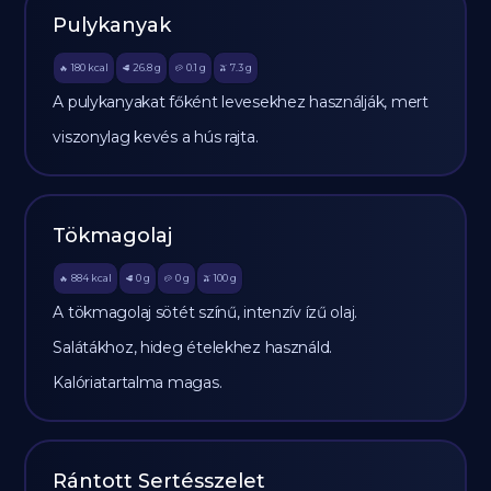
Pulykanyak
180
kcal
26.8
g
0.1
g
7.3
g
🔥
🥩
🥔
🫒
A pulykanyakat főként levesekhez használják, mert
viszonylag kevés a hús rajta.
Tökmagolaj
884
kcal
0
g
0
g
100
g
🔥
🥩
🥔
🫒
A tökmagolaj sötét színű, intenzív ízű olaj.
Salátákhoz, hideg ételekhez használd.
Kalóriatartalma magas.
Rántott Sertésszelet