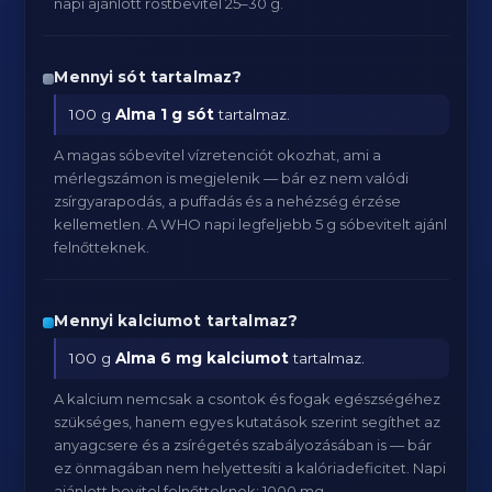
napi ajánlott rostbevitel 25–30 g.
Mennyi sót tartalmaz?
100 g
Alma
1 g sót
tartalmaz.
A magas sóbevitel vízretenciót okozhat, ami a
mérlegszámon is megjelenik — bár ez nem valódi
zsírgyarapodás, a puffadás és a nehézség érzése
kellemetlen. A WHO napi legfeljebb 5 g sóbevitelt ajánl
felnőtteknek.
Mennyi kalciumot tartalmaz?
100 g
Alma
6 mg kalciumot
tartalmaz.
A kalcium nemcsak a csontok és fogak egészségéhez
szükséges, hanem egyes kutatások szerint segíthet az
anyagcsere és a zsírégetés szabályozásában is — bár
ez önmagában nem helyettesíti a kalóriadeficitet. Napi
ajánlott bevitel felnőtteknek: 1000 mg.