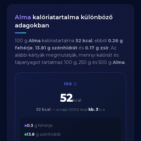
Alma
kalóriatartalma különböző
adagokban
100 g
Alma
kalóriatartalma
52 kcal
, ebből
0.26 g
fehérje
,
13.81 g szénhidrát
és
0.17 g zsír
. Az
alábbi kártyák megmutatják, mennyi kalóriát és
tápanyagot tartalmaz 100 g, 250 g és 500 g
Alma
.
100
G
52
kcal
52 kcal
— a napi 2000 kcal
kb.
3
%-a
0.3
g fehérje
13.8
g szénhidrát