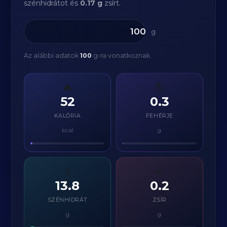
szénhidrátot és
0.17 g
zsírt.
g
Az alábbi adatok
100
g-ra vonatkoznak.
🔥
💪
52
0.3
KALÓRIA
FEHÉRJE
kcal
g
⚡
🧈
13.8
0.2
SZÉNHIDRÁT
ZSÍR
g
g