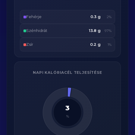
Fehérje
0.3 g
2%
Szénhidrát
13.8 g
97%
Zsír
0.2 g
1%
NAPI KALÓRIACÉL TELJESÍTÉSE
3
%