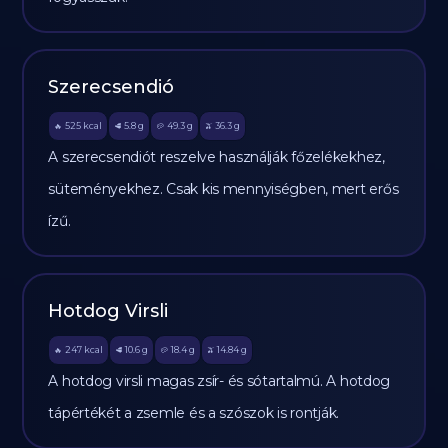
Szerecsendió
525
kcal
5.8
g
49.3
g
36.3
g
🔥
🥩
🥔
🫒
A szerecsendiót reszelve használják főzelékekhez,
süteményekhez. Csak kis mennyiségben, mert erős
ízű.
Hotdog Virsli
247
kcal
10.6
g
18.4
g
14.84
g
🔥
🥩
🥔
🫒
A hotdog virsli magas zsír- és sótartalmú. A hotdog
tápértékét a zsemle és a szószok is rontják.