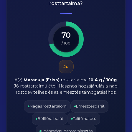
rosttartalma?
70
/ 100
Jó
A(z)
Maracuja (Friss)
rosttartalma
10.4 g / 100g
.
Jó rosttartalmú étel. Hasznos hozzájárulás a napi
rostbevitelhez és az emésztés támogatásához.
Magas rosttartalom
Emésztésbarát
Bélflóra barát
Telítő hatású
Egészségtudatos választás