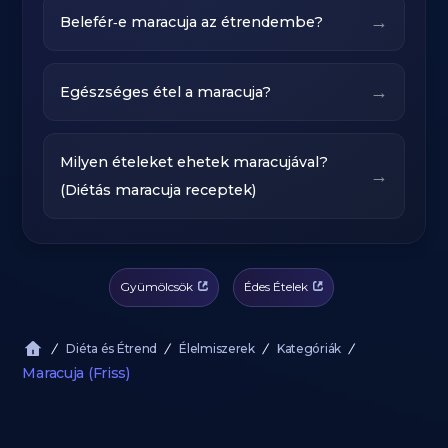
→
Belefér‑e maracuja az étrendembe?
→
Egészséges étel a maracuja?
Milyen ételeket ehetek maracujával?
→
(Diétás maracuja receptek)
Gyümölcsök
Édes Ételek
Diéta és Étrend
Élelmiszerek
Kategóriák
Maracuja (Friss)