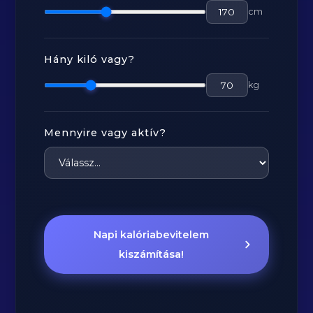
cm
Hány kiló vagy?
kg
Mennyire vagy aktív?
Napi kalóriabevitelem
kiszámítása!