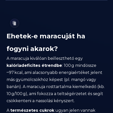
Ehetek‑e maracuját ha
fogyni akarok?
A maracuja kiválóan beilleszthető egy
kalóriadeficites étrendbe
: 100 g mindössze
~97 kcal, ami alacsonyabb energiaértéket jelent
más gyümölcsökhöz képest (pl. mangó vagy
banán). A maracuja rosttartalma kiemelkedő (kb.
10 g/100 g), ami fokozza a teltségérzetet és segít
csökkenteni a nassolási kényszert.
A
természetes cukrok
ugyan jelen vannak