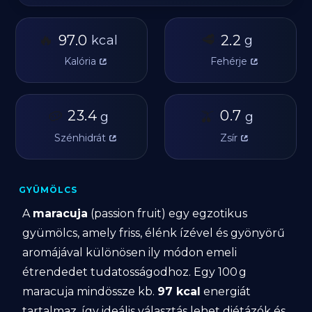
🔥
🥩
97.0
2.2
kcal
g
Kalória
Fehérje
🥔
23.4
🫒
0.7
g
g
Szénhidrát
Zsír
GYÜMÖLCS
A
maracuja
(passion fruit) egy egzotikus
gyümölcs, amely friss, élénk ízével és gyönyörű
aromájával különösen ily módon emeli
étrendedet tudatosságodhoz. Egy 100 g
maracuja mindössze kb.
97 kcal
energiát
tartalmaz, így ideális választás lehet diétázók és