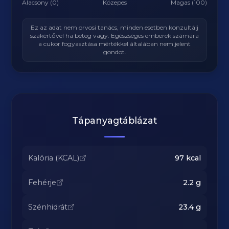
Alacsony (0)
Közepes
Magas (100)
Ez az adat nem orvosi tanács, minden esetben konzultálj
szakértővel ha beteg vagy. Egészséges emberek számára
a cukor fogyasztása mértékkel általában nem jelent
gondot.
Tápanyagtáblázat
Kalória (KCAL)
97
kcal
Fehérje
2.2
g
Szénhidrát
23.4
g