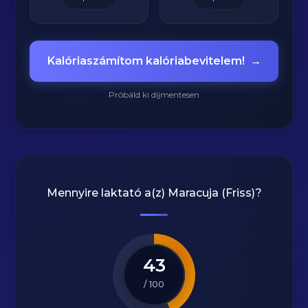
Kalóriaszámítom kalóriabevitelem!
→
Próbáld ki díjmentesen
Mennyire laktató a(z)
Maracuja (Friss)
?
43
/ 100