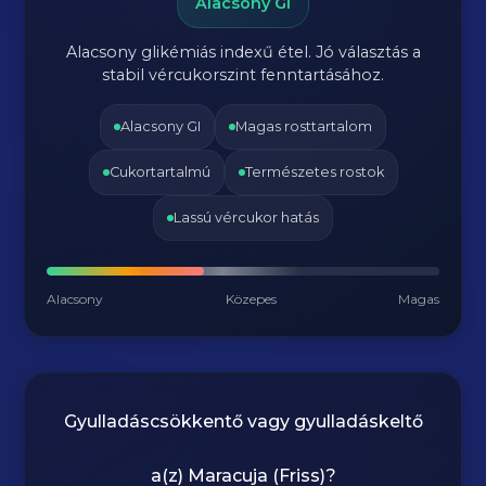
Alacsony GI
Alacsony glikémiás indexű étel. Jó választás a
stabil vércukorszint fenntartásához.
Alacsony GI
Magas rosttartalom
Cukortartalmú
Természetes rostok
Lassú vércukor hatás
Alacsony
Közepes
Magas
Gyulladáscsökkentő vagy gyulladáskeltő
a(z)
Maracuja (Friss)
?