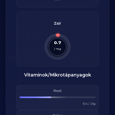
Zsír
0.7
/
70
g
Vitaminok/Mikrotápanyagok
Rost
10.4
/
25
g