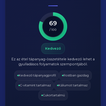
69
/ 100
Kedvező
Ez az étel tápanyag-összetétele kedvező lehet a
gyulladásos folyamatok szempontjából.
Kedvező tápanyagprofil
Rostban gazdag
C-vitamint tartalmaz
Káliumot tartalmaz
Cukortartalmú