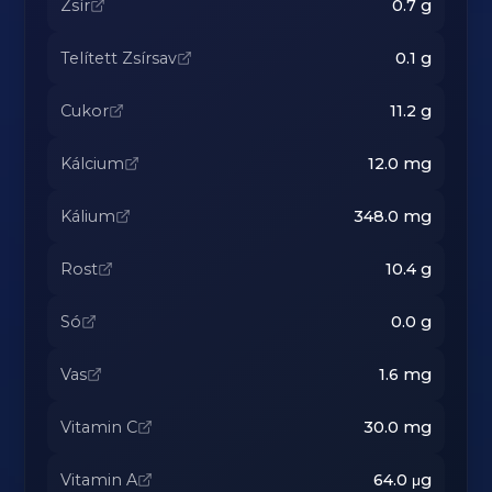
Zsír
0.7
g
Telített Zsírsav
0.1
g
Cukor
11.2
g
Kálcium
12.0
mg
Kálium
348.0
mg
Rost
10.4
g
Só
0.0
g
Vas
1.6
mg
Vitamin C
30.0
mg
Vitamin A
64.0
μg