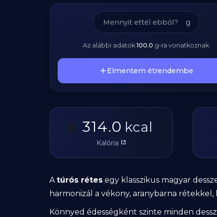
g
Az alábbi adatok
100.0
g
-ra vonatkoznak.
Elmentem étrendembe
314.0
🔥
kcal
Kalória
A
túrós rétes
egy klasszikus magyar desszer
harmonizál a vékony, aranybarna rétekkel,
Könnyed édességként szinte minden dessze