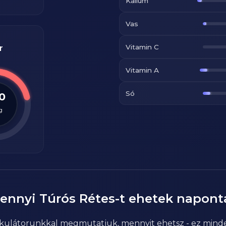
Kálium
Vas
Vitamin C
r
Vitamin A
Só
.0
g
ennyi
Túrós Rétes
-t ehetek napont
alkulátorunkkal megmutatjuk, mennyit ehetsz - ez mind