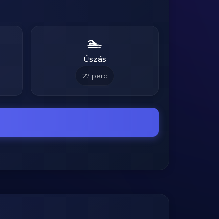
🏊
Úszás
27
perc