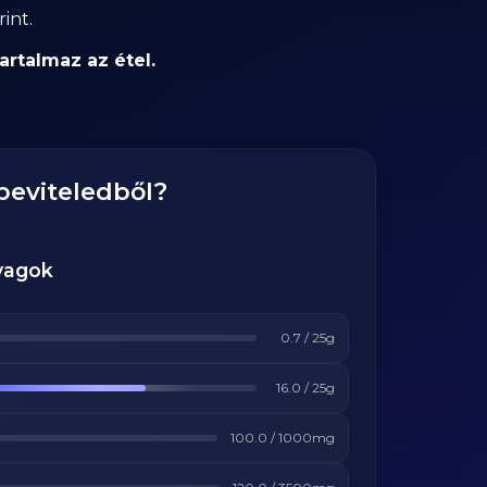
int.
artalmaz az étel.
beviteledből?
yagok
0.7
/
25
g
16.0
/
25
g
100.0
/
1000
mg