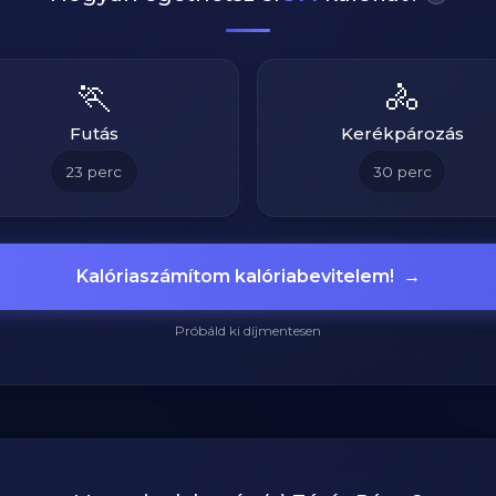
🏃
🚴
Futás
Kerékpározás
23
perc
30
perc
Kalóriaszámítom kalóriabevitelem!
→
Próbáld ki díjmentesen