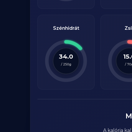
Szénhidrát
Zsí
34.0
15
/
250
g
/
70
M
A kalória k