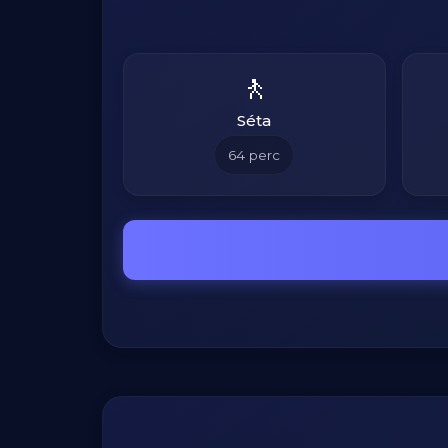
🚶
Séta
64
perc