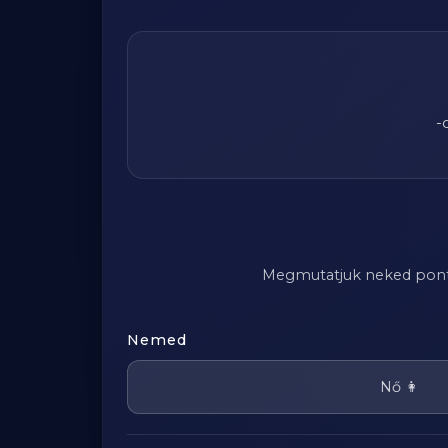
-
Megmutatjuk neked pontosa
Nemed
Nő 👩