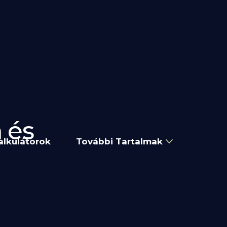
 és
alkulátorok
További Tartalmak