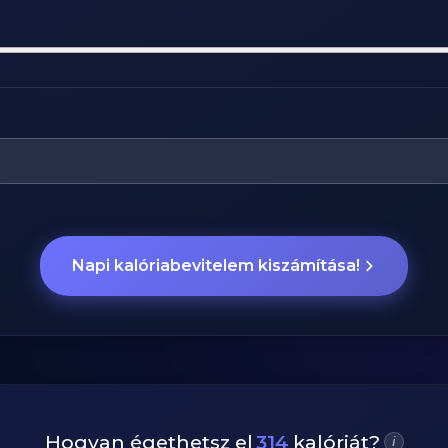
Napi kalóriabevitelem kiszámítása!
Hogyan égethetsz el
314
kalóriát?
i