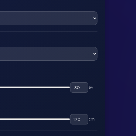
év
cm