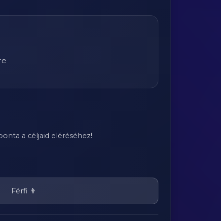
re
onta a céljaid eléréséhez!
Férfi 👨