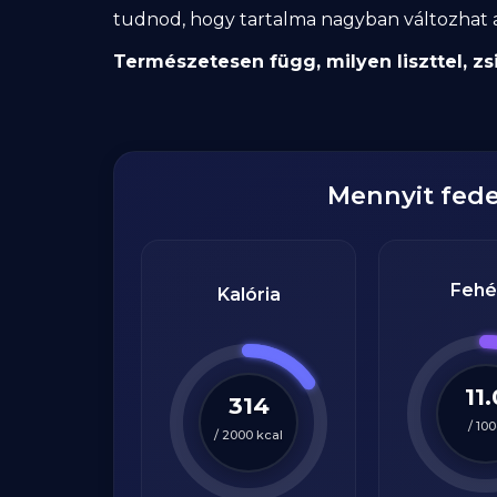
tudnod, hogy tartalma nagyban változhat a 
Természetesen függ, milyen liszttel, zsi
Mennyit fed
Fehé
Kalória
11.
314
/
100
/
2000
kcal