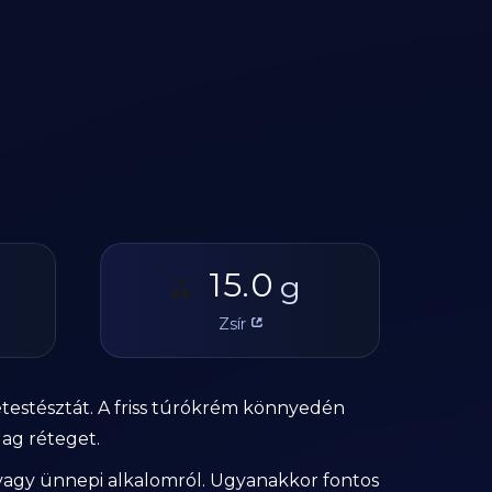
15.0
🫒
g
Zsír
étestésztát. A friss túrókrém könnyedén
ag réteget.
vagy ünnepi alkalomról. Ugyanakkor fontos