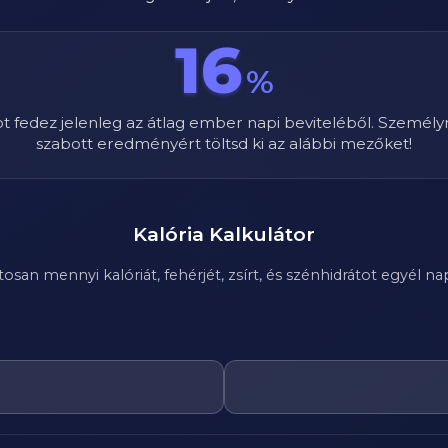
16
%
ot fedez jelenleg az átlag ember napi beviteléből. Személy
szabott eredményért töltsd ki az alábbi mezőket!
Kalória Kalkulátor
n mennyi kalóriát, fehérjét, zsírt, és szénhidrátot egyél nap