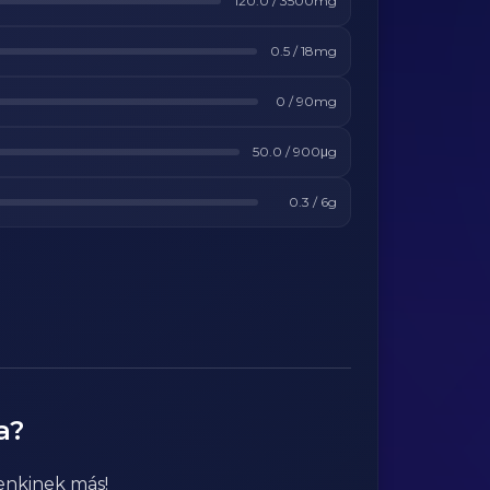
120.0
/
3500
mg
0.5
/
18
mg
0
/
90
mg
50.0
/
900
μg
0.3
/
6
g
a?
enkinek más!