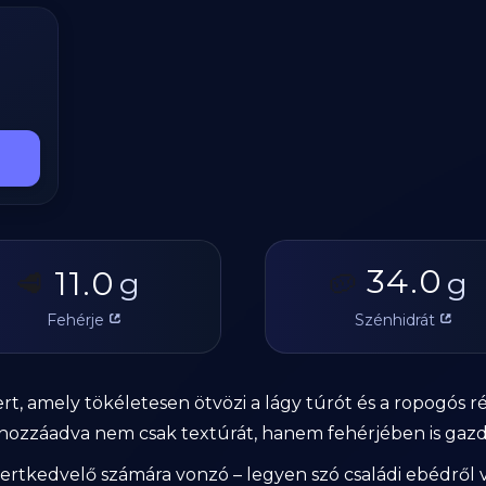
34.0
11.0
🥩
g
🥔
g
Fehérje
Szénhidrát
t, amely tökéletesen ötvözi a lágy túrót és a ropogós r
 hozzáadva nem csak textúrát, hanem fehérjében is gazd
rtkedvelő számára vonzó – legyen szó családi ebédről 