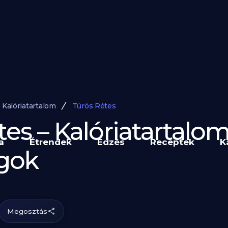
Kalóriatartalom
Túrós Rétes
es – Kalóriatartalom
a
Étrendek
Edzés
Receptek
K
gok
Megosztás