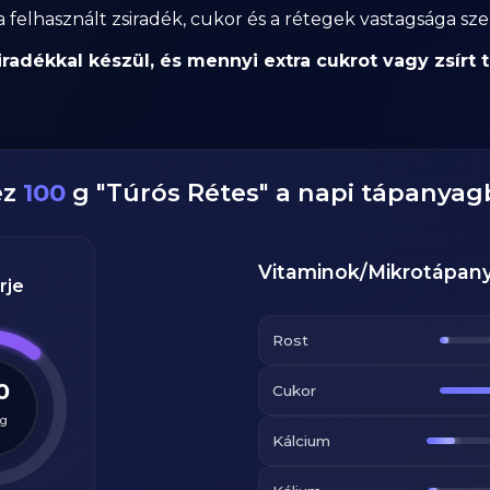
felhasznált zsiradék, cukor és a rétegek vastagsága szer
radékkal készül, és mennyi extra cukrot vagy zsírt t
ez
100
g
"
Túrós Rétes
" a napi tápanyag
Vitaminok/Mikrotápan
rje
Rost
0
Cukor
g
Kálcium