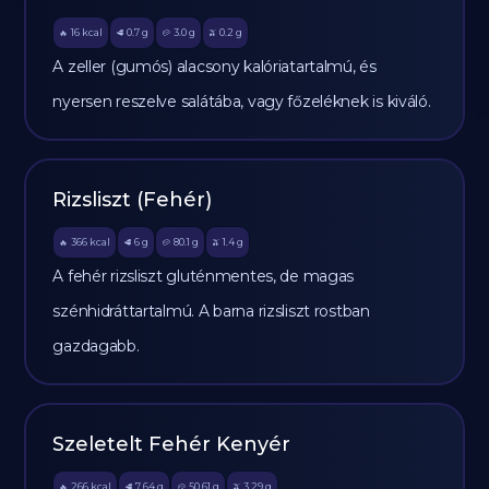
16
kcal
0.7
g
3.0
g
0.2
g
🔥
🥩
🥔
🫒
A zeller (gumós) alacsony kalóriatartalmú, és
nyersen reszelve salátába, vagy főzeléknek is kiváló.
Rizsliszt (Fehér)
366
kcal
6
g
80.1
g
1.4
g
🔥
🥩
🥔
🫒
A fehér rizsliszt gluténmentes, de magas
szénhidráttartalmú. A barna rizsliszt rostban
gazdagabb.
Szeletelt Fehér Kenyér
266
kcal
7.64
g
50.61
g
3.29
g
🔥
🥩
🥔
🫒