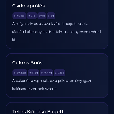
Csirkeaprólék
160
kcal
27
g
0
g
4
g
🔥
🥩
🥔
🫒
A máj, a szív és a zúza kiváló fehérjeforrások,
ráadásul alacsony a zsírtartalmuk, ha nyersen méred
ki.
Cukros Briós
346
kcal
9.74
g
46.47
g
13.18
g
🔥
🥩
🥔
🫒
A cukor és a vaj miatt ez a péksütemény igazi
kalóriadesszertnek számít.
Teljes Kiőrlésű Bagett