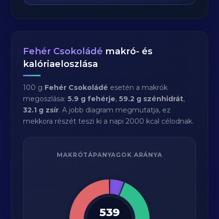
Fehér Csokoládé
makró- és
kalóriaeloszlása
100 g
Fehér Csokoládé
esetén a makrók
megoszlása:
5.9 g fehérje
,
59.2 g szénhidrát
,
32.1 g zsír
. A jobb diagram megmutatja, ez
mekkora részét teszi ki a napi 2000 kcal célodnak.
MAKRÓTÁPANYAGOK ARÁNYA
539