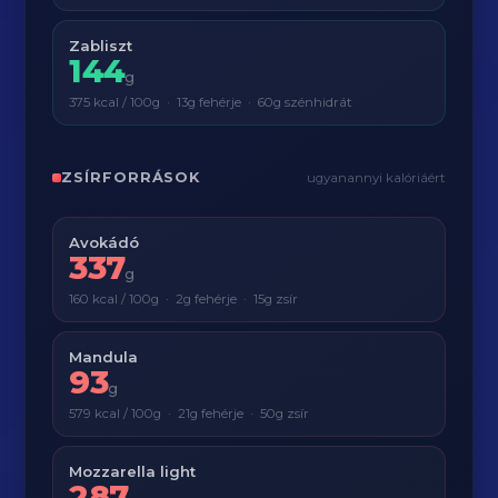
Zabliszt
144
g
375 kcal / 100g · 13g fehérje · 60g szénhidrát
ZSÍRFORRÁSOK
ugyanannyi kalóriáért
Avokádó
337
g
160 kcal / 100g · 2g fehérje · 15g zsír
Mandula
93
g
579 kcal / 100g · 21g fehérje · 50g zsír
Mozzarella light
287