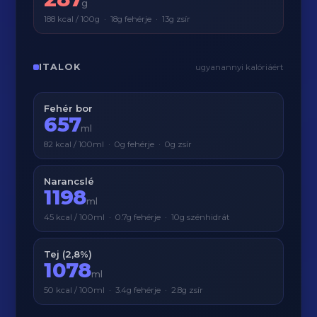
g
188 kcal / 100g · 18g fehérje · 13g zsír
ITALOK
ugyanannyi kalóriáért
Fehér bor
657
ml
82 kcal / 100ml · 0g fehérje · 0g zsír
Narancslé
1198
ml
45 kcal / 100ml · 0.7g fehérje · 10g szénhidrát
Tej (2,8%)
1078
ml
50 kcal / 100ml · 3.4g fehérje · 2.8g zsír