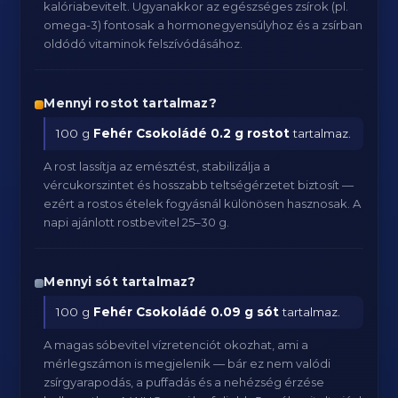
kalóriabevitelt. Ugyanakkor az egészséges zsírok (pl.
omega-3) fontosak a hormonegyensúlyhoz és a zsírban
oldódó vitaminok felszívódásához.
Mennyi rostot tartalmaz?
100 g
Fehér Csokoládé
0.2 g rostot
tartalmaz.
A rost lassítja az emésztést, stabilizálja a
vércukorszintet és hosszabb teltségérzetet biztosít —
ezért a rostos ételek fogyásnál különösen hasznosak. A
napi ajánlott rostbevitel 25–30 g.
Mennyi sót tartalmaz?
100 g
Fehér Csokoládé
0.09 g sót
tartalmaz.
A magas sóbevitel vízretenciót okozhat, ami a
mérlegszámon is megjelenik — bár ez nem valódi
zsírgyarapodás, a puffadás és a nehézség érzése