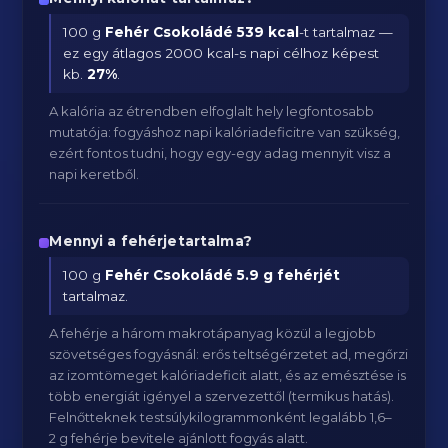
100 g
Fehér Csokoládé
539 kcal
-t tartalmaz —
ez egy átlagos 2000 kcal-s napi célhoz képest
kb.
27
%
.
A kalória az étrendben elfoglalt hely legfontosabb
mutatója: fogyáshoz napi kalóriadeficitre van szükség,
ezért fontos tudni, hogy egy-egy adag mennyit visz a
napi keretből.
Mennyi a fehérjetartalma?
100 g
Fehér Csokoládé
5.9 g fehérjét
tartalmaz.
A fehérje a három makrotápanyag közül a legjobb
szövetséges fogyásnál: erős teltségérzetet ad, megőrzi
az izomtömeget kalóriadeficit alatt, és az emésztése is
több energiát igényel a szervezettől (termikus hatás).
Felnőtteknek testsúlykilogrammonként legalább 1,6–
2 g fehérje bevitele ajánlott fogyás alatt.