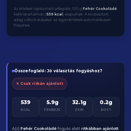
Az értékek tájékoztató jellegűek, 100 g
Fehér Csokoládé
kalóriatartalmán (
539 kcal
) alapulnak. A kiválasztott
adag változtatásakor az egyenértékek automatikusan
frissülnek.
Összefoglaló: Jó választás fogyáshoz?
✕ Csak ritkán ajánlott
539
5.9g
32.1g
0.2g
KCAL
FEHÉRJE
ZSÍR
ROST
A(z)
Fehér Csokoládé
fogyás alatt
ritkábban ajánlott