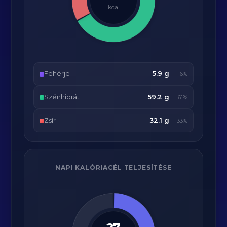
kcal
Fehérje
5.9 g
6%
Szénhidrát
59.2 g
61%
Zsír
32.1 g
33%
NAPI KALÓRIACÉL TELJESÍTÉSE