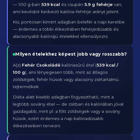
— 100 g-ban
539 kcal
és csupán
5.9 g fehérje
van,
ami kevésbé kedvező kalória–fehérje arányt jelent.
Kis, pontosan kimért adagban belefér a napi keretbe
— érdemes a többi étkezésben fehérjedúsabb és
alacsonyabb kalóriájú ételekkel ellensúlyozni.
Milyen ételekhez képest jobb vagy rosszabb?
A(z)
Fehér Csokoládé
kalóriasűrű étel (
539 kcal /
100 g
), ami lényegesen több, mint az átlagos
zöldségek, fehér húsok vagy alacsony zsírtartalmú
tejtermékek.
Diéta alatt kisebb adagban fogyasztható, mint a
legtöbb sovány étel — de zsírban és kalóriában jóval
gazdagabb, mint pl. a főtt zöldségek vagy a sovány
húsok, ezért érdemes a nap kalóriadúsabb
étkezéseiben tervezni.