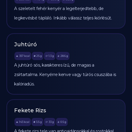
A szeletelt fehér kenyér a legelterjedtebb, de
legkevésbé tápláló. Inkább válassz teljes kiőrlésűt.
Juhtúró
357
kcal
25
g
1.3
g
28.6
g
🔥
🥩
🥔
🫒
A juhtúró sós, karakteres ízű, de magas a
zsírtartalma. Kenyérre kenve vagy túrós csuszába is
kalóriadús.
Fekete Rizs
143
kcal
3.5
g
33
g
0.5
g
🔥
🥩
🥔
🫒
A fekete rizs tele van antioxidánsokkal és rostokkal,