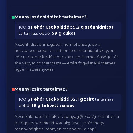
Mennyi szénhidrátot tartalmaz?
100 g
Fehér Csokoládé
59.2 g szénhidrátot
tartalmaz, ebből
59 g cukor
.
A szénhidrát önmagában nem ellenség, de a
hozzáadott cukor és a finomított szénhidrátok gyors
vércukoremelkedést okoznak, ami hamar éhséget és
ételvágyat hozhat vissza — ezért fogyásnál érdemes
figyelni az arányokra.
Mennyi zsírt tartalmaz?
100 g
Fehér Csokoládé
32.1 g zsírt
tartalmaz,
ebből
19 g telített zsírsav
.
A zsír kalóriasűrű makrotápanyag (9 kcal/g, szemben a
fehérje és szénhidrát 4 kcal/g-jával), ezért nagy
mennyiségben könnyen megnöveli a napi