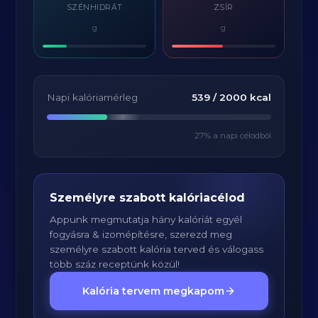
SZÉNHIDRÁT
ZSÍR
g
g
Napi kalóriamérleg
539
/
2000
kcal
27
% a napi célodból
Személyre szabott kalóriacélod
Appunk megmutatja hány kalóriát egyél
fogyásra & izomépítésre, szerezd meg
személyre szabott kalória terved és válogass
több száz receptünk közül!
Kalória tervem megkapom