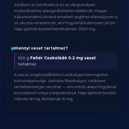
A kálium az izomfunkció és az idegrendszer
működéséhez elengedhetetlen elektrolit. Magas
káliumtartalmú étrend emellett segíthet ellensúlyozni a
só okozta vízretenciót, ami fogyásnál különösen jól jön.
Napi ajánlott bevitel felnőtteknek: 3500 mg.
Mennyi vasat tartalmaz?
100 g
Fehér Csokoládé
0.2 mg vasat
tartalmaz.
A vas az oxigénszállításhoz szükséges hemoglobin
kulcsösszetevője. Vashiány fáradtságot, csökkent
terhelhetőséget okozhat — ami edzés alapú fogyásnál
közvetlenül rontja a teljesítményt. Napi ajánlott bevitel:
nőknek 18 mg, férfiaknak 10 mg.