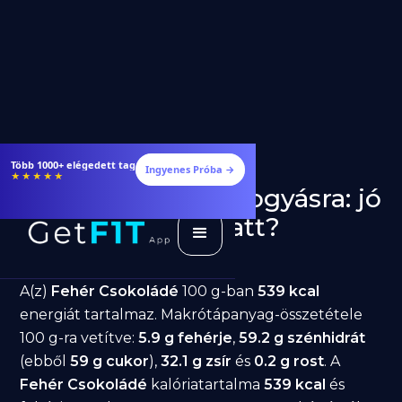
Több 1000+ elégedett tag
Ingyenes Próba →
★★★★★
Fehér Csokoládé fogyásra: jó
választás diéta alatt?
GetFIT App
Írta -
March 19, 2026
A(z)
Fehér Csokoládé
100 g-ban
539 kcal
energiát tartalmaz. Makrótápanyag-összetétele
100 g-ra vetítve:
5.9 g fehérje
,
59.2 g szénhidrát
(ebből
59 g cukor
),
32.1 g zsír
és
0.2 g rost
. A
Fehér Csokoládé
kalóriatartalma
539 kcal
és