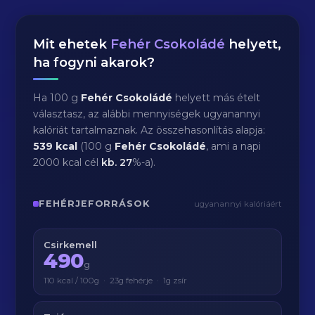
Mit ehetek
Fehér Csokoládé
helyett,
ha fogyni akarok?
Ha 100 g
Fehér Csokoládé
helyett más ételt
választasz, az alábbi mennyiségek ugyanannyi
kalóriát tartalmaznak. Az összehasonlítás alapja:
539 kcal
(100 g
Fehér Csokoládé
, ami a napi
2000 kcal cél
kb.
27
%-a).
FEHÉRJEFORRÁSOK
ugyanannyi kalóriáért
Csirkemell
490
g
110 kcal / 100g · 23g fehérje · 1g zsír