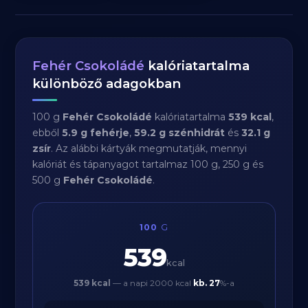
Fehér Csokoládé
kalóriatartalma
különböző adagokban
100 g
Fehér Csokoládé
kalóriatartalma
539 kcal
,
ebből
5.9 g fehérje
,
59.2 g szénhidrát
és
32.1 g
zsír
. Az alábbi kártyák megmutatják, mennyi
kalóriát és tápanyagot tartalmaz 100 g, 250 g és
500 g
Fehér Csokoládé
.
100
G
539
kcal
539 kcal
— a napi 2000 kcal
kb.
27
%-a