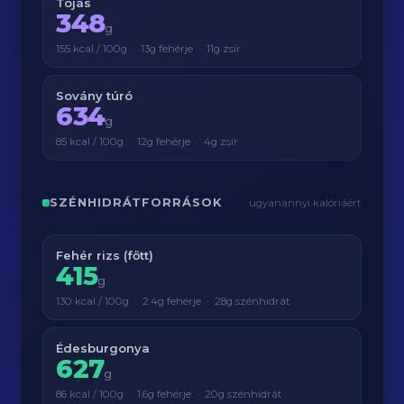
Tojás
348
g
155 kcal / 100g · 13g fehérje · 11g zsír
Sovány túró
634
g
85 kcal / 100g · 12g fehérje · 4g zsír
SZÉNHIDRÁTFORRÁSOK
ugyanannyi kalóriáért
Fehér rizs (főtt)
415
g
130 kcal / 100g · 2.4g fehérje · 28g szénhidrát
Édesburgonya
627
g
86 kcal / 100g · 1.6g fehérje · 20g szénhidrát