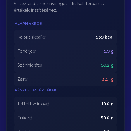
Változtasd a mennyiséget a kalkulátorban az
értékek frissítéséhez.
ALAPMAKRÓK
Kalória (kcal)
539
kcal
Fehérje
5.9
g
Szénhidrát
59.2
g
Zsír
32.1
g
RÉSZLETES ÉRTÉKEK
Telített zsírsav
19.0
g
Cukor
59.0
g