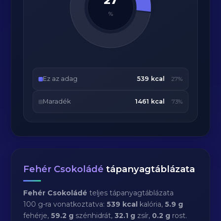
27
%
Ez az adag
539 kcal
27%
Maradék
1461 kcal
73%
Fehér Csokoládé
tápanyagtáblázata
Fehér Csokoládé
teljes tápanyagtáblázata
100 g-ra vonatkoztatva:
539 kcal
kalória,
5.9 g
fehérje,
59.2 g
szénhidrát,
32.1 g
zsír,
0.2 g
rost.