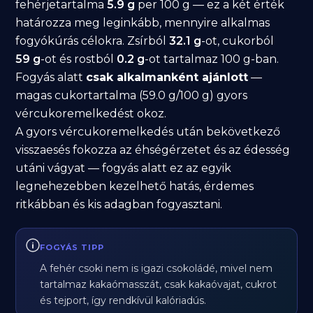
fehérjetartalma
5.9 g
per 100 g — ez a két érték
határozza meg leginkább, mennyire alkalmas
fogyókúrás célokra. Zsírból
32.1 g
-ot, cukorból
59 g
-ot és rostból
0.2 g
-ot tartalmaz 100 g-ban.
Fogyás alatt
csak alkalmanként ajánlott
—
magas cukortartalma (59.0 g/100 g) gyors
vércukoremelkedést okoz.
A gyors vércukoremelkedés után bekövetkező
visszaesés fokozza az éhségérzetet és az édesség
utáni vágyat — fogyás alatt ez az egyik
legnehezebben kezelhető hatás, érdemes
ritkábban és kis adagban fogyasztani.
FOGYÁS TIPP
A fehér csoki nem is igazi csokoládé, mivel nem
tartalmaz kakaómasszát, csak kakaóvajat, cukrot
és tejport, így rendkívül kalóriadús.