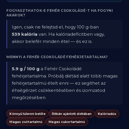
FOGYASZTHATOK-E FEHÉR CSOKOLÁDÉ-T HA FOGYNI
AKAROK?
Igen, csak ne felejtsd el, hogy 100 g-ban
539 kalória
van. Ha kalóriadeficitben vagy,
akkor belefér minden étel — és ez is.
MENNYI A FEHÉR CSOKOLÁDÉ FEHÉRJETARTALMA?
5.9 g / 100 g
a Fehér Csokoládé
fehérjetartalma. Próbálj diétád alatt több magas
fehérjetartalmú ételt enni — ez segíthet az
éhségérzet csökkentésében és izomzatod
megőrzésében.
Könnyű túlenni belőle
Ritkán ajánlott diétában
Kalóriadús
Magas zsírtartalmú
Magas cukortartalmú