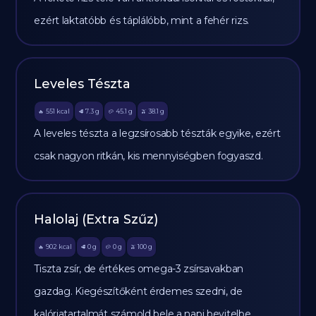
ezért laktatóbb és táplálóbb, mint a fehér rizs.
Leveles Tészta
551
kcal
7.3
g
45.1
g
38.1
g
🔥
🥩
🥔
🫒
A leveles tészta a legzsírosabb tészták egyike, ezért
csak nagyon ritkán, kis mennyiségben fogyaszd.
Halolaj (Extra Szűz)
902
kcal
0
g
0
g
100
g
🔥
🥩
🥔
🫒
Tiszta zsír, de értékes omega-3 zsírsavakban
gazdag. Kiegészítőként érdemes szedni, de
kalóriatartalmát számold bele a napi bevitelbe.