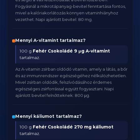
Fogyásnál a mikrotápanyag-bevitel fenntartása fontos,
mivel a kalóriakorlátozás könnyen vitaminhiányhoz
vezethet. Napi ajánlott bevitel: 80 mg.
Mennyi A-vitamint tartalmaz?
100 g
Fehér Csokoládé
9 μg A-vitamint
tartalmaz.
Az A-vitamin zsírban oldódó vitamin, amely a látás, a bőr
és az immunrendszer egészségéhez nélkülözhetetlen.
Mivel zsírban oldódik, felszívódásához érdemes
egészséges zsírforrással együtt fogyasztani. Napi
ajánlott bevitel felnőtteknek: 800 μg.
Mennyi káliumot tartalmaz?
100 g
Fehér Csokoládé
270 mg káliumot
tartalmaz.