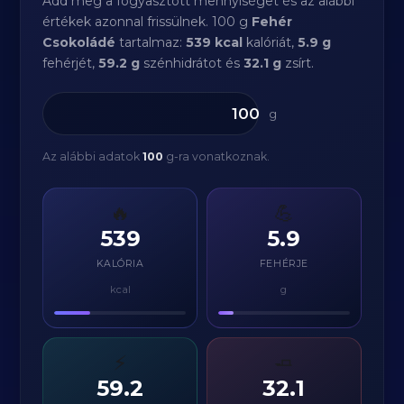
Add meg a fogyasztott mennyiséget és az alábbi
értékek azonnal frissülnek. 100 g
Fehér
Csokoládé
tartalmaz:
539 kcal
kalóriát,
5.9 g
fehérjét,
59.2 g
szénhidrátot és
32.1 g
zsírt.
g
Az alábbi adatok
100
g-ra vonatkoznak.
🔥
💪
539
5.9
KALÓRIA
FEHÉRJE
kcal
g
⚡
🧈
59.2
32.1