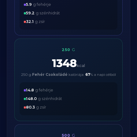
5.9
g fehérje
59.2
g szénhidrát
32.1
g zsír
250
G
1348
kcal
250 g
Fehér Csokoládé
kalóriája:
67
% a napi célból
14.8
g fehérje
148.0
g szénhidrát
80.3
g zsír
500
G