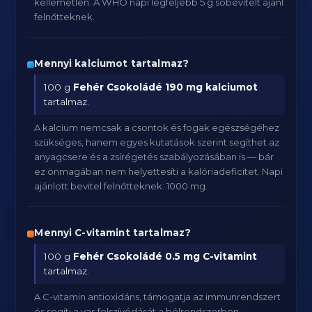
kellemetlen. A WHO napi legfeljebb 5 g sóbevitelt ajánl
felnőtteknek.
Mennyi kalciumot tartalmaz?
100 g
Fehér Csokoládé
190 mg kalciumot
tartalmaz.
A kalcium nemcsak a csontok és fogak egészségéhez
szükséges, hanem egyes kutatások szerint segíthet az
anyagcsere és a zsírégetés szabályozásában is — bár
ez önmagában nem helyettesíti a kalóriadeficitet. Napi
ajánlott bevitel felnőtteknek: 1000 mg.
Mennyi C-vitamint tartalmaz?
100 g
Fehér Csokoládé
0.5 mg C-vitamint
tartalmaz.
A C-vitamin antioxidáns, támogatja az immunrendszert
és segíti a vas felszívódását a bélrendszerben.