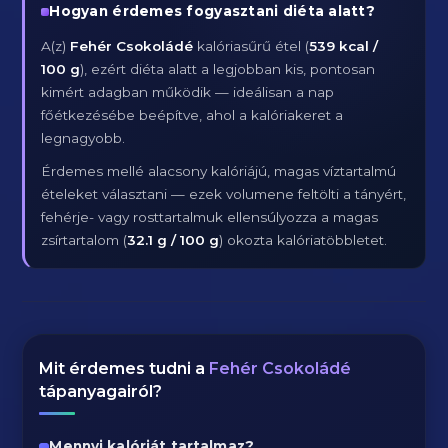
Hogyan érdemes fogyasztani diéta alatt?
A(z)
Fehér Csokoládé
kalóriasűrű étel (
539 kcal /
100 g
), ezért diéta alatt a legjobban kis, pontosan
kimért adagban működik — ideálisan a nap
főétkezésébe beépítve, ahol a kalóriakeret a
legnagyobb.
Érdemes mellé alacsony kalóriájú, magas víztartalmú
ételeket választani — ezek volumene feltölti a tányért,
fehérje- vagy rosttartalmuk ellensúlyozza a magas
zsírtartalom (
32.1 g / 100 g
) okozta kalóriatöbbletet.
Mit érdemes tudni a
Fehér Csokoládé
tápanyagairól?
Mennyi kalóriát tartalmaz?