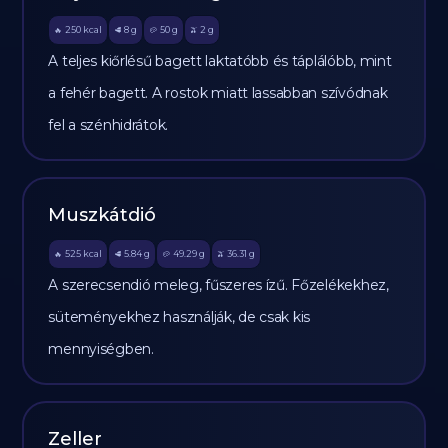
250
kcal
8
g
50
g
2
g
🔥
🥩
🥔
🫒
A teljes kiőrlésű bagett laktatóbb és táplálóbb, mint
a fehér bagett. A rostok miatt lassabban szívódnak
fel a szénhidrátok.
Muszkátdió
525
kcal
5.84
g
49.29
g
36.31
g
🔥
🥩
🥔
🫒
A szerecsendió meleg, fűszeres ízű. Főzelékekhez,
süteményekhez használják, de csak kis
mennyiségben.
Zeller