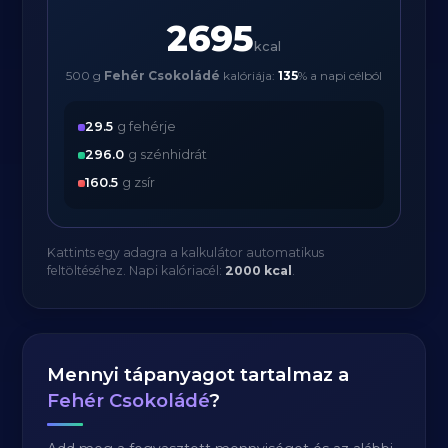
2695
kcal
500 g
Fehér Csokoládé
kalóriája:
135
% a napi célból
29.5
g fehérje
296.0
g szénhidrát
160.5
g zsír
Kattints egy adagra a kalkulátor automatikus
feltöltéséhez. Napi kalóriacél:
2000 kcal
.
Mennyi tápanyagot tartalmaz a
Fehér Csokoládé
?