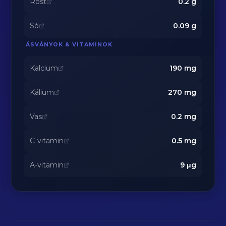
Rost
0.2
g
Só
0.09
g
ÁSVÁNYOK & VITAMINOK
Kalcium
190
mg
Kálium
270
mg
Vas
0.2
mg
C-vitamin
0.5
mg
A-vitamin
9
μg