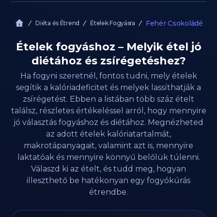
Fehér Csokoládé
Diéta és Étrend
Ételek Fogyásra
Ételek fogyáshoz – Melyik étel jó
diétához és zsírégetéshez?
Ha fogyni szeretnél, fontos tudni, mely ételek
segítik a kalóriadeficitet és melyek lassíthatják a
zsírégetést. Ebben a listában több száz ételt
találsz, részletes értékeléssel arról, hogy mennyire
jó választás fogyáshoz és diétához. Megnézheted
az adott ételek kalóriatartalmát,
makrotápanyagait, valamint azt is, mennyire
laktatóak és mennyire könnyű belőlük túlenni.
Válaszd ki az ételt, és tudd meg, hogyan
illeszthető be hatékonyan egy fogyókúrás
étrendbe.