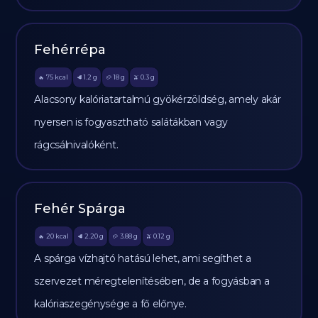
Fehérrépa
75
kcal
1.2
g
18
g
0.3
g
🔥
🥩
🥔
🫒
Alacsony kalóriatartalmú gyökérzöldség, amely akár
nyersen is fogyasztható salátákban vagy
rágcsálnivalóként.
Fehér Spárga
20
kcal
2.20
g
3.88
g
0.12
g
🔥
🥩
🥔
🫒
A spárga vízhajtó hatású lehet, ami segíthet a
szervezet méregtelenítésében, de a fogyásban a
kalóriaszegénysége a fő előnye.