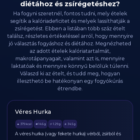
diétához és zsírégetéshez?
Ha fogyni szeretnél, fontos tudni, mely ételek
segítik a kalóriadeficitet és melyek lassíthatják a
zsírégetést. Ebben a listában több száz ételt
találsz, részletes értékeléssel arról, hogy mennyire
jó választás fogyáshoz és diétához. Megnézheted
az adott ételek kalóriatartalmát,
makrotápanyagait, valamint azt is, mennyire
laktatóak és mennyire könnyű belőlük túlenni.
Válaszd ki az ételt, és tudd meg, hogyan
illeszthető be hatékonyan egy fogyókúrás
étrendbe.
Véres Hurka
379
kcal
14.6
g
1.29
g
34.5
g
🔥
🥩
🥔
🫒
A véres hurka (vagy fekete hurka) vérből, zsírból és