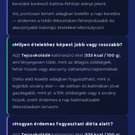
kevésbé kedvező kalória–fehérje arányt jelent.
Kis, pontosan kimért adagban belefér a napi keretbe
— érdemes a többi étkezésben fehérjedúsabb és
alacsonyabb kalóriájú ételekkel ellensúlyozni.
Milyen ételekhez képest jobb vagy rosszabb?
A(z)
Tejcsokoládé
kalóriasűrű étel (
535 kcal / 100 g
),
ami lényegesen több, mint az átlagos zöldségek,
fehér húsok vagy alacsony zsírtartalmú tejtermékek.
Diéta alatt kisebb adagban fogyasztható, mint a
legtöbb sovány étel — de zsírban és kalóriában jóval
gazdagabb, mint pl. a főtt zöldségek vagy a sovány
húsok, ezért érdemes a nap kalóriadúsabb
étkezéseiben tervezni.
Hogyan érdemes fogyasztani diéta alatt?
A(z)
Tejcsokoládé
kalóriasűrű étel (
535 kcal / 100 g
),