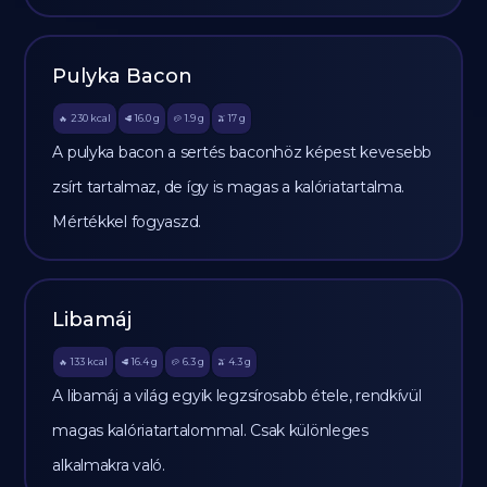
Pulyka Bacon
230
kcal
16.0
g
1.9
g
17
g
🔥
🥩
🥔
🫒
A pulyka bacon a sertés baconhöz képest kevesebb
zsírt tartalmaz, de így is magas a kalóriatartalma.
Mértékkel fogyaszd.
Libamáj
133
kcal
16.4
g
6.3
g
4.3
g
🔥
🥩
🥔
🫒
A libamáj a világ egyik legzsírosabb étele, rendkívül
magas kalóriatartalommal. Csak különleges
alkalmakra való.