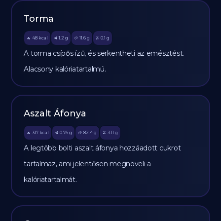
Torma
48
kcal
1.2
g
11.6
g
0.1
g
🔥
🥩
🥔
🫒
A torma csípős ízű, és serkentheti az emésztést.
Alacsony kalóriatartalmú.
Aszalt Áfonya
317
kcal
0.76
g
82.4
g
3.11
g
🔥
🥩
🥔
🫒
A legtöbb bolti aszalt áfonya hozzáadott cukrot
tartalmaz, ami jelentősen megnöveli a
kalóriatartalmát.