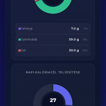
Fehérje
7.0 g
7%
Szénhidrát
59.0 g
61%
Zsír
30.0 g
32%
NAPI KALÓRIACÉL TELJESÍTÉSE
27