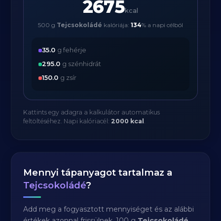
2675
kcal
500 g
Tejcsokoládé
kalóriája:
134
% a napi célból
35.0
g fehérje
295.0
g szénhidrát
150.0
g zsír
Kattints egy adagra a kalkulátor automatikus
feltöltéséhez. Napi kalóriacél:
2000 kcal
.
Mennyi tápanyagot tartalmaz a
Tejcsokoládé
?
Add meg a fogyasztott mennyiséget és az alábbi
értékek azonnal frissülnek. 100 g
Tejcsokoládé