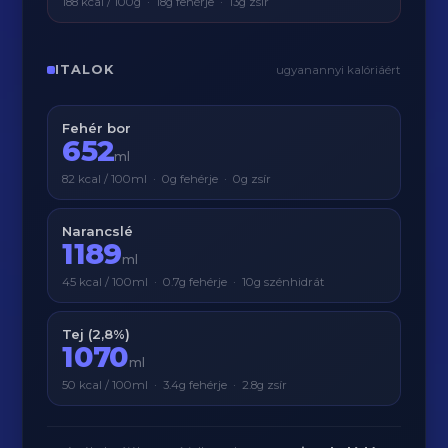
188 kcal / 100g · 18g fehérje · 13g zsír
ITALOK
ugyanannyi kalóriáért
Fehér bor
652
ml
82 kcal / 100ml · 0g fehérje · 0g zsír
Narancslé
1189
ml
45 kcal / 100ml · 0.7g fehérje · 10g szénhidrát
Tej (2,8%)
1070
ml
50 kcal / 100ml · 3.4g fehérje · 2.8g zsír