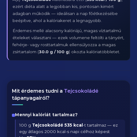
ezért diéta alatt a legjobban kis, pontosan kimért
adagban működik — ideálisan a nap főétkezésébe
beépítve, ahol a kalóriakeret a legnagyobb.
Érdemes mellé alacsony kalóriájú, magas víztartalmú
ételeket választani — ezek volumene feltölti a tányért,
fehérje- vagy rosttartalmuk ellensúlyozza a magas
zsírtartalom (
30.0 g / 100 g
) okozta kalóriatöbbletet.
Mit érdemes tudni a
Tejcsokoládé
tápanyagairól?
Mennyi kalóriát tartalmaz?
100 g
Tejcsokoládé
535 kcal
-t tartalmaz — ez
egy átlagos 2000 kcal-s napi célhoz képest