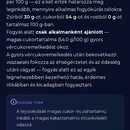
per 100 g — ez a két érték határozza meg
leginkább, mennyire alkalmas fogyókúrás célokra.
Zsírból
30 g
-ot, cukorból
54 g
-ot és rostból
0 g
-ot
tartalmaz 100 g-ban.
Fogyás alatt
csak alkalmanként ajánlott
—
magas cukortartalma (54.0 g/100 g) gyors
vércukoremelkedést okoz.
A gyors vércukoremelkedés után bekövetkező
visszaesés fokozza az éhségérzetet és az édesség
utáni vágyat — fogyás alatt ez az egyik
legnehezebben kezelhető hatás, érdemes
ritkábban és kis adagban fogyasztani.
FOGYÁS TIPP
A tejcsokoládé magas cukor- és zsírtartalmú.
Inkább a magas kakaótartalmú étcsokoládét
válaszd.