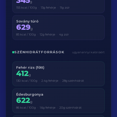
345
g
155 kcal / 100g · 13g fehérje · 11g zsír
Sovány túró
629
g
85 kcal / 100g · 12g fehérje · 4g zsír
SZÉNHIDRÁTFORRÁSOK
ugyanannyi kalóriáért
Fehér rizs (főtt)
412
g
130 kcal / 100g · 2.4g fehérje · 28g szénhidrát
Édesburgonya
622
g
86 kcal / 100g · 1.6g fehérje · 20g szénhidrát