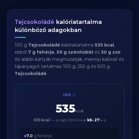
Tejcsokoládé
kalóriatartalma
különböző adagokban
100 g
Tejcsokoládé
kalóriatartalma
535 kcal
,
ebből
7 g fehérje
,
59 g szénhidrát
és
30 g zsír
.
Az alábbi kártyák megmutatják, mennyi kalóriát és
tápanyagot tartalmaz 100 g, 250 g és 500 g
Tejcsokoládé
.
100
G
535
kcal
535 kcal
— a napi 2000 kcal
kb.
27
%-a
7.0
g fehérje