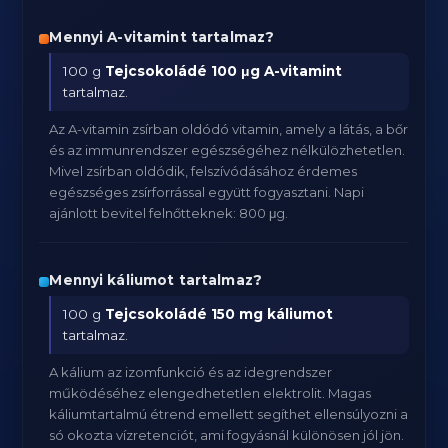
Mennyi A-vitamint tartalmaz?
100 g
Tejcsokoládé
100 μg A-vitamint
tartalmaz.
Az A-vitamin zsírban oldódó vitamin, amely a látás, a bőr
és az immunrendszer egészségéhez nélkülözhetetlen.
Mivel zsírban oldódik, felszívódásához érdemes
egészséges zsírforrással együtt fogyasztani. Napi
ajánlott bevitel felnőtteknek: 800 μg.
Mennyi káliumot tartalmaz?
100 g
Tejcsokoládé
150 mg káliumot
tartalmaz.
A kálium az izomfunkció és az idegrendszer
működéséhez elengedhetetlen elektrolit. Magas
káliumtartalmú étrend emellett segíthet ellensúlyozni a
só okozta vízretenciót, ami fogyásnál különösen jól jön.