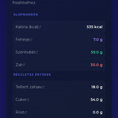
frissítéséhez.
ALAPMAKRÓK
Kalória (kcal)
535
kcal
Fehérje
7.0
g
Szénhidrát
59.0
g
Zsír
30.0
g
RÉSZLETES ÉRTÉKEK
Telített zsírsav
18.0
g
Cukor
54.0
g
Rost
0.0
g