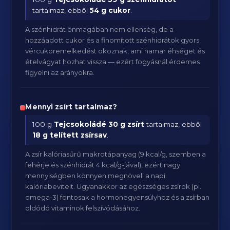
tartalmaz, ebből
54 g cukor
.
A szénhidrát önmagában nem ellenség, de a
hozzáadott cukor és a finomított szénhidrátok gyors
vércukoremelkedést okoznak, ami hamar éhséget és
ételvágyat hozhat vissza — ezért fogyásnál érdemes
figyelni az arányokra.
Mennyi zsírt tartalmaz?
100 g
Tejcsokoládé
30 g zsírt
tartalmaz, ebből
18 g telített zsírsav
.
A zsír kalóriasűrű makrotápanyag (9 kcal/g, szemben a
fehérje és szénhidrát 4 kcal/g-jával), ezért nagy
mennyiségben könnyen megnöveli a napi
kalóriabevitelt. Ugyanakkor az egészséges zsírok (pl.
omega-3) fontosak a hormonegyensúlyhoz és a zsírban
oldódó vitaminok felszívódásához.