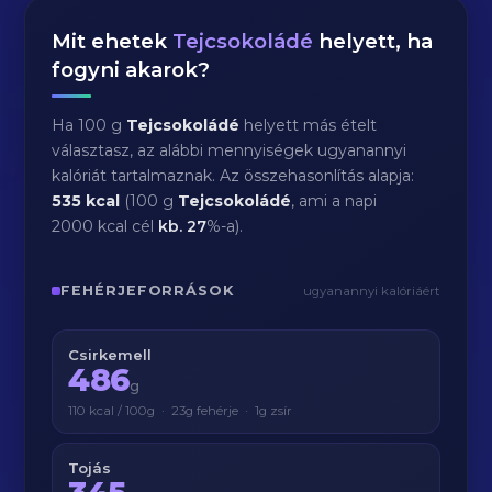
Mit ehetek
Tejcsokoládé
helyett, ha
fogyni akarok?
Ha 100 g
Tejcsokoládé
helyett más ételt
választasz, az alábbi mennyiségek ugyanannyi
kalóriát tartalmaznak. Az összehasonlítás alapja:
535 kcal
(100 g
Tejcsokoládé
, ami a napi
2000 kcal cél
kb.
27
%-a).
FEHÉRJEFORRÁSOK
ugyanannyi kalóriáért
Csirkemell
486
g
110 kcal / 100g · 23g fehérje · 1g zsír
Tojás