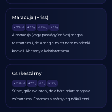
Maracuja (Friss)
97
kcal
2.2
g
23.4
g
0.7
g
🔥
🥩
🥔
🫒
A maracuja (vagy passiógyümölcs) magas
rosttartalmú, de a magjai miatt nem mindenki
kedveli. Alacsony a kalóriatartalma.
Csirkeszárny
215
kcal
17.6
g
0
g
15.3
g
🔥
🥩
🥔
🫒
Sütve, grillezve isteni, de a bőre miatt magas a
zsírtartalma. Érdemes a szárnyvég nélkül enni.