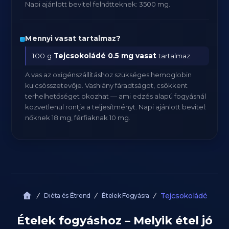
Napi ajánlott bevitel felnőtteknek: 3500 mg.
Mennyi vasat tartalmaz?
100 g
Tejcsokoládé
0.5 mg vasat
tartalmaz.
A vas az oxigénszállításhoz szükséges hemoglobin
kulcsösszetevője. Vashiány fáradtságot, csökkent
terhelhetőséget okozhat — ami edzés alapú fogyásnál
közvetlenül rontja a teljesítményt. Napi ajánlott bevitel:
nőknek 18 mg, férfiaknak 10 mg.
Tejcsokoládé
Diéta és Étrend
Ételek Fogyásra
Ételek fogyáshoz – Melyik étel jó