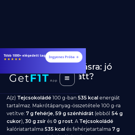
Étrendek, receptek és edzéstervek
Ingyenes Próba →
★★★★★
Tejcsokoládé fogyásra: jó
választás diéta alatt?
GetFIT App
Írta -
March 19, 2026
A(z)
Tejcsokoládé
100 g-ban
535 kcal
energiát
tartalmaz. Makrótápanyag-összetétele 100 g-ra
vetítve:
7 g fehérje
,
59 g szénhidrát
(ebből
54 g
cukor
),
30 g zsír
és
0 g rost
. A
Tejcsokoládé
kalóriatartalma
535 kcal
és fehérjetartalma
7 g