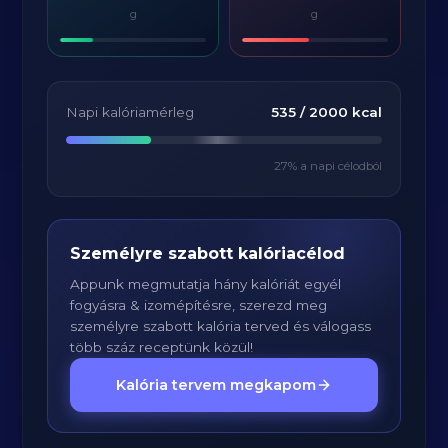
g
g
Napi kalóriamérleg
535
/
2000
kcal
27
% a napi célodból
Személyre szabott kalóriacélod
Appunk megmutatja hány kalóriát egyél
fogyásra & izomépítésre, szerezd meg
személyre szabott kalória terved és válogass
több száz receptünk közül!
Kalória tervem megkapom