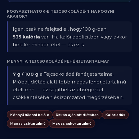
FOGYASZTHATOK-E TEJCSOKOLÁDÉ-T HA FOGYNI
AKAROK?
Igen, csak ne felejtsd el, hogy 100 g-ban
535 kalória
van. Ha kalóriadeficitben vagy, akkor
belefér minden étel — és ez is.
MENNYI A TEJCSOKOLÁDÉ FEHÉRJETARTALMA?
7 g / 100 g
a Tejcsokoládé fehérjetartalma.
Próbálj diétád alatt több magas fehérjetartalmú
ételt enni — ez segíthet az éhségérzet
csökkentésében és izomzatod megőrzésében.
Könnyű túlenni belőle
Ritkán ajánlott diétában
Kalóriadús
Magas zsírtartalmú
Magas cukortartalmú