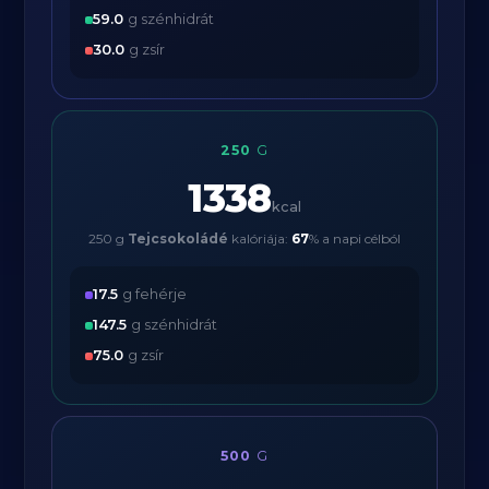
59.0
g szénhidrát
30.0
g zsír
250
G
1338
kcal
250 g
Tejcsokoládé
kalóriája:
67
% a napi célból
17.5
g fehérje
147.5
g szénhidrát
75.0
g zsír
500
G