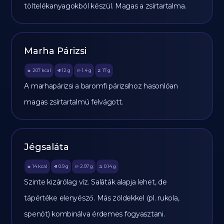
töltelékanyagokból készül. Magas a zsírtartalma.
Marha Párizsi
207
kcal
12
g
1.4
g
17
g
🔥
🥩
🥔
🫒
A marhapárizsi a baromfi párizsihoz hasonlóan
magas zsírtartalmú felvágott.
Jégsaláta
14
kcal
0.9
g
2.97
g
0.14
g
🔥
🥩
🥔
🫒
Szinte kizárólag víz. Saláták alapja lehet, de
tápértéke elenyésző. Más zöldekkel (pl. rukola,
spenót) kombinálva érdemes fogyasztani.