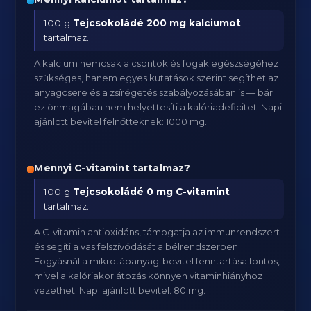
100 g
Tejcsokoládé
200 mg kalciumot
tartalmaz.
A kalcium nemcsak a csontok és fogak egészségéhez
szükséges, hanem egyes kutatások szerint segíthet az
anyagcsere és a zsírégetés szabályozásában is — bár
ez önmagában nem helyettesíti a kalóriadeficitet. Napi
ajánlott bevitel felnőtteknek: 1000 mg.
Mennyi C-vitamint tartalmaz?
100 g
Tejcsokoládé
0 mg C-vitamint
tartalmaz.
A C-vitamin antioxidáns, támogatja az immunrendszert
és segíti a vas felszívódását a bélrendszerben.
Fogyásnál a mikrotápanyag-bevitel fenntartása fontos,
mivel a kalóriakorlátozás könnyen vitaminhiányhoz
vezethet. Napi ajánlott bevitel: 80 mg.