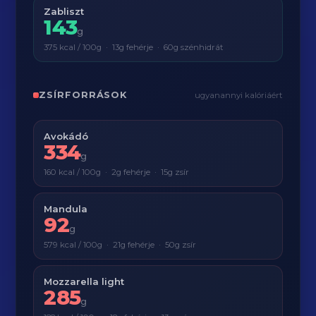
Zabliszt
143
g
375 kcal / 100g · 13g fehérje · 60g szénhidrát
ZSÍRFORRÁSOK
ugyanannyi kalóriáért
Avokádó
334
g
160 kcal / 100g · 2g fehérje · 15g zsír
Mandula
92
g
579 kcal / 100g · 21g fehérje · 50g zsír
Mozzarella light
285
g