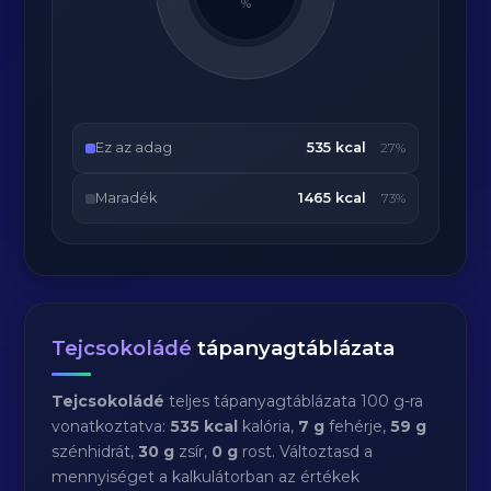
%
Ez az adag
535 kcal
27%
Maradék
1465 kcal
73%
Tejcsokoládé
tápanyagtáblázata
Tejcsokoládé
teljes tápanyagtáblázata 100 g-ra
vonatkoztatva:
535 kcal
kalória,
7 g
fehérje,
59 g
szénhidrát,
30 g
zsír,
0 g
rost. Változtasd a
mennyiséget a kalkulátorban az értékek