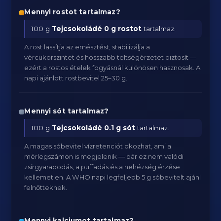
Mennyi rostot tartalmaz?
100 g
Tejcsokoládé
0 g rostot
tartalmaz.
A rost lassítja az emésztést, stabilizálja a
vércukorszintet és hosszabb teltségérzetet biztosít —
ezért a rostos ételek fogyásnál különösen hasznosak. A
napi ajánlott rostbevitel 25–30 g.
Mennyi sót tartalmaz?
100 g
Tejcsokoládé
0.1 g sót
tartalmaz.
A magas sóbevitel vízretenciót okozhat, ami a
mérlegszámon is megjelenik — bár ez nem valódi
zsírgyarapodás, a puffadás és a nehézség érzése
kellemetlen. A WHO napi legfeljebb 5 g sóbevitelt ajánl
felnőtteknek.
Mennyi kalciumot tartalmaz?