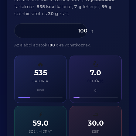
tartalmaz:
535 kcal
kalóriát,
7 g
fehérjét,
59 g
szénhidrátot és
30 g
zsírt.
g
Az alábbi adatok
100
g-ra vonatkoznak.
🔥
💪
535
7.0
KALÓRIA
FEHÉRJE
kcal
g
⚡
🧈
59.0
30.0
SZÉNHIDRÁT
ZSÍR