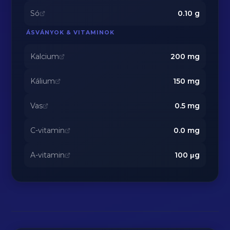
Só
0.10
g
ÁSVÁNYOK & VITAMINOK
Kalcium
200
mg
Kálium
150
mg
Vas
0.5
mg
C-vitamin
0.0
mg
A-vitamin
100
μg