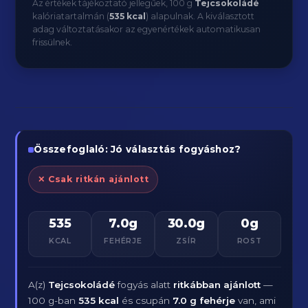
Az értékek tájékoztató jellegűek, 100 g
Tejcsokoládé
kalóriatartalmán (
535 kcal
) alapulnak. A kiválasztott
adag változtatásakor az egyenértékek automatikusan
frissülnek.
Összefoglaló: Jó választás fogyáshoz?
✕ Csak ritkán ajánlott
535
7.0g
30.0g
0g
KCAL
FEHÉRJE
ZSÍR
ROST
A(z)
Tejcsokoládé
fogyás alatt
ritkábban ajánlott
—
100 g-ban
535 kcal
és csupán
7.0 g fehérje
van, ami