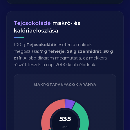
Tejcsokoládé
makró- és
kalóriaeloszlása
100 g
Tejcsokoládé
esetén a makrók
megoszlása:
7 g fehérje
,
59 g szénhidrát
,
30 g
zsír
. A jobb diagram megmutatja, ez mekkora
részét teszi ki a napi 2000 kcal célodnak.
MAKRÓTÁPANYAGOK ARÁNYA
535
kcal