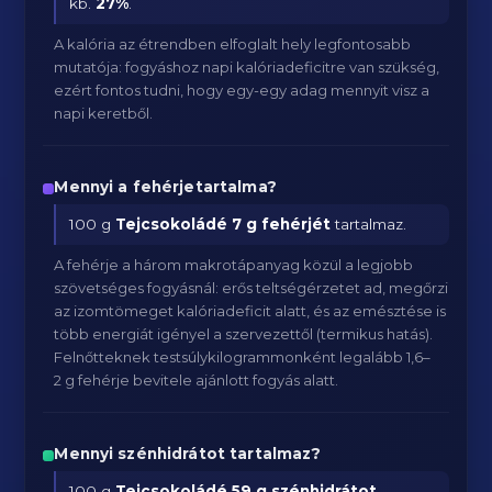
kb.
27
%
.
A kalória az étrendben elfoglalt hely legfontosabb
mutatója: fogyáshoz napi kalóriadeficitre van szükség,
ezért fontos tudni, hogy egy-egy adag mennyit visz a
napi keretből.
Mennyi a fehérjetartalma?
100 g
Tejcsokoládé
7 g fehérjét
tartalmaz.
A fehérje a három makrotápanyag közül a legjobb
szövetséges fogyásnál: erős teltségérzetet ad, megőrzi
az izomtömeget kalóriadeficit alatt, és az emésztése is
több energiát igényel a szervezettől (termikus hatás).
Felnőtteknek testsúlykilogrammonként legalább 1,6–
2 g fehérje bevitele ajánlott fogyás alatt.
Mennyi szénhidrátot tartalmaz?
100 g
Tejcsokoládé
59 g szénhidrátot