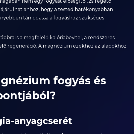
nmagában nem egy fogyást elősegítő „zsírégető”
ájárulhat ahhoz, hogy a tested hatékonyabban
nnyebben támogassa a fogyáshoz szükséges
vábbra is a megfelelő kalóriabevitel, a rendszeres
lelő regeneráció. A magnézium ezekhez az alapokhoz
agnézium fogyás és
pontjából?
gia-anyagcserét