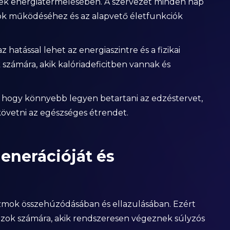
tek energiatermelésében. A szervezet minden nap
mok működéséhez és az alapvető életfunkciók
atással lehet az energiaszintre és a fizikai
 számára, akik kalóriadeficitben vannak és
, hogy könnyebb legyen betartani az edzéstervet,
 követni az egészséges étrendet.
generációját és
izmok összehúzódásában és ellazulásában. Ezért
azok számára, akik rendszeresen végeznek súlyzós