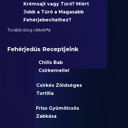
Krémsajt vagy Túró? Miért
Jobb a Túró a Magasabb
Fehérjebevitelhez?
További blog cikkek
Fehérjedús Receptjeink
Chilis Bab
Csirkemellel
Csirkés Zöldséges
Tortilla
Friss Gyümölcsös
Zabkása