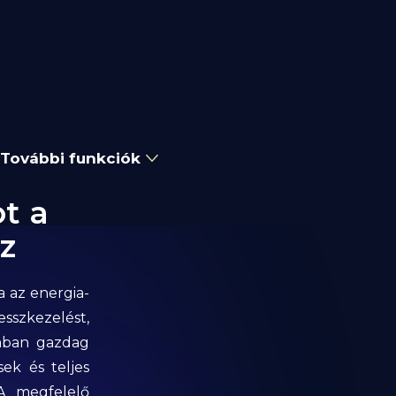
További funkciók
t a
z
 az energia-
esszkezelést,
mban gazdag
ek és teljes
 A megfelelő