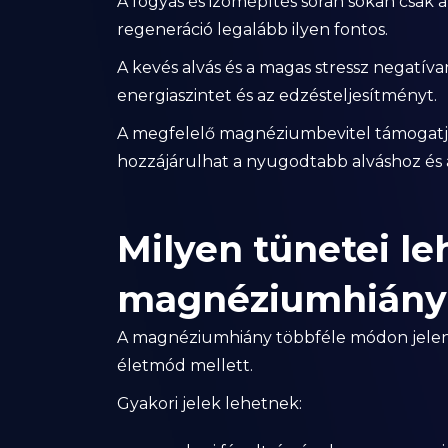
A fogyás és izomépítés során sokan csak 
regeneráció legalább ilyen fontos.
A kevés alvás és a magas stressz negatíva
energiaszintet és az edzésteljesítményt.
A megfelelő magnéziumbevitel támogatj
hozzájárulhat a nyugodtabb alváshoz és 
Milyen tünetei le
magnéziumhiány
A magnéziumhiány többféle módon jelent
életmód mellett.
Gyakori jelek lehetnek: