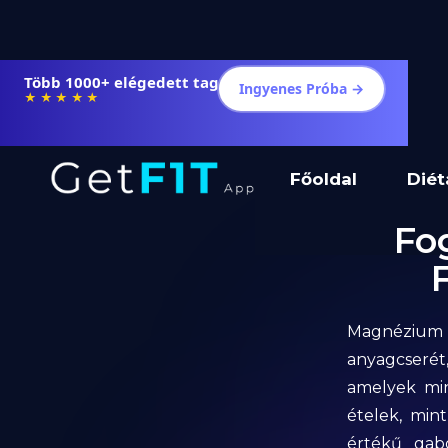
Több 1000+ elégedett tag
Ingyenes Próba →
★★★★★
Főoldal
Diét
Fo
Magnézium f
anyagcserét,
amelyek mi
ételek, min
értékű gabo