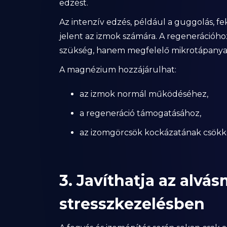
edzést.
Az intenzív edzés, például a guggolás, 
jelent az izmok számára. A regenerációho
szükség, hanem megfelelő mikrotápanyag-
A magnézium hozzájárulhat:
az izmok normál működéséhez,
a regeneráció támogatásához,
az izomgörcsök kockázatának csökk
3. Javíthatja az alvá
stresszkezelésben