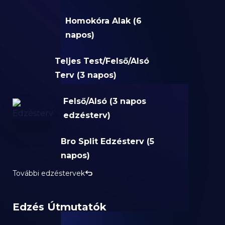
Homokóra Alak (6
napos)
Teljes Test/Felső/Alsó
Terv (3 napos)
Felső/Alsó (3 napos
edzésterv)
Bro Split Edzésterv (5
napos)
További edzéstervek
Edzés Útmutatók