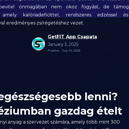
bevitel önmagában nem okoz fogyást, de támoga
 amely kalóriadeficittel, rendszeres edzéssel é
val eredményes zsírégetéshez vezet.
GetFIT App Csapata
January 3, 2025
Frissítve :
July 24, 2026
 egészségesebb lenni?
éziumban gazdag ételt
nyi anyag a szervezet számára, amely több mint 300