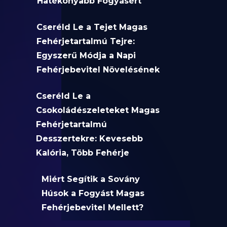
Hatékonyabb Fogyásért
Cseréld Le a Tejet Magas
Fehérjetartalmú Tejre:
Egyszerű Módja a Napi
Fehérjebevitel Növelésének
Cseréld Le a
Csokoládészeleteket Magas
Fehérjetartalmú
Desszertekre: Kevesebb
Kalória, Több Fehérje
Miért Segítik a Sovány
Húsok a Fogyást Magas
Fehérjebevitel Mellett?