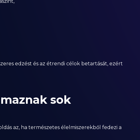
szint,
res edzést és az étrendi célok betartását, ezért
almaznak sok
dás az, ha természetes élelmiszerekből fedezi a