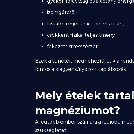
gyakori fáradtság és alacsony energia
izomgörcsök,
lassabb regeneráció edzés után,
csökkent fizikai teljesítmény,
fokozott stresszérzet.
Ezek a tünetek megnehezíthetik a rendsze
fontos a kiegyensúlyozott táplálkozás.
Mely ételek tart
magnéziumot?
A legtöbb ember számára a legjobb megol
szükségletét.