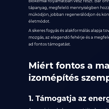
biokémiai folyamatban vesz részt. Bár ö
tápanyag, megfelelő mennyiségben hozz
működjön, jobban regenerálódjon és kö
életmódot.
A sikeres fogyás és alakformálás alapja to
mozgás, az elegendő fehérje és a megfe
ad fontos támogatást.
Miért fontos a m
izomépítés szem
1. Támogatja az ener