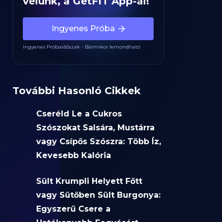
velünk, a GetFIT App-al!
Ingyenes Próba
Ingyenes Próbaidőszak - Bármikor lemondható
További Hasonló Cikkek
Cseréld Le a Cukros
Szószokat Salsára, Mustárra
vagy Csípős Szószra: Több Íz,
Kevesebb Kalória
Sült Krumpli Helyett Főtt
vagy Sütőben Sült Burgonya:
Egyszerű Csere a