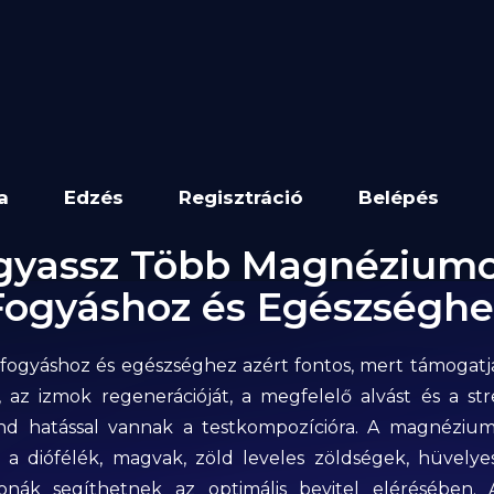
a
Edzés
Regisztráció
Belépés
gyassz Több Magnéziumo
Fogyáshoz és Egészséghe
ogyáshoz és egészséghez azért fontos, mert támogatja
 az izmok regenerációját, a megfelelő alvást és a str
nd hatással vannak a testkompozícióra. A magnéziu
t a diófélék, magvak, zöld leveles zöldségek, hüvelyes
nák segíthetnek az optimális bevitel elérésében.