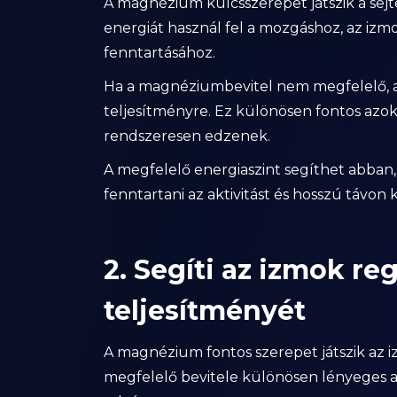
A magnézium kulcsszerepet játszik a sej
energiát használ fel a mozgáshoz, az iz
fenntartásához.
Ha a magnéziumbevitel nem megfelelő, az h
teljesítményre. Ez különösen fontos azok
rendszeresen edzenek.
A megfelelő energiaszint segíthet abban
fenntartani az aktivitást és hosszú távon
2. Segíti az izmok re
teljesítményét
A magnézium fontos szerepet játszik az 
megfelelő bevitele különösen lényeges 