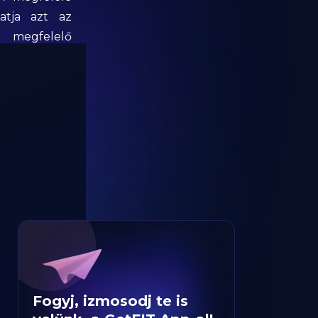
tja azt az
s megfelelő
Fogyj, izmosodj te is