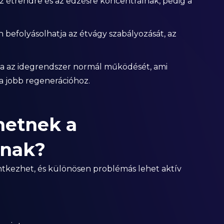
az étrendre és az edzésre koncentrálnak, pedig a
n befolyásolhatja az étvágy szabályozását, az
a az idegrendszer normál működését, ami
a jobb regenerációhoz.
hetnek a
nak?
kezhet, és különösen problémás lehet aktív