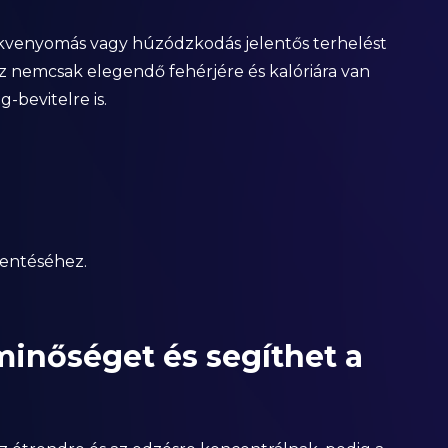
fekvenyomás vagy húzódzkodás jelentős terhelést
z nemcsak elegendő fehérjére és kalóriára van
bevitelre is.
entéséhez.
sminőséget és segíthet a