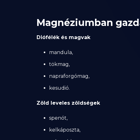
Magnéziumban gazda
Diófélék és magvak
mandula,
tökmag,
napraforgómag,
kesudió.
Zöld leveles zöldségek
spenót,
kelkáposzta,