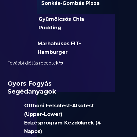
Sonkás-Gombás Pizza
Gyümölcsös Chia
Pudding
Marhahúsos FIT-
Hamburger
További diétás receptek
Gyors Fogyás
Segédanyagok
Otthoni Felsőtest-Alsótest
(Upper-Lower)
Edzésprogram Kezdőknek (4
Napos)