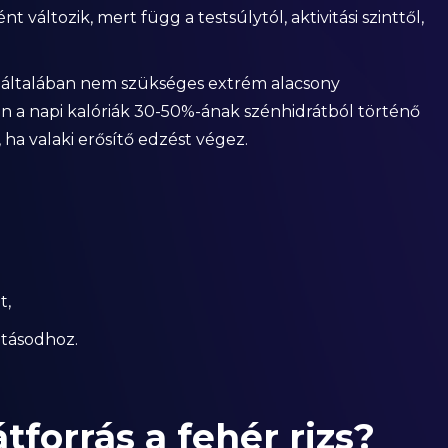
változik, mert függ a testsúlytól, aktivitási szinttől,
 általában nem szükséges extrém alacsony
en a napi kalóriák 30-50%-ának szénhidrátból történő
ha valaki erősítő edzést végez.
t,
vitásodhoz.
tforrás a fehér rizs?