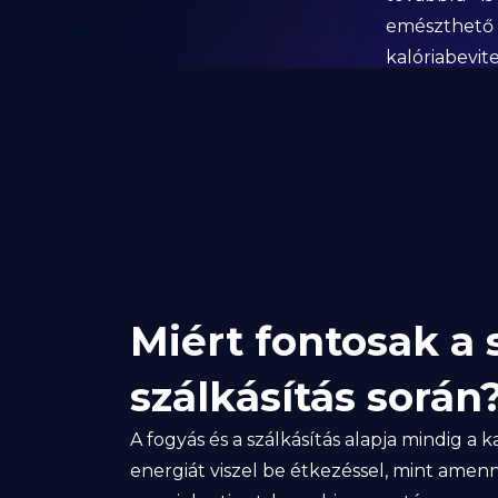
emészthető
kalóriabevit
Miért fontosak a 
szálkásítás során
A fogyás és a szálkásítás alapja mindig a k
energiát viszel be étkezéssel, mint amen