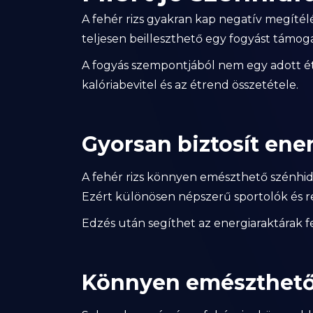
A fehér rizs gyakran kap negatív megíté
teljesen beilleszthető egy fogyást támog
A fogyás szempontjából nem egy adott ét
kalóriabevitel és az étrend összetétele.
Gyorsan biztosít ene
A fehér rizs könnyen emészthető szénhidrá
Ezért különösen népszerű sportolók és
Edzés után segíthet az energiaraktárak f
Könnyen emészthet