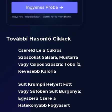
Ingyenes Próba
Ingyenes Próbaidőszak - Bármikor lemondható
További Hasonló Cikkek
Cseréld Le a Cukros
Szószokat Salsára, Mustárra
vagy Csípős Szószra: Több Íz,
Kevesebb Kalória
Sült Krumpli Helyett Főtt
vagy Sütőben Sült Burgonya:
Egyszerű Csere a
Hatékonyabb Fogyásért