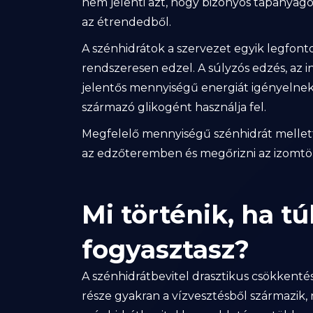
nem jelenti azt, hogy bizonyos tápanyagok
az étrendedből.
A szénhidrátok a szervezet egyik legfont
rendszeresen edzel. A súlyzós edzés, az 
jelentős mennyiségű energiát igényelnek
származó glikogént használja fel.
Megfelelő mennyiségű szénhidrát mellett 
az edzőteremben és megőrizni az izomtö
Mi történik, ha t
fogyasztasz?
A szénhidrátbevitel drasztikus csökkenté
része gyakran a vízvesztésből származik, 