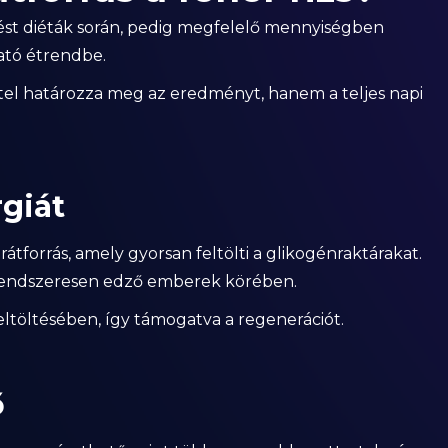
lést diéták során, pedig megfelelő mennyiségben
ató étrendbe.
el határozza meg az eredményt, hanem a teljes napi
rgiát
tforrás, amely gyorsan feltölti a glikogénraktárakat.
 rendszeresen edző emberek körében.
eltöltésében, így támogatva a regenerációt.
ő