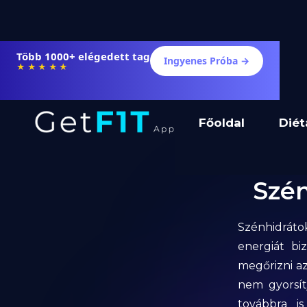
Több 1000+ elégedett tag
Ingyenes Próba →
★★★★★
Főoldal
Diét
Szén
Szénhidráto
energiát bi
megőrizni az
nem gyorsít
továbbra is