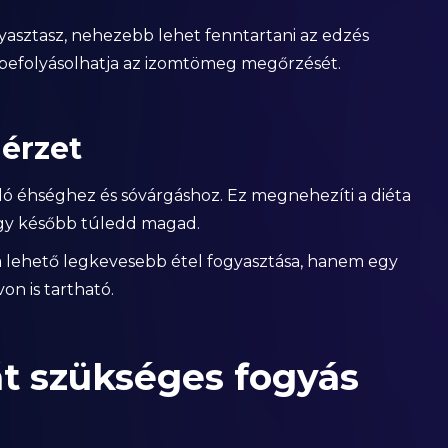
gyasztasz, nehezebb lehet fenntartani az edzés
n befolyásolhatja az izomtömeg megőrzését.
érzet
dó éhséghez és sóvárgáshoz. Ez megnehezíti a diéta
hogy később túledd magad.
a lehető legkevesebb étel fogyasztása, hanem egy
on is tartható.
t szükséges fogyás