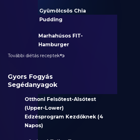
Gyümölcsös Chia
Pudding
Marhahúsos FIT-
Hamburger
További diétás receptek
Gyors Fogyás
Segédanyagok
Otthoni Felsőtest-Alsótest
(Upper-Lower)
Edzésprogram Kezdőknek (4
Napos)