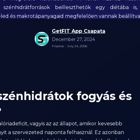
 szénhidrátforrások beilleszthetők egy diétába is
eled és makrotápanyagaid megfelelően vannak beállítva
GetFIT App Csapata
December 27, 2024
Frissítve :
July 24, 2026
szénhidrátok fogyás és
?
alóriadeficit, vagyis az az állapot, amikor kevesebb
nyit a szervezeted naponta felhasznál. Ez azonban