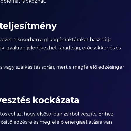
oblémát is okozhat.
teljesítmény
vezet elsősorban a glikogénraktárakat használja
ak, gyakran jelentkezhet fáradtság, erőcsökkenés és
 vagy szálkásítás során, mert a megfelelő edzésinger
esztés kockázata
tos cél az, hogy elsősorban zsírból veszíts. Ehhez
rősítő edzésre és megfelelő energiaellátásra van