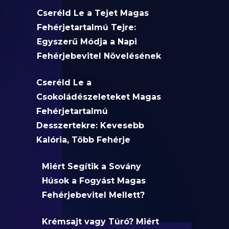
Cseréld Le a Tejet Magas
Fehérjetartalmú Tejre:
Egyszerű Módja a Napi
Fehérjebevitel Növelésének
Cseréld Le a
Csokoládészeleteket Magas
Fehérjetartalmú
Desszertekre: Kevesebb
Kalória, Több Fehérje
Miért Segítik a Sovány
Húsok a Fogyást Magas
Fehérjebevitel Mellett?
Krémsajt vagy Túró? Miért