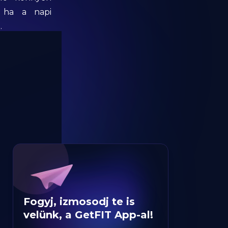
, ha a napi
.
Fogyj, izmosodj te is
velünk, a GetFIT App-al!