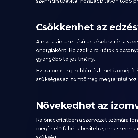
szénhidrátbevitel hosszabb távon több pr
Csökkenhet az edzés
A magas intenzitású edzések során a szer
energiaként. Ha ezek a raktárak alacsony
gyengébb teljesítmény.
Ez különösen problémás lehet izomépítés
szükséges az izomtömeg megtartásához.
Növekedhet az izomv
Kalóriadeficitben a szervezet számára fon
megfelelő fehérjebevitelre, rendszeres e
szükség.