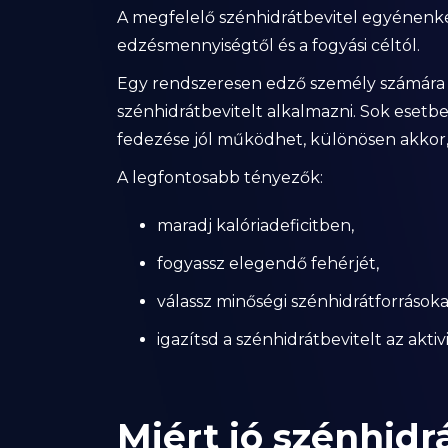
A megfelelő szénhidrátbevitel egyénenként 
edzésmennyiségtől és a fogyási céltól.
Egy rendszeresen edző személy számára
szénhidrátbevitelt alkalmazni. Sok esetb
fedezése jól működhet, különösen akkor, 
A legfontosabb tényezők:
maradj kalóriadeficitben,
fogyassz elegendő fehérjét,
válassz minőségi szénhidrátforrásoka
igazítsd a szénhidrátbevitelt az akti
Miért jó szénhidrá