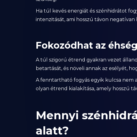
Ha túl kevés energiát és szénhidrátot fo
intenzitását, ami hosszú távon negatíva
Fokozódhat az éhség
A túl szigorú étrend gyakran vezet állan
betartását, és növeli annak az esélyét, 
A fenntartható fogyás egyik kulcsa nem 
olyan étrend kialakítása, amely hosszú táv
Mennyi szénhidrá
alatt?