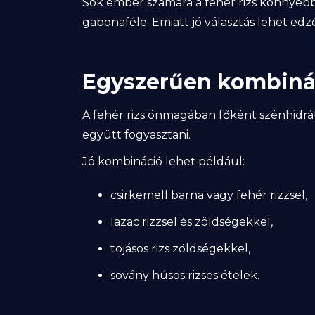
Sok ember számára a fehér rizs könnyeb
gabonaféle. Emiatt jó választás lehet edz
Egyszerűen kombinál
A fehér rizs önmagában főként szénhidrát
együtt fogyasztani.
Jó kombináció lehet például:
csirkemell barna vagy fehér rizzsel,
lazac rizzsel és zöldségekkel,
tojásos rizs zöldségekkel,
sovány húsos rizses ételek.