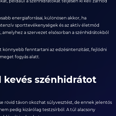
at, például a szénhidrátokat teljesen ki kell zárnod
osabb energiaforrásai, különösen akkor, ha
intenzív sporttevékenységek és az aktív életmód
, amelyhez a szervezet elsősorban a szénhidrátokból
könnyebb fenntartani az edzésintenzitást, fejlődni
meget fogyás alatt.
úl kevés szénhidrátot
se rövid távon okozhat súlyvesztést, de ennek jelentős
nem pedig kizárólag testzsírból. A túl alacsony