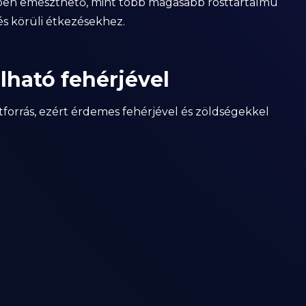
ben emészthető, mint több magasabb rosttartalmú
és körüli étkezésekhez.
ható fehérjével
forrás, ezért érdemes fehérjével és zöldségekkel