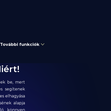
További funkciók
iért!
nek be, mert
és segítenek
jes elhagyása
sének alapja
onló könnyen