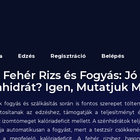
a
Edzés
Regisztráció
Belépés
Fehér Rizs és Fogyás: Jó
hidrát? Igen, Mutatjuk M
k fogyás és szálkásítás során is fontos szerepet tölte
ztosítanak az edzéshez, támogatják a teljesítményt 
 izomtömeget kalóriadeficit mellett. A szénhidrátok tel
ja automatikusan a fogyást, mert a testzsír csökkené
 a megfelelő kalóriadeficit. A fehér rizshez has