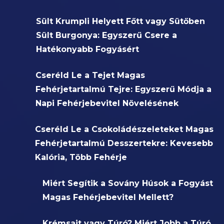
Sült Krumpli Helyett Főtt vagy Sütőben
Sült Burgonya: Egyszerű Csere a
Hatékonyabb Fogyásért
Cseréld Le a Tejet Magas
Fehérjetartalmú Tejre: Egyszerű Módja a
Napi Fehérjebevitel Növelésének
Cseréld Le a Csokoládészeleteket Magas
Fehérjetartalmú Desszertekre: Kevesebb
Kalória, Több Fehérje
Miért Segítik a Sovány Húsok a Fogyást
Magas Fehérjebevitel Mellett?
Krémsajt vagy Túró? Miért Jobb a Túró