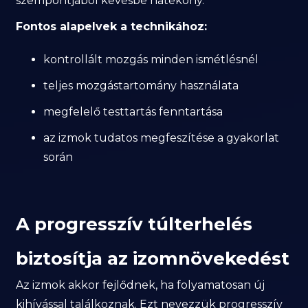
szempontjából kevésbé hatékony.
Fontos alapelvek a technikához:
kontrollált mozgás minden ismétlésnél
teljes mozgástartomány használata
megfelelő testtartás fenntartása
az izmok tudatos megfeszítése a gyakorlat
során
A progresszív túlterhelés
biztosítja az izomnövekedést
Az izmok akkor fejlődnek, ha folyamatosan új
kihívással találkoznak. Ezt nevezzük progresszív