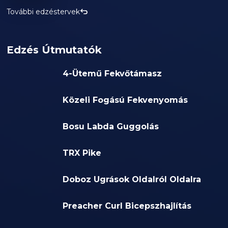
További edzéstervek
Edzés Útmutatók
4-Ütemű Fekvőtámasz
Közeli Fogású Fekvenyomás
Bosu Labda Guggolás
TRX Pike
Doboz Ugrások Oldalról Oldalra
Preacher Curl Bicepszhajlítás