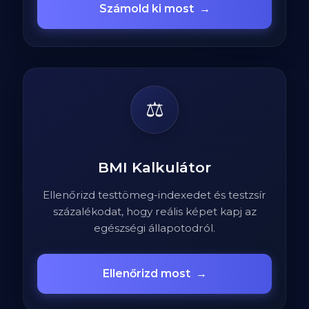
Számold ki most
→
⚖️
BMI Kalkulátor
Ellenőrizd testtömeg-indexedet és testzsír
százalékodat, hogy reális képet kapj az
egészségi állapotodról.
Ellenőrizd most
→