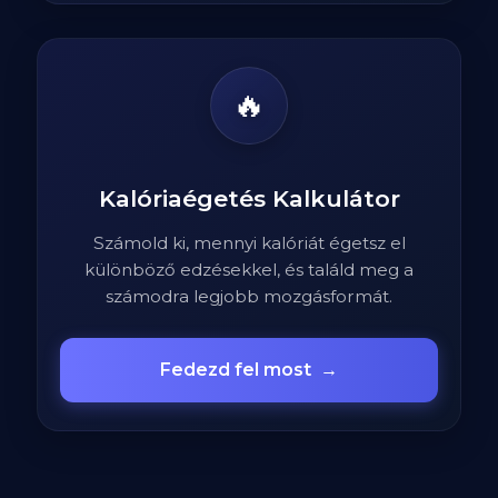
🔥
Kalóriaégetés Kalkulátor
Számold ki, mennyi kalóriát égetsz el
különböző edzésekkel, és találd meg a
számodra legjobb mozgásformát.
Fedezd fel most
→