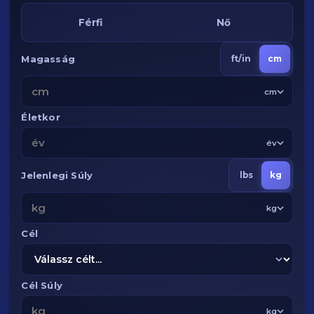
Férfi
Nő
Magasság
ft/in
cm
cm
Életkor
év
Jelenlegi Súly
lbs
kg
kg
Cél
Cél Súly
kg