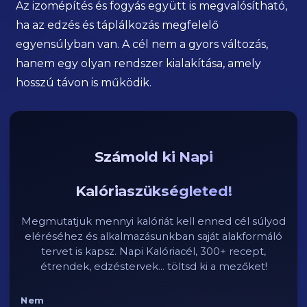
Az izomépítés és fogyás együtt is megvalósítható,
ha az edzés és táplálkozás megfelelő
egyensúlyban van. A cél nem a gyors változás,
hanem egy olyan rendszer kialakítása, amely
hosszú távon is működik.
Számold ki Napi
Kalóriaszükségleted!
Megmutatjuk mennyi kalóriát kell enned cél súlyod
eléréséhez és alkalmazásunkban saját alakformáló
tervet is kapsz. Napi Kalóriacél, 300+ recept,
étrendek, edzéstervek... töltsd ki a mezőket!
Nem