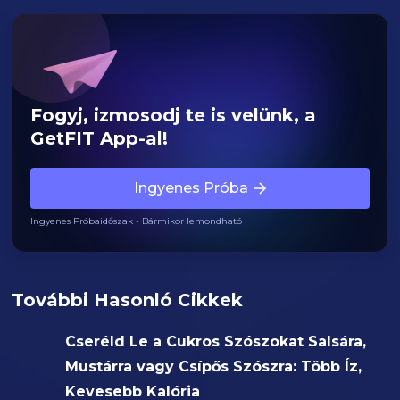
Fogyj, izmosodj te is velünk, a
GetFIT App-al!
Ingyenes Próba
Ingyenes Próbaidőszak - Bármikor lemondható
További Hasonló Cikkek
Cseréld Le a Cukros Szószokat Salsára,
Mustárra vagy Csípős Szószra: Több Íz,
Kevesebb Kalória