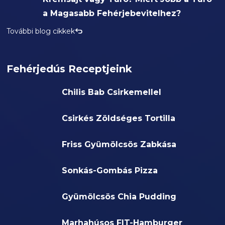
a Magasabb Fehérjebevitelhez?
További blog cikkek
Fehérjedús Receptjeink
Chilis Bab Csirkemellel
Csirkés Zöldséges Tortilla
Friss Gyümölcsös Zabkása
Sonkás-Gombás Pizza
Gyümölcsös Chia Pudding
Marhahúsos FIT-Hamburger