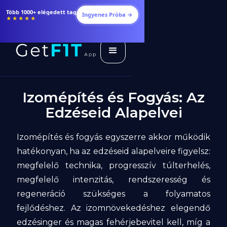
Több 1000+ elégedett tag
Ingyenes Próba →
★★★★★
Izomépítés és Fogyás: Az
Edzéseid Alapelvei
Izomépítés és fogyás egyszerre akkor működik
hatékonyan, ha az edzéseid alapelveire figyelsz:
megfelelő technika, progresszív túlterhelés,
megfelelő intenzitás, rendszeresség és
regeneráció szükséges a folyamatos
fejlődéshez. Az izomnövekedéshez elegendő
edzésinger és magas fehérjebevitel kell, míg a