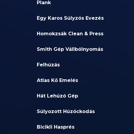
Plank
Egy Karos Súlyzós Evezés
Homokzsák Clean & Press
Smith Gép Vállbólnyomás
Felhúzás
Atlas Kő Emelés
Hát Lehúzó Gép
Súlyozott Húzóckodás
Bicikli Hasprés