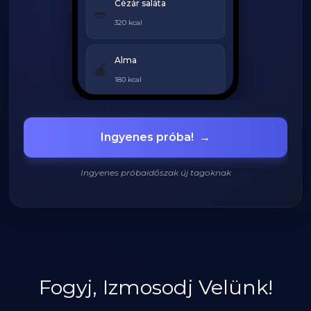
Cézár saláta
🥗
320 kcal
Alma
🍎
180 kcal
Grillezett csirke
🍗
Ingyenes próba!
→
420 kcal
Ingyenes próbaidőszak új tagoknak
920
/
2200
kcal
Fogyj, Izmosodj Velünk!