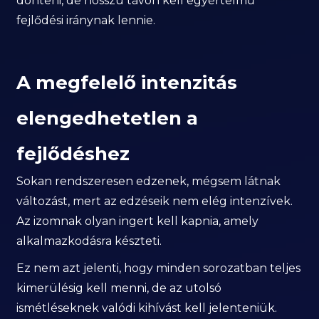
dönteni, de hosszú távon kell egyértelmű
fejlődési iránynak lennie.
A megfelelő intenzitás
elengedhetetlen a
fejlődéshez
Sokan rendszeresen edzenek, mégsem látnak
változást, mert az edzéseik nem elég intenzívek.
Az izomnak olyan ingert kell kapnia, amely
alkalmazkodásra készteti.
Ez nem azt jelenti, hogy minden sorozatban teljes
kimerülésig kell menni, de az utolsó
ismétléseknek valódi kihívást kell jelenteniük.