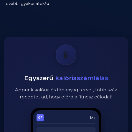
További gyakorlatok
📱
Egyszerű
kalóriaszámlálás
Appunk kalória és tápanyag tervet, több száz
receptet ad, hogy elérd a fitnesz célodat!
Ma