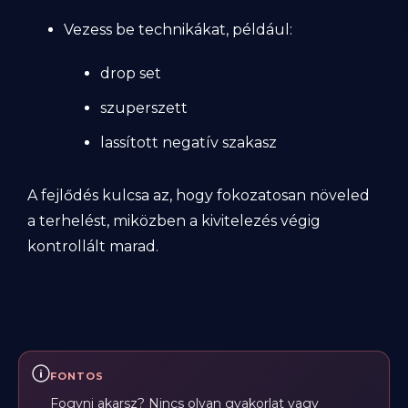
Vezess be technikákat, például:
drop set
szuperszett
lassított negatív szakasz
A fejlődés kulcsa az, hogy fokozatosan növeled
a terhelést, miközben a kivitelezés végig
kontrollált marad.
FONTOS
Fogyni akarsz? Nincs olyan gyakorlat vagy