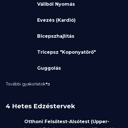
Vállból Nyomás
Evezés (Kardió)
Bicepszhajlítás
Tricepsz "Koponyatörő"
Guggolás
További gyakorlatok
4 Hetes Edzéstervek
Otthoni Felsőtest-Alsótest (Upper-