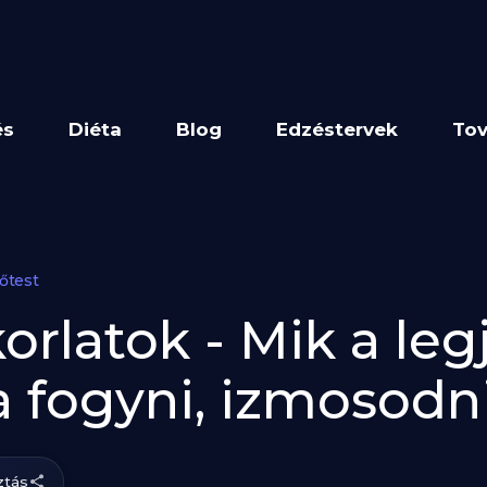
és
Diéta
Blog
Edzéstervek
Tov
őtest
orlatok - Mik a le
a fogyni, izmosodn
tás