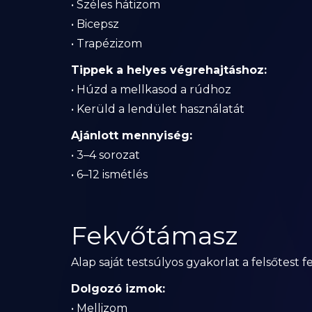
• Széles hátizom
• Bicepsz
• Trapézizom
Tippek a helyes végrehajtáshoz:
• Húzd a mellkasod a rúdhoz
• Kerüld a lendület használatát
Ajánlott mennyiség:
• 3–4 sorozat
• 6–12 ismétlés
Fekvőtámasz
Alap saját testsúlyos gyakorlat a felsőtest f
Dolgozó izmok:
• Mellizom