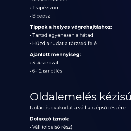
• Trapézizom
• Bicepsz
Tippek a helyes végrehajtáshoz:
• Tartsd egyenesen a hátad
• Húzd a rudat a törzsed felé
Ajánlott mennyiség:
• 3–4 sorozat
• 6–12 ismétlés
Oldalemelés kézisú
Izolációs gyakorlat a váll középső részére.
Dolgozó izmok:
• Váll (oldalsó rész)