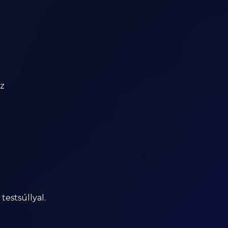
oz
estsúllyal.