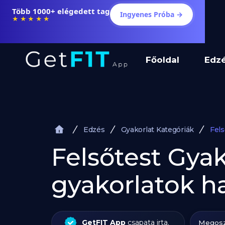
Több 1000+ elégedett tag
Ingyenes Próba →
★★★★★
Főoldal
Edz
Edzés
Gyakorlat Kategóriák
Fels
Felsőtest Gyak
gyakorlatok h
GetFIT App
csapata irta.
Megosz