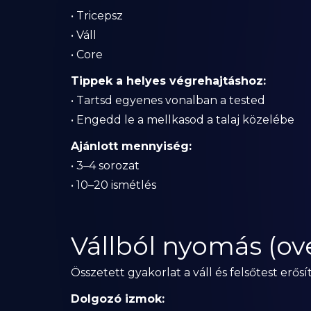
• Tricepsz
• Váll
• Core
Tippek a helyes végrehajtáshoz:
• Tartsd egyenes vonalban a tested
• Engedd le a mellkasod a talaj közelébe
Ajánlott mennyiség:
• 3–4 sorozat
• 10–20 ismétlés
Vállból nyomás (ov
Összetett gyakorlat a váll és felsőtest erősí
Dolgozó izmok: