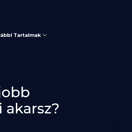
ábbi Tartalmak
gjobb
i akarsz?