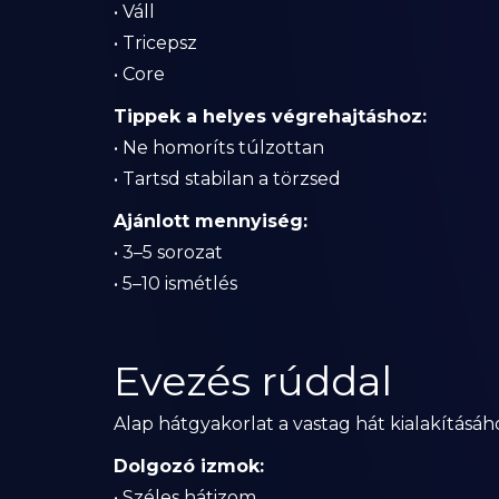
• Váll
• Tricepsz
• Core
Tippek a helyes végrehajtáshoz:
• Ne homoríts túlzottan
• Tartsd stabilan a törzsed
Ajánlott mennyiség:
• 3–5 sorozat
• 5–10 ismétlés
Evezés rúddal
Alap hátgyakorlat a vastag hát kialakításáh
Dolgozó izmok:
• Széles hátizom