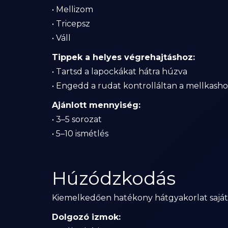
• Mellizom
• Tricepsz
• Váll
Tippek a helyes végrehajtáshoz:
• Tartsd a lapockákat hátra húzva
• Engedd a rudat kontrolláltan a mellkash
Ajánlott mennyiség:
• 3–5 sorozat
• 5–10 ismétlés
Húzódzkodás
Kiemelkedően hatékony hátgyakorlat saját t
Dolgozó izmok: