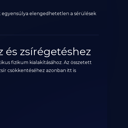
atok egyensúlya elengedhetetlen a sérülések
z és zsírégetéshez
tikus fizikum kialakításához. Az összetett
ír csökkentéséhez azonban itt is