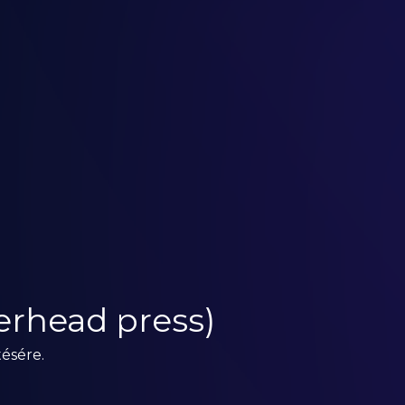
erhead press)
tésére.