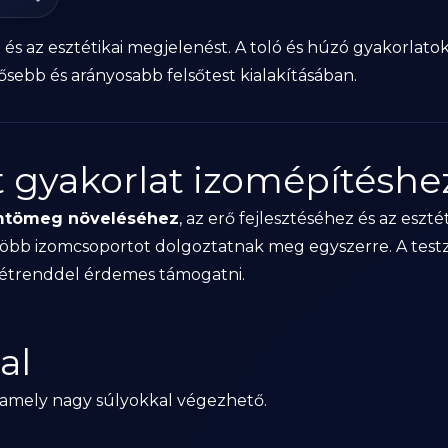
tást és az esztétikai megjelenést. A toló és húzó gyakorl
ősebb és arányosabb felsőtest kialakításában.
st gyakorlat izomépítéshe
mtömeg növeléséhez
, az erő fejlesztéséhez és az eszté
bb izomcsoportot dolgoztatnak meg egyszerre. A testzs
ő étrenddel érdemes támogatni.
al
 amely nagy súlyokkal végezhető.