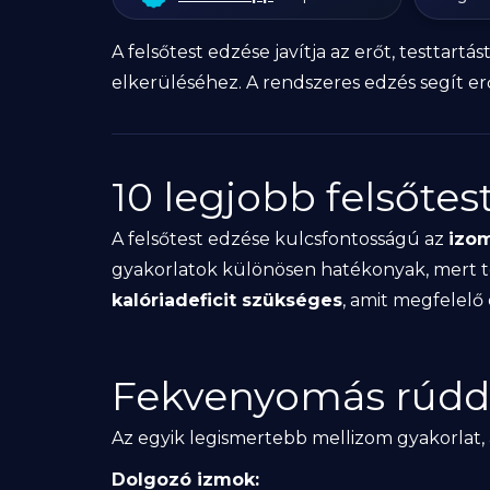
A felsőtest edzése javítja az erőt, testtar
elkerüléséhez. A rendszeres edzés segít er
10 legjobb felsőte
A felsőtest edzése kulcsfontosságú az
izo
gyakorlatok különösen hatékonyak, mert tö
kalóriadeficit szükséges
, amit megfelel
Fekvenyomás rúdd
Az egyik legismertebb mellizom gyakorlat,
Dolgozó izmok: