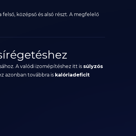
első, középső és alsó részt. A megfelelő
sírégetéshez
sához. A valódi izomépítéshez itt is
súlyzós
hez azonban továbbra is
kalóriadeficit