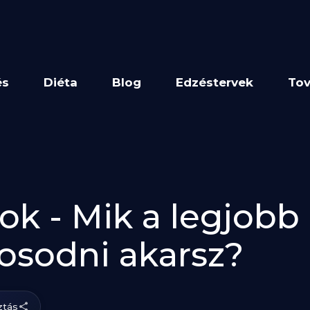
és
Diéta
Blog
Edzéstervek
Tov
ok - Mik a legjobb
mosodni akarsz?
tás