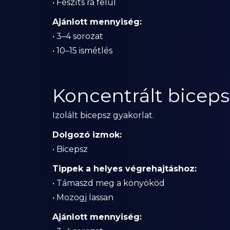
• Feszíts rá felül
Ajánlott mennyiség:
• 3–4 sorozat
• 10–15 ismétlés
Koncentrált biceps
Izolált bicepsz gyakorlat.
Dolgozó izmok:
• Bicepsz
Tippek a helyes végrehajtáshoz:
• Támaszd meg a könyököd
• Mozogj lassan
Ajánlott mennyiség: