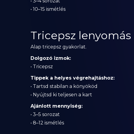
• 3–4 sorozat
• 10–15 ismétlés
Tricepsz lenyomás
Alap tricepsz gyakorlat.
Dolgozó izmok:
• Tricepsz
Tippek a helyes végrehajtáshoz:
• Tartsd stabilan a könyököd
• Nyújtsd ki teljesen a kart
Ajánlott mennyiség:
• 3–5 sorozat
• 8–12 ismétlés