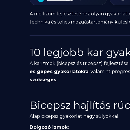
A mellizom fejlesztéséhez olyan gyakorlato
technika és teljes mozgástartomány kulcsf
10 legjobb kar gya
A karizmok (bicepsz és tricepsz) fejlesztés
és gépes gyakorlatokra
, valamint progre
szükséges
.
Bicepsz hajlítás rúd
Alap bicepsz gyakorlat nagy súlyokkal.
Dolgozó izmok: