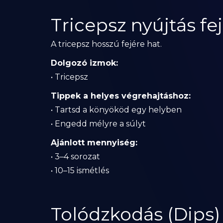
Tricepsz nyújtás fe
A tricepsz hosszú fejére hat.
Dolgozó izmok:
• Tricepsz
Tippek a helyes végrehajtáshoz:
• Tartsd a könyököd egy helyben
• Engedd mélyre a súlyt
Ajánlott mennyiség:
• 3–4 sorozat
• 10–15 ismétlés
Tolódzkodás (Dips)