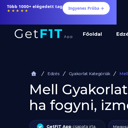
Több 1000+ elégedett tag
Ingyenes Próba →
★★★★★
Főoldal
Edz
Edzés
Gyakorlat Kategóriák
Mell
Mell Gyakorlat
ha fogyni, iz
GetFIT App
csapata irta.
Megosz