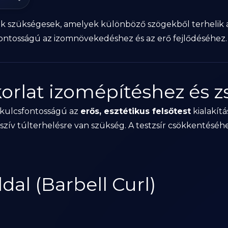
k szükségesek, amelyek különböző szögekből terhelik a f
ontosságú az izomnövekedéshez és az erő fejlődéséhez.
korlat izomépítéshez és z
e kulcsfontosságú az
erős, esztétikus felsőtest
kialakítá
sszív túlterhelésre van szükség. A testzsír csökkentésé
dal (Barbell Curl)