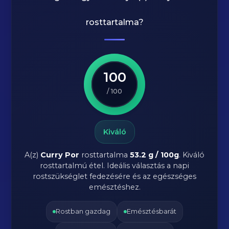
rosttartalma?
100
/ 100
Kiváló
A(z)
Curry Por
rosttartalma
53.2 g / 100g
.
Kiváló
rosttartalmú étel. Ideális választás a napi
rostszükséglet fedezésére és az egészséges
emésztéshez.
Rostban gazdag
Emésztésbarát