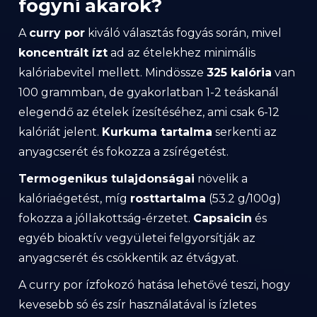
fogyni akarok?
A
curry por
kiváló választás fogyás során, mivel
koncentrált ízt
ad az ételekhez minimális
kalóriabevitel mellett. Mindössze
325 kalória
van
100 grammban, de gyakorlatban 1-2 teáskanál
elegendő az ételek ízesítéséhez, ami csak 6-12
kalóriát jelent.
Kurkuma tartalma
serkenti az
anyagcserét és fokozza a zsírégetést.
Termogenikus tulajdonságai
növelik a
kalóriaégetést, míg
rosttartalma
(53.2 g/100g)
fokozza a jóllakottság-érzetet.
Capsaicin
és
egyéb bioaktív vegyületei felgyorsítják az
anyagcserét és csökkentik az étvágyat.
A curry por ízfokozó hatása lehetővé teszi, hogy
kevesebb só és zsír használatával is ízletes