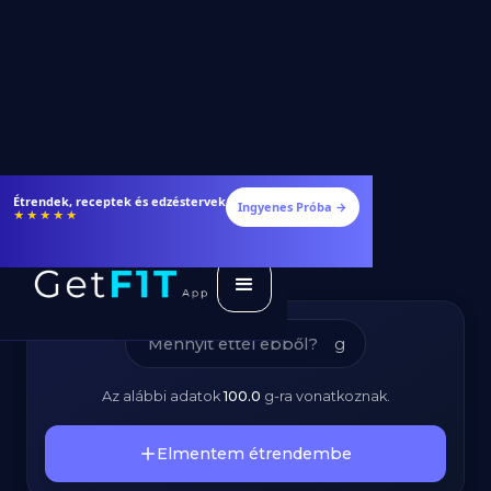
Curry Por -
Étrendek, receptek és edzéstervek
Ingyenes Próba →
★★★★★
Kalóriatartalom és
Tápanyagok
g
Az alábbi adatok
100.0
g
-ra vonatkoznak.
Elmentem étrendembe