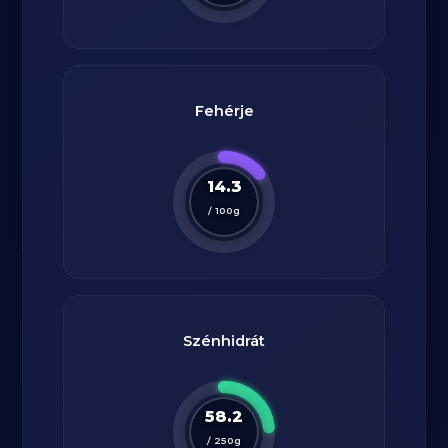
Fehérje
14.3
/
100
g
Szénhidrát
58.2
/
250
g