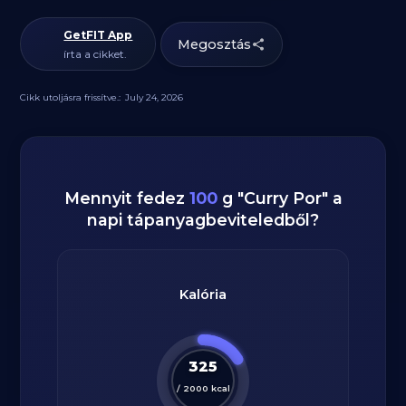
GetFIT App
Megosztás
írta a cikket.
Cikk utoljásra frissítve.:
July 24, 2026
Mennyit fedez
100
g
"
Curry Por
" a
napi tápanyagbeviteledből?
Kalória
325
/
2000
kcal