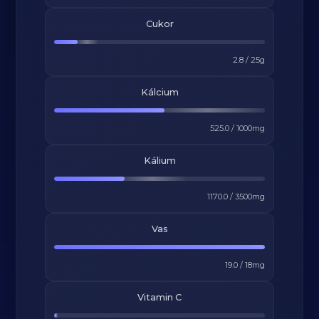
Cukor
2.8
/
25
g
Kálcium
525.0
/
1000
mg
Kálium
1170.0
/
3500
mg
Vas
19.0
/
18
mg
Vitamin C