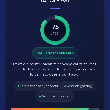
a(z)
Curry Por
?
75
/ 100
Gyulladáscsökkentő
Ez az élelmiszer olyan tápanyagokat tartalmaz,
amelyek különösen kedvezőek a gyulladásos
folyamatok szempontjából.
Kedvező tápanyagprofil
Rostban gazdag
Káliumban gazdag