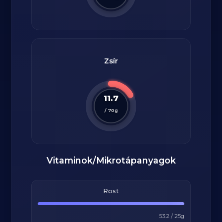
Zsír
11.7
/
70
g
Vitaminok/Mikrotápanyagok
Rost
53.2
/
25
g