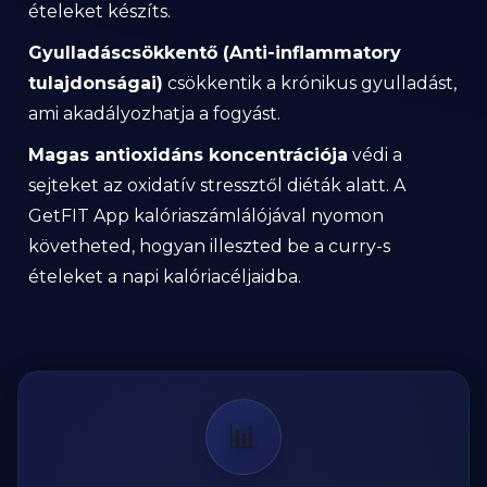
ételeket készíts.
Gyulladáscsökkentő (Anti-inflammatory
tulajdonságai)
csökkentik a krónikus gyulladást,
ami akadályozhatja a fogyást.
Magas antioxidáns koncentrációja
védi a
sejteket az oxidatív stressztől diéták alatt. A
GetFIT App kalóriaszámlálójával nyomon
követheted, hogyan illeszted be a curry-s
ételeket a napi kalóriacéljaidba.
📊