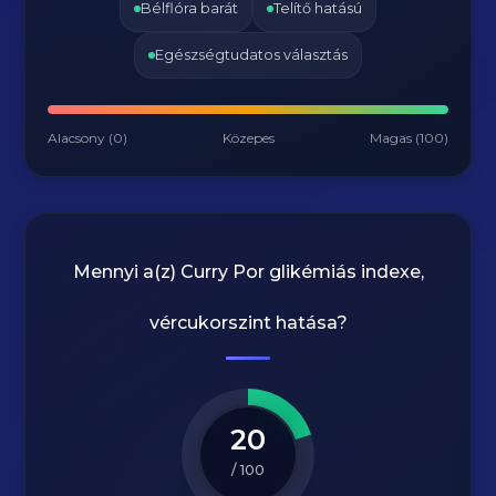
Bélflóra barát
Telítő hatású
Egészségtudatos választás
Alacsony (0)
Közepes
Magas (100)
Mennyi a(z)
Curry Por
glikémiás indexe,
vércukorszint hatása?
20
/ 100