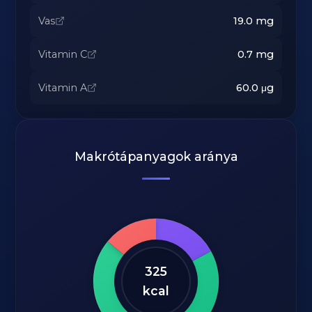
Vas
19.0
mg
Vitamin C
0.7
mg
Vitamin A
60.0
μg
Makrótápanyagok aránya
325
kcal