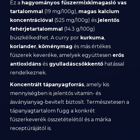
Ez a
hagyományos fűszermixkimagasló vas
tartalommal
(19 mg/100g),
magas kalcium
koncentrációval
(525 mg/100g) és
jelentős
fehérjetartalommal
(14.3 g/100g)
büszkélkedhet. A curry por
kurkuma
,
koriander
,
köménymag
és más értékes
fűszerek keveréke, amelyek együttesen
erős
antioxidáns
és
gyulladáscsökkentő
hatással
rendelkeznek.
Koncentrált tápanyagforrás
, amely kis
mennyiségben is jelentős vitamin- és
ásványianyag-bevitelt biztosít. Természetesen a
tápanyagtartalom függ a konkrét
fűszerkeverék összetételétől és a márka
receptúrájától is.