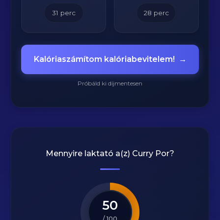
31
perc
28
perc
Kalóriaszámítom kalóriabevitelem!
→
Próbáld ki díjmentesen
Mennyire laktató a(z)
Curry Por
?
50
/ 100