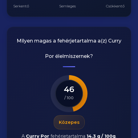
Serkentő
Semleges
Csökkentő
Milyen magas a fehérjetartalma a(z)
Curry
Por
élelmiszernek?
46
/ 100
Közepes
A
Curry Por
fehérjetartalma
14.3 g / 100g
.