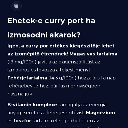
Ehetek-e curry port ha
izmosodni akarok?
Igen, a curry por értékes kiegészítője lehet
az izomépítő étrendnek!
Magas vas tartalma
(19 mg/100g) javítja az oxigénszállítást az
izmokhoz és fokozza a teljesítményt.
Fehérjetartalma
(14.3 g/100g) hozzájárul a napi
fehérjebevitelhez, bár kis mennyiségben
használjuk.
B-vitamin komplexe
támogatja az energia-
anyagcserét és a fehérjeszintézist.
Magnézium
és
foszfor
tartalma elengedhetetlen az