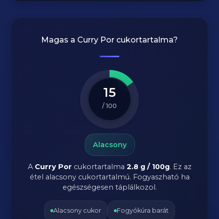
Magas a
Curry Por
cukortartalma?
15
/ 100
Alacsony
A
Curry Por
cukortartalma
2.8 g / 100g
. Ez az
étel alacsony cukortartalmú. Fogyaszható ha
egészségesen táplálkozol.
Alacsony cukor
Fogyókúra barát