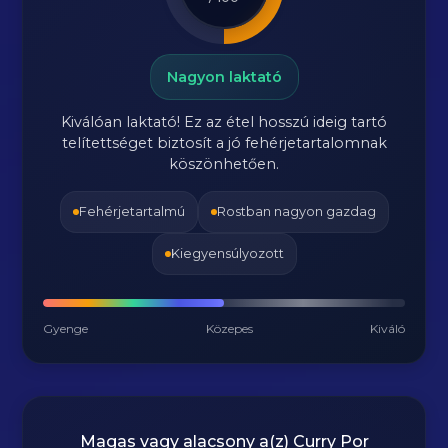
Nagyon laktató
Kiválóan laktató! Ez az étel hosszú ideig tartó
telítettséget biztosít a jó fehérjetartalomnak
köszönhetően.
Fehérjetartalmú
Rostban nagyon gazdag
Kiegyensúlyozott
Gyenge
Közepes
Kiváló
Magas vagy alacsony a(z) Curry Por