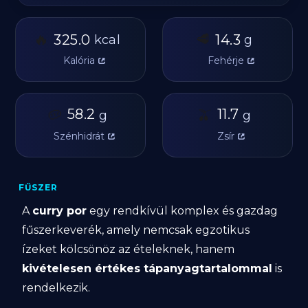
🔥
🥩
325.0
14.3
kcal
g
Kalória
Fehérje
🥔
58.2
🫒
11.7
g
g
Szénhidrát
Zsír
FŰSZER
A
curry por
egy rendkívül komplex és gazdag
fűszerkeverék, amely nemcsak egzotikus
ízeket kölcsönöz az ételeknek, hanem
kivételesen értékes tápanyagtartalommal
is
rendelkezik.