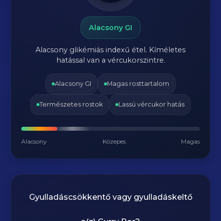
Alacsony GI
Alacsony glikémiás indexű étel. Kíméletes
hatással van a vércukorszintre.
Alacsony GI
Magas rosttartalom
Természetes rostok
Lassú vércukor hatás
Alacsony
Közepes
Magas
Gyulladáscsökkentő vagy gyulladáskeltő