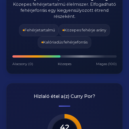
Közepes fehérjetartalmú élelmiszer. Elfogadható
fehérjeforrás egy kiegyensúlyozott étrend
részeként.
Fehérjetartalmú
Közepes fehérje arány
Kalóriadús fehérjeforrás
Alacsony (0)
Közepes
Magas (100)
Hizlaló étel a(z)
Curry Por
?
42