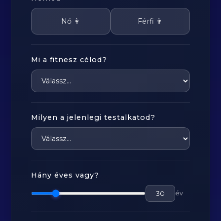
Nő 👩
Férfi 👨
Mi a fitnesz célod?
Milyen a jelenlegi testalkatod?
Hány éves vagy?
év