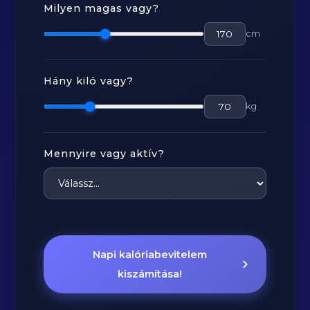
Milyen magas vagy?
cm
Hány kiló vagy?
kg
Mennyire vagy aktív?
Napi kalóriabevitelem
kiszámítása!