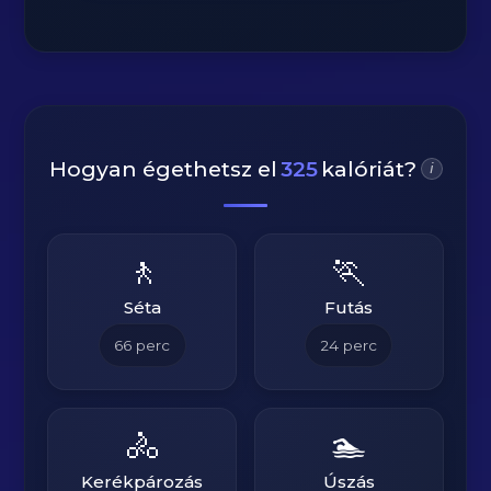
Hogyan égethetsz el
325
kalóriát?
i
🚶
🏃
Séta
Futás
66
perc
24
perc
🚴
🏊
Kerékpározás
Úszás