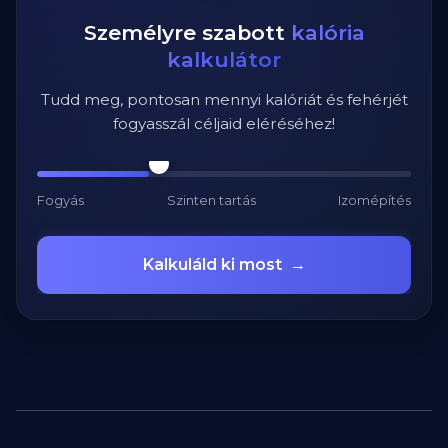
Személyre szabott
kalória
kalkulátor
Tudd meg, pontosan mennyi kalóriát és fehérjét
fogyasszál céljaid eléréséhez!
Fogyás
Szinten tartás
Izomépítés
Kalkuláld ki most
→