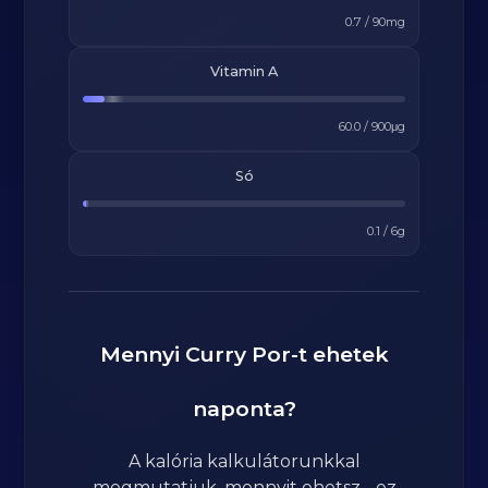
0.7
/
90
mg
Vitamin A
60.0
/
900
μg
Só
0.1
/
6
g
Mennyi
Curry Por
-t ehetek
naponta?
A kalória kalkulátorunkkal
megmutatjuk, mennyit ehetsz - ez