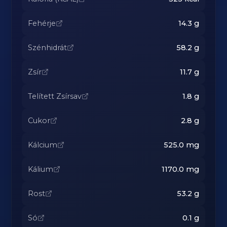
Fehérje
14.3
g
Szénhidrát
58.2
g
Zsír
11.7
g
Telített Zsírsav
1.8
g
Cukor
2.8
g
Kálcium
525.0
mg
Kálium
1170.0
mg
Rost
53.2
g
Só
0.1
g