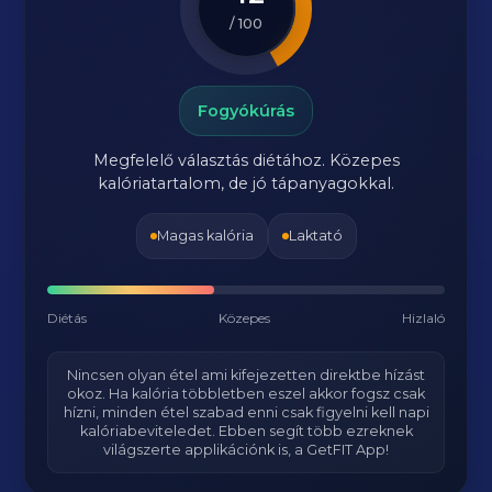
/ 100
Fogyókúrás
Megfelelő választás diétához. Közepes
kalóriatartalom, de jó tápanyagokkal.
Magas kalória
Laktató
Diétás
Közepes
Hizlaló
Nincsen olyan étel ami kifejezetten direktbe hízást
okoz. Ha kalória többletben eszel akkor fogsz csak
hízni, minden étel szabad enni csak figyelni kell napi
kalóriabeviteledet. Ebben segít több ezreknek
világszerte applikációnk is, a GetFIT App!