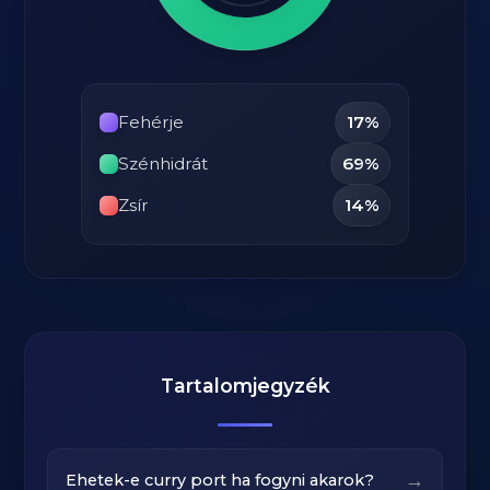
Fehérje
17%
Szénhidrát
69%
Zsír
14%
Tartalomjegyzék
→
Ehetek-e curry port ha fogyni akarok?