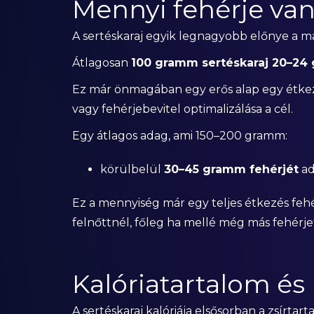
Mennyi fehérje van
A sertéskaraj egyik legnagyobb előnye a m
Átlagosan
100 gramm sertéskaraj 20–24
Ez már önmagában egy erős alap egy étkez
vagy fehérjebevitel optimalizálása a cél.
Egy átlagos adag, ami 150–200 gramm:
körülbelül
30–45 gramm fehérjét
a
Ez a mennyiség már egy teljes étkezés fehé
felnőttnél, főleg ha mellé még más fehérjef
Kalóriatartalom é
A sertéskaraj kalóriája elsősorban a zsírtar