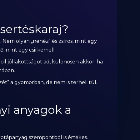
 sertéskaraj?
 Nem olyan „nehéz” és zsíros, mint egy
ő, mint egy csirkemell.
bil jóllakottságot ad, különösen akkor, ha
mában.
ét” a gyomorban, de nem is terheli túl.
yi anyagok a
rotápanyag szempontból is értékes.