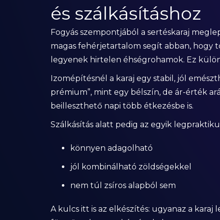
és szálkásításhoz
Fogyás szempontjából a sertéskaraj meglepőe
magas fehérjetartalom segít abban, hogy to
legyenek hirtelen éhségrohamok. Ez különö
Izomépítésnél a karaj egy stabil, jól emész
prémium”, mint egy bélszín, de ár-érték 
beilleszthető napi több étkezésbe is.
Szálkásítás alatt pedig az egyik legpraktiku
könnyen adagolható
jól kombinálható zöldségekkel
nem túl zsíros alapból sem
A kulcs itt is az elkészítés: ugyanaz a karaj