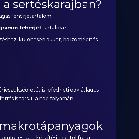
 a sertéskarajban?
agas fehérjetartalom.
 gramm fehérjét
tartalmaz.
éshez, különösen akkor, ha izomépítés
d
rjeszükségletét is lefedheti egy átlagos
orrás is társul a nap folyamán.
s makrotápanyagok
talomtól és az elkészítési módtól függ.