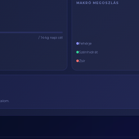
MAKRÓ MEGOSZLÁS
/ 144g napi cél
Fehérje
Szénhidrát
Zsír
talom.