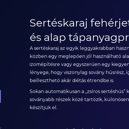
Sertéskaraj fehérje
és alap tápanyagpr
A sertéskaraj az egyik leggyakrabban hasz
közben egy meglepően jól használható alapa
izomépítésre vagy egyszerűen egy kiegyens
lényege, hogy viszonylag sovány húsrész, 
beilleszthető akár diétás étrendbe is.
Sokan automatikusan a „zsíros sertéshús” ka
soványabb részek közé tartozik, különösen 
készítjük el.