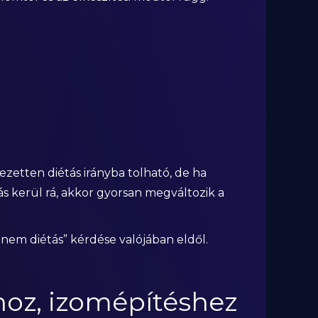
jezetten diétás irányba tolható, de ha
ás kerül rá, akkor gyorsan megváltozik a
y nem diétás” kérdése valójában eldől.
hoz, izomépítéshez