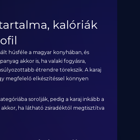
tartalma, kalóriák
ofil
nált húsféle a magyar konyhában, és
nyag akkor is, ha valaki fogyásra,
úlyozottabb étrendre törekszik. A karaj
így megfelelő elkészítéssel könnyen
tegóriába sorolják, pedig a karaj inkább a
akkor, ha látható zsiradéktól megtisztítva