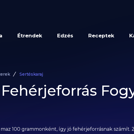
a
Étrendek
Edzés
Receptek
K
zerek
Sertéskaraj
 Fehérjeforrás Fogy
talmaz 100 grammonként, így jó fehérjeforrásnak számít. 