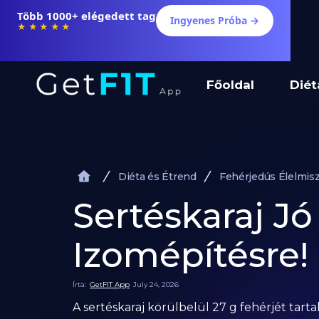
Több 1000+ elégedett tag
Ingyenes Próba →
★★★★★
Főoldal
Diét
Diéta és Étrend
Fehérjedús Élelmis
Sertéskaraj Jó
Izomépítésre!
Írta:
GetFIT App
July 24, 2026
A sertéskaraj körülbelül 27 g fehérjét tar