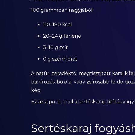
100 grammban nagyjából:
110–180 kcal
20–24 g fehérje
3–10 g zsír
0 g szénhidrát
A natúr, zsiradéktól megtisztított karaj kife
panírozás, bő olaj vagy zsírosabb feldolgoz
kép.
Ez az a pont, ahol a sertéskaraj „diétás vag
Sertéskaraj fogyás