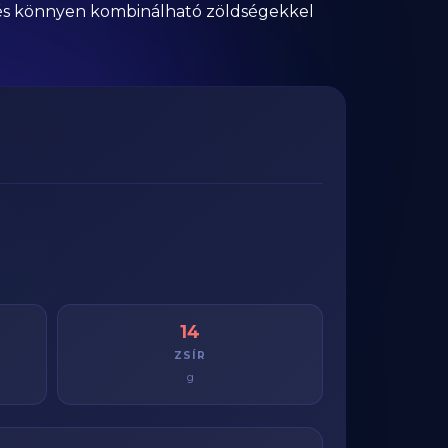
ató és könnyen kombinálható zöldségekkel
14
ZSÍR
g