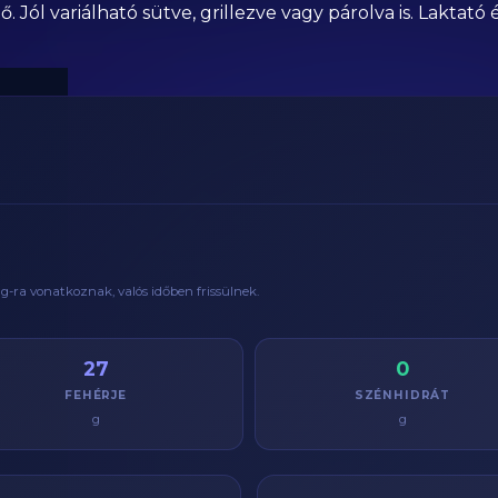
tő. Jól variálható sütve, grillezve vagy párolva is. Lakt
g
-ra vonatkoznak, valós időben frissülnek.
27
0
FEHÉRJE
SZÉNHIDRÁT
g
g