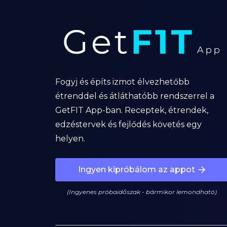
Fogyj és építs izmot élvezhetőbb
étrenddel és átláthatóbb rendszerrel a
GetFIT App-ban. Receptek, étrendek,
edzéstervek és fejlődés követés egy
helyen.
Ingyen kipróbálom az appot
(Ingyenes próbaidőszak - bármikor lemondható)