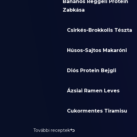
Banános Reggeli Protein
Zabkása
Csirkés-Brokkolis Tészta
Húsos-Sajtos Makaróni
Diós Protein Bejgli
Ázsiai Ramen Leves
Cukormentes Tiramisu
További receptek