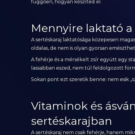
függően, hogyan készíted el.
Mennyire laktató a
A sertéskaraj laktatósága közepesen magas.
oldalas, de nem is olyan gyorsan emészthet
A fehérje és a mérsékelt zsír együtt egy sta
lassabban eszed, nem túl feldolgozott for
Sokan pont ezt szeretik benne: nem esik „sz
Vitaminok és ásván
sertéskarajban
A sertéskaraj nem csak fehérje, hanem mik