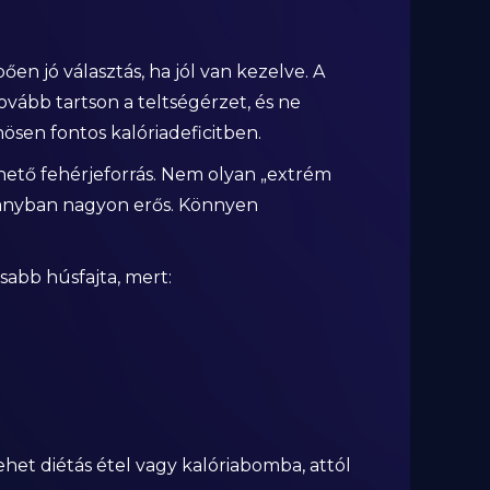
n jó választás, ha jól van kezelve. A
vább tartson a teltségérzet, és ne
sen fontos kalóriadeficitben.
thető fehérjeforrás. Nem olyan „extrém
arányban nagyon erős. Könnyen
sabb húsfajta, mert:
 lehet diétás étel vagy kalóriabomba, attól