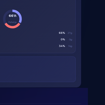
66%
Fehérje
66%
27g
0%
0g
34%
14g