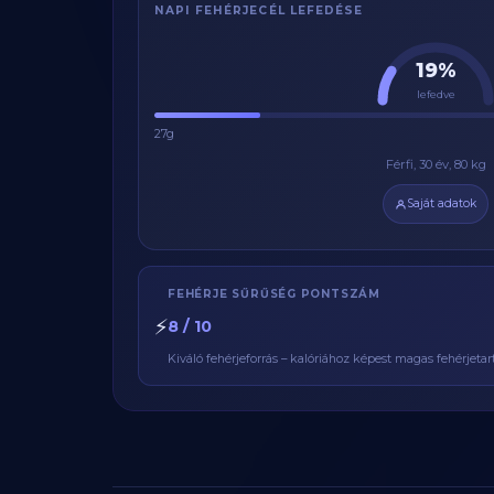
NAPI FEHÉRJECÉL LEFEDÉSE
19%
lefedve
27g
Férfi, 30 év, 80 kg
Saját adatok
FEHÉRJE SŰRŰSÉG PONTSZÁM
⚡
8 / 10
Kiváló fehérjeforrás – kalóriához képest magas fehérjetar