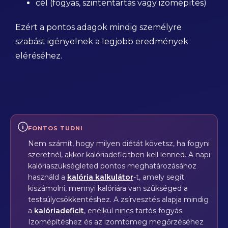
cél (fogyás, szintentartás vagy izomépítés)
Ezért a pontos adagok mindig személyre
szabást igényelnek a legjobb eredmények
eléréséhez.
FONTOS TUDNI
Nem számít, hogy milyen diétát követsz, ha fogyni
szeretnél, akkor kalóriadeficitben kell lenned. A napi
kalóriaszükségleted pontos meghatározásához
használd a
kalória kalkulátor
-t, amely segít
kiszámolni, mennyi kalóriára van szükséged a
testsúlycsökkentéshez. A zsírvesztés alapja mindig
a
kalóriadeficit
, enélkül nincs tartós fogyás.
Izomépítéshez és az izomtömeg megőrzéséhez