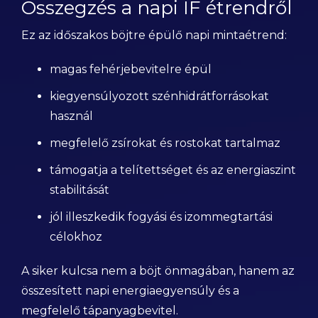
Összegzés a napi IF étrendről
Ez az időszakos böjtre épülő napi mintaétrend:
magas fehérjebevitelre épül
kiegyensúlyozott szénhidrátforrásokat
használ
megfelelő zsírokat és rostokat tartalmaz
támogatja a telítettséget és az energiaszint
stabilitását
jól illeszkedik fogyási és izommegtartási
célokhoz
A siker kulcsa nem a böjt önmagában, hanem az
összesített napi energiaegyensúly és a
megfelelő tápanyagbevitel.