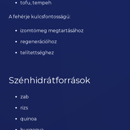
tofu, tempeh
A fehérje kulcsfontosságú:
izomtömeg megtartásához
regenerációhoz
telítettséghez
Szénhidrátforrások
zab
rizs
quinoa
burgonya