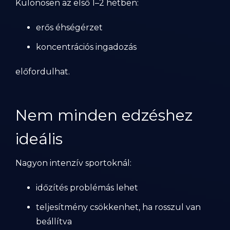
Különösen az első 1–2 hétben:
erős éhségérzet
koncentrációs ingadozás
előfordulhat.
Nem minden edzéshez
ideális
Nagyon intenzív sportoknál:
időzítés problémás lehet
teljesítmény csökkenhet, ha rosszul van
beállítva