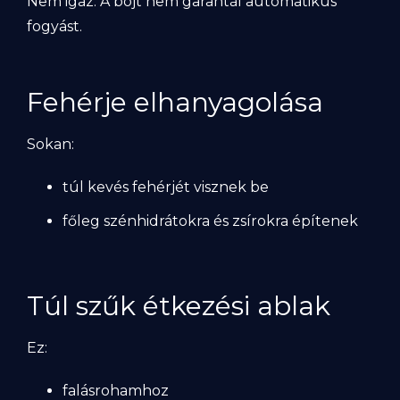
Nem igaz. A böjt nem garantál automatikus
fogyást.
Fehérje elhanyagolása
Sokan:
túl kevés fehérjét visznek be
főleg szénhidrátokra és zsírokra építenek
Túl szűk étkezési ablak
Ez:
falásrohamhoz