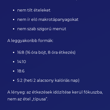
nem tilt ételeket
nem ír elő makrotápanyagokat
nem szab szigorú menüt
A leggyakoribb formák:
16:8 (16 óra böjt, 8 óra étkezés)
14:10
18:6
5:2 (heti 2 alacsony kalóriás nap)
A lényeg: az étkezések időzítése kerül fókuszba,
nem az étel „típusa”.