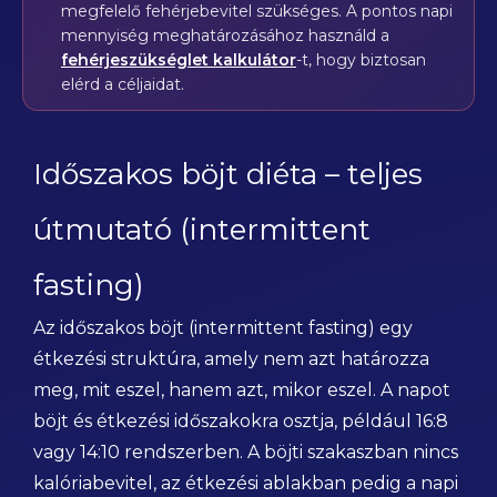
megfelelő fehérjebevitel szükséges. A pontos napi
mennyiség meghatározásához használd a
fehérjeszükséglet kalkulátor
-t, hogy biztosan
elérd a céljaidat.
Időszakos böjt diéta – teljes
útmutató (intermittent
fasting)
Az időszakos böjt (intermittent fasting) egy
étkezési struktúra, amely nem azt határozza
meg, mit eszel, hanem azt, mikor eszel. A napot
böjt és étkezési időszakokra osztja, például 16:8
vagy 14:10 rendszerben. A böjti szakaszban nincs
kalóriabevitel, az étkezési ablakban pedig a napi