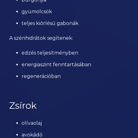
gyümölcsök
teljes kiőrlésű gabonák
A szénhidrátok segítenek:
edzés teljesítményben
energiaszint fenntartásában
regenerációban
Zsírok
olívaolaj
avokádó