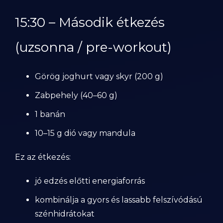
15:30 – Második étkezés
(uzsonna / pre-workout)
Görög joghurt vagy skyr (200 g)
Zabpehely (40–60 g)
1 banán
10–15 g dió vagy mandula
Ez az étkezés:
jó edzés előtti energiaforrás
kombinálja a gyors és lassabb felszívódású
szénhidrátokat