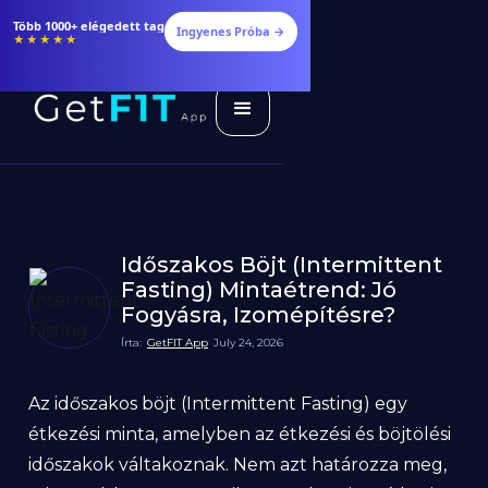
Több 1000+ elégedett tag
Ingyenes Próba →
★★★★★
Időszakos Böjt (Intermittent
Fasting) Mintaétrend: Jó
Fogyásra, Izomépítésre?
Írta:
GetFIT App
July 24, 2026
Az időszakos böjt (Intermittent Fasting) egy
étkezési minta, amelyben az étkezési és böjtölési
időszakok váltakoznak. Nem azt határozza meg,