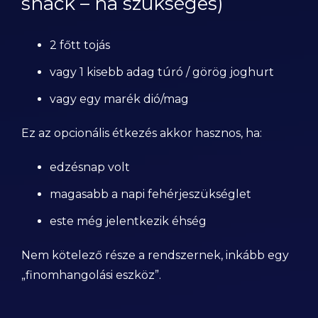
snack – ha szükséges)
2 főtt tojás
vagy 1 kisebb adag túró / görög joghurt
vagy egy marék dió/mag
Ez az opcionális étkezés akkor hasznos, ha:
edzésnap volt
magasabb a napi fehérjeszükséglet
este még jelentkezik éhség
Nem kötelező része a rendszernek, inkább egy
„finomhangolási eszköz”.