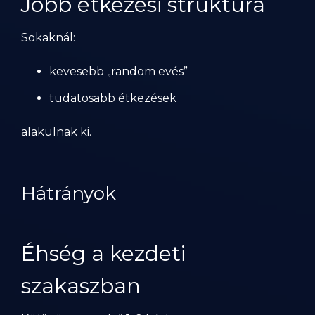
Jobb étkezési struktúra
Sokaknál:
kevesebb „random evés”
tudatosabb étkezések
alakulnak ki.
Hátrányok
Éhség a kezdeti
szakaszban