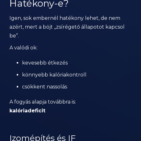
Hatékony-e?
Igen, sok embernél hatékony lehet, de nem
azért, mert a böjt „zsírégető állapotot kapcsol
be”.
A valódi ok:
kevesebb étkezés
könnyebb kalóriakontroll
csökkent nassolás
A fogyás alapja továbbra is:
kalóriadeficit
Izomépítés és IF