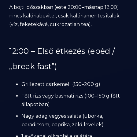
A böjti időszakban (este 20:00–másnap 12:00)
nincs kalóriabevitel, csak kalóriamentes italok
(víz, feketekávé, cukrozatlan tea).
12:00 – Első étkezés (ebéd /
„break fast”)
Grillezett csirkemell (150–200 g)
Főtt rizs vagy basmati rizs (100–150 g főtt
állapotban)
Nagy adag vegyes saláta (uborka,
paradicsom, paprika, zöld levelek)
1 evőkanál olívaolaj a salátára